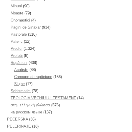
Minuni
(90)
Moaşte
(79)
Onomastici
(4)
Pagini de Sinaxar
(934)
Pastorale
(310)
Pateric
(12)
Predici
(1.324)
Profetii
(8)
Rugăciuni
(408)
Acatiste
(88)
Canoane de rugăciune
(156)
Slujbe
(17)
Schismatici
(78)
TEOLOGIA VECHIULUI TESTAMENT
(14)
στην ελληνική γλώσσα
(676)
на русском языке
(137)
PECERSKA
(36)
PELERINAJE
(18)