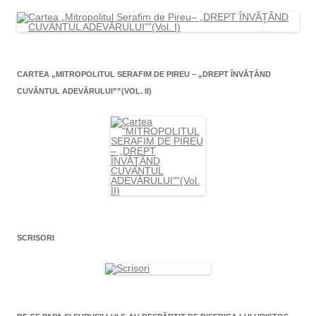
CARTEA „MITROPOLITUL SERAFIM DE PIREU – „DREPT ÎNVĂŢÂND
CUVÂNTUL ADEVĂRULUI””(VOL. II)
SCRISORI