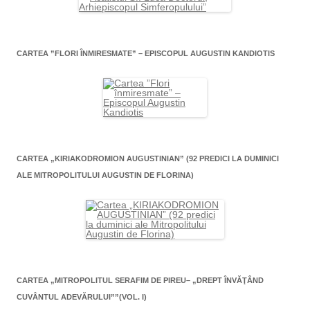
CARTEA ”FLORI ÎNMIRESMATE” – EPISCOPUL AUGUSTIN KANDIOTIS
CARTEA „KIRIAKODROMION AUGUSTINIAN” (92 PREDICI LA DUMINICI
ALE MITROPOLITULUI AUGUSTIN DE FLORINA)
CARTEA „MITROPOLITUL SERAFIM DE PIREU– „DREPT ÎNVĂŢÂND
CUVÂNTUL ADEVĂRULUI””(VOL. I)