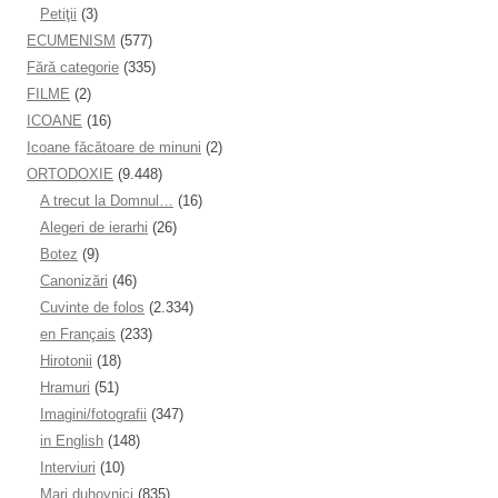
Petiţii
(3)
ECUMENISM
(577)
Fără categorie
(335)
FILME
(2)
ICOANE
(16)
Icoane făcătoare de minuni
(2)
ORTODOXIE
(9.448)
A trecut la Domnul…
(16)
Alegeri de ierarhi
(26)
Botez
(9)
Canonizări
(46)
Cuvinte de folos
(2.334)
en Français
(233)
Hirotonii
(18)
Hramuri
(51)
Imagini/fotografii
(347)
in English
(148)
Interviuri
(10)
Mari duhovnici
(835)