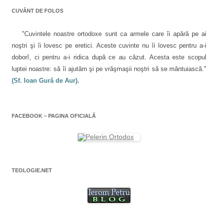
f
o
e
CUVÂNT DE FOLOS
r
l
e
a
e
s
"Cuvintele noastre ortodoxe sunt ca armele care îi apără pe ai
t
r
noştri şi îi lovesc pe eretici. Aceste cuvinte nu îi lovesc pentru a-i
ă
n
doborî, ci pentru a-i ridica după ce au căzut. Acesta este scopul
o
u
luptei noastre: să îi ajutăm şi pe vrăşmaşii noştri să se mântuiască."
ă
)
(Sf. Ioan Gură de Aur).
FACEBOOK – PAGINA OFICIALĂ
TEOLOGIE.NET