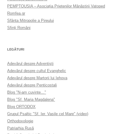
PEMPTOUSIA – Asociația Prietenilor Mănăstirii Vatoped
Romfea.gr
Sfânta Mitropolie a Pireului
Sfinţi Români
LEGĂTURI
Adevărul despre Adventişti
Adevărul despre cultul Evanghelic
Adevărul despre Martorii lui Iehova
Adevărul despre Penticostali
Blog "N-am cuvinte…"
Blog "Sf. Maria Magdalena"
Blog ORTODOX
Grupul Psaltic "Sf. Ier. Vasile cel Mare" (video)
Orthodoxologie
Patriarhia Rusă