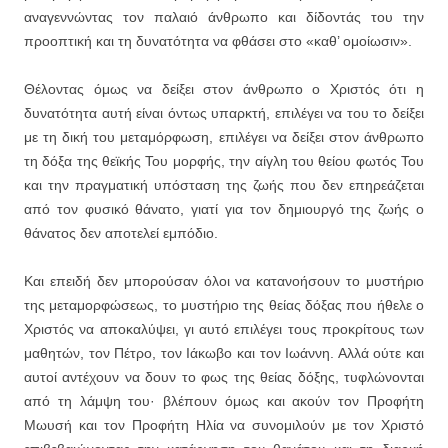
αναγεννώντας τον παλαιό άνθρωπο και δίδοντάς του την
προοπτική και τη δυνατότητα να φθάσει στο «καθ’ ομοίωσιν».
Θέλοντας όμως να δείξει στον άνθρωπο ο Χριστός ότι η
δυνατότητα αυτή είναι όντως υπαρκτή, επιλέγει να του το δείξει
με τη δική του μεταμόρφωση, επιλέγει να δείξει στον άνθρωπο
τη δόξα της θεϊκής Του μορφής, την αίγλη του θείου φωτός Του
και την πραγματική υπόσταση της ζωής που δεν επηρεάζεται
από τον φυσικό θάνατο, γιατί για τον δημιουργό της ζωής ο
θάνατος δεν αποτελεί εμπόδιο.
Και επειδή δεν μπορούσαν όλοι να κατανοήσουν το μυστήριο
της μεταμορφώσεως, το μυστήριο της θείας δόξας που ήθελε ο
Χριστός να αποκαλύψει, γι αυτό επιλέγει τους προκρίτους των
μαθητών, τον Πέτρο, τον Ιάκωβο και τον Ιωάννη. Αλλά ούτε και
αυτοί αντέχουν να δουν το φως της θείας δόξης, τυφλώνονται
από τη λάμψη του· βλέπουν όμως και ακούν τον Προφήτη
Μωυσή και τον Προφήτη Ηλία να συνομιλούν με τον Χριστό