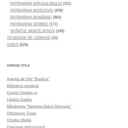
PATRIARHIA IERUSALIMULUI
(251)
PATRIARHIA MOSCOVEI
(939)
PATRIARHIA ROMÂNIEI
(960)
PATRIARHIA SERBIEI
(171)
SFÂNTUL MUNTE ATHOS
(249)
TEODOSIE DE CERKASÎ
(10)
VIDEO
(629)
ADRESE UTILE
Agenţia de Ştiri "Basilica"
Biblioteca ortodoxă
Creştin Ortodox.ro
Librăria Sophia
Mănăstirea "Naşterea Maicii Domnului"
Orthotoxos Typos
Ortodox Media
Pelerinaje duhovnicești