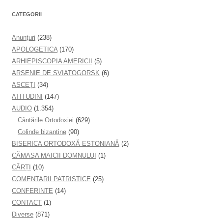
CATEGORII
Anunţuri
(238)
APOLOGETICA
(170)
ARHIEPISCOPIA AMERICII
(5)
ARSENIE DE SVIATOGORSK
(6)
ASCEȚI
(34)
ATITUDINI
(147)
AUDIO
(1.354)
Cântările Ortodoxiei
(629)
Colinde bizantine
(90)
BISERICA ORTODOXĂ ESTONIANĂ
(2)
CĂMAȘA MAICII DOMNULUI
(1)
CĂRȚI
(10)
COMENTARII PATRISTICE
(25)
CONFERINTE
(14)
CONTACT
(1)
Diverse
(871)