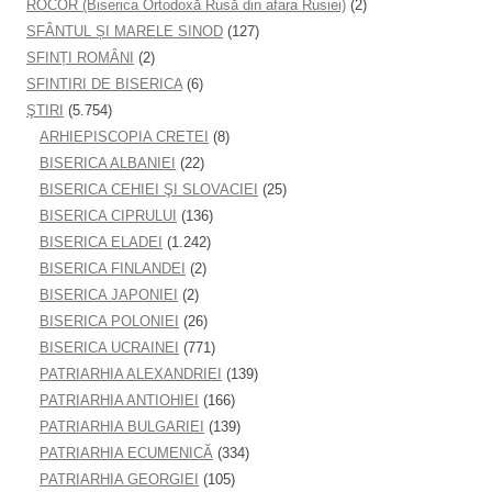
ROCOR (Biserica Ortodoxă Rusă din afara Rusiei)
(2)
SFÂNTUL ȘI MARELE SINOD
(127)
SFINȚI ROMÂNI
(2)
SFINTIRI DE BISERICA
(6)
ŞTIRI
(5.754)
ARHIEPISCOPIA CRETEI
(8)
BISERICA ALBANIEI
(22)
BISERICA CEHIEI ŞI SLOVACIEI
(25)
BISERICA CIPRULUI
(136)
BISERICA ELADEI
(1.242)
BISERICA FINLANDEI
(2)
BISERICA JAPONIEI
(2)
BISERICA POLONIEI
(26)
BISERICA UCRAINEI
(771)
PATRIARHIA ALEXANDRIEI
(139)
PATRIARHIA ANTIOHIEI
(166)
PATRIARHIA BULGARIEI
(139)
PATRIARHIA ECUMENICĂ
(334)
PATRIARHIA GEORGIEI
(105)