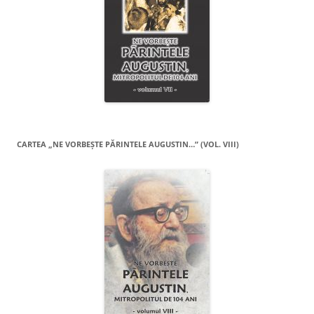
CARTEA „NE VORBEŞTE PĂRINTELE AUGUSTIN…” (VOL. VIII)