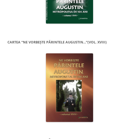
CARTEA “NE VORBEŞTE PĂRINTELE AUGUSTIN…”(VOL. XVIII)