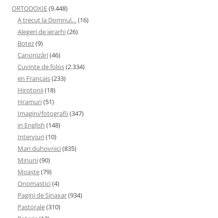
ORTODOXIE
(9.448)
A trecut la Domnul…
(16)
Alegeri de ierarhi
(26)
Botez
(9)
Canonizări
(46)
Cuvinte de folos
(2.334)
en Français
(233)
Hirotonii
(18)
Hramuri
(51)
Imagini/fotografii
(347)
in English
(148)
Interviuri
(10)
Mari duhovnici
(835)
Minuni
(90)
Moaşte
(79)
Onomastici
(4)
Pagini de Sinaxar
(934)
Pastorale
(310)