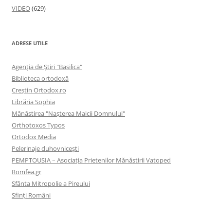
VIDEO
(629)
ADRESE UTILE
Agenţia de Ştiri "Basilica"
Biblioteca ortodoxă
Creştin Ortodox.ro
Librăria Sophia
Mănăstirea "Naşterea Maicii Domnului"
Orthotoxos Typos
Ortodox Media
Pelerinaje duhovnicești
PEMPTOUSIA – Asociația Prietenilor Mănăstirii Vatoped
Romfea.gr
Sfânta Mitropolie a Pireului
Sfinţi Români