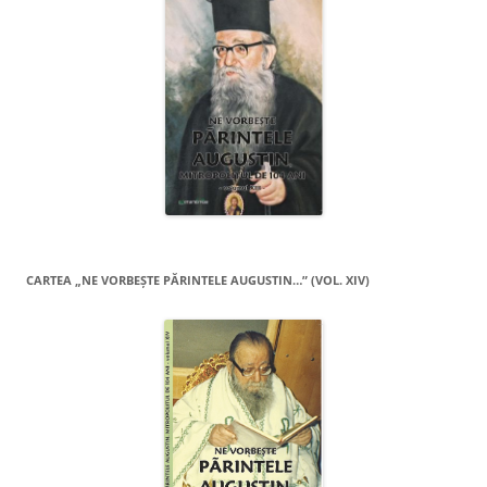
CARTEA „NE VORBEŞTE PĂRINTELE AUGUSTIN…” (VOL. XIV)