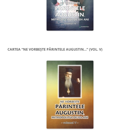
CARTEA “NE VORBEŞTE PĂRINTELE AUGUSTIN…” (VOL. V)