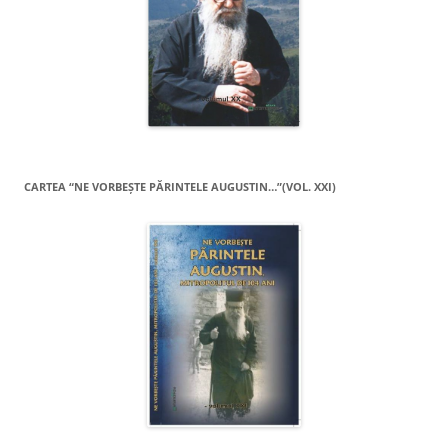
CARTEA “NE VORBEŞTE PĂRINTELE AUGUSTIN…”(VOL. XXI)