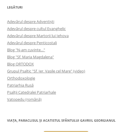
LEGĂTURI
Adevărul despre Adventişti
Adevărul despre cultul Evanghelic
Adevărul despre Martorii lui Iehova
Adevărul despre Penticostali
Blog "N-am cuvinte…"
Blog "Sf. Maria Magdalena"
Blog ORTODOX
Grupul Psaltic "Sf. Ier. Vasile cel Mare" (video)
Orthodoxologie
Patriarhia Rusă
Psalţii Catedralei Patriarhale
Vatopedu (română)
VIAŢA, PARACLISUL ŞI ACATISTUL SFÂNTULUI GAVRIIL GEORGIANUL