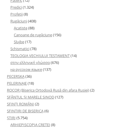
Pateric
(12)
Predici
(1.324)
Profetii
(8)
Rugăciuni
(408)
Acatiste
(88)
Canoane de rugăciune
(156)
Slujbe
(17)
Schismatici
(78)
TEOLOGIA VECHIULUI TESTAMENT
(14)
στην ελληνική γλώσσα
(676)
на русском языке
(137)
PECERSKA
(36)
PELERINAJE
(18)
ROCOR (Biserica Ortodoxă Rusă din afara Rusiei)
(2)
SFÂNTUL ȘI MARELE SINOD
(127)
SFINȚI ROMÂNI
(2)
SFINTIRI DE BISERICA
(6)
ŞTIRI
(5.754)
ARHIEPISCOPIA CRETEI
(8)