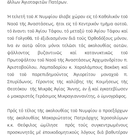
ἄλλων Ἁγιοταφιτῶν Πατέρων.
Ἡ τελετή τοῦ Α’ Νυμφίου ἔλαβε χώραν εἰς τό Καθολικόν τοῦ
Ναοῦ τῆς Ἀναστάσεως, ἤτοι εἰς τό Κεντρικόν τμῆμα αὐτοῦ,
τό ἔναντι τοῦ Ἁγίου Τάφου, τό μεταξύ τοῦ Ἁγίου Τάφου καί
τοῦ Γολγοθᾶ, τό ἐξιδιασμένον διά τούς Ὀρθοδόξους μόνον,
ἵνα ἐν αὐτῷ οὗτοι μόνοι τελῶσι τάς ἀκολουθίας αὐτῶν,
ψάλλοντος βυζαντινῶς καί κατανυκτικῶς τοῦ
Πρωτοψάλτου τοῦ Ναοῦ τῆς Ἀναστάσεως Ἀρχιμανδρίτου π.
Ἀριστοβούλου, Λαμπαδαρίου κ. Χαραλάμπους Βακάκη καί
τοῦ τοῦ παρεπιδημούντος Ἁγιορείτου μοναχοῦ π.
Σπυρίδωνος, Γέροντος τῆς καλύβης τῆς Κοιμήσεως τῆς
Θεοτόκου τῆς Μικρᾶς Ἁγίας Ἄννης, ἐν ᾗ καί ἐγκατεβίωσεν
ὁ μακαριστός Γεράσιμος Μικραγιαννανίτης, ὁ ὑμνογράφος.
Πρός τό τέλος τῆς ἀκολουθίας τοῦ Νυμφίου ὁ προεξάρχων
τῆς ἀκολουθίας Μακαριώτατος Πατριάρχης Ἱεροσολύμων
κ.κ. Θεόφιλος ὡμίλησε πρός τούς συγκεντρωμένους
προσκυνητάς μέ ἐποικοδομητικούς λόγους διά βαθυτέραν