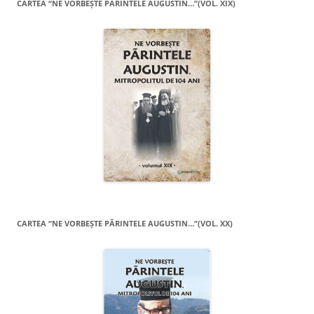
CARTEA “NE VORBEŞTE PĂRINTELE AUGUSTIN…”(VOL. XIX)
CARTEA “NE VORBEŞTE PĂRINTELE AUGUSTIN…”(VOL. XX)