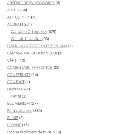
ARSENIE DE SVIATOGORSK
(6)
ASCEȚI
(34)
ATITUDINI
(147)
AUDIO
(1.354)
Cântările Ortodoxiei
(629)
Colinde bizantine
(90)
BISERICA ORTODOXĂ ESTONIANĂ
(2)
CĂMAȘA MAICII DOMNULUI
(1)
CĂRȚI
(10)
COMENTARII PATRISTICE
(25)
CONFERINTE
(14)
CONTACT
(1)
Diverse
(871)
Petiţii
(3)
ECUMENISM
(577)
Fără categorie
(335)
FILME
(2)
ICOANE
(16)
Icoane făcătoare de minuni
(2)