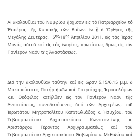
Αἱ ἀκολουθίαι τοῦ Νυμφίου ἤρχισαν εἰς τό Πατριαρχεῖον τό
Ἑσπέρας τῆς Κυριακῆς τῶν Βαΐων, ἐν ᾗ ὁ Ὄρθρος τῆς
ης
ης
Μεγάλης Δευτέρας, 5
/18
Ἀπριλίου 2011, εἰς τάς Ἱεράς
Μονάς αὐτοῦ καί εἰς τάς ἐνορίας, πρωτίστως ὅμως εἰς τόν
Πανίερον Ναόν τῆς Ἀναστάσεως.
Διά τήν ἀκολουθίαν ταύτην καί εἰς ὥραν 5.15/6.15 μ.μ. ὁ
Μακαριώτατος Πατήρ ἡμῶν καί Πατριάρχης Ἱεροσολύμων
κ.κ. Θεόφιλος κατῆλθεν εἰς τόν Πανίερον Ναόν τῆς
Ἀναστάσεως, συνοδευόμενος ὑπό τῶν Ἀρχιερέων, τοῦ
Ἱερωτάτου Μητροπολίτου Καπιτωλιάδος κ. Ἡσυχίου, τοῦ
Σεβασμιωτάτου Ἀρχιεπισκόπου Κωνσταντίνης κ.
Ἀριστάρχου Γέροντος Ἀρχιγραμματέως καί τοῦ
Σεβασμιωτάτου Ἀρχιεπισκόπου Θαβωρίου κ. Μεθοδίου καί