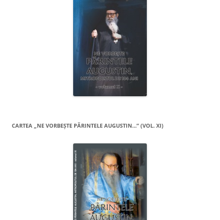
CARTEA „NE VORBEŞTE PĂRINTELE AUGUSTIN…” (VOL. XI)