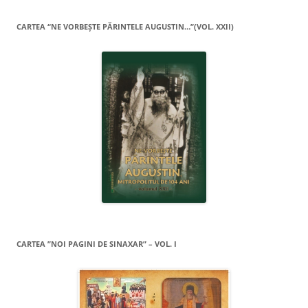
CARTEA “NE VORBEŞTE PĂRINTELE AUGUSTIN…”(VOL. XXII)
CARTEA ”NOI PAGINI DE SINAXAR” – VOL. I