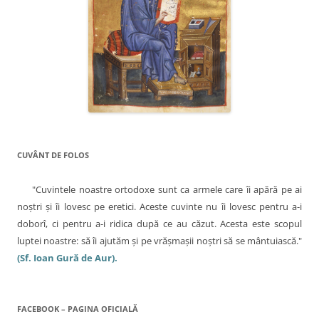
n
i
t
r
c
-
o
f
o
e
r
l
e
a
e
s
t
r
ă
n
o
u
ă
CUVÂNT DE FOLOS
)
"Cuvintele noastre ortodoxe sunt ca armele care îi apără pe ai
noştri şi îi lovesc pe eretici. Aceste cuvinte nu îi lovesc pentru a-i
doborî, ci pentru a-i ridica după ce au căzut. Acesta este scopul
luptei noastre: să îi ajutăm şi pe vrăşmaşii noştri să se mântuiască."
(Sf. Ioan Gură de Aur).
FACEBOOK – PAGINA OFICIALĂ