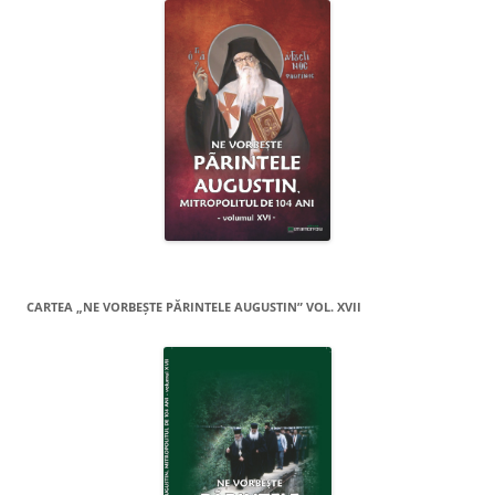
CARTEA „NE VORBEŞTE PĂRINTELE AUGUSTIN” VOL. XVII