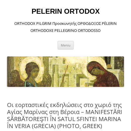
Sari
la
conținut
PELERIN ORTODOX
ORTHODOX PILGRIM Προσκυνητής ΟΡΘΟΔΟΞΟΣ PÈLERIN
ORTHODOXE PELLEGRINO ORTODOSSO
Meniu
Οι εορταστικές εκδηλώσεις στο χωριό της
Αγίας Μαρίνας στη Βέροια – MANIFESTĂRI
SĂRBĂTOREŞTI ÎN SATUL SFINTEI MARINA
ÎN VERIA (GRECIA) (PHOTO, GREEK)