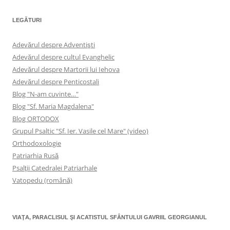
LEGĂTURI
Adevărul despre Adventişti
Adevărul despre cultul Evanghelic
Adevărul despre Martorii lui Iehova
Adevărul despre Penticostali
Blog "N-am cuvinte…"
Blog "Sf. Maria Magdalena"
Blog ORTODOX
Grupul Psaltic "Sf. Ier. Vasile cel Mare" (video)
Orthodoxologie
Patriarhia Rusă
Psalţii Catedralei Patriarhale
Vatopedu (română)
VIAŢA, PARACLISUL ŞI ACATISTUL SFÂNTULUI GAVRIIL GEORGIANUL