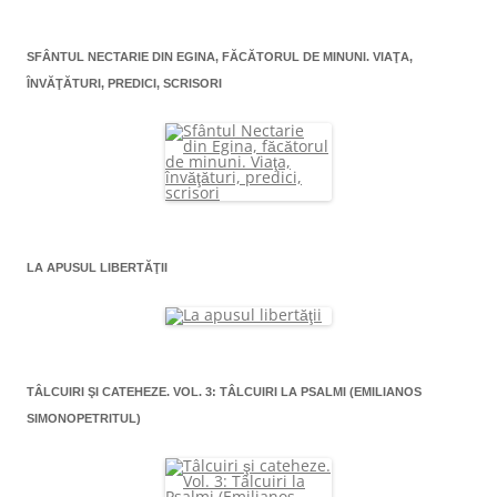
SFÂNTUL NECTARIE DIN EGINA, FĂCĂTORUL DE MINUNI. VIAŢA,
ÎNVĂŢĂTURI, PREDICI, SCRISORI
LA APUSUL LIBERTĂŢII
TÂLCUIRI ŞI CATEHEZE. VOL. 3: TÂLCUIRI LA PSALMI (EMILIANOS
SIMONOPETRITUL)