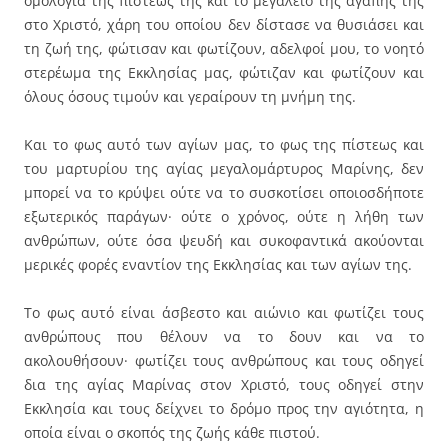
ομολογία της πίστεώς της και το μεγαλείο της αγάπης της
στο Χριστό, χάρη του οποίου δεν δίστασε να θυσιάσει και
τη ζωή της, φώτισαν και φωτίζουν, αδελφοί μου, το νοητό
στερέωμα της Εκκλησίας μας, φώτιζαν και φωτίζουν και
όλους όσους τιμούν και γεραίρουν τη μνήμη της.
Και το φως αυτό των αγίων μας, το φως της πίστεως και
του μαρτυρίου της αγίας μεγαλομάρτυρος Μαρίνης, δεν
μπορεί να το κρύψει ούτε να το συσκοτίσει οποιοσδήποτε
εξωτερικός παράγων· ούτε ο χρόνος, ούτε η λήθη των
ανθρώπων, ούτε όσα ψευδή και συκοφαντικά ακούονται
μερικές φορές εναντίον της Εκκλησίας και των αγίων της.
Το φως αυτό είναι άσβεστο και αιώνιο και φωτίζει τους
ανθρώπους που θέλουν να το δουν και να το
ακολουθήσουν· φωτίζει τους ανθρώπους και τους οδηγεί
δια της αγίας Μαρίνας στον Χριστό, τους οδηγεί στην
Εκκλησία και τους δείχνει το δρόμο προς την αγιότητα, η
οποία είναι ο σκοπός της ζωής κάθε πιστού.