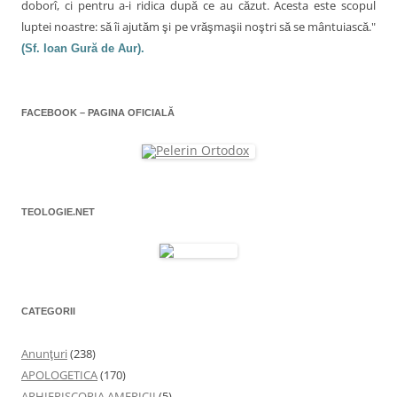
f
o
doborî, ci pentru a-i ridica după ce au căzut. Acesta este scopul
e
r
luptei noastre: să îi ajutăm şi pe vrăşmaşii noştri să se mântuiască."
l
e
a
(Sf. Ioan Gură de Aur).
e
s
t
r
ă
n
o
FACEBOOK – PAGINA OFICIALĂ
u
ă
)
TEOLOGIE.NET
CATEGORII
Anunţuri
(238)
APOLOGETICA
(170)
ARHIEPISCOPIA AMERICII
(5)