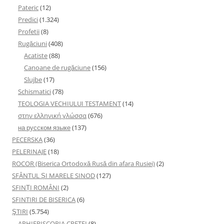
Pateric
(12)
Predici
(1.324)
Profetii
(8)
Rugăciuni
(408)
Acatiste
(88)
Canoane de rugăciune
(156)
Slujbe
(17)
Schismatici
(78)
TEOLOGIA VECHIULUI TESTAMENT
(14)
στην ελληνική γλώσσα
(676)
на русском языке
(137)
PECERSKA
(36)
PELERINAJE
(18)
ROCOR (Biserica Ortodoxă Rusă din afara Rusiei)
(2)
SFÂNTUL ȘI MARELE SINOD
(127)
SFINȚI ROMÂNI
(2)
SFINTIRI DE BISERICA
(6)
ŞTIRI
(5.754)
ARHIEPISCOPIA CRETEI
(8)