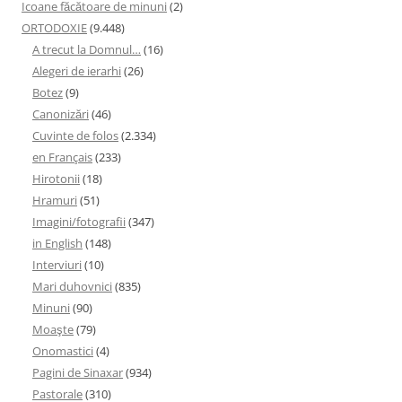
Icoane făcătoare de minuni
(2)
ORTODOXIE
(9.448)
A trecut la Domnul…
(16)
Alegeri de ierarhi
(26)
Botez
(9)
Canonizări
(46)
Cuvinte de folos
(2.334)
en Français
(233)
Hirotonii
(18)
Hramuri
(51)
Imagini/fotografii
(347)
in English
(148)
Interviuri
(10)
Mari duhovnici
(835)
Minuni
(90)
Moaşte
(79)
Onomastici
(4)
Pagini de Sinaxar
(934)
Pastorale
(310)