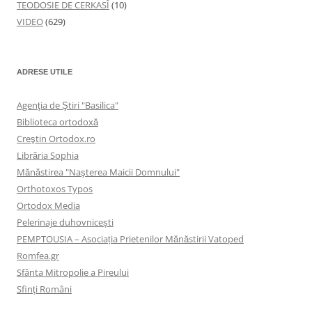
TEODOSIE DE CERKASÎ
(10)
VIDEO
(629)
ADRESE UTILE
Agenţia de Ştiri "Basilica"
Biblioteca ortodoxă
Creştin Ortodox.ro
Librăria Sophia
Mănăstirea "Naşterea Maicii Domnului"
Orthotoxos Typos
Ortodox Media
Pelerinaje duhovnicești
PEMPTOUSIA – Asociația Prietenilor Mănăstirii Vatoped
Romfea.gr
Sfânta Mitropolie a Pireului
Sfinţi Români