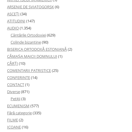
ARSENIE DE SVIATOGORSK
(6)
ASCEȚI
(34)
ATITUDINI
(147)
AUDIO
(1.354)
Cântările Ortodoxiei
(629)
Colinde bizantine
(90)
BISERICA ORTODOXĂ ESTONIANĂ
(2)
CĂMAȘA MAICII DOMNULUI
(1)
CĂRȚI
(10)
COMENTARII PATRISTICE
(25)
CONFERINTE
(14)
CONTACT
(1)
Diverse
(871)
Petiţii
(3)
ECUMENISM
(577)
Fără categorie
(335)
FILME
(2)
ICOANE
(16)