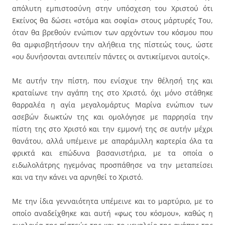
απόλυτη εμπιστοσύνη στην υπόσχεση του Χριστού ότι
Εκείνος θα δώσει «στόμα και σοφία» στους μάρτυρές Του,
όταν θα βρεθούν ενώπιον των αρχόντων του κόσμου που
θα αμφισβητήσουν την αλήθεια της πίστεώς τους, ώστε
«ου δυνήσονται αντειπείν πάντες οι αντικείμενοι αυτοίς».
Με αυτήν την πίστη, που ενίσχυε την θέλησή της και
κραταίωνε την αγάπη της στο Χριστό, όχι μόνο στάθηκε
θαρραλέα η αγία μεγαλομάρτυς Μαρίνα ενώπιον των
ασεβών διωκτών της και ομολόγησε με παρρησία την
πίστη της στο Χριστό και την εμμονή της σε αυτήν μέχρι
θανάτου, αλλά υπέμεινε με απαράμιλλη καρτερία όλα τα
φρικτά και επώδυνα βασανιστήρια, με τα οποία ο
ειδωλολάτρης ηγεμόνας προσπάθησε να την μεταπείσει
και να την κάνει να αρνηθεί το Χριστό.
Με την ίδια γενναιότητα υπέμεινε και το μαρτύριο, με το
οποίο αναδείχθηκε και αυτή «φως του κόσμου», καθώς η