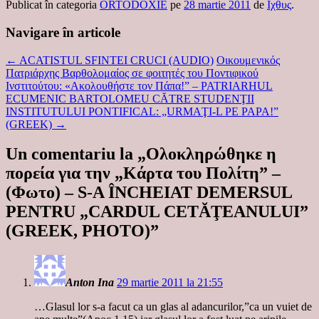
Publicat în categoria
ORTODOXIE
pe
28 martie 2011
de
Ιχθυς
.
Navigare în articole
←
ACATISTUL SFINTEI CRUCI (AUDIO)
Οικουμενικός
Πατριάρχης Βαρθολομαίος σε φοιτητές του Ποντιφικού
Ινστιτούτου: «Ακολουθήστε τον Πάπα!” – PATRIARHUL
ECUMENIC BARTOLOMEU CĂTRE STUDENŢII
INSTITUTULUI PONTIFICAL: „URMAŢI-L PE PAPA!”
(GREEK)
→
Un comentariu la „
Ολοκληρώθηκε η
πορεία για την „Κάρτα του Πολίτη” –
(Φωτο) – S-A ÎNCHEIAT DEMERSUL
PENTRU „CARDUL CETĂŢEANULUI”
(GREEK, PHOTO)
”
Anton Ina
29 martie 2011 la 21:55
…Glasul lor s-a facut ca un glas al adancurilor,”ca un vuiet de