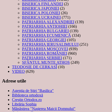
BISERICA FINLANDEI
(2)
BISERICA JAPONIEI
(2)
BISERICA POLONIEI
(26)
BISERICA UCRAINEI
(771)
PATRIARHIA ALEXANDRIEI
(139)
PATRIARHIA ANTIOHIEI
(166)
PATRIARHIA BULGARIEI
(139)
PATRIARHIA ECUMENICĂ
(334)
PATRIARHIA GEORGIEI
(105)
PATRIARHIA IERUSALIMULUI
(251)
PATRIARHIA MOSCOVEI
(939)
PATRIARHIA ROMÂNIEI
(960)
PATRIARHIA SERBIEI
(171)
SFÂNTUL MUNTE ATHOS
(249)
TEODOSIE DE CERKASÎ
(10)
VIDEO
(629)
Adrese utile
Agenţia de Ştiri "Basilica"
Biblioteca ortodoxă
Creştin Ortodox.ro
Librăria Sophia
Mănăstirea "Naşterea Maicii Domnului"