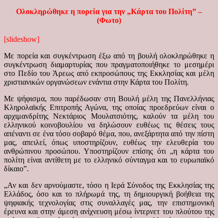
Ολοκληρώθηκε η πορεία για την „Κάρτα του Πολίτη” –
(Φωτο)
[slideshow]
Με πορεία και συγκέντρωση έξω από τη βουλή ολοκληρώθηκε η
συγκέντρωση διαμαρτυρίας που πραγματοποιήθηκε το μεσημέρι
στο Πεδίο του Άρεως από εκπροσώπους της Εκκλησίας και μέλη
χριστιανικών οργανώσεων ενάντια στην Κάρτα του Πολίτη.
Με ψήφισμα, που παρέδωσαν στη Βουλή μέλη της Πανελλήνιας
Κληρολαϊκής Επιτροπής Αγώνα, της οποίας προεδρεύων είναι ο
αρχιμανδρίτης Νεκτάριος Μουλατσιότης, καλούν τα μέλη του
ελληνικού κοινοβουλίου να δηλώσουν ευθέως τις θέσεις τους
απέναντι σε ένα τόσο σοβαρό θέμα, που, ανεξάρτητα από την πίστη
μας, απειλεί, όπως υποστηρίζουν, ευθέως την ελευθερία του
ανθρώπινου προσώπου. Υποστηρίζουν επίσης ότι „η κάρτα του
πολίτη είναι αντίθετη με το ελληνικό σύνταγμα και το ευρωπαϊκό
δίκαιο”.
„Αν και δεν αρνούμαστε, τόσο η Ιερά Σύνοδος της Εκκλησίας της
Ελλάδος, όσο και το πλήρωμά της, τη δημιουργική βοήθεια της
ψηφιακής τεχνολογίας στις συναλλαγές μας, την επιστημονική
έρευνα και στην άμεση ανίχνευση μέσω ίντερνετ του πλούτου της