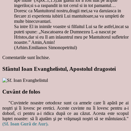
ape multe”(Apoc.1,15),iar glasul lor a fost luat pe aripile
ingerilor,si s-a raspandit in tot cerul si in tot pamantul…
Doresc ca Mantuitorul nostru,dragii mei,sa va daruiasca in
fiecare zi experienta iubirii Lui mantuitoare,sa va umpleti de
multe binecuvantari.
Sa intre El in inimile voastre si filfaitul Lui sa fie astfel,incat sa
puteti spune: „Nascatoarea de Dumnezeu L-a nascut pe
Hristos,dar si eu Il am inlauntrul meu pe Mantuitorul sufletelor
noastre.” Amin,Amin!
(Arhim.Emilianos Simonopetritul)
Comentariile sunt închise.
Sfântul Ioan Evanghelistul, Apostolul dragostei
Cuvânt de folos
"Cuvintele noastre ortodoxe sunt ca armele care îi apără pe ai
noştri şi îi lovesc pe eretici. Aceste cuvinte nu îi lovesc pentru a-i
doborî, ci pentru a-i ridica după ce au căzut. Acesta este scopul
luptei noastre: să îi ajutăm şi pe vrăşmaşii noştri să se mântuiască."
(Sf. Ioan Gură de Aur).