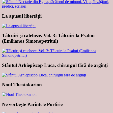
La apusul libertăţii
Tâlcuiri şi cateheze. Vol. 3: Tâlcuiri la Psalmi
(Emilianos Simonopetritul)
Sfântul Arhiepiscop Luca, chirurgul fără de arginţi
Noul Theotokarion
Ne vorbește Părintele Porfirie