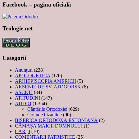
Facebook – pagina oficială
Teologie.net
Categorii
Anunţuri
(238)
APOLOGETICA
(170)
ARHIEPISCOPIA AMERICII
(5)
ARSENIE DE SVIATOGORSK
(6)
ASCEȚI
(34)
ATITUDINI
(147)
AUDIO
(1.354)
Cântările Ortodoxiei
(629)
Colinde bizantine
(90)
BISERICA ORTODOXĂ ESTONIANĂ
(2)
CĂMAȘA MAICII DOMNULUI
(1)
CĂRȚI
(10)
COMENTARII PATRISTICE
(25)