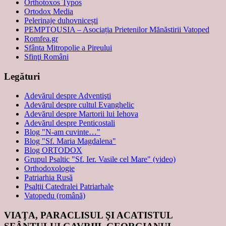
Orthotoxos Typos
Ortodox Media
Pelerinaje duhovnicești
PEMPTOUSIA – Asociația Prietenilor Mănăstirii Vatoped
Romfea.gr
Sfânta Mitropolie a Pireului
Sfinţi Români
Legături
Adevărul despre Adventişti
Adevărul despre cultul Evanghelic
Adevărul despre Martorii lui Iehova
Adevărul despre Penticostali
Blog "N-am cuvinte…"
Blog "Sf. Maria Magdalena"
Blog ORTODOX
Grupul Psaltic "Sf. Ier. Vasile cel Mare" (video)
Orthodoxologie
Patriarhia Rusă
Psalţii Catedralei Patriarhale
Vatopedu (română)
VIAŢA, PARACLISUL ŞI ACATISTUL