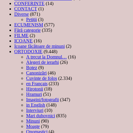
CONFERINTE
(14)
CONTACT
(1)
Diverse
(871)
Petiţii
(3)
ECUMENISM
(577)
Fără categorie
(335)
FILME
(2)
ICOANE
(16)
Icoane făcătoare de minuni
(2)
ORTODOXIE
(9.448)
A trecut la Domnul…
(16)
Alegeri de ierarhi
(26)
Botez
(9)
Canonizări
(46)
Cuvinte de folos
(2.334)
en Français
(233)
Hirotonii
(18)
Hramuri
(51)
Imagini/fotografii
(347)
in English
(148)
Interviuri
(10)
Mari duhovnici
(835)
Minuni
(90)
Moaşte
(79)
Onomastici
(4)