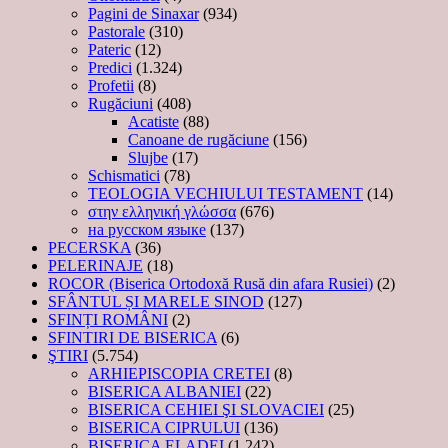
Pagini de Sinaxar
(934)
Pastorale
(310)
Pateric
(12)
Predici
(1.324)
Profetii
(8)
Rugăciuni
(408)
Acatiste
(88)
Canoane de rugăciune
(156)
Slujbe
(17)
Schismatici
(78)
TEOLOGIA VECHIULUI TESTAMENT
(14)
στην ελληνική γλώσσα
(676)
на русском языке
(137)
PECERSKA
(36)
PELERINAJE
(18)
ROCOR (Biserica Ortodoxă Rusă din afara Rusiei)
(2)
SFÂNTUL ȘI MARELE SINOD
(127)
SFINȚI ROMÂNI
(2)
SFINTIRI DE BISERICA
(6)
ŞTIRI
(5.754)
ARHIEPISCOPIA CRETEI
(8)
BISERICA ALBANIEI
(22)
BISERICA CEHIEI ŞI SLOVACIEI
(25)
BISERICA CIPRULUI
(136)
BISERICA ELADEI
(1.242)