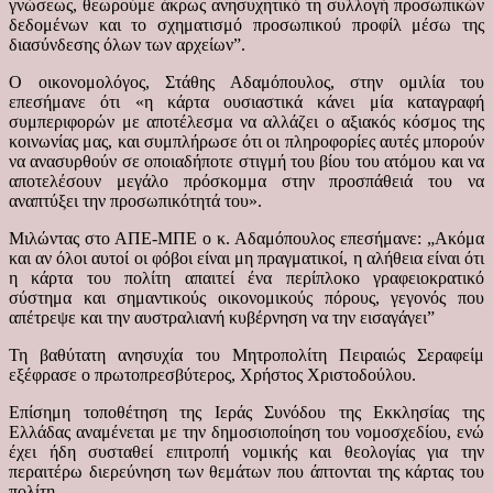
γνώσεως, θεωρούμε άκρως ανησυχητικό τη συλλογή προσωπικών
δεδομένων και το σχηματισμό προσωπικού προφίλ μέσω της
διασύνδεσης όλων των αρχείων”.
Ο οικονομολόγος, Στάθης Αδαμόπουλος, στην ομιλία του
επεσήμανε ότι «η κάρτα ουσιαστικά κάνει μία καταγραφή
συμπεριφορών με αποτέλεσμα να αλλάζει ο αξιακός κόσμος της
κοινωνίας μας, και συμπλήρωσε ότι οι πληροφορίες αυτές μπορούν
να ανασυρθούν σε οποιαδήποτε στιγμή του βίου του ατόμου και να
αποτελέσουν μεγάλο πρόσκομμα στην προσπάθειά του να
αναπτύξει την προσωπικότητά του».
Μιλώντας στο ΑΠΕ-ΜΠΕ ο κ. Αδαμόπουλος επεσήμανε: „Ακόμα
και αν όλοι αυτοί οι φόβοι είναι μη πραγματικοί, η αλήθεια είναι ότι
η κάρτα του πολίτη απαιτεί ένα περίπλοκο γραφειοκρατικό
σύστημα και σημαντικούς οικονομικούς πόρους, γεγονός που
απέτρεψε και την αυστραλιανή κυβέρνηση να την εισαγάγει”
Τη βαθύτατη ανησυχία του Μητροπολίτη Πειραιώς Σεραφείμ
εξέφρασε ο πρωτοπρεσβύτερος, Χρήστος Χριστοδούλου.
Επίσημη τοποθέτηση της Ιεράς Συνόδου της Εκκλησίας της
Ελλάδας αναμένεται με την δημοσιοποίηση του νομοσχεδίου, ενώ
έχει ήδη συσταθεί επιτροπή νομικής και θεολογίας για την
περαιτέρω διερεύνηση των θεμάτων που άπτονται της κάρτας του
πολίτη.