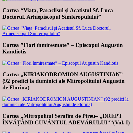
Cartea “Viaţa, Paraclisul şi Acatistul Sf. Luca
Doctorul, Arhiepiscopul Simferopulului”
Cartea ”Flori înmiresmate” – Episcopul Augustin
Kandiotis
Cartea „KIRIAKODROMION AUGUSTINIAN”
(92 predici la duminici ale Mitropolitului Augustin
de Florina)
Cartea „Mitropolitul Serafim de Pireu– „DREPT
ÎNVĂŢÂND CUVÂNTUL ADEVĂRULUI””(Vol. I)