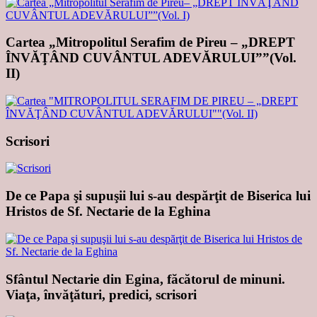
Cartea „Mitropolitul Serafim de Pireu – „DREPT
ÎNVĂŢÂND CUVÂNTUL ADEVĂRULUI””(Vol.
II)
Scrisori
De ce Papa şi supuşii lui s-au despărţit de Biserica lui
Hristos de Sf. Nectarie de la Eghina
Sfântul Nectarie din Egina, făcătorul de minuni.
Viaţa, învăţături, predici, scrisori