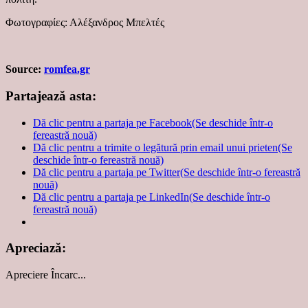
Φωτογραφίες: Αλέξανδρος Μπελτές
Source:
romfea.gr
Partajează asta:
Dă clic pentru a partaja pe Facebook(Se deschide într-o
fereastră nouă)
Dă clic pentru a trimite o legătură prin email unui prieten(Se
deschide într-o fereastră nouă)
Dă clic pentru a partaja pe Twitter(Se deschide într-o fereastră
nouă)
Dă clic pentru a partaja pe LinkedIn(Se deschide într-o
fereastră nouă)
Apreciază:
Apreciere
Încarc...