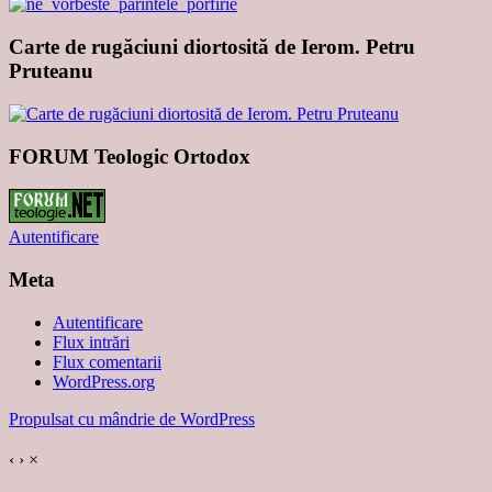
Carte de rugăciuni diortosită de Ierom. Petru
Pruteanu
FORUM Teologic Ortodox
Autentificare
Meta
Autentificare
Flux intrări
Flux comentarii
WordPress.org
Propulsat cu mândrie de WordPress
‹
›
×