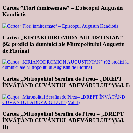
Cartea ”Flori înmiresmate” – Episcopul Augustin
Kandiotis
Cartea „KIRIAKODROMION AUGUSTINIAN”
(92 predici la duminici ale Mitropolitului Augustin
de Florina)
Cartea „Mitropolitul Serafim de Pireu– „DREPT
ÎNVĂŢÂND CUVÂNTUL ADEVĂRULUI””(Vol. I)
Cartea „Mitropolitul Serafim de Pireu – „DREPT
ÎNVĂŢÂND CUVÂNTUL ADEVĂRULUI””(Vol.
II)