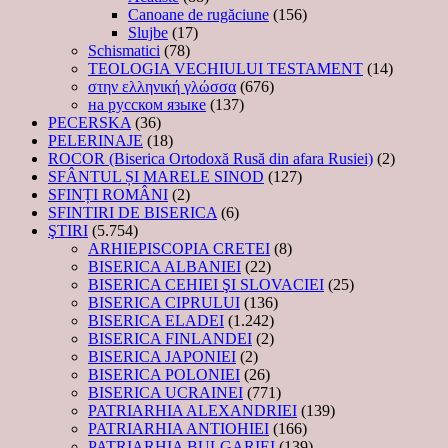
Canoane de rugăciune
(156)
Slujbe
(17)
Schismatici
(78)
TEOLOGIA VECHIULUI TESTAMENT
(14)
στην ελληνική γλώσσα
(676)
на русском языке
(137)
PECERSKA
(36)
PELERINAJE
(18)
ROCOR (Biserica Ortodoxă Rusă din afara Rusiei)
(2)
SFÂNTUL ȘI MARELE SINOD
(127)
SFINȚI ROMÂNI
(2)
SFINTIRI DE BISERICA
(6)
ŞTIRI
(5.754)
ARHIEPISCOPIA CRETEI
(8)
BISERICA ALBANIEI
(22)
BISERICA CEHIEI ŞI SLOVACIEI
(25)
BISERICA CIPRULUI
(136)
BISERICA ELADEI
(1.242)
BISERICA FINLANDEI
(2)
BISERICA JAPONIEI
(2)
BISERICA POLONIEI
(26)
BISERICA UCRAINEI
(771)
PATRIARHIA ALEXANDRIEI
(139)
PATRIARHIA ANTIOHIEI
(166)
PATRIARHIA BULGARIEI
(139)