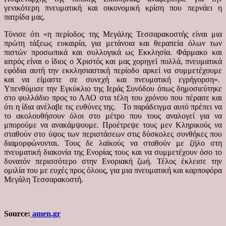
γενικότερη πνευματική και οικονομική κρίση που περνάει η
πατρίδα μας.
Τόνισε ότι «η περίοδος της Μεγάλης Τεσσαρακοστής είναι μια
πρώτη τάξεως ευκαιρία, για μετάνοια και θεραπεία όλων των
πιστών προσωπικά και συλλογικά ως Εκκλησία. Φάρμακο και
ιατρός είναι ο ίδιος ο Χριστός και μας χορηγεί πολλά, πνευματικά
εφόδια αυτή την εκκλησιαστική περίοδο αρκεί να συμμετέχουμε
και να είμαστε σε συνεχή και πνευματική εγρήγορση».
Υπενθύμισε την Εγκύκλιο της Ιεράς Συνόδου όπως δημοσιεύτηκε
στο φυλλάδιο προς το ΛΑΟ στα τέλη του χρόνου που πέρασε και
ότι η ίδια ανέλαβε τις ευθύνες της. Το παράδειγμα αυτό πρέπει να
το ακολουθήσουν όλοι στο μέτρο που τους αναλογεί για να
μπορούμε να ανακάμψουμε. Προέτρεψε τους μεν Κληρικούς να
σταθούν στο ύψος των περιστάσεων στις δύσκολες συνθήκες που
διαμορφώνονται. Τους δε λαϊκούς να σταθούν με ζήλο στη
πνευματική διακονία της Ενορίας τους και να συμμετέχουν όσο το
δυνατόν περισσότερο στην Ενοριακή ζωή. Τέλος έκλεισε την
ομιλία του με ευχές προς όλους, για μια πνευματική και καρποφόρα
Μεγάλη Τεσσαρακοστή.
Source:
amen.gr