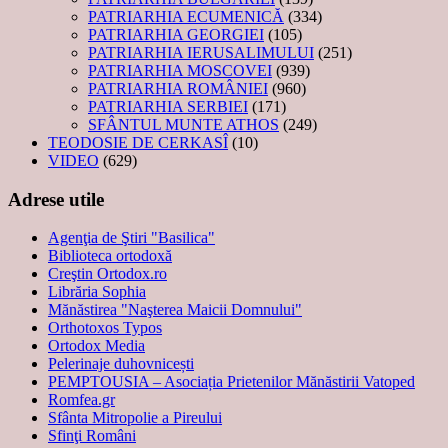
PATRIARHIA ECUMENICĂ
(334)
PATRIARHIA GEORGIEI
(105)
PATRIARHIA IERUSALIMULUI
(251)
PATRIARHIA MOSCOVEI
(939)
PATRIARHIA ROMÂNIEI
(960)
PATRIARHIA SERBIEI
(171)
SFÂNTUL MUNTE ATHOS
(249)
TEODOSIE DE CERKASÎ
(10)
VIDEO
(629)
Adrese utile
Agenţia de Ştiri "Basilica"
Biblioteca ortodoxă
Creştin Ortodox.ro
Librăria Sophia
Mănăstirea "Naşterea Maicii Domnului"
Orthotoxos Typos
Ortodox Media
Pelerinaje duhovnicești
PEMPTOUSIA – Asociația Prietenilor Mănăstirii Vatoped
Romfea.gr
Sfânta Mitropolie a Pireului
Sfinţi Români