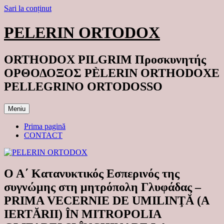
Sari la conținut
PELERIN ORTODOX
ORTHODOX PILGRIM Προσκυνητής
ΟΡΘΟΔΟΞΟΣ PÈLERIN ORTHODOXE
PELLEGRINO ORTODOSSO
Meniu
Prima pagină
CONTACT
Ο Α΄ Κατανυκτικός Εσπερινός της
συγνώμης στη μητρόπολη Γλυφάδας –
PRIMA VECERNIE DE UMILINŢĂ (A
IERTĂRII) ÎN MITROPOLIA