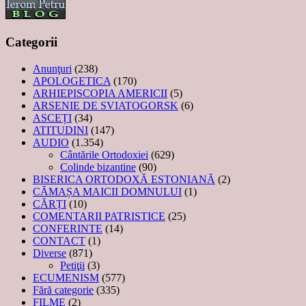
Categorii
Anunţuri
(238)
APOLOGETICA
(170)
ARHIEPISCOPIA AMERICII
(5)
ARSENIE DE SVIATOGORSK
(6)
ASCEȚI
(34)
ATITUDINI
(147)
AUDIO
(1.354)
Cântările Ortodoxiei
(629)
Colinde bizantine
(90)
BISERICA ORTODOXĂ ESTONIANĂ
(2)
CĂMAȘA MAICII DOMNULUI
(1)
CĂRȚI
(10)
COMENTARII PATRISTICE
(25)
CONFERINTE
(14)
CONTACT
(1)
Diverse
(871)
Petiţii
(3)
ECUMENISM
(577)
Fără categorie
(335)
FILME
(2)