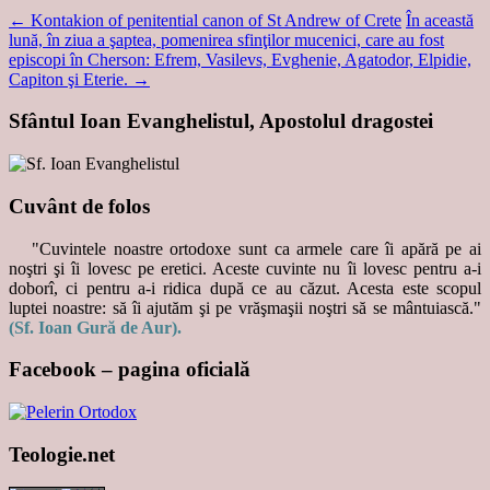
←
Kontakion of penitential canon of St Andrew of Crete
În această
lună, în ziua a şaptea, pomenirea sfinţilor mucenici, care au fost
episcopi în Cherson: Efrem, Vasilevs, Evghenie, Agatodor, Elpidie,
Capiton şi Eterie.
→
Sfântul Ioan Evanghelistul, Apostolul dragostei
Cuvânt de folos
"Cuvintele noastre ortodoxe sunt ca armele care îi apără pe ai
noştri şi îi lovesc pe eretici. Aceste cuvinte nu îi lovesc pentru a-i
doborî, ci pentru a-i ridica după ce au căzut. Acesta este scopul
luptei noastre: să îi ajutăm şi pe vrăşmaşii noştri să se mântuiască."
(Sf. Ioan Gură de Aur).
Facebook – pagina oficială
Teologie.net