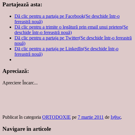
Partajează asta:
Dă clic pentru a partaja pe Facebook(Se deschide într-o
fereastră nouă)
Dă clic pentru a trimite o legătură prin email unui prieten(Se
deschide într-o fereastră nouă)
Dă clic pentru a partaja pe Twitter(Se deschide într-o fereastră
nouă)
Dă clic pentru a partaja pe LinkedIn(Se deschide într-o
fereastră nouă)
Apreciază:
Apreciere
Încarc...
Publicat în categoria
ORTODOXIE
pe
7 martie 2011
de
Ιχθυς
.
Navigare în articole