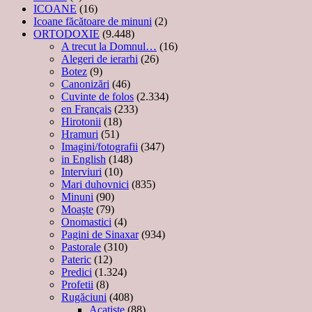
ICOANE
(16)
Icoane făcătoare de minuni
(2)
ORTODOXIE
(9.448)
A trecut la Domnul…
(16)
Alegeri de ierarhi
(26)
Botez
(9)
Canonizări
(46)
Cuvinte de folos
(2.334)
en Français
(233)
Hirotonii
(18)
Hramuri
(51)
Imagini/fotografii
(347)
in English
(148)
Interviuri
(10)
Mari duhovnici
(835)
Minuni
(90)
Moaşte
(79)
Onomastici
(4)
Pagini de Sinaxar
(934)
Pastorale
(310)
Pateric
(12)
Predici
(1.324)
Profetii
(8)
Rugăciuni
(408)
Acatiste
(88)