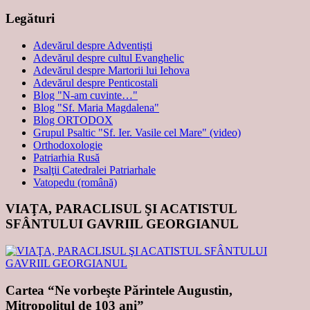
Legături
Adevărul despre Adventişti
Adevărul despre cultul Evanghelic
Adevărul despre Martorii lui Iehova
Adevărul despre Penticostali
Blog "N-am cuvinte…"
Blog "Sf. Maria Magdalena"
Blog ORTODOX
Grupul Psaltic "Sf. Ier. Vasile cel Mare" (video)
Orthodoxologie
Patriarhia Rusă
Psalţii Catedralei Patriarhale
Vatopedu (română)
VIAŢA, PARACLISUL ŞI ACATISTUL
SFÂNTULUI GAVRIIL GEORGIANUL
Cartea “Ne vorbeşte Părintele Augustin,
Mitropolitul de 103 ani”