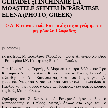
GLIFADEI ŞI ÎNCHINARE LA
MOAŞTELE SFINTEI ÎMPĂRĂTESE
ELENA (PHOTO, GREEK)
Ο Α΄ Κατανυκτικός Εσπερινός της συγνώμης στη
μητρόπολη Γλυφάδας
[slideshow]
εκ της Ιεράς Μητροπόλεως Γλυφάδος – του π. Αντωνίου Χρήστου
– Εφημερίου Ι.Ν. Κοιμήσεως Θεοτόκου Βούλας
Tην Κυριακή της Τυρινής, 6 Μαρτίου και ώρα 6:30, στον Ιερό
Καθεδρικό Ναό των Αγίων Κωνσταντίνου & Ελενης Γλυφάδας,
τελέσθηκε ο Α΄ Κατανυκτικός Εσπερινός (της συγνώμης),
χοροστατούντος του Σεβασμιωτάτου Μητροπολίτου Γλυφάδας κ.
Παύλου και την παρουσία όλων των Κληρικών και πλήθος κόσμου
της Ιεράς Μητροπόλεως.
Ομιλητής του Ά Κατανυκτικού Εσπερινού ήταν ο ίδιος ο
Μητροπολίτης κ. Παύλος. Μεταξύ άλλων στο λόγο του, ο
Ποιμενάρχης της τοπικής Εκκλησίας, αναφέρθηκε για την