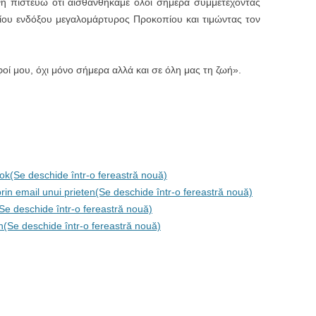
η πιστεύω ότι αισθανθήκαμε όλοι σήμερα συμμετέχοντας
αγίου ενδόξου μεγαλομάρτυρος Προκοπίου και τιμώντας τον
φοί μου, όχι μόνο σήμερα αλλά και σε όλη μας τη ζωή».
ok(Se deschide într-o fereastră nouă)
 prin email unui prieten(Se deschide într-o fereastră nouă)
(Se deschide într-o fereastră nouă)
In(Se deschide într-o fereastră nouă)