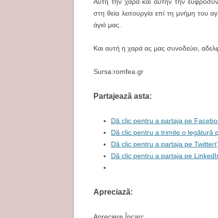
Αυτή την χαρά και αυτήν την ευφροσύν
στη θεία λειτουργία επί τη μνήμη του 
άγιό μας.
Και αυτή η χαρά ας μας συνοδεύει, αδελ
Sursa:romfea.gr
Partajează asta:
Dă clic pentru a partaja pe Facebo
Dă clic pentru a trimite o legătură
Dă clic pentru a partaja pe Twitter
Dă clic pentru a partaja pe Linked
Apreciază:
Apreciere
Încarc...