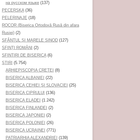
на русском языке
(137)
PECERSKA
(36)
PELERINAJE
(18)
ROCOR (Biserica Ortodoxă Rusă din afara
Rusiei)
(2)
SFÂNTUL ȘI MARELE SINOD
(127)
SFINȚI ROMÂNI
(2)
SFINTIRI DE BISERICA
(6)
ŞTIRI
(5.754)
ARHIEPISCOPIA CRETEI
(8)
BISERICA ALBANIEI
(22)
BISERICA CEHIEI ŞI SLOVACIEI
(25)
BISERICA CIPRULUI
(136)
BISERICA ELADEI
(1.242)
BISERICA FINLANDEI
(2)
BISERICA JAPONIEI
(2)
BISERICA POLONIEI
(26)
BISERICA UCRAINEI
(771)
PATRIARHIA ALEXANDRIEI
(139)