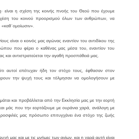
· είναι η σχέση της κοινής πνοής του Θεού που έχουμε
 σχέση του κοινού προορισμού όλων των ανθρώπων, να
ο «καθ΄ομοίωσιν».
ους είναι ο κοινός μας αγώνας εναντίον του αντιδίκου της
ρώπου που φέρει ο καθένας μας μέσα του, εναντίον του
ας και αντιστρατεύεται την αγαθή προσπάθειά μας.
ότι αυτοί επέτυχαν ήδη τον στόχο τους, έφθασαν στον
άρουν την ψυχή τους και τόλμησαν να ομολογήσουν με
ιμάται και προβάλλεται από την Εκκλησία μας με την εορτή
 και μάς που την εορτάζουμε με ουράνια χαρά, ανάλογη με
ροσφιλές μας πρόσωπο επιτυγχάνει ένα στόχο της ζωής
ψυχή μας και με τις μνήμες των αγίων, και η χαρά αυτή είναι