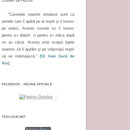
CUVÂNT DE FOLOS
"Cuvintele noastre ortodoxe sunt ca
armele care îi apără pe ai noştri şi îi lovesc
pe eretici. Aceste cuvinte nu îi lovesc
pentru a-i doborî, ci pentru a-i ridica după
ce au căzut. Acesta este scopul luptei
noastre: să îi ajutăm şi pe vrăşmaşii noştri
să se mântuiască."
(Sf. Ioan Gură de
Aur).
FACEBOOK – PAGINA OFICIALĂ
TEOLOGIE.NET