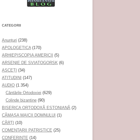
CATEGORII
Anunţuri
(238)
APOLOGETICA
(170)
ARHIEPISCOPIA AMERICII
(5)
ARSENIE DE SVIATOGORSK
(6)
ASCEȚI
(34)
ATITUDINI
(147)
AUDIO
(1.354)
Cântările Ortodoxiei
(629)
Colinde bizantine
(90)
BISERICA ORTODOXĂ ESTONIANĂ
(2)
CĂMAȘA MAICII DOMNULUI
(1)
CĂRȚI
(10)
COMENTARII PATRISTICE
(25)
CONFERINTE
(14)