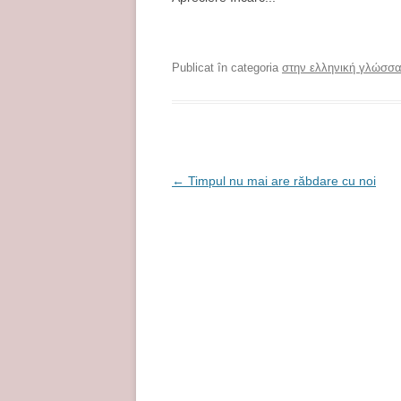
Publicat în categoria
στην ελληνική γλώσσ
N
←
Timpul nu mai are răbdare cu noi
a
v
i
g
a
r
e
î