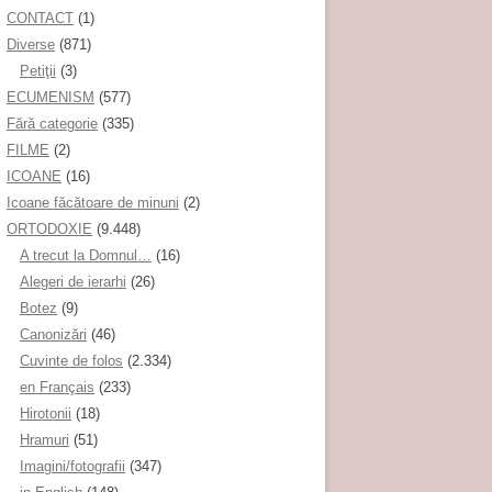
CONTACT
(1)
Diverse
(871)
Petiţii
(3)
ECUMENISM
(577)
Fără categorie
(335)
FILME
(2)
ICOANE
(16)
Icoane făcătoare de minuni
(2)
ORTODOXIE
(9.448)
A trecut la Domnul…
(16)
Alegeri de ierarhi
(26)
Botez
(9)
Canonizări
(46)
Cuvinte de folos
(2.334)
en Français
(233)
Hirotonii
(18)
Hramuri
(51)
Imagini/fotografii
(347)