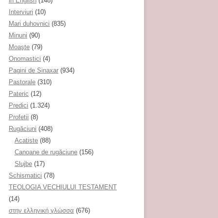
in English
(148)
Interviuri
(10)
Mari duhovnici
(835)
Minuni
(90)
Moaşte
(79)
Onomastici
(4)
Pagini de Sinaxar
(934)
Pastorale
(310)
Pateric
(12)
Predici
(1.324)
Profetii
(8)
Rugăciuni
(408)
Acatiste
(88)
Canoane de rugăciune
(156)
Slujbe
(17)
Schismatici
(78)
TEOLOGIA VECHIULUI TESTAMENT
(14)
στην ελληνική γλώσσα
(676)