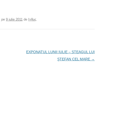
α
pe
9 iulie 2011
de
Ιχθυς
.
EXPONATUL LUNII IULIE – STEAGUL LUI
ŞTEFAN CEL MARE
→