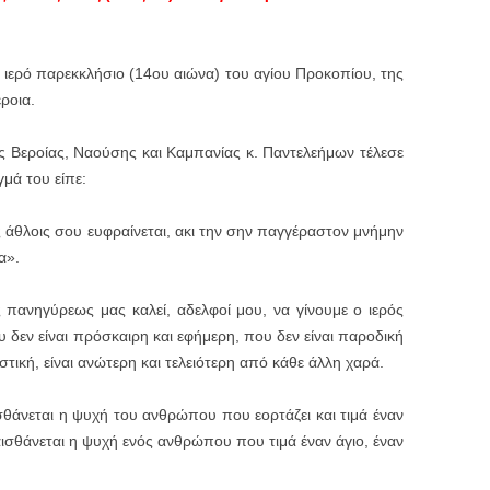
 ιερό παρεκκλήσιο (14ου αιώνα) του αγίου Προκοπίου, της
ροια.
 Βεροίας, Ναούσης και Καμπανίας κ. Παντελεήμων τέλεσε
γμά του είπε:
 άθλοις σου ευφραίνεται, ακι την σην παγγέραστον μνήμην
α».
 πανηγύρεως μας καλεί, αδελφοί μου, να γίνουμε ο ιερός
δεν είναι πρόσκαιρη και εφήμερη, που δεν είναι παροδική
αστική, είναι ανώτερη και τελειότερη από κάθε άλλη χαρά.
ισθάνεται η ψυχή του ανθρώπου που εορτάζει και τιμά έναν
ισθάνεται η ψυχή ενός ανθρώπου που τιμά έναν άγιο, έναν