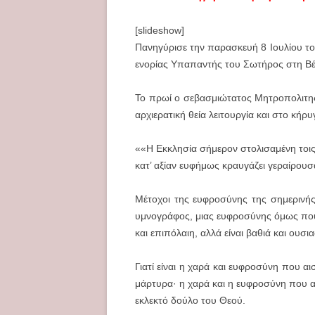
[slideshow]
Πανηγύρισε την παρασκευή 8 Ιουλίου το
ενορίας Υπαπαντής του Σωτήρος στη Βέ
Το πρωί ο σεβασμιώτατος Μητροπολιτης
αρχιερατική θεία λειτουργία και στο κήρυ
««Η Εκκλησία σήμερον στολισαμένη τοις
κατ’ αξίαν ευφήμως κραυγάζει γεραίρουσ
Μέτοχοι της ευφροσύνης της σημερινής
υμνογράφος, μιας ευφροσύνης όμως που 
και επιπόλαιη, αλλά είναι βαθιά και ουσι
Γιατί είναι η χαρά και ευφροσύνη που α
μάρτυρα· η χαρά και η ευφροσύνη που α
εκλεκτό δούλο του Θεού.