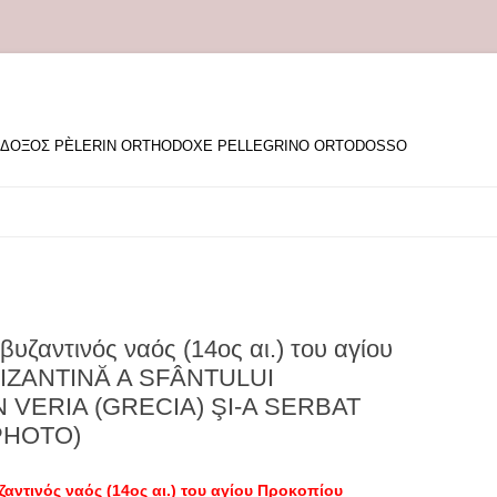
ΘΟΔΟΞΟΣ PÈLERIN ORTHODOXE PELLEGRINO ORTODOSSO
υζαντινός ναός (14ος αι.) του αγίου
BIZANTINĂ A SFÂNTULUI
N VERIA (GRECIA) ŞI-A SERBAT
PHOTO)
αντινός ναός (14ος αι.) του αγίου Προκοπίου