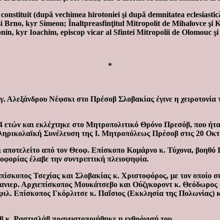
 constituit (după vechimea hirotoniei şi după demnitatea eclesiastică)
şi Brno, kyr Simeon; Înaltpreasfinţitul Mitropolit de Mihalovce şi 
onín, kyr Ioachim, episcop vicar al Sfintei Mitropolii de Olomouc ş
*
γ. Αλεξάνδρου Νέφσκι στο Πρέσοβ Σλοβακίας έγινε η χειροτονία
34 ετών και εκλέχτηκε στο Μητροπολιτικό Θρόνο Πρεσόβ, που ήτα
Κληρικολαϊκή Συνέλευση της Ι. Μητροπόλεως Πρέσοβ στις 20 Οκτ
αι αποτελείτο από τον Θεοφ. Επίσκοπο Κομάρνο κ. Τύχονα, βοηθό
φοφορίας έλαβε την συντριπτική πλειοψηφία.
επίσκοπος Τσεχίας και Σλοβακίας κ. Χριστοφόρος, με τον οποίο
Πανιερ. Αρχιεπίσκοπος Μουκάτσεβο και Ούζγκοροντ κ. Θεόδωρος 
ιλ. Επίσκοπος Γκόρλιτσε κ. Παΐσιος (Εκκλησία της Πολωνίας) κ
β κ. Ραστισλάβ πραγματοποιήθηκε η ενθρόνισή του.