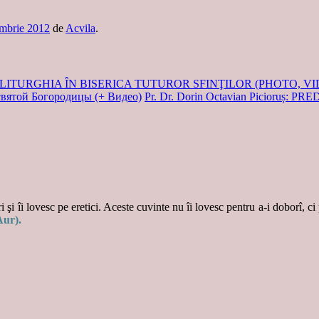
mbrie 2012
de
Acvila
.
ITURGHIA ÎN BISERICA TUTUROR SFINŢILOR (PHOTO, VIDEO,
святой Богородицы (+ Видео)
Pr. Dr. Dorin Octavian Picioruș
 şi îi lovesc pe eretici. Aceste cuvinte nu îi lovesc pentru a-i doborî, ci
Aur).