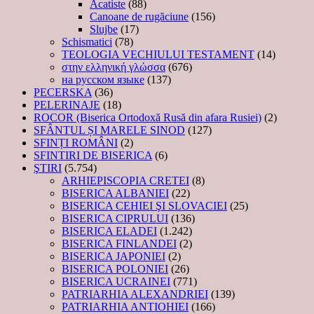
Acatiste
(88)
Canoane de rugăciune
(156)
Slujbe
(17)
Schismatici
(78)
TEOLOGIA VECHIULUI TESTAMENT
(14)
στην ελληνική γλώσσα
(676)
на русском языке
(137)
PECERSKA
(36)
PELERINAJE
(18)
ROCOR (Biserica Ortodoxă Rusă din afara Rusiei)
(2)
SFÂNTUL ȘI MARELE SINOD
(127)
SFINȚI ROMÂNI
(2)
SFINTIRI DE BISERICA
(6)
ŞTIRI
(5.754)
ARHIEPISCOPIA CRETEI
(8)
BISERICA ALBANIEI
(22)
BISERICA CEHIEI ŞI SLOVACIEI
(25)
BISERICA CIPRULUI
(136)
BISERICA ELADEI
(1.242)
BISERICA FINLANDEI
(2)
BISERICA JAPONIEI
(2)
BISERICA POLONIEI
(26)
BISERICA UCRAINEI
(771)
PATRIARHIA ALEXANDRIEI
(139)
PATRIARHIA ANTIOHIEI
(166)