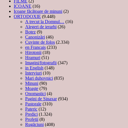
FILME
(2)
ICOANE
(16)
Icoane făcătoare de minuni
(2)
ORTODOXIE
(9.448)
A trecut la Domnul…
(16)
Alegeri de ierarhi
(26)
Botez
(9)
Canonizări
(46)
Cuvinte de folos
(2.334)
en Français
(233)
Hirotonii
(18)
Hramuri
(51)
Imagini/fotografii
(347)
in English
(148)
Interviuri
(10)
Mari duhovnici
(835)
Minuni
(90)
Moaşte
(79)
Onomastici
(4)
Pagini de Sinaxar
(934)
Pastorale
(310)
Pateric
(12)
Predici
(1.324)
Profetii
(8)
Rugăciuni
(408)