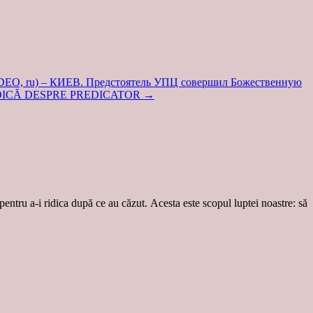
 ru) – КИЕВ. Предстоятель УПЦ совершил Божественную
: PREDICĂ DESPRE PREDICATOR
→
 pentru a-i ridica după ce au căzut. Acesta este scopul luptei noastre: să