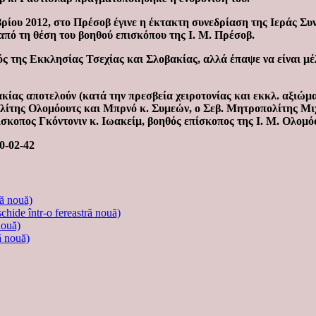
ρίου 2012, στο Πρέσοβ έγινε η έκτακτη συνεδρίαση της Ιεράς Συ
πό τη θέση του βοηθού επισκόπου της Ι. Μ. Πρέσοβ.
ς της Εκκλησίας Τσεχίας και Σλοβακίας, αλλά έπαψε να είναι μέλ
βακίας αποτελούν (κατά την πρεσβεία χειροτονίας και εκκλ. αξι
λίτης Ολομόουτς και Μπρνό κ. Συμεών, ο Σεβ. Μητροπολίτης Μι
σκοπος Γκόντονιν κ. Ιωακείμ, βοηθός επίσκοπος της Ι. Μ. Ολομό
0-02-42
ră nouă)
schide într-o fereastră nouă)
nouă)
ă nouă)