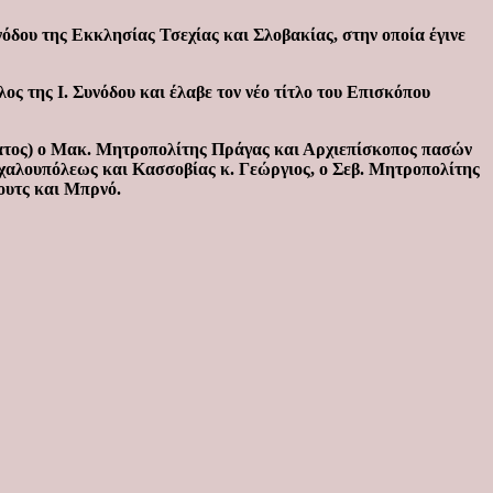
νόδου της Εκκλησίας Τσεχίας και Σλοβακίας, στην οποία έγινε
ος της Ι. Συνόδου και έλαβε τον νέο τίτλο του Επισκόπου
ώματος) ο Μακ. Μητροπολίτης Πράγας και Αρχιεπίσκοπος πασών
χαλουπόλεως και Κασσοβίας κ. Γεώργιος, ο Σεβ. Μητροπολίτης
ουτς και Μπρνό.