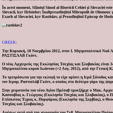
În acest moment, Sfântul Sinod al Bisericii Cehiei şi Slovaciei este
Slovacii, kyr Hristofor; Înaltpreasfinţitul Mitropolit de Olomouc 
Exarh al Slovaciei, kyr Rastislav, şi Preasfinţitul Episcop de Hod
GREEK:
Την Κυριακή, 18 Νοεμβρίου 2012, στον Ι. Μητροπολιτικό Ναό Α
ΡΑΣΤΙΣΛΑΒ Γκόντ.
Ο νέος Αρχιερεύς της Εκκλησίας Τσεχίας και Σλοβακίας είναι 
Μητροπολίτου κυρού Ιωάννου (+2 Αυγ. 2012), από την Γενική 
Το τριπρόσωπο για την εκλογή το είχε ορίσει η Ιερά Σύνοδος κ
τον Ιερομ. Ραστισλάβ Γκόντ, ο οποίος στο δεύτερο γύρο της ψη
Στην χειροτονία του νέου Αγίου Πρέσοβ προεξήρχε ο Μακ. Αρχι
Κασσοβίας κ. Γεώργιος (Εκκλησία Τσεχίας και Σλοβακίας), ο 
Επίσκοπος Έγρας κ. Πορφύριος (Εκκλησία της Σερβίας), ο Θεοφ
Τσεχίας και Σλοβακίας).
Αμέσως μετά από την χειροτονία του Σεβ. Μητροπολίτου Πρέσο