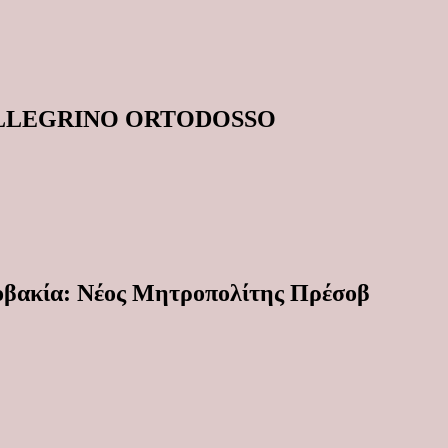
ELLEGRINO ORTODOSSO
κία: Νέος Μητροπολίτης Πρέσοβ