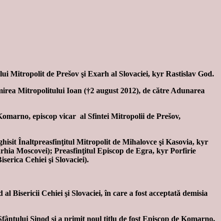
i Mitropolit de Prešov şi Exarh al Slovaciei, kyr Rastislav God.
ormirea Mitropolitului Ioan (†2 august 2012), de către Adunarea
e Komarno, episcop vicar al Sfintei Mitropolii de Prešov,
ghisit Înaltpreasfinţitul Mitropolit de Mihalovce şi Kasovia, kyr
arhia Moscovei); Preasfinţitul Episcop de Egra, kyr Porfirie
serica Cehiei şi Slovaciei).
l Bisericii Cehiei şi Slovaciei, în care a fost acceptată demisia
 Sfântului Sinod şi a primit noul titlu de fost Episcop de Komarno.