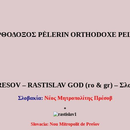
ΟΡΘΟΔΟΞΟΣ PÈLERIN ORTHODOXE P
V – RASTISLAV GOD (ro & gr) – Σλοβα
Σλοβακία:
Νέος Μητροπολίτης Πρέσοβ
*
Slovacia: Nou Mitropolit de Prešov