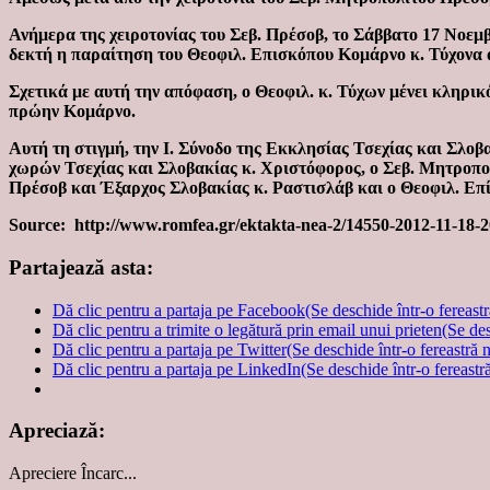
Ανήμερα της χειροτονίας του Σεβ. Πρέσοβ, το Σάββατο 17 Νοεμβ
δεκτή η παραίτηση του Θεοφιλ. Επισκόπου Κομάρνο κ. Τύχονα α
Σχετικά με αυτή την απόφαση, ο Θεοφιλ. κ. Τύχων μένει κληρικό
πρώην Κομάρνο.
Αυτή τη στιγμή, την Ι. Σύνοδο της Εκκλησίας Τσεχίας και Σλο
χωρών Τσεχίας και Σλοβακίας κ. Χριστόφορος, ο Σεβ. Μητροπο
Πρέσοβ και Έξαρχος Σλοβακίας κ. Ραστισλάβ και ο Θεοφιλ. Επί
Source: http://www.romfea.gr/ektakta-nea-2/14550-2012-11-18-2
Partajează asta:
Dă clic pentru a partaja pe Facebook(Se deschide într-o fereast
Dă clic pentru a trimite o legătură prin email unui prieten(Se de
Dă clic pentru a partaja pe Twitter(Se deschide într-o fereastră 
Dă clic pentru a partaja pe LinkedIn(Se deschide într-o fereastr
Apreciază:
Apreciere
Încarc...