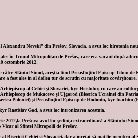
Alexandru Nevski” din Prešov, Slovacia, a avut loc hirotonia noulu
fost ales în Tronul Mitropolitan de Prešov, care era vacant după ad
e20 octombrie 2012.
 de către Sfântul Sinod, aceştia fiind Preasfinţitul Episcop Tihon d
 fost ales în al doilea tur de scrutin cu majoritate covârşitoare.
rhiepiscop al Cehiei şi Slovaciei, kyr Hristofor, cu care au colitur
r, Arhiepiscop de Mukacevo şi Ujgorod (Biserica Ucrainei din Patri
iserica Poloniei) şi Preasfinţitul Episcop de Hodonín, kyr Ioachim (Bi
kyr Rastislav God, a avut loc întronizarea acestuia.
e 2012,la Prešova avut loc şedinţa extraordinară a Sfântului Sinod a
Vicar al Sfintei Mitropolii de Prešov.
al Bisericii Cehiei şi Slovaciei, dar a încetat să mai fie membru al