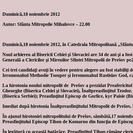
Duminică,18 noiembrie 2012
Autor: Sfânta Mitropolie Mihalovce – 22.00
Duminică,18 noiembrie 2012, în Catedrala Mitropolitană „Sfântul 
Noul arhiereu al Bisericii Cehiei şi Slovaciei are 34 de ani şi a 
Generală a Clericilor şi Mirenilor Sfintei Mitropolii de Prešov p
Cei trei candidaţi avuţi în vedere pentru alegere au fost stabiliţi
Ieromonahul Methodie Tsouper şi Ieromonahul Rastislav God, care a
La hirotonia noului mitropolit de Prešov a prezidat Preafericitul A
Gheorghe (Biserica Cehiei şi Slovaciei), Înaltpreasfinţitul Teodo
(Biserica Serbiei); Preasfinţitul Episcop de Gorlice, kyr Paisie (B
Imediat după hirotonia Înaltpreasfinţitului Mitropolit de Prešov, 
În ajunul hirotoniei mitropolitului de Prešov, sâmbătă,17 noiembri
Preasfinţitului Episcop Tihon de Komarno din funcţia de Episcop 
În legătură cu această hotărâre, Preasfinţitul Tihon rămâne cleric 