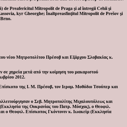
 de Preafericitul Mitropolit de Praga şi al întregii Cehii şi
Kassovia, kyr Gheorghe; Înaltpreasfinţitul Mitropolit de Prešov şi
i Brno.
 του νέου Μητροπολίτου Πρέσοβ και Εξάρχου Σλοβακίας κ.
ν σε χηρεία μετά από την κοίμηση του μακαριστού
ωβρίου 2012.
 Επίσκοπο της Ι. Μ. Πρέσοβ, τον Ιερομ. Μοθόδιο Τσούπερ και
 συλλειτούργησαν ο Σεβ. Μητροπολίτης Μιχαλουπόλεως και
(Εκκλησία της Ουκρανίας του Πατρ. Μόσχας), ο Θεοφιλ.
αι ο Θεοφιλ. Επίσκοπος Γκόντονιν κ. Ιωακείμ (Εκκλησία