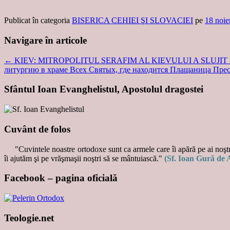
Publicat în categoria
BISERICA CEHIEI ŞI SLOVACIEI
pe
18 noie
Navigare în articole
←
KIEV: MITROPOLITUL SERAFIM AL KIEVULUI A SLUJIT L
литургию в храме Всех Святых, где находится Плащаница Пре
Sfântul Ioan Evanghelistul, Apostolul dragostei
Cuvânt de folos
"Cuvintele noastre ortodoxe sunt ca armele care îi apără pe ai noştri
îi ajutăm şi pe vrăşmaşii noştri să se mântuiască."
(Sf. Ioan Gură de 
Facebook – pagina oficială
Teologie.net