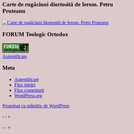
Carte de rugăciuni diortosită de Ierom. Petru
Pruteanu
FORUM Teologic Ortodox
Autentificare
Meta
Autentificare
Flux intrări
Flux comentarii
WordPress.org
Propulsat cu mândrie de WordPress
‹
›
×
‹
›
×