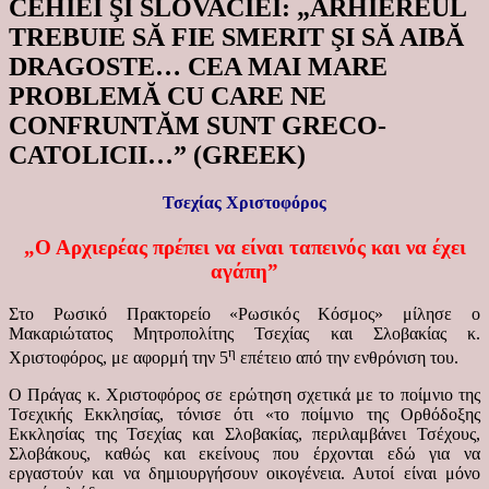
CEHIEI ŞI SLOVACIEI: „ARHIEREUL
TREBUIE SĂ FIE SMERIT ŞI SĂ AIBĂ
DRAGOSTE… CEA MAI MARE
PROBLEMĂ CU CARE NE
CONFRUNTĂM SUNT GRECO-
CATOLICII…” (GREEK)
Τσεχίας Χριστοφόρος
„Ο Αρχιερέας πρέπει να είναι ταπεινός και να έχει
αγάπη”
Στο Ρωσικό Πρακτορείο «Ρωσικός Κόσμος» μίλησε ο
Μακαριώτατος Μητροπολίτης Τσεχίας και Σλοβακίας κ.
η
Χριστοφόρος, με αφορμή την 5
επέτειο από την ενθρόνιση του.
Ο Πράγας κ. Χριστοφόρος σε ερώτηση σχετικά με το ποίμνιο της
Τσεχικής Εκκλησίας, τόνισε ότι «το ποίμνιο της Ορθόδοξης
Εκκλησίας της Τσεχίας και Σλοβακίας, περιλαμβάνει Τσέχους,
Σλοβάκους, καθώς και εκείνους που έρχονται εδώ για να
εργαστούν και να δημιουργήσουν οικογένεια. Αυτοί είναι μόνο