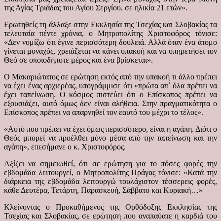
της Αγίας Τριάδας του Αγίου Σεργίου, σε ηλικία 21 ετών».
Ερωτηθείς τη άλλαξε στην Εκκλησία της Τσεχίας και Σλοβακίας τα
τελευταία πέντε χρόνια, ο Μητροπολίτης Χριστοφόρος τόνισε:
«Δεν νομίζω ότι έγινε περισσότερη δουλειά. Αλλά όταν ένα άτομο
γίνεται μοναχός, χρειάζεται να κάνει υπακοή και να υπηρετήσει τον
Θεό σε οποιοδήποτε μέρος και ένα βρίσκεται».
Ο Μακαριώτατος σε ερώτηση εκτός από την υπακοή τι άλλο πρέπει
να έχει ένας αρχιερέας, υπογράμμισε ότι «πρώτα απ΄ όλα πρέπει να
έχει ταπείνωση. Ο κόσμος πιστεύει ότι ο Επίσκοπος πρέπει να
εξουσιάζει, αυτό όμως δεν είναι αλήθεια. Στην πραγματικότητα ο
Επίσκοπος πρέπει να απαρνηθεί τον εαυτό του μέχρι το τέλος».
«Αυτό που πρέπει να έχει όμως περισσότερο, είναι η αγάπη. Διότι ο
Θεός μπορεί να προέλθει μόνο μέσα από την ταπείνωση και την
αγάπη», επεσήμανε ο κ. Χριστοφόρος.
Αξίζει να σημειωθεί, ότι σε ερώτηση για το πόσες φορές την
εβδομάδα λειτουργεί, ο Μητροπολίτης Πράγας τόνισε: «Κατά την
διάρκεια της εβδομάδα λειτουργώ τουλάχιστον τέσσερεις φορές,
κάθε Δευτέρα, Τετάρτη, Παρασκευή, Σάββατο και Κυριακή…»
Κλείνοντας ο Προκαθήμενος της Ορθόδοξης Εκκλησίας της
Τσεχίας και Σλοβακίας, σε ερώτηση που αναπαύατε η καρδιά του