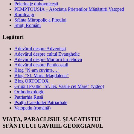
Pelerinaje duhovnicești
PEMPTOUSIA – Asociația Prietenilor Mănăstirii Vatoped
Romfea.gr
Sfânta Mitropolie a Pireului
Sfinţi Români
Legături
Adevărul despre Adventişti
Adevărul despre cultul Evanghelic
Adevărul despre Martorii lui Iehova
Adevărul despre Penticostali
Blog "N-am cuvinte…"
Blog "Sf. Maria Magdalena"
Blog ORTODOX
Grupul Psaltic "Sf. Ier. Vasile cel Mare" (video)
Orthodoxologie
Patriarhia Rusă
Psalţii Catedralei Patriarhale
Vatopedu (română)
VIAŢA, PARACLISUL ŞI ACATISTUL
SFÂNTULUI GAVRIIL GEORGIANUL