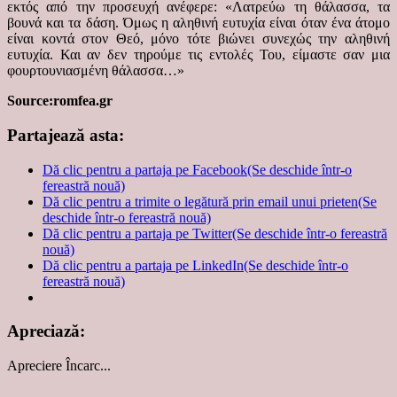
εκτός από την προσευχή ανέφερε: «Λατρεύω τη θάλασσα, τα
βουνά και τα δάση. Όμως η αληθινή ευτυχία είναι όταν ένα άτομο
είναι κοντά στον Θεό, μόνο τότε βιώνει συνεχώς την αληθινή
ευτυχία. Και αν δεν τηρούμε τις εντολές Του, είμαστε σαν μια
φουρτουνιασμένη θάλασσα…»
Source:romfea.gr
Partajează asta:
Dă clic pentru a partaja pe Facebook(Se deschide într-o
fereastră nouă)
Dă clic pentru a trimite o legătură prin email unui prieten(Se
deschide într-o fereastră nouă)
Dă clic pentru a partaja pe Twitter(Se deschide într-o fereastră
nouă)
Dă clic pentru a partaja pe LinkedIn(Se deschide într-o
fereastră nouă)
Apreciază:
Apreciere
Încarc...