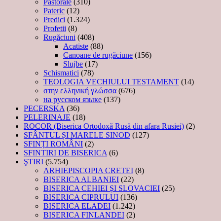
Pastorale
(310)
Pateric
(12)
Predici
(1.324)
Profetii
(8)
Rugăciuni
(408)
Acatiste
(88)
Canoane de rugăciune
(156)
Slujbe
(17)
Schismatici
(78)
TEOLOGIA VECHIULUI TESTAMENT
(14)
στην ελληνική γλώσσα
(676)
на русском языке
(137)
PECERSKA
(36)
PELERINAJE
(18)
ROCOR (Biserica Ortodoxă Rusă din afara Rusiei)
(2)
SFÂNTUL ȘI MARELE SINOD
(127)
SFINȚI ROMÂNI
(2)
SFINTIRI DE BISERICA
(6)
ŞTIRI
(5.754)
ARHIEPISCOPIA CRETEI
(8)
BISERICA ALBANIEI
(22)
BISERICA CEHIEI ŞI SLOVACIEI
(25)
BISERICA CIPRULUI
(136)
BISERICA ELADEI
(1.242)
BISERICA FINLANDEI
(2)