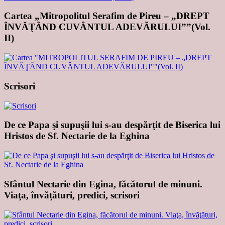
Cartea „Mitropolitul Serafim de Pireu – „DREPT
ÎNVĂŢÂND CUVÂNTUL ADEVĂRULUI””(Vol.
II)
Scrisori
De ce Papa şi supuşii lui s-au despărţit de Biserica lui
Hristos de Sf. Nectarie de la Eghina
Sfântul Nectarie din Egina, făcătorul de minuni.
Viaţa, învăţături, predici, scrisori