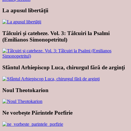
La apusul libertăţii
Tâlcuiri şi cateheze. Vol. 3: Tâlcuiri la Psalmi
(Emilianos Simonopetritul)
Sfântul Arhiepiscop Luca, chirurgul fără de arginţi
Noul Theotokarion
Ne vorbește Părintele Porfirie