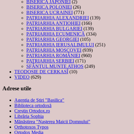
BISERICA JAPONIEI
(2)
BISERICA POLONIEI
(26)
BISERICA UCRAINEI
(771)
PATRIARHIA ALEXANDRIEI
(139)
PATRIARHIA ANTIOHIEI
(166)
PATRIARHIA BULGARIEI
(139)
PATRIARHIA ECUMENICĂ
(334)
PATRIARHIA GEORGIEI
(105)
PATRIARHIA IERUSALIMULUI
(251)
PATRIARHIA MOSCOVEI
(939)
PATRIARHIA ROMÂNIEI
(960)
PATRIARHIA SERBIEI
(171)
SFÂNTUL MUNTE ATHOS
(249)
TEODOSIE DE CERKASÎ
(10)
VIDEO
(629)
Adrese utile
Agenţia de Ştiri "Basilica"
Biblioteca ortodoxă
Creştin Ortodox.ro
Librăria Sophia
Mănăstirea "Naşterea Maicii Domnului"
Orthotoxos Typos
Ortodox Media