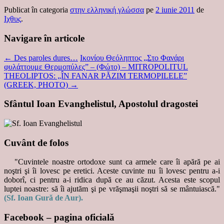
Publicat în categoria
στην ελληνική γλώσσα
pe
2 iunie 2011
de
Ιχθυς
.
Navigare în articole
←
Des paroles dures…
Ικονίου Θεόληπτος „Στο Φανάρι
φυλάττουμε Θερμοπύλες” – (Φώτο) – MITROPOLITUL
THEOLIPTOS: „ÎN FANAR PĂZIM TERMOPILELE”
(GREEK, PHOTO)
→
Sfântul Ioan Evanghelistul, Apostolul dragostei
Cuvânt de folos
"Cuvintele noastre ortodoxe sunt ca armele care îi apără pe ai
noştri şi îi lovesc pe eretici. Aceste cuvinte nu îi lovesc pentru a-i
doborî, ci pentru a-i ridica după ce au căzut. Acesta este scopul
luptei noastre: să îi ajutăm şi pe vrăşmaşii noştri să se mântuiască."
(Sf. Ioan Gură de Aur).
Facebook – pagina oficială