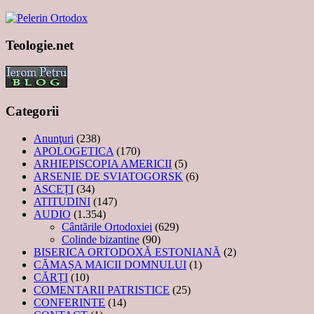
Teologie.net
Categorii
Anunţuri
(238)
APOLOGETICA
(170)
ARHIEPISCOPIA AMERICII
(5)
ARSENIE DE SVIATOGORSK
(6)
ASCEȚI
(34)
ATITUDINI
(147)
AUDIO
(1.354)
Cântările Ortodoxiei
(629)
Colinde bizantine
(90)
BISERICA ORTODOXĂ ESTONIANĂ
(2)
CĂMAȘA MAICII DOMNULUI
(1)
CĂRȚI
(10)
COMENTARII PATRISTICE
(25)
CONFERINTE
(14)