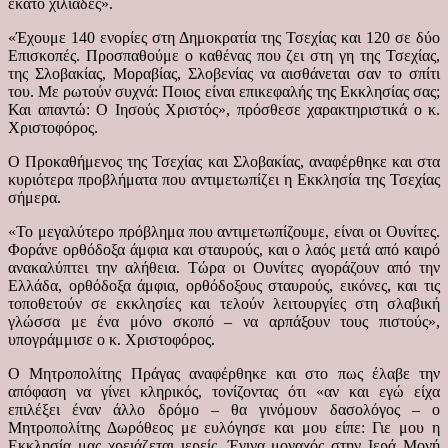
εκατό χιλιάδες».
«Έχουμε 140 ενορίες στη Δημοκρατία της Τσεχίας και 120 σε δύο
Επισκοπές. Προσπαθούμε ο καθένας που ζει στη γη της Τσεχίας,
της Σλοβακίας, Μοραβίας, Σλοβενίας να αισθάνεται σαν το σπίτι
του. Με ρωτούν συχνά: Ποιος είναι επικεφαλής της Εκκλησίας σας;
Και απαντώ: Ο Ιησούς Χριστός», πρόσθεσε χαρακτηριστικά ο κ.
Χριστοφόρος.
Ο Προκαθήμενος της Τσεχίας και Σλοβακίας, αναφέρθηκε και στα
κυριότερα προβλήματα που αντιμετωπίζει η Εκκλησία της Τσεχίας
σήμερα.
«Το μεγαλύτερο πρόβλημα που αντιμετωπίζουμε, είναι οι Ουνίτες.
Φοράνε ορθόδοξα άμφια και σταυρούς, και ο λαός μετά από καιρό
ανακαλύπτει την αλήθεια. Τώρα οι Ουνίτες αγοράζουν από την
Ελλάδα, ορθόδοξα άμφια, ορθόδοξους σταυρούς, εικόνες, και τις
τοποθετούν σε εκκλησίες και τελούν λειτουργίες στη σλαβική
γλώσσα με ένα μόνο σκοπό – να αρπάξουν τους πιστούς»,
υπογράμμισε ο κ. Χριστοφόρος.
Ο Μητροπολίτης Πράγας αναφέρθηκε και στο πως έλαβε την
απόφαση να γίνει κληρικός, τονίζοντας ότι «αν και εγώ είχα
επιλέξει έναν άλλο δρόμο – θα γινόμουν δασολόγος – ο
Μητροπολίτης Δωρόθεος με ευλόγησε και μου είπε: Γιε μου η
Εκκλησία μας χρειάζεται ιερείς. Έγινα μοναχός στην Ιερά Μονή