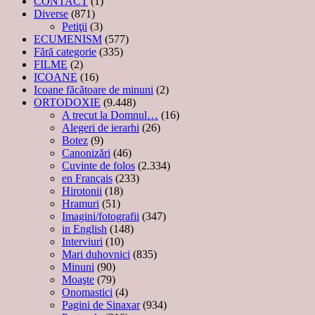
CONTACT
(1)
Diverse
(871)
Petiţii
(3)
ECUMENISM
(577)
Fără categorie
(335)
FILME
(2)
ICOANE
(16)
Icoane făcătoare de minuni
(2)
ORTODOXIE
(9.448)
A trecut la Domnul…
(16)
Alegeri de ierarhi
(26)
Botez
(9)
Canonizări
(46)
Cuvinte de folos
(2.334)
en Français
(233)
Hirotonii
(18)
Hramuri
(51)
Imagini/fotografii
(347)
in English
(148)
Interviuri
(10)
Mari duhovnici
(835)
Minuni
(90)
Moaşte
(79)
Onomastici
(4)
Pagini de Sinaxar
(934)