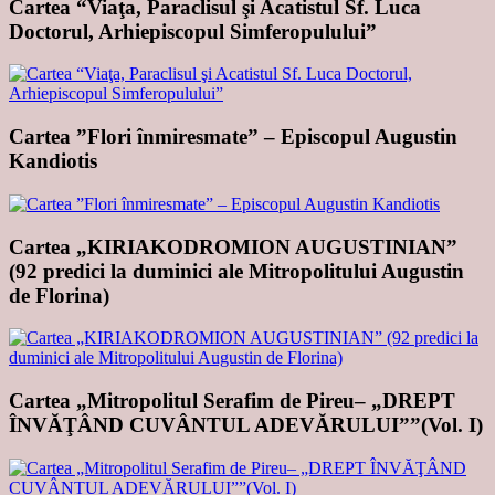
Cartea “Viaţa, Paraclisul şi Acatistul Sf. Luca
Doctorul, Arhiepiscopul Simferopulului”
Cartea ”Flori înmiresmate” – Episcopul Augustin
Kandiotis
Cartea „KIRIAKODROMION AUGUSTINIAN”
(92 predici la duminici ale Mitropolitului Augustin
de Florina)
Cartea „Mitropolitul Serafim de Pireu– „DREPT
ÎNVĂŢÂND CUVÂNTUL ADEVĂRULUI””(Vol. I)