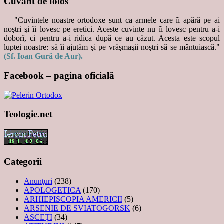
Cuvânt de folos
"Cuvintele noastre ortodoxe sunt ca armele care îi apără pe ai
noştri şi îi lovesc pe eretici. Aceste cuvinte nu îi lovesc pentru a-i
doborî, ci pentru a-i ridica după ce au căzut. Acesta este scopul
luptei noastre: să îi ajutăm şi pe vrăşmaşii noştri să se mântuiască."
(Sf. Ioan Gură de Aur).
Facebook – pagina oficială
Teologie.net
Categorii
Anunţuri
(238)
APOLOGETICA
(170)
ARHIEPISCOPIA AMERICII
(5)
ARSENIE DE SVIATOGORSK
(6)
ASCEȚI
(34)