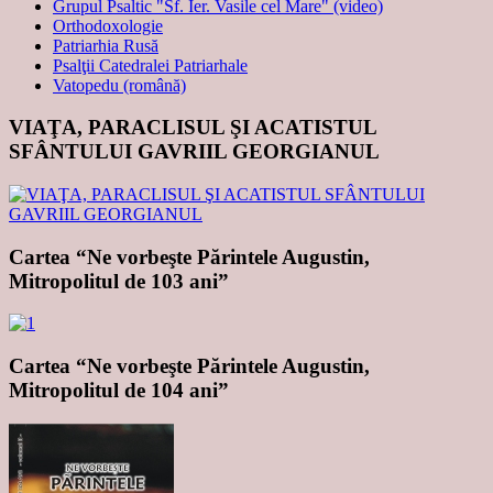
Grupul Psaltic "Sf. Ier. Vasile cel Mare" (video)
Orthodoxologie
Patriarhia Rusă
Psalţii Catedralei Patriarhale
Vatopedu (română)
VIAŢA, PARACLISUL ŞI ACATISTUL
SFÂNTULUI GAVRIIL GEORGIANUL
Cartea “Ne vorbeşte Părintele Augustin,
Mitropolitul de 103 ani”
Cartea “Ne vorbeşte Părintele Augustin,
Mitropolitul de 104 ani”