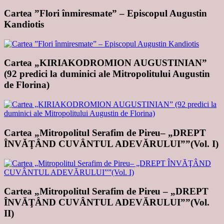
Cartea ”Flori înmiresmate” – Episcopul Augustin
Kandiotis
Cartea „KIRIAKODROMION AUGUSTINIAN”
(92 predici la duminici ale Mitropolitului Augustin
de Florina)
Cartea „Mitropolitul Serafim de Pireu– „DREPT
ÎNVĂŢÂND CUVÂNTUL ADEVĂRULUI””(Vol. I)
Cartea „Mitropolitul Serafim de Pireu – „DREPT
ÎNVĂŢÂND CUVÂNTUL ADEVĂRULUI””(Vol.
II)