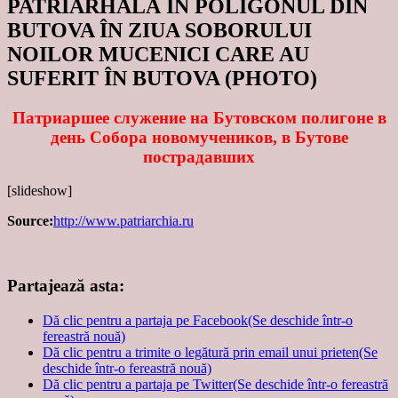
PATRIARHALĂ ÎN POLIGONUL DIN
BUTOVA ÎN ZIUA SOBORULUI
NOILOR MUCENICI CARE AU
SUFERIT ÎN BUTOVA (PHOTO)
Патриаршее служение на Бутовском полигоне в
день Собора новомучеников, в Бутове
пострадавших
[slideshow]
Source:
http://www.patriarchia.ru
Partajează asta:
Dă clic pentru a partaja pe Facebook(Se deschide într-o
fereastră nouă)
Dă clic pentru a trimite o legătură prin email unui prieten(Se
deschide într-o fereastră nouă)
Dă clic pentru a partaja pe Twitter(Se deschide într-o fereastră