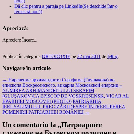
nouă)
Dă clic pentru a partaja pe LinkedIn(Se deschide într-o
fereastră nouă)
Apreciază:
Apreciere
Încarc...
Publicat în categoria
ORTODOXIE
pe
22 mai 2011
de
Ιχθυς
.
Navigare în articole
←
Наречение архимандрита Серафима (Глушакова) во
епископа Воскресенского, викария Московской епархии –
NUMIREA ARHIMANDRITULUI SERAFIM
(GLUŞAKOV)CA EPISCOP DE VOSKRESENSK, VICAR AL
EPARHIEI MOSCOVEI (PHOTO)
PATRIARHIA
IERUSALIMULUI: PRECIZĂRI DESPRE ÎNTRERUPEREA
POMENIRII PATRIARHIEI ROMÂNIEI
→
Un comentariu la „
Патриаршее
служение на Бутовском полигоне в