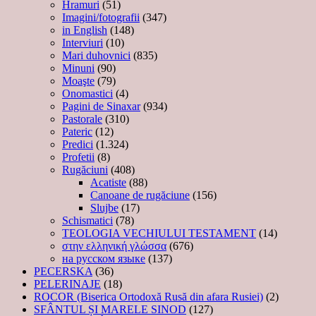
Hramuri
(51)
Imagini/fotografii
(347)
in English
(148)
Interviuri
(10)
Mari duhovnici
(835)
Minuni
(90)
Moaşte
(79)
Onomastici
(4)
Pagini de Sinaxar
(934)
Pastorale
(310)
Pateric
(12)
Predici
(1.324)
Profetii
(8)
Rugăciuni
(408)
Acatiste
(88)
Canoane de rugăciune
(156)
Slujbe
(17)
Schismatici
(78)
TEOLOGIA VECHIULUI TESTAMENT
(14)
στην ελληνική γλώσσα
(676)
на русском языке
(137)
PECERSKA
(36)
PELERINAJE
(18)
ROCOR (Biserica Ortodoxă Rusă din afara Rusiei)
(2)
SFÂNTUL ȘI MARELE SINOD
(127)