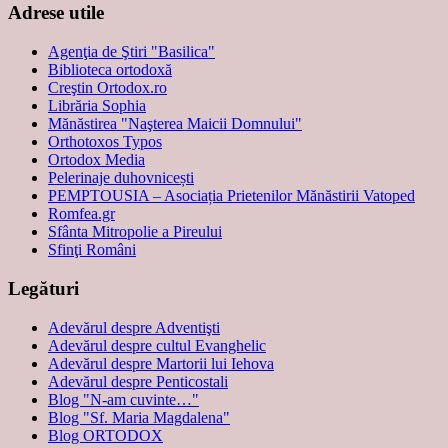
Adrese utile
Agenţia de Ştiri "Basilica"
Biblioteca ortodoxă
Creştin Ortodox.ro
Librăria Sophia
Mănăstirea "Naşterea Maicii Domnului"
Orthotoxos Typos
Ortodox Media
Pelerinaje duhovnicești
PEMPTOUSIA – Asociația Prietenilor Mănăstirii Vatoped
Romfea.gr
Sfânta Mitropolie a Pireului
Sfinţi Români
Legături
Adevărul despre Adventişti
Adevărul despre cultul Evanghelic
Adevărul despre Martorii lui Iehova
Adevărul despre Penticostali
Blog "N-am cuvinte…"
Blog "Sf. Maria Magdalena"
Blog ORTODOX