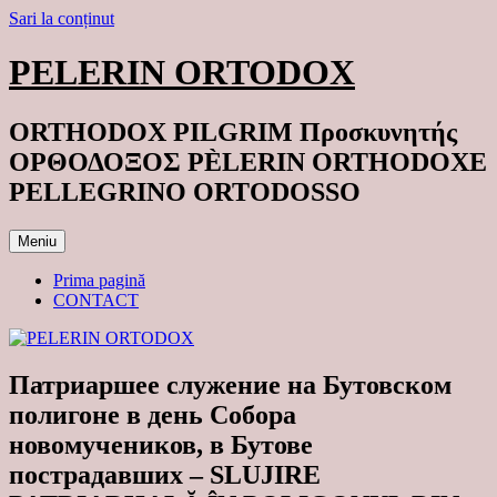
Sari la conținut
PELERIN ORTODOX
ORTHODOX PILGRIM Προσκυνητής
ΟΡΘΟΔΟΞΟΣ PÈLERIN ORTHODOXE
PELLEGRINO ORTODOSSO
Meniu
Prima pagină
CONTACT
Патриаршее служение на Бутовском
полигоне в день Собора
новомучеников, в Бутове
пострадавших – SLUJIRE