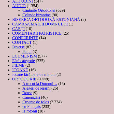
ATITUDINI
(147)
AUDIO
(1.354)
Cântările Ortodoxiei
(629)
Colinde bizantine
(90)
BISERICA ORTODOXĂ ESTONIANĂ
(2)
CĂMAȘA MAICII DOMNULUI
(1)
CĂRȚI
(10)
COMENTARII PATRISTICE
(25)
CONFERINTE
(14)
CONTACT
(1)
Diverse
(871)
Petiţii
(3)
ECUMENISM
(577)
Fără categorie
(335)
FILME
(2)
ICOANE
(16)
Icoane făcătoare de minuni
(2)
ORTODOXIE
(9.448)
A trecut la Domnul…
(16)
Alegeri de ierarhi
(26)
Botez
(9)
Canonizări
(46)
Cuvinte de folos
(2.334)
en Français
(233)
Hirotonii
(18)