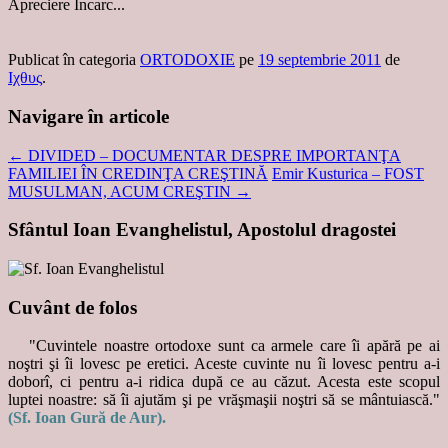
Apreciere
Încarc...
Publicat în categoria
ORTODOXIE
pe
19 septembrie 2011
de
Ιχθυς
.
Navigare în articole
←
DIVIDED – DOCUMENTAR DESPRE IMPORTANŢA
FAMILIEI ÎN CREDINŢA CREŞTINĂ
Emir Kusturica – FOST
MUSULMAN, ACUM CREŞTIN
→
Sfântul Ioan Evanghelistul, Apostolul dragostei
Cuvânt de folos
"Cuvintele noastre ortodoxe sunt ca armele care îi apără pe ai
noştri şi îi lovesc pe eretici. Aceste cuvinte nu îi lovesc pentru a-i
doborî, ci pentru a-i ridica după ce au căzut. Acesta este scopul
luptei noastre: să îi ajutăm şi pe vrăşmaşii noştri să se mântuiască."
(Sf. Ioan Gură de Aur).