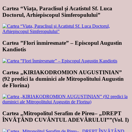
Cartea “Viaţa, Paraclisul şi Acatistul Sf. Luca
Doctorul, Arhiepiscopul Simferopulului”
Cartea ”Flori înmiresmate” – Episcopul Augustin
Kandiotis
Cartea „KIRIAKODROMION AUGUSTINIAN”
(92 predici la duminici ale Mitropolitului Augustin
de Florina)
Cartea „Mitropolitul Serafim de Pireu– „DREPT
ÎNVĂŢÂND CUVÂNTUL ADEVĂRULUI””(Vol. I)