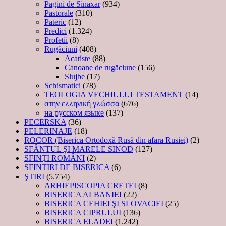
Pagini de Sinaxar
(934)
Pastorale
(310)
Pateric
(12)
Predici
(1.324)
Profetii
(8)
Rugăciuni
(408)
Acatiste
(88)
Canoane de rugăciune
(156)
Slujbe
(17)
Schismatici
(78)
TEOLOGIA VECHIULUI TESTAMENT
(14)
στην ελληνική γλώσσα
(676)
на русском языке
(137)
PECERSKA
(36)
PELERINAJE
(18)
ROCOR (Biserica Ortodoxă Rusă din afara Rusiei)
(2)
SFÂNTUL ȘI MARELE SINOD
(127)
SFINȚI ROMÂNI
(2)
SFINTIRI DE BISERICA
(6)
ŞTIRI
(5.754)
ARHIEPISCOPIA CRETEI
(8)
BISERICA ALBANIEI
(22)
BISERICA CEHIEI ŞI SLOVACIEI
(25)
BISERICA CIPRULUI
(136)
BISERICA ELADEI
(1.242)