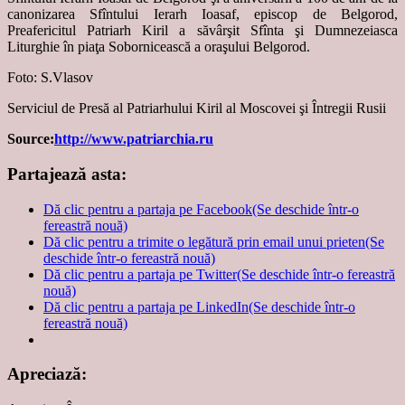
canonizarea Sfîntului Ierarh Ioasaf, episcop de Belgorod,
Preafericitul Patriarh Kiril a săvârşit Sfînta şi Dumnezeiasca
Liturghie în piaţa Sobornicească a oraşului Belgorod.
Foto: S.Vlasov
Serviciul de Presă al Patriarhului Kiril al Moscovei şi Întregii Rusii
Source:
http://www.patriarchia.ru
Partajează asta:
Dă clic pentru a partaja pe Facebook(Se deschide într-o
fereastră nouă)
Dă clic pentru a trimite o legătură prin email unui prieten(Se
deschide într-o fereastră nouă)
Dă clic pentru a partaja pe Twitter(Se deschide într-o fereastră
nouă)
Dă clic pentru a partaja pe LinkedIn(Se deschide într-o
fereastră nouă)
Apreciază: