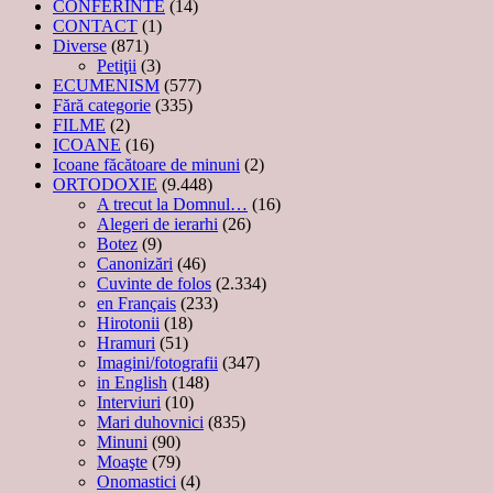
CONFERINTE
(14)
CONTACT
(1)
Diverse
(871)
Petiţii
(3)
ECUMENISM
(577)
Fără categorie
(335)
FILME
(2)
ICOANE
(16)
Icoane făcătoare de minuni
(2)
ORTODOXIE
(9.448)
A trecut la Domnul…
(16)
Alegeri de ierarhi
(26)
Botez
(9)
Canonizări
(46)
Cuvinte de folos
(2.334)
en Français
(233)
Hirotonii
(18)
Hramuri
(51)
Imagini/fotografii
(347)
in English
(148)
Interviuri
(10)
Mari duhovnici
(835)
Minuni
(90)
Moaşte
(79)
Onomastici
(4)