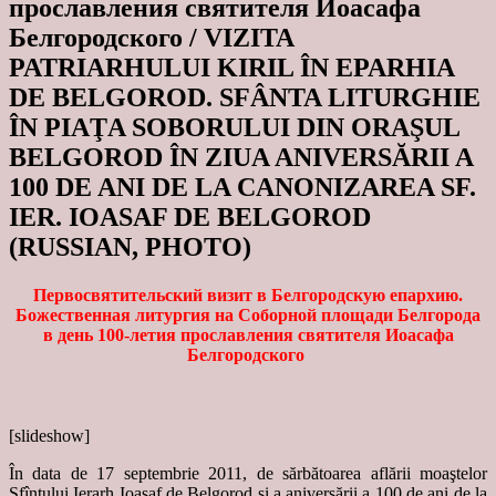
прославления святителя Иоасафа
Белгородского / VIZITA
PATRIARHULUI KIRIL ÎN EPARHIA
DE BELGOROD. SFÂNTA LITURGHIE
ÎN PIAŢA SOBORULUI DIN ORAŞUL
BELGOROD ÎN ZIUA ANIVERSĂRII A
100 DE ANI DE LA CANONIZAREA SF.
IER. IOASAF DE BELGOROD
(RUSSIAN, PHOTO)
Первосвятительский визит в Белгородскую епархию.
Божественная литургия на Соборной площади Белгорода
в день 100-летия прославления святителя Иоасафа
Белгородского
[slideshow]
În data de 17 septembrie 2011, de sărbătoarea aflării moaştelor
Sfîntului Ierarh Ioasaf de Belgorod şi a aniversării a 100 de ani de la