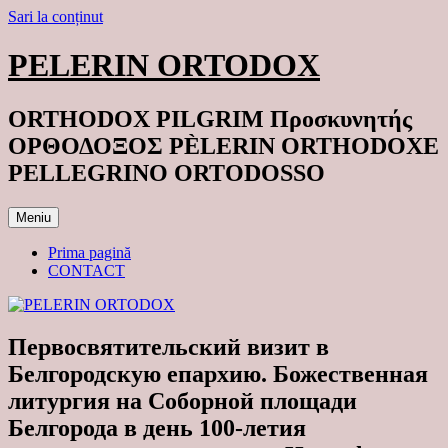
Sari la conținut
PELERIN ORTODOX
ORTHODOX PILGRIM Προσκυνητής
ΟΡΘΟΔΟΞΟΣ PÈLERIN ORTHODOXE
PELLEGRINO ORTODOSSO
Meniu
Prima pagină
CONTACT
Первосвятительский визит в
Белгородскую епархию. Божественная
литургия на Соборной площади
Белгорода в день 100-летия