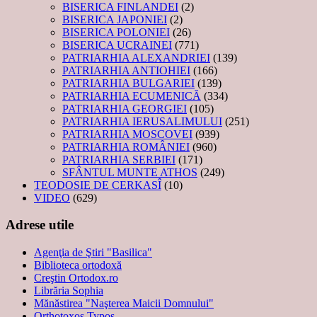
BISERICA FINLANDEI
(2)
BISERICA JAPONIEI
(2)
BISERICA POLONIEI
(26)
BISERICA UCRAINEI
(771)
PATRIARHIA ALEXANDRIEI
(139)
PATRIARHIA ANTIOHIEI
(166)
PATRIARHIA BULGARIEI
(139)
PATRIARHIA ECUMENICĂ
(334)
PATRIARHIA GEORGIEI
(105)
PATRIARHIA IERUSALIMULUI
(251)
PATRIARHIA MOSCOVEI
(939)
PATRIARHIA ROMÂNIEI
(960)
PATRIARHIA SERBIEI
(171)
SFÂNTUL MUNTE ATHOS
(249)
TEODOSIE DE CERKASÎ
(10)
VIDEO
(629)
Adrese utile
Agenţia de Ştiri "Basilica"
Biblioteca ortodoxă
Creştin Ortodox.ro
Librăria Sophia
Mănăstirea "Naşterea Maicii Domnului"
Orthotoxos Typos