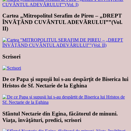
Cartea „Mitropolitul Serafim de Pireu – „DREPT
ÎNVĂŢÂND CUVÂNTUL ADEVĂRULUI””(Vol.
II)
Scrisori
De ce Papa şi supuşii lui s-au despărţit de Biserica lui
Hristos de Sf. Nectarie de la Eghina
Sfântul Nectarie din Egina, făcătorul de minuni.
Viaţa, învăţături, predici, scrisori