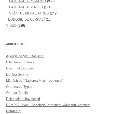
PATRIARHIA ROMÂNIEI
(960)
PATRIARHIA SERBIEI
(171)
SFÂNTUL MUNTE ATHOS
(249)
TEODOSIE DE CERKASÎ
(10)
VIDEO
(629)
ADRESE UTILE
Agenţia de Ştiri "Basilica"
Biblioteca ortodoxă
Creştin Ortodox.ro
Librăria Sophia
Mănăstirea "Naşterea Maicii Domnului"
Orthotoxos Typos
Ortodox Media
Pelerinaje duhovnicești
PEMPTOUSIA – Asociația Prietenilor Mănăstirii Vatoped
Romfea.gr