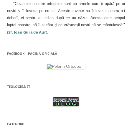
"Cuvintele noastre ortodoxe sunt ca armele care îi apără pe ai
noştri şi îi lovesc pe eretici. Aceste cuvinte nu îi lovesc pentru a-i
doborî, ci pentru a-i ridica după ce au căzut. Acesta este scopul
luptei noastre: să îi ajutăm şi pe vrăşmaşii noştri să se mântuiască."
(Sf. Ioan Gură de Aur).
FACEBOOK – PAGINA OFICIALĂ
TEOLOGIE.NET
CATEGORII