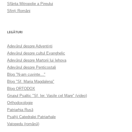
Sfânta Mitropolie a Pireului
Sfinţi Români
LEGĂTURI
Adevărul despre Adventişti
Adevărul despre cultul Evanghelic
Adevărul despre Martorii lui Iehova
Adevărul despre Penticostali
Blog "N-am cuvinte…"
Blog "Sf. Maria Magdalena"
Blog ORTODOX
Grupul Psaltic "Sf. Ier. Vasile cel Mare" (video)
Orthodoxologie
Patriarhia Rusă
Psalţii Catedralei Patriarhale
Vatopedu (română)