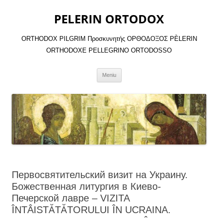
Sari
la
PELERIN ORTODOX
conținut
ORTHODOX PILGRIM Προσκυνητής ΟΡΘΟΔΟΞΟΣ PÈLERIN
ORTHODOXE PELLEGRINO ORTODOSSO
Meniu
Первосвятительский визит на Украину.
Божественная литургия в Киево-
Печерской лавре – VIZITA
ÎNTÂISTĂTĂTORULUI ÎN UCRAINA.