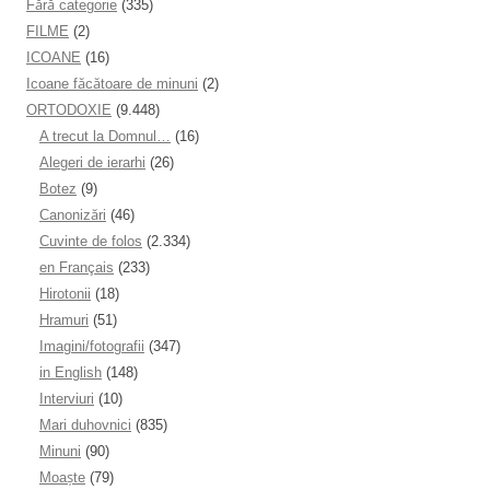
Fără categorie
(335)
FILME
(2)
ICOANE
(16)
Icoane făcătoare de minuni
(2)
ORTODOXIE
(9.448)
A trecut la Domnul…
(16)
Alegeri de ierarhi
(26)
Botez
(9)
Canonizări
(46)
Cuvinte de folos
(2.334)
en Français
(233)
Hirotonii
(18)
Hramuri
(51)
Imagini/fotografii
(347)
in English
(148)
Interviuri
(10)
Mari duhovnici
(835)
Minuni
(90)
Moaşte
(79)