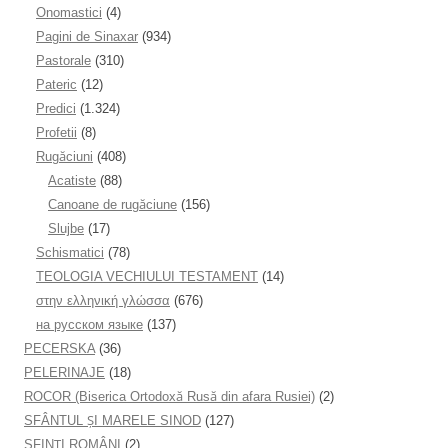
Onomastici
(4)
Pagini de Sinaxar
(934)
Pastorale
(310)
Pateric
(12)
Predici
(1.324)
Profetii
(8)
Rugăciuni
(408)
Acatiste
(88)
Canoane de rugăciune
(156)
Slujbe
(17)
Schismatici
(78)
TEOLOGIA VECHIULUI TESTAMENT
(14)
στην ελληνική γλώσσα
(676)
на русском языке
(137)
PECERSKA
(36)
PELERINAJE
(18)
ROCOR (Biserica Ortodoxă Rusă din afara Rusiei)
(2)
SFÂNTUL ȘI MARELE SINOD
(127)
SFINȚI ROMÂNI
(2)