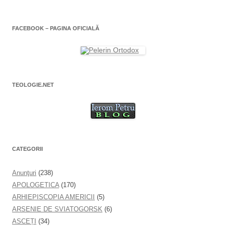
r
-
o
o
f
l
e
FACEBOOK – PAGINA OFICIALĂ
r
e
e
a
s
t
r
ă
n
o
TEOLOGIE.NET
u
ă
)
CATEGORII
Anunţuri
(238)
APOLOGETICA
(170)
ARHIEPISCOPIA AMERICII
(5)
ARSENIE DE SVIATOGORSK
(6)
ASCEȚI
(34)