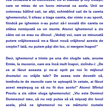
care se mirau de un lucru minunat ca acela. Unii se
osteneau bătînd caii, iar alţii, schimbînd caii de la careta
ighemonului, îi sileau a trage careta, dar nimic n-au sporit,
fiindcă pe ighemon n-au putut să-l scoată din careta ce
stătea nemişcată ca un munte. Atunci ighemonul a zis
către cei ce erau cu dînsul: „Vedeţi voi, oare ce minunată
putere vrăjitorească ne-a făcut nouă vrăjitorul acesta de
creştin? Iată, nu putem păşi din loc, ci mergem înapoi!”
Deci, ighemonul a trimis pe una din slugile sale, anume
Ermie, la mucenic, care era încă mult înapoi, zicîndu-i: „De
ce ai făcut aceasta şi ne-ai oprit pe noi în mijlocul
drumului cu vrăjile tale? De aceea este dovedit că,
temîndu-te de muncile care te aşteaptă în cetate, ai făcut
acest meşteşug ca să nu fii dus acolo!” Atunci Sfîntul
Proclu a zis către sluga ighemonului: „Viu este Domnul
Dumnezeul meu, că nu veţi putea să vă mişcaţi din locul
acela, pînă ce ighemonul nu va mărturisi numele