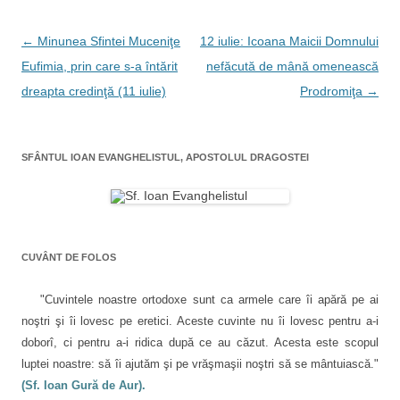
b
u
t
e
o
r
e
d
o
ă
r
I
k
p
(
n
N
←
Minunea Sfintei Muceniţe
12 iulie: Icoana Maicii Domnului
(
r
S
(
S
i
e
S
a
Eufimia, prin care s-a întărit
nefăcută de mână omenească
e
n
d
e
d
e
e
d
v
dreapta credinţă (11 iulie)
Prodromiţa
→
e
m
s
e
s
a
c
s
c
i
h
c
i
h
l
i
h
i
u
d
i
g
d
n
e
d
e
u
î
e
SFÂNTUL IOAN EVANGHELISTUL, APOSTOLUL DRAGOSTEI
a
î
i
n
î
n
p
t
n
t
r
r
t
r
r
i
-
r
-
e
o
-
e
o
t
f
o
f
e
e
f
î
e
n
r
e
r
(
e
r
CUVÂNT DE FOLOS
e
S
a
e
n
a
e
s
a
s
d
t
s
a
t
e
r
t
"Cuvintele noastre ortodoxe sunt ca armele care îi apără pe ai
r
s
ă
r
r
ă
c
n
ă
noştri şi îi lovesc pe eretici. Aceste cuvinte nu îi lovesc pentru a-i
n
h
o
n
o
i
u
o
t
doborî, ci pentru a-i ridica după ce au căzut. Acesta este scopul
u
d
ă
u
ă
e
)
ă
luptei noastre: să îi ajutăm şi pe vrăşmaşii noştri să se mântuiască."
i
)
î
)
n
(Sf. Ioan Gură de Aur).
c
t