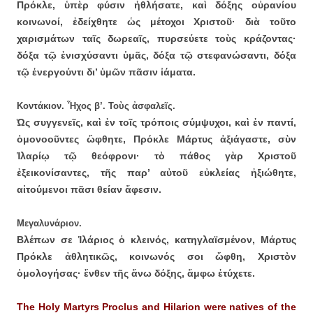
Πρόκλε, ὑπὲρ φύσιν ἠθλήσατε, καὶ δόξης οὐρανίου
κοινωνοί, ἐδείχθητε ὡς μέτοχοι Χριστοῦ· διὰ τοῦτο
χαρισμάτων ταῖς δωρεαῖς, πυρσεύετε τοὺς κράζοντας·
δόξα τῷ ἐνισχύσαντι ὑμᾶς, δόξα τῷ στεφανώσαντι, δόξα
τῷ ἐνεργούντι δι’ ὑμῶν πᾶσιν ἰάματα.
Κοντάκιον. Ἦχος β’. Τοὺς ἀσφαλεῖς.
Ὡς συγγενεῖς, καὶ ἐν τοῖς τρόποις σύμψυχοι, καὶ ἐν παντί,
ὁμονοοῦντες ὤφθητε, Πρόκλε Μάρτυς ἀξιάγαστε, σὺν
Ἱλαρίῳ τῷ θεόφρονι· τὸ πάθος γὰρ Χριστοῦ
ἐξεικονίσαντες, τῆς παρ’ αὐτοῦ εὐκλείας ἠξιώθητε,
αἰτούμενοι πᾶσι θείαν ἄφεσιν.
Μεγαλυνάριον.
Βλέπων σε Ἱλάριος ὁ κλεινός, κατηγλαϊσμένον, Μάρτυς
Πρόκλε ἀθλητικῶς, κοινωνός σοι ὤφθη, Χριστὸν
ὁμολογήσας· ἔνθεν τῆς ἄνω δόξης, ἄμφω ἐτύχετε.
The Holy Martyrs Proclus and Hilarion were natives of the