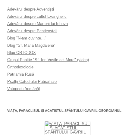
Adevărul despre Adventişti
Adevărul despre cultul Evanghelic
Adevărul despre Martorii lui Iehova
Adevărul despre Penticostali
Blog "N-am cuvinte…"
Blog "Sf. Maria Magdalena"
Blog ORTODOX
Grupul Psaltic "Sf. Ier. Vasile cel Mare" (video)
Orthodoxologie
Patriarhia Rusă
Psalţii Catedralei Patriarhale
Vatopedu (română)
VIAŢA, PARACLISUL ŞI ACATISTUL SFÂNTULUI GAVRIIL GEORGIANUL