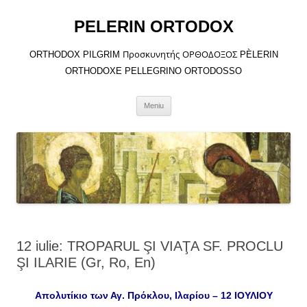
Sari
la
PELERIN ORTODOX
conținut
ORTHODOX PILGRIM Προσκυνητής ΟΡΘΟΔΟΞΟΣ PÈLERIN
ORTHODOXE PELLEGRINO ORTODOSSO
Meniu
12 iulie: TROPARUL ŞI VIAŢA SF. PROCLU
ŞI ILARIE (Gr, Ro, En)
Απολυτίκιο των Αγ. Πρόκλου, Ιλαρίου – 12 ΙΟΥΛΙΟΥ