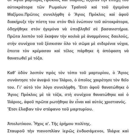
αὐτοκράτορα τῶν Ρωμαίων Τραϊνοῦ καὶ τοῦ ἡγεμόνα
Μαξίμου.
Πρῶτος συνελήφθη ὁ Ἅγιος Πρόκλος καὶ ἀφοῦ
διακήρυξε τὴν πίστη του στὸν Θεὸ ἐνώπιον τοῦ αὐτοκράτορα,
ὁδηγήθηκε στὸν ἡγεμόνα νὰ ὑποβληθεῖ σὲ βασανιστήρια.
Πρῶτα λοιπὸν τοῦ ἔκαψαν τὴν κοιλιὰ μὲ ἀναμμένους δαυλούς,
στὴν συνέχεια τοῦ ξέσκισαν ὅλο τὸ σῶμα μὲ σιδερένια νύχια,
ἔπειτα τὸν κρέμασαν καὶ τέλος πάρθηκε ἡ ἀπόφαση νὰ
θανατωθεῖ μὲ τόξα.
Καθ’ ὁδὸν λοιπὸν πρὸς τὸν τόπο τοῦ μαρτυρίου, ὁ Ἅγιος
συνάντησε τὸν ἀνεψιό του Ἱλάριο, ὁ ὁποῖος χαιρέτησε τὸν θεῖο
του. Γι’ αὐτὸ τὸν λόγο συνελήφθη. Ἔτσι ἀφοῦ θανατώθηκε ὁ
Ἅγιος Πρόκλος μὲ τὰ τόξα, στὴ συνέχεια θανατώθηκε καὶ ὁ
Ἱλάριος, ἀφοῦ πρῶτα ρωτήθηκε ἂν εἶναι καὶ αὐτὸς χριστιανός.
Ἔτσι ἔλαβαν τὸν στέφανο τοῦ μαρτυρίου.
Ἀπολυτίκιον. Ἦχος α’. Τῆς ἐρήμου πολίτης.
Σταυροῦ τὴν πανοπλίαν ἱερῶς ἐνδυσάμενοι, Ἱλάριε καὶ