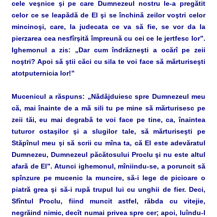
cele veşnice şi pe care Dumnezeul nostru le-a pregătit
celor ce se leapădă de El şi se închină zeilor voştri celor
mincinoşi, care, la judecata ce va să fie, se vor da la
pierzarea cea nesfîrşită împreună cu cei ce le jertfesc lor”.
Ighemonul a zis: „Dar cum îndrăzneşti a ocărî pe zeii
noştri? Apoi să ştii căci cu sila te voi face să mărturiseşti
atotputernicia lor!”
Mucenicul a răspuns: „Nădăjduiesc spre Dumnezeul meu
că, mai înainte de a mă sili tu pe mine să mărturisesc pe
zeii tăi, eu mai degrabă te voi face pe tine, ca, înaintea
tuturor ostaşilor şi a slugilor tale, să mărturiseşti pe
Stăpînul meu şi să scrii cu mîna ta, că El este adevăratul
Dumnezeu, Dumnezeul păcătosului Proclu şi nu este altul
afară de El”. Atunci ighemonul, mîniindu-se, a poruncit să
spînzure pe mucenic la muncire, să-i lege de picioare o
piatră grea şi să-i rupă trupul lui cu unghii de fier. Deci,
Sfîntul Proclu, fiind muncit astfel, răbda cu vitejie,
negrăind nimic, decît numai privea spre cer; apoi, luîndu-l