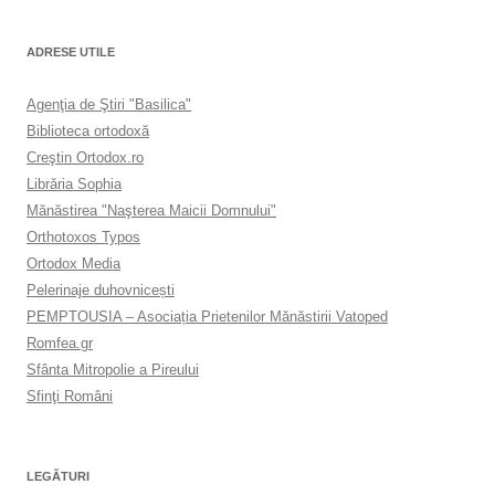
ADRESE UTILE
Agenţia de Ştiri "Basilica"
Biblioteca ortodoxă
Creştin Ortodox.ro
Librăria Sophia
Mănăstirea "Naşterea Maicii Domnului"
Orthotoxos Typos
Ortodox Media
Pelerinaje duhovnicești
PEMPTOUSIA – Asociația Prietenilor Mănăstirii Vatoped
Romfea.gr
Sfânta Mitropolie a Pireului
Sfinţi Români
LEGĂTURI