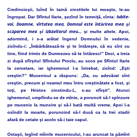
Credincioşii, luînd în taină cinstitele lui moaşte, le-au
Iubite-
îngropat. Dar Sfîntul Ilarie, şezînd în temniţă, cînta:
voi, Doamne, vîrtutea mea, Domnul este întărirea mea şi
scăparea mea şi izbăvitorul meu…
şi multe altele. Apoi,
adormind, i s-a arătat îngerul Domnului în vedenie,
zicîndu-i: „Îmbărbătează-te şi te întăreşte, că eu sînt cu
tine, fiind trimis de Dumnezeu să te întăresc!” Deci, a treia
zi după sfîrşitul Sfîntului Proclu, au scos pe Sfîntul Ilarie
la cercetare, iar ighemonul l-a întrebat, zicînd: „Eşti
creştin?” Mucenicul a răspuns: „Da, cu adevărat sînt
creştin, precum şi neamul meu întru creştinătate a fost, şi
toţi, pe Hristos cinstindu-L, s-au sfîrşit”. Atunci
ighemonul, umplîndu-se de mînie, a poruncit să-l spînzure
pe mucenic la muncire şi să-l bată multă vreme. Apoi l-a
osîndit la moarte, poruncind să-l ducă ca la trei stadii
afară de cetate şi acolo să-i taie capul.
Ostaşii, legînd mîinile mucenicului, l-au aruncat la pămînt