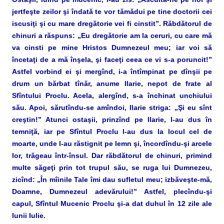
jertfeşte zeilor şi îndată te vor tămădui pe tine doctorii cei
iscusiţi şi cu mare dregătorie vei fi cinstit”. Răbdătorul de
chinuri a răspuns: „Eu dregătorie am la ceruri, cu care mă
va cinsti pe mine Hristos Dumnezeul meu; iar voi să
încetaţi de a mă înşela, şi faceţi ceea ce vi s-a poruncit!”
Astfel vorbind ei şi mergînd, i-a întîmpinat pe dînşii pe
drum un bărbat tînăr, anume Ilarie, nepot de frate al
Sfîntului Proclu. Acela, alergînd, s-a închinat unchiului
său. Apoi, sărutîndu-se amîndoi, Ilarie striga: „Şi eu sînt
creştin!” Atunci ostaşii, prinzînd pe Ilarie, l-au dus în
temniţă, iar pe Sfîntul Proclu l-au dus la locul cel de
moarte, unde l-au răstignit pe lemn şi, încordîndu-şi arcele
lor, trăgeau într-însul. Dar răbdătorul de chinuri, primind
multe săgeţi prin tot trupul său, se ruga lui Dumnezeu,
zicînd: „În mîinile Tale îmi dau sufletul meu; izbăveşte-mă,
Doamne, Dumnezeul adevărului!” Astfel, plecîndu-şi
capul, Sfîntul Mucenic Proclu şi-a dat duhul în 12 zile ale
lunii Iulie.