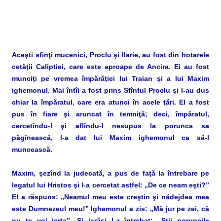
Aceşti sfinţi mucenici, Proclu şi Ilarie, au fost din hotarele
cetăţii Caliptiei, care este aproape de Ancira. Ei au fost
munciţi pe vremea împărăţiei lui Traian şi a lui Maxim
ighemonul. Mai întîi a fost prins Sfîntul Proclu şi l-au dus
chiar la împăratul, care era atunci în acele ţări. El a fost
pus în fiare şi aruncat în temniţă; deci, împăratul,
cercetîndu-l şi aflîndu-l nesupus la porunca sa
păgînească, l-a dat lui Maxim ighemonul ca să-l
muncească.
Maxim, şezînd la judecată, a pus de faţă la întrebare pe
legatul lui Hristos şi l-a cercetat astfel: „De ce neam eşti?”
El a răspuns: „Neamul meu este creştin şi nădejdea mea
este Dumnezeul meu!” Ighemonul a zis: „Mă jur pe zei, că
nu te voi ierta”. Şi iarăşi l-a întrebat: „Ştii poruncile