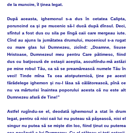
de la muncire, îl ţinea legat.
După aceasta, ighemonul s-a dus în cetatea Calipta,
poruncind ca şi pe mucenic să-l ducă după dînsul. Deci,
sfîntul a fost dus cu sila pe lîngă caii care mergeau iute.
Cînd au ajuns la jumătatea drumului, mucenicul s-a rugat
cu mare glas lui Dumnezeu, zicînd: „Doamne, Iisuse
Hristoase, Dumnezeul meu pentru Care pătimesc, fiind
dus cu batjocură de ostaşii aceştia, ascultîndu-mă astăzi
pe mine robul Tău, ca să se preamărească numele Tău în
veci! Tinde mîna Ta cea atotputernică, ţine pe acest
fărădelege ighemon şi nu-l lăsa să călătorească, pînă ce
nu va mărturisi înaintea poporului acesta că nu este alt
Dumnezeu afară de Tine!”
Astfel rugîndu-se el, deodată ighemonul a stat în drum
legat, pentru că nici caii lui nu puteau să păşească, nici el
singur nu putea să se mişte din loc, fiind ţinut cu puterea
cea nevăzută a lui Dumnezeu. Cu el stăteau şi toţi ostaşii,