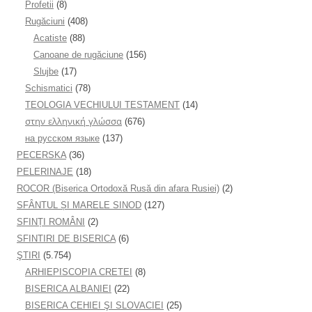
Profetii
(8)
Rugăciuni
(408)
Acatiste
(88)
Canoane de rugăciune
(156)
Slujbe
(17)
Schismatici
(78)
TEOLOGIA VECHIULUI TESTAMENT
(14)
στην ελληνική γλώσσα
(676)
на русском языке
(137)
PECERSKA
(36)
PELERINAJE
(18)
ROCOR (Biserica Ortodoxă Rusă din afara Rusiei)
(2)
SFÂNTUL ȘI MARELE SINOD
(127)
SFINȚI ROMÂNI
(2)
SFINTIRI DE BISERICA
(6)
ŞTIRI
(5.754)
ARHIEPISCOPIA CRETEI
(8)
BISERICA ALBANIEI
(22)
BISERICA CEHIEI ŞI SLOVACIEI
(25)