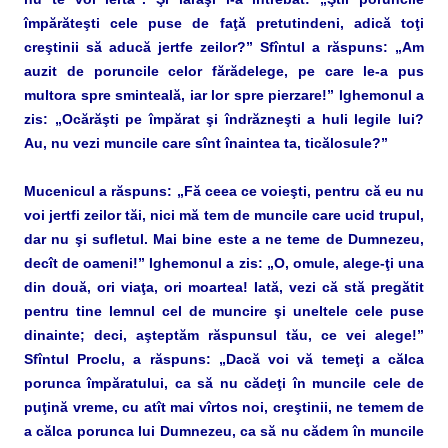
împărăteşti cele puse de faţă pretutindeni, adică toţi
creştinii să aducă jertfe zeilor?” Sfîntul a răspuns: „Am
auzit de poruncile celor fărădelege, pe care le-a pus
multora spre sminteală, iar lor spre pierzare!” Ighemonul a
zis: „Ocărăşti pe împărat şi îndrăzneşti a huli legile lui?
Au, nu vezi muncile care sînt înaintea ta, ticălosule?”
Mucenicul a răspuns: „Fă ceea ce voieşti, pentru că eu nu
voi jertfi zeilor tăi, nici mă tem de muncile care ucid trupul,
dar nu şi sufletul. Mai bine este a ne teme de Dumnezeu,
decît de oameni!” Ighemonul a zis: „O, omule, alege-ţi una
din două, ori viaţa, ori moartea! Iată, vezi că stă pregătit
pentru tine lemnul cel de muncire şi uneltele cele puse
dinainte; deci, aşteptăm răspunsul tău, ce vei alege!”
Sfîntul Proclu, a răspuns: „Dacă voi vă temeţi a călca
porunca împăratului, ca să nu cădeţi în muncile cele de
puţină vreme, cu atît mai vîrtos noi, creştinii, ne temem de
a călca porunca lui Dumnezeu, ca să nu cădem în muncile