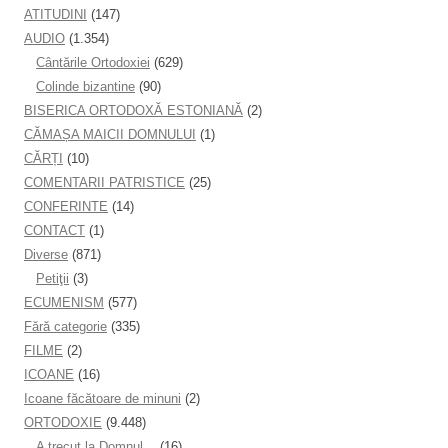
ATITUDINI
(147)
AUDIO
(1.354)
Cântările Ortodoxiei
(629)
Colinde bizantine
(90)
BISERICA ORTODOXĂ ESTONIANĂ
(2)
CĂMAȘA MAICII DOMNULUI
(1)
CĂRȚI
(10)
COMENTARII PATRISTICE
(25)
CONFERINTE
(14)
CONTACT
(1)
Diverse
(871)
Petiţii
(3)
ECUMENISM
(577)
Fără categorie
(335)
FILME
(2)
ICOANE
(16)
Icoane făcătoare de minuni
(2)
ORTODOXIE
(9.448)
A trecut la Domnul…
(16)