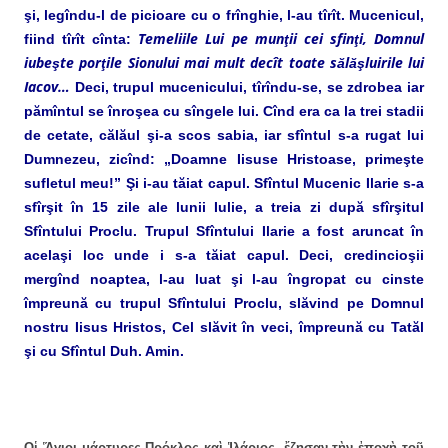
şi, legîndu-l de picioare cu o frînghie, l-au tîrît. Mucenicul,
Temeliile Lui pe munţii cei sfinţi, Domnul
fiind tîrît cînta:
iubeşte porţile Sionului mai mult decît toate sălăşluirile lui
Iacov…
Deci, trupul mucenicului, tîrîndu-se, se zdrobea iar
pămîntul se înroşea cu sîngele lui. Cînd era ca la trei stadii
de cetate, călăul şi-a scos sabia, iar sfîntul s-a rugat lui
Dumnezeu, zicînd: „Doamne Iisuse Hristoase, primeşte
sufletul meu!” Şi i-au tăiat capul. Sfîntul Mucenic Ilarie s-a
sfîrşit în 15 zile ale lunii Iulie, a treia zi după sfîrşitul
Sfîntului Proclu. Trupul Sfîntului Ilarie a fost aruncat în
acelaşi loc unde i s-a tăiat capul. Deci, credincioşii
mergînd noaptea, l-au luat şi l-au îngropat cu cinste
împreună cu trupul Sfîntului Proclu, slăvind pe Domnul
nostru Iisus Hristos, Cel slăvit în veci, împreună cu Tatăl
şi cu Sfîntul Duh. Amin.
Οἱ Ἅγιοι μάρτυρες Πρόκλος καὶ Ἱλάριος, ἔζησαν τὴν ἐποχὴ τοῦ