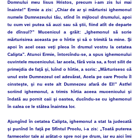
Domnului meu Iisus Hristos, precum i-am zis lui mai
înainte!” Ermie a zis: „Chiar de ar şi mărturisi ighemonul
numele Dumnezeului tău, stînd în mijlocul drumului, apoi
tu cum vei putea să auzi sau să ştii, fiind atît de departe
de dînsul?” Mucenicul a grăit: „Ighemonul să scrie
mărturisirea aceasta pe o hîrtie şi să o trimită la mine. Şi
apoi în acel ceas veţi pleca în drumul vostru la cetatea
Calipta”. Atunci Ermie, întorcîndu-se, a spus ighemonului
cuvintele mucenicului. Iar acela, fără voia sa, a fost silit de
primejdia de faţă şi, luînd o hîrtie, a scris: „Mărturisesc că
unul este Dumnezeul cel adevărat, Acela pe care Proclu îl
cinsteşte, şi nu este alt Dumnezeu afară de El!” Astfel
scriind ighemonul, a trimis hîrtia aceea mucenicului şi
îndată au pornit caii şi oastea, ducîndu-se cu ighemonul
în calea ce le stătea înaintea lor.
Ajungînd în cetatea Calipta, ighemonul a stat la judecată
şi punînd în faţă pe Sfîntul Proclu, i-a zis: „Toată puterea
farmecelor tale ai arătat-o spre noi pe drum, iar eu aici îmi