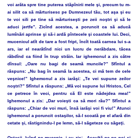
voi arăta spre tine puterea stăpînirii mele şi, precum tu m-
ai silit ca să mărturisesc pe Dumnezeul tău, tot aşa şi eu
te voi sili pe tine să mărturiseşti pe zeii noştri şi să le
aduci jertfe”. Zicînd acestea, a poruncit ca să aducă
lumînări aprinse şi să-i ardă pîntecele şi coastele lui. Deci,
mucenicul atît de tare a fost fript, încît toată carnea lui s-a
ars, iar el nearătînd nici un lucru de nerăbdare, tăcea
răbdînd ca fiind în trup străin. Iar ighemonul a zis către
dînsul: „Oare nu bagi de seamă muncile?” Sfîntul a
răspuns: „Nu bag în seamă la acestea, ci mă tem de cele
veşnice!” Ighemonul a zis iarăşi: „Te vei supune zeilor
noştri?” Sfîntul a răspuns: „Mă voi supune lui Hristos, Cel
ce petrece în veci, pentru că El este nădejdea mea!”
Ighemonul a zis: „Dar voieşti ca să mori rău?” Sfîntul a
răspuns: „Chiar de voi muri, însă iarăşi voi fi viu!” Atunci
ighemonul a poruncit ostaşilor, să-l scoată pe el afară din
cetate şi, răstignindu-l pe lemn, să-l săgeteze cu săgeţi.
Ostaşii, luînd pe mucenic, i-au zis: „Ascultă-ne pe noi şi