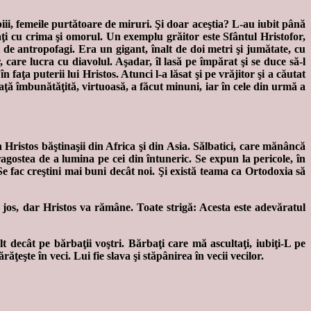
ii, femeile purtătoare de miruri. Şi doar aceştia? L-au iubit până
ăţaţi cu crima şi omorul. Un exemplu grăitor este Sfântul Hristofor,
i de antropofagi. Era un gigant, înalt de doi metri şi jumătate, cu
care lucra cu diavolul. Aşadar, îl lasă pe împărat şi se duce să-l
 faţa puterii lui Hristos. Atunci l-a lăsat şi pe vrăjitor şi a căutat
 viaţă îmbunătăţită, virtuoasă, a făcut minuni, iar în cele din urmă a
 Hristos băştinaşii din Africa şi din Asia. Sălbatici, care mănâncă
ragostea de a lumina pe cei din întuneric. Se expun la pericole, în
Se fac creştini mai buni decât noi. Şi există teama ca Ortodoxia să
n jos, dar Hristos va rămâne. Toate strigă: Acesta este adevăratul
t decât pe bărbaţii voştri. Bărbaţi care mă ascultaţi, iubiţi-L pe
ţeşte în veci. Lui fie slava şi stăpânirea în vecii vecilor.