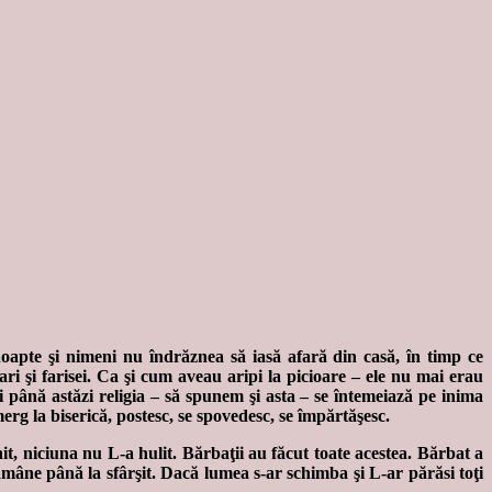
noapte şi nimeni nu îndrăznea să iasă afară din casă, în timp ce
ari şi farisei. Ca şi cum aveau aripi la picioare – ele nu mai erau
i până astăzi religia – să spunem şi asta – se întemeiază pe inima
merg la biserică, postesc, se spovedesc, se împărtăşesc.
t, niciuna nu L-a hulit. Bărbaţii au făcut toate acestea. Bărbat a
rămâne până la sfârşit. Dacă lumea s-ar schimba şi L-ar părăsi toţi