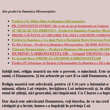
Alte predici la Duminica Mironosiţelor:
Predică a Pr. Mihai Aldea la Duminica Mironosițelor
PR. CONSTANTIN STURZU: De ce nu au urcat feministele pe Golgota
SF. NICOLAE VELIMIROVICI – Predică la Duminica Femeilor Miron
PREDICA SFÂNTULUI GIRGORIE PALAMA LA DUMINICA MIRO
Predică la Duminica a 3-a după Paști a Părintelui Dorin Octavian Pici
Pr. Ilie Cleopa – Predică la Duminica Mironosiţelor: DESPRE RÂ
Sf.Ignatie Briancianinov – Predică în Duminica Mironosiţelor
DUMINICA MIRONOSIŢELOR – Grupul TRONOS (Aud
Pr. Arsenie Boca: PREDICA LA DUMINICA MIRONOSIŢELOR
Predica PS Sebastian, al Slatinei şi Romanaţilor la Duminica a III-a 
Iubiţii mei, religia noastră nu este o poveste, o minciună. Este 
omul, ci Dumnezeu. Şi tot arborele pe care îl va sădi Dumnezeu, t
Religia noastră este adevărată, pentru că Cel care a întemeiat-
minuni, sfânta Lui vieţuire, învăţătura Lui neîntrecută şi, în sfâ
omul de ştiinţă, nici generalul, nici împăratul. Cu Charos s-a lup
Dar dacă este adevăratul Dumnezeu, veţi întreba, de ce nu cred to
răstignit şi a înviat, lumea s-a împărţit în privinţa Lui.