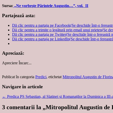
Sursa:
„Ne vorbeşte Părintele Augustin…”, vol. II
Partajează asta:
Dă clic pentru a partaja pe Facebook(Se deschide într-o fereast
Dă clic pentru a trimite o legătură prin email unui prieten(Se de
Dă clic pentru a partaja pe Twitter(Se deschide într-o fereastră 
Dă clic pentru a partaja pe LinkedIn(Se deschide într-o fereastr
Apreciază:
Apreciere
Încarc...
Publicat în categoria
Predici
, etichetat
Mitropolitul Augustin de Florin
Navigare în articole
←
Predica PS Sebastian, al Slatinei şi Romanaţilor la Duminica a II
3 comentarii la „
Mitropolitul Augustin de 