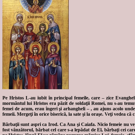
Pe Hristos L-au iubit în principal femeile, care – zice Evanghe
mormântul lui Hristos era păzit de soldaţii Romei, nu s-au temut n
femei de acum, erau îngeri şi arhangheli – , au ajuns acolo unde 
femeii. Mergeţi în orice biserică, la sate şi la oraşe. Veţi vedea că
Bărbaţii sunt aspri ca Irod. Ca Ana şi Caiafa. Nicio femeie nu ve
fost vânzătorul, bărbat cel care s-a lepădat de El, bărbaţi cei ca