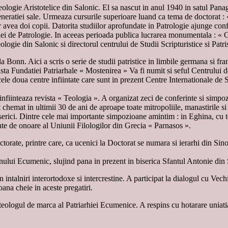
Teologie Aristotelice din Salonic. El sa nascut in anul 1940 in satul Pa
eneratiei sale. Urmeaza cursurile superioare luand ca tema de doctorat
avea doi copii. Datorita studiilor aprofundate in Patrologie ajunge confe
iei de Patrologie. In aceeas perioada publica lucrarea monumentala : « Ghe
ologie din Salonic si directorul centrului de Studii Scripturistice si Patri
Bonn. Aici a scris o serie de studii patristice in limbile germana si fr
vista Fundatiei Patriarhale « Mostenirea » Va fi numit si seful Centrului 
ele doua centre infiintate care sunt in prezent Centre Internationale de Stu
nfiinteaza revista « Teologia ». A organizat zeci de conferinte si simpo
hemat in ultimii 30 de ani de aproape toate mitropoliile, manastirile si 
 Biserici. Dintre cele mai importante simpozioane amintim : in Eghina, c
te de onoare al Uniunii Filologilor din Grecia « Parnasos ».
torate, printre care, ca ucenici la Doctorat se numara si ierarhi din Si
onului Ecumenic, slujind pana in prezent in biserica Sfantul Antonie din 
 intalniri interortodoxe si intercrestine. A participat la dialogul cu Vech
na cheie in aceste pregatiri.
 teologul de marca al Patriarhiei Ecumenice. A respins cu hotarare uni