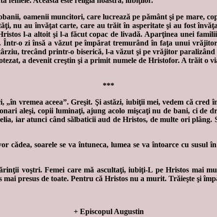
femeie. Aceasta este religia noastră, iubiţilor.
obanii, oamenii muncitori, care lucrează pe pământ şi pe mare, copi
ităţi, nu au învăţat carte, care au trăit în asperitate şi au fost înv
ristos l-a altoit şi l-a făcut copac de livadă. Aparţinea unei famili
 Într-o zi însă a văzut pe împărat tremurând în faţa unui vrăjitor, 
rziu, trecând printr-o biserică, l-a văzut şi pe vrăjitor paralizând în
 botezat, a devenit creştin şi a primit numele de Hristofor. A trăit o
***
, „în vremea aceea”. Greşit. Şi astăzi, iubiţii mei, vedem că cred în
nari aleşi, copii luminaţi, ajung acolo mişcaţi nu de bani, ci de d
elia, iar atunci când sălbaticii aud de Hristos, de multe ori plâng. 
e vor cădea, soarele se va întuneca, lumea se va întoarce cu susul î
rinţii voştri. Femei care mă ascultaţi, iubiţi-L pe Hristos mai mul
mai presus de toate. Pentru că Hristos nu a murit. Trăieşte şi împără
+ Episcopul Augustin