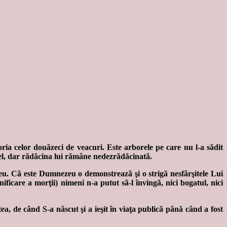
oria celor douăzeci de veacuri. Este arborele pe care nu l-a sădit
 el, dar rădăcina lui rămâne nedezrădăcinată.
eu. Că este Dumnezeu o demonstrează şi o strigă nesfârşitele Lui
ificare a morţii) nimeni n-a putut să-l învingă, nici bogatul, nici
a, de când S-a născut şi a ieşit în viaţa publică până când a fost