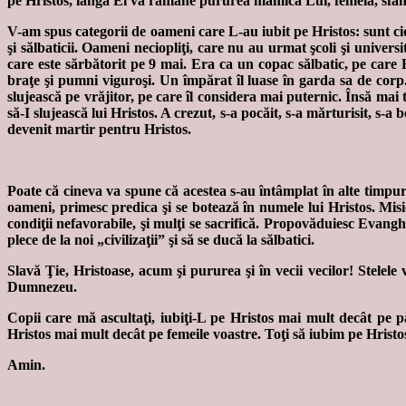
pe Hristos, lângă El va rămâne pururea mămica Lui, femeia, sfânta 
V-am spus categorii de oameni care L-au iubit pe Hristos: sunt ci
şi sălbaticii. Oameni neciopliţi, care nu au urmat şcoli şi univers
care este sărbătorit pe 9 mai. Era ca un copac sălbatic, pe care H
braţe şi pumni viguroşi. Un împărat îl luase în garda sa de corp.
slujească pe vrăjitor, pe care îl considera mai puternic. Însă mai tâ
să-I slujească lui Hristos. A crezut, s-a pocăit, s-a mărturisit, s-a
devenit martir pentru Hristos.
Poate că cineva va spune că acestea s-au întâmplat în alte timpuri
oameni, primesc predica şi se botează în numele lui Hristos. Misio
condiţii nefavorabile, şi mulţi se sacrifică. Propovăduiesc Evangh
plece de la noi „civilizaţii” şi să se ducă la sălbatici.
Slavă Ţie, Hristoase, acum şi pururea şi în vecii vecilor! Stelel
Dumnezeu.
Copii care mă ascultaţi, iubiţi-L pe Hristos mai mult decât pe pă
Hristos mai mult decât pe femeile voastre. Toţi să iubim pe Hristos 
Amin.