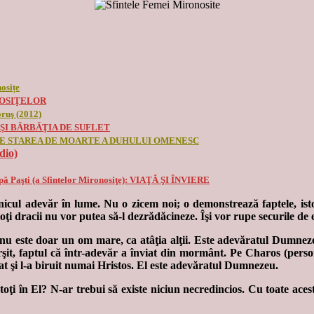
osițe
NOSIŢELOR
oruş (2012)
VNA ŞI BĂRBĂŢIA DE SUFLET
: DESPRE STAREA DE MOARTE A DUHULUI OMENESC
io)
după Paşti (a Sfintelor Mironosiţe): VIAŢĂ ŞI ÎNVIERE
unicul adevăr în lume. Nu o zicem noi; o demonstrează faptele, ist
oţi dracii nu vor putea să-l dezrădăcineze. Îşi vor rupe securile de
o nu este doar un om mare, ca atâţia alţii. Este adevăratul Dumnez
rşit, faptul că într-adevăr a înviat din mormânt. Pe Charos (person
tat şi l-a biruit numai Hristos. El este adevăratul Dumnezeu.
ţi în El? N-ar trebui să existe niciun necredincios. Cu toate aceste