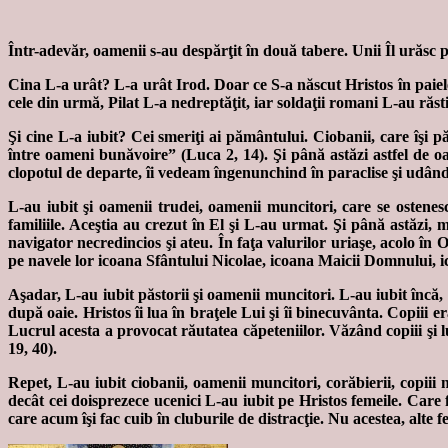
Într-adevăr, oamenii s-au despărţit în două tabere. Unii Îl urăsc pe
Cina L-a urât? L-a urât Irod. Doar ce S-a născut Hristos în paiele st
cele din urmă, Pilat L-a nedreptăţit, iar soldaţii romani L-au răsti
Şi cine L-a iubit? Cei smeriţi ai pământului. Ciobanii, care îşi
între oameni bunăvoire” (Luca 2, 14). Şi până astăzi astfel de 
clopotul de departe, îi vedeam îngenunchind în paraclise şi udân
L-au iubit şi oamenii trudei, oamenii muncitori, care se ostenesc
familiile. Aceştia au crezut în El şi L-au urmat. Şi până astăzi, 
navigator necredincios şi ateu. În faţa valurilor uriaşe, acolo î
pe navele lor icoana Sfântului Nicolae, icoana Maicii Domnului, ic
Aşadar, L-au iubit păstorii şi oamenii muncitori. L-au iubit încă,
după oaie. Hristos îi lua în braţele Lui şi îi binecuvânta. Copiii e
Lucrul acesta a provocat răutatea căpeteniilor. Văzând copiii şi 
19, 40).
Repet, L-au iubit ciobanii, oamenii muncitori, corăbierii, copiii
decât cei doisprezece ucenici L-au iubit pe Hristos femeile. Care 
care acum îşi fac cuib în cluburile de distracţie. Nu acestea, alte