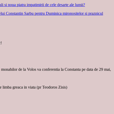
oua piatra impatimirii de cele desarte ale lumii?
 Constantin Sarbu pentru Duminica mironositelor si praznicul
c!
si monahilor de la Volos va conferentia la Constanta pe data de 29 mai,
e limba greaca in viata (pr Teodoros Zisis)