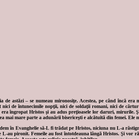
lia de astăzi – se numeau mironosiţe. Acestea, pe când încă era 
ici de întunecimile nopţii, nici de soldaţii romani, nici de cărtur
era îngropat Hristos şi au adus preţioasele lor daruri, mirurile. Ş
 cea mai mare parte a adunării bisericeşti e alcătuită din femei. Ele 
dem în Evanghelie să-L fi trădat pe Hristos, niciuna nu L-a răstigni
re L-au pironit. Femeile au fost întotdeauna lângă Hristos. Şi vor 