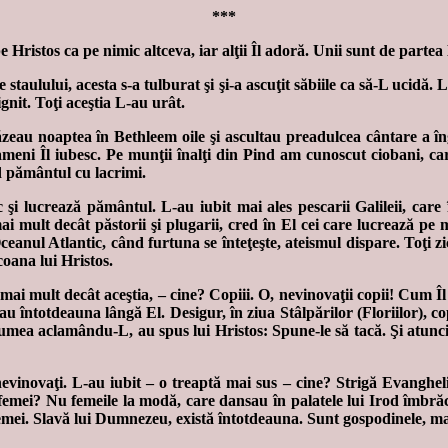
***
 Hristos ca pe nimic altceva, iar alţii Îl adoră. Unii sunt de partea 
aulului, acesta s-a tulburat şi şi-a ascuţit săbiile ca să-L ucidă. L-
gnit. Toţi aceştia L-au urât.
 păzeau noaptea în Bethleem oile şi ascultau preadulcea cântare a î
oameni Îl iubesc. Pe munţii înalţi din Pind am cunoscut ciobani, c
d pământul cu lacrimi.
 şi lucrează pământul. L-au iubit mai ales pescarii Galileii, care 
mai mult decât păstorii şi plugarii, cred în El cei care lucrează pe 
n Oceanul Atlantic, când furtuna se înteţeşte, ateismul dispare. To
oana lui Hristos.
 mai mult decât aceştia, – cine? Copiii. O, nevinovaţii copii! Cum 
rau întotdeauna lângă El. Desigur, în ziua Stâlpărilor (Floriilor), c
lumea aclamându-L, au spus lui Hristos: Spune-le să tacă. Şi atunci 
 nevinovaţi. L-au iubit – o treaptă mai sus – cine? Strigă Evanghel
femei? Nu femeile la modă, care dansau în palatele lui Irod îmbrăcate
 femei. Slavă lui Dumnezeu, există întotdeauna. Sunt gospodinele, ma