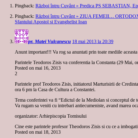
Pingback:
Război întru Cuvânt » Predica PS SEBASTIAN, Epis
Pingback:
Război întru Cuvânt » ZIUA FEMEII… ORTODOXE SI A
Sfantului Apostol si Evanghelist Ioan
pr. Matei Vulcanescu
18 mai 2013 la 20:39
Anunt important!!! Va rog sa anuntati prin toate mediile aceast
Parintele Teodoros Zisis va conferentia la Constanta (29 Mai, 
Posted on mai 16, 2013
2
Parintele prof Teodoros Zisis, initiatorul Marturisirii de Credi
ora 6 pm la Casa de Cultura a Constantei.
Tema conferintei va fi “Edictul de la Mediolan si conceptul de t
Va rugam sa veniti cu intrebari antiecumeniste, avand marea ocaz
organizator: Arhiepiscopia Tomisului
Cine este parintele profesor Theodoros Zisis si cu ce a imbogati
Posted on mai 18, 2013