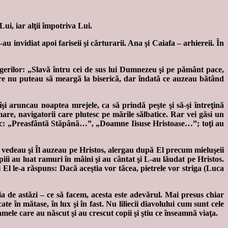
Lui, iar alţii împotriva Lui.
au invidiat apoi fariseii şi cărturarii. Ana şi Caiafa – arhiereii. În
ngerilor: „Slavă întru cei de sus lui Dumnezeu şi pe pământ pace,
are nu puteau să meargă la biserică, dar îndată ce auzeau bătând
îşi aruncau noaptea mrejele, ca să prindă peşte şi să-şi întreţină
mare, navigatorii care plutesc pe mările sălbatice. Rar vei găsi un
ţi zic: „Preasfântă Stăpână…”, „Doamne Iisuse Hristoase…”; toţi au
Îl vedeau şi Îl auzeau pe Hristos, alergau după El precum mieluşeii
opiii au luat ramuri în mâini şi au cântat şi L-au lăudat pe Hristos.
El le-a răspuns: Dacă aceştia vor tăcea, pietrele vor striga (Luca
ia de astăzi – ce să facem, acesta este adevărul. Mai presus chiar
 în mătase, în lux şi în fast. Nu liliecii diavolului cum sunt cele
mele care au născut şi au crescut copii şi ştiu ce înseamnă viaţa.