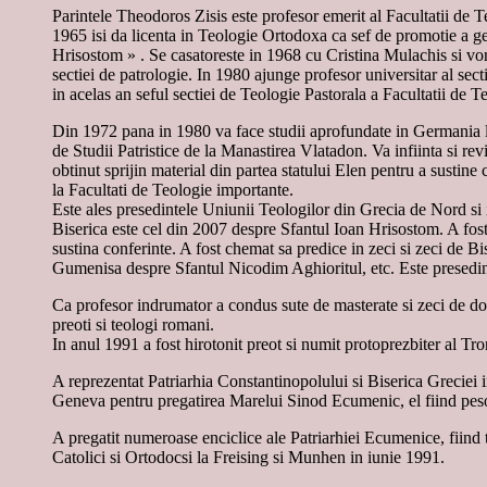
Parintele Theodoros Zisis este profesor emerit al Facultatii de 
1965 isi da licenta in Teologie Ortodoxa ca sef de promotie a g
Hrisostom » . Se casatoreste in 1968 cu Cristina Mulachis si vor 
sectiei de patrologie. In 1980 ajunge profesor universitar al sect
in acelas an seful sectiei de Teologie Pastorala a Facultatii de Te
Din 1972 pana in 1980 va face studii aprofundate in Germania la 
de Studii Patristice de la Manastirea Vlatadon. Va infiinta si re
obtinut sprijin material din partea statului Elen pentru a sustine c
la Facultati de Teologie importante.
Este ales presedintele Uniunii Teologilor din Grecia de Nord si i
Biserica este cel din 2007 despre Sfantul Ioan Hrisostom. A fost c
sustina conferinte. A fost chemat sa predice in zeci si zeci de
Gumenisa despre Sfantul Nicodim Aghioritul, etc. Este presedin
Ca profesor indrumator a condus sute de masterate si zeci de doc
preoti si teologi romani.
In anul 1991 a fost hirotonit preot si numit protoprezbiter al Tr
A reprezentat Patriarhia Constantinopolului si Biserica Greciei in
Geneva pentru pregatirea Marelui Sinod Ecumenic, el fiind pesoa
A pregatit numeroase enciclice ale Patriarhiei Ecumenice, fiind
Catolici si Ortodocsi la Freising si Munhen in iunie 1991.