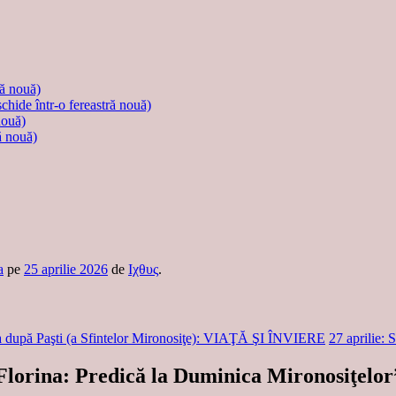
ră nouă)
schide într-o fereastră nouă)
nouă)
ă nouă)
a
pe
25 aprilie 2026
de
Ιχθυς
.
I-a după Paşti (a Sfintelor Mironosiţe): VIAŢĂ ŞI ÎNVIERE
27 aprilie:
Florina: Predică la Duminica Mironosiţelor