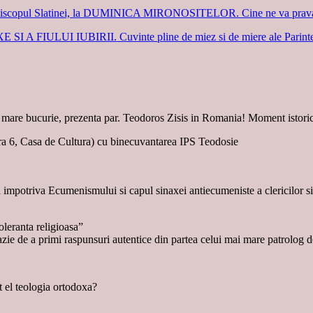
copul Slatinei, la DUMINICA MIRONOSITELOR. Cine ne va pravali si n
 FIULUI IUBIRII. Cuvinte pline de miez si de miere ale Parintelui
a mare bucurie, prezenta par. Teodoros Zisis in Romania! Moment istori
ora 6, Casa de Cultura) cu binecuvantarea IPS Teodosie
nta impotriva Ecumenismului si capul sinaxei antiecumeniste a clericilor 
oleranta religioasa”
ie de a primi raspunsuri autentice din partea celui mai mare patrolog d
t el teologia ortodoxa?