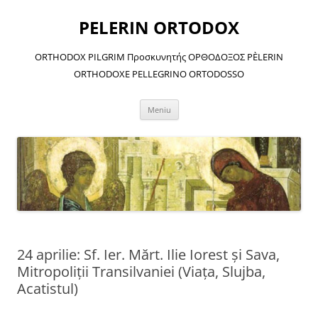
Sari
la
PELERIN ORTODOX
conținut
ORTHODOX PILGRIM Προσκυνητής ΟΡΘΟΔΟΞΟΣ PÈLERIN
ORTHODOXE PELLEGRINO ORTODOSSO
Meniu
24 aprilie: Sf. Ier. Mărt. Ilie Iorest şi Sava,
Mitropoliţii Transilvaniei (Viaţa, Slujba,
Acatistul)