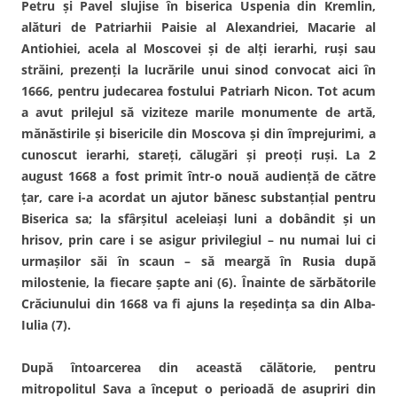
Petru şi Pavel slujise în biserica Uspenia din Kremlin,
alături de Patriarhii Paisie al Alexandriei, Macarie al
Antiohiei, acela al Moscovei şi de alţi ierarhi, ruşi sau
străini, prezenţi la lucrările unui sinod convocat aici în
1666, pentru judecarea fostului Patriarh Nicon. Tot acum
a avut prilejul să viziteze marile monumente de artă,
mănăstirile şi bisericile din Moscova şi din împrejurimi, a
cunoscut ierarhi, stareţi, călugări şi preoţi ruşi. La 2
august 1668 a fost primit într-o nouă audienţă de către
ţar, care i-a acordat un ajutor bănesc substanţial pentru
Biserica sa; la sfârşitul aceleiaşi luni a dobândit şi un
hrisov, prin care i se asigur privilegiul – nu numai lui ci
urmaşilor săi în scaun – să meargă în Rusia după
milostenie, la fiecare şapte ani (6). Înainte de sărbătorile
Crăciunului din 1668 va fi ajuns la reşedinţa sa din Alba-
Iulia (7).
După întoarcerea din această călătorie, pentru
mitropolitul Sava a început o perioadă de asupriri din