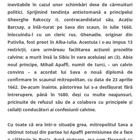
inevitabile în cazul unor schimbări dese de cârmuituri
politici. Sprijinind tendinţa antiotomană a principelui
Gheorghe Rakoczy II, contracandidatul său, Acaţiu
Barcsay, a înlă¬turat pe Sava din scaun, în iulie 1660,
înlocuindu-l cu un cleric rus, Ghenadie, originar din
Putivlia, fost preot în Alba-Iulia. Acestuia i s-au impus 13
restricţii, care urmăreau facilitarea acţiunii prozelite
calvine; a murit însă la Sibiu în vara aceluiaşi an (3). Abia
noul principe, Mihail Apaffi, numit de turci, – un calvin
convins – a acordat lui Sava o nouă diplomă de
confirmare în scaunul mitropolitan, cu data de 23 aprilie
1662. De-acum înainte, păstorirea lui s-a desfăşurat fără
întrerupere, până în 1680, deşi cu multe neajunsuri,
pricinuite de refuzul său de a colabora cu principele şi
ceilalţi conducători ai confesiunii calvine.
Cu toate că era într-o situaţie grea, mitropolitul Sava a
obţinut totuşi din partea lui Apaffi permisiunea de a face
o călătorie în Rusia, după ajutoare, aşa cum făcuseră cu