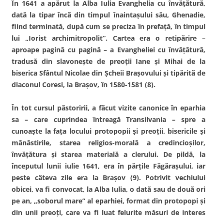
În 1641 a apărut la Alba Iulia Evanghelia cu învăţătură,
dată la tipar încă din timpul înaintaşului său, Ghenadie,
fiind terminată, după cum se preciza în prefaţă, în timpul
lui „Iorist archimitropolit”. Cartea era o retipărire –
aproape pagină cu pagină – a Evangheliei cu învăţătură,
tradusă din slavoneşte de preoţii Iane şi Mihai de la
biserica Sfântul Nicolae din Şcheii Braşovului şi tipărită de
diaconul Coresi, la Braşov, în 1580-1581 (8).
În tot cursul păstoririi, a făcut vizite canonice în eparhia
sa – care cuprindea întreagă Transilvania – spre a
cunoaşte la faţa locului protopopii şi preoţii, bisericile şi
mănăstirile, starea religios-morală a credincioşilor,
învăţătura şi starea materială a clerului. De pildă, la
începutul lunii iulie 1641, era în părţile Făgăraşului, iar
peste câteva zile era la Braşov (9). Potrivit vechiului
obicei, va fi convocat, la Alba Iulia, o dată sau de două ori
pe an, „soborul mare” al eparhiei, format din protopopi şi
din unii preoţi, care va fi luat felurite măsuri de interes