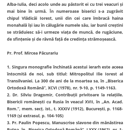
Alba-Iulia, deci acolo unde au păstorit ei cu trei veacuri şi
mai bine în urmă. În numeroase biserici s-a zugrăvit
chipul Vlădicăi Iorest, unii din cei care îmbracă haina
monahală îşi iau în călugărie numele său, iar bunii creştini
se străduiesc să-i urmeze viaţa de muncă, de rugăciune,
de sfinţenie şi de râvnă faţă de credinţa strămoşească.
Pr. Prof. Mircea Păcurariu
1. Singura monografie închinată acestui ierarh este aceea
întocmită de noi, sub titlul: Mitropolitul Ilie Iorest al
Transilvaniei. La 300 de ani de la moartea sa, în „Biserica
Ortodoxă Română”, XCVI (1978), nr. 9-10, p. 1149-1163.
2. Dr. Silviu Dragomir, Contribuţii privitoare la relaţiile.
Bisericii româneşti cu Rusia în veacul XVII, în „An. Acad.
Rom.”, mem. secţ. ist., t. XXXIV (1912), Bucureşti, p. 1168-
1169 (şi extrasul, p. 104-105)
3. Pr. Paulin Popescu, Manuscrise slavone din mănăstirea
Putna, în „Biserica Ortodoxă Română”, LXXX (1962), nr. 1-