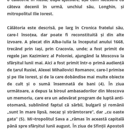
câteva decenii în urmă, unchiul său, Longhin, şi
mitropolitul Ilie Iorest.
Călătoria este descrisă, pe larg în Cronica fratelui său,
care-l însoţea, dar poate fi reconstituită şi din alte
izvoare. A plecat din Alba-Iulia la începutul anului 1668,
trecând prin Iaşi, prin Cracovia, unde; a fost primit de
regele Jan Kazimierz al Poloniei, ajungând la Moscova la
sfârşitul lunii mai. Aici a fost primit într-o primă audienţă
de ţarul Rusiei, Alexei Mihailovici Romanov, care-l primise
şi pe Ilie Iorest, şi de la care dobândise mai multe obiecte
de cult şi o sumă însemnată de bani (4). În ziua
următoare, a depus la biroul ambasadorilor din Moscova
un memoriu, care era un adevărat program de luptă anti-
otomană, subliniind faptul că sârbii, bulgarii şi românii
„sunt în mare lipsă, necaz şi strâmtorare”, dar „cu oaste
gata” (5). Mi¬tropolitul Sava a „rămas în această capitală
până spre sfârşitul lunii august. În ziua de Sfinţii Apostoli