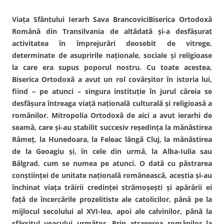
Viaţa Sfântului Ierarh Sava BrancoviciBiserica Ortodoxă
Română din Transilvania de altădată şi-a desfăşurat
activitatea în împrejurări deosebit de vitrege,
determinate de asupririle naţionale, sociale şi religioase
la care era supus poporul nostru. Cu toate acestea,
Biserica Ortodoxă a avut un rol covârşitor în istoria lui,
fiind – pe atunci – singura instituţie în jurul căreia se
desfăşura întreaga viaţă naţională culturală şi religioasă a
românilor. Mitropolia Ortodoxă de aici a avut ierarhi de
seamă, care şi-au stabilit succesiv reşedinţa la mănăstirea
Râmeţ, la Hunedoara, la Feleac lângă Cluj, la mănăstirea
de la Geoagiu şi, în cele din urmă, la Alba-Iulia sau
Bălgrad, cum se numea pe atunci. O dată cu păstrarea
conştiinţei de unitate naţională românească, aceştia şi-au
închinat viaţa trăirii credinţei strămoşeşti şi apărării ei
faţă de încercările prozelitiste ale catolicilor, până pe la
mijlocul secolului al XVI-lea, apoi ale calvinilor, până la
sfârşitul veacului următor. Prin atragerea românilor la