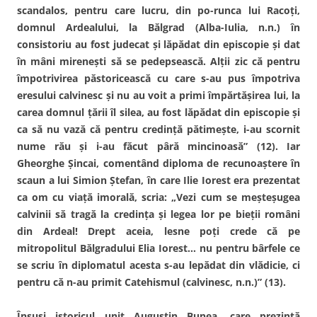
scandalos, pentru care lucru, din po-runca lui Racoţi,
domnul Ardealului, la Bălgrad (Alba-Iulia, n.n.) în
consistoriu au fost judecat şi lăpădat din episcopie şi dat
în mâni mireneşti să se pedepsească. Alţii zic că pentru
împotrivirea păstoricească cu care s-au pus împotriva
eresului calvinesc şi nu au voit a primi împărtăşirea lui, la
carea domnul ţării îl silea, au fost lăpădat din episcopie şi
ca să nu vază că pentru credinţă pătimeşte, i-au scornit
nume rău şi i-au făcut pâră mincinoasă” (12). Iar
Gheorghe Şincai, comentând diploma de recunoaştere în
scaun a lui Simion Ştefan, în care Ilie Iorest era prezentat
ca om cu viaţă imorală, scria: „Vezi cum se meşteşugea
calvinii să tragă la credinţa şi legea lor pe bieţii români
din Ardeal! Drept aceia, lesne poţi crede că pe
mitropolitul Bălgradului Elia Iorest… nu pentru bârfele ce
se scriu în diplomatul acesta s-au lepădat din vlădicie, ci
pentru că n-au primit Catehismul (calvinesc, n.n.)” (13).
Însuşi istoricul unit Augustin Bunea, care prezintă