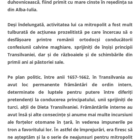
duhovnicească, fiind primit cu mare cinste în reşedinţa sa
din Alba-Iulia.
Deşi îndelungată, activitatea lui ca mitropolit a fost mult
tulburată de acţiunea prozelitistă pe care încercau să o
desfăşoare printre românii ortodocşi conducătorii
confesiunii calvine maghiare, sprijiniţi de înşişi principii
Transilvaniei, dar şi de războaiele şi de schimbările din
primii ani ai păstoriei sale.
Pe plan politic, între anii 1657-1662, în Transilvania au
avut loc permanente frământări de ordin intern,
determinate de luptele pentru putere între diferiţi
pretendenţi la conducerea principatului, unii sprijiniţi de
turci, alţii de Dieta Transilvaniei. Frământările interne au
avut însă şi alte consecinţe şi anume mai multe incursiuni
ale forţelor otomane în ţară, în vederea impunerile pe
tron a favoritului lor. În astfel de împrejurări, era firesc să
ne aşteptăm şi la o serie de neajunsuri pentru mitropolit