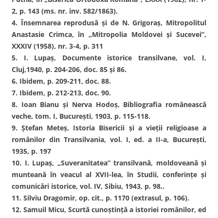
2, p. 143 (ms. nr. inv. 582/1863).
4. Însemnarea reprodusă şi de N. Grigoraş, Mitropolitul
Anastasie Crimca, în „Mitropolia Moldovei şi Sucevei”,
XXXIV (1958), nr. 3-4, p. 311
5. I. Lupaş, Documente istorice transilvane, vol. I,
Cluj,1940, p. 204-206, doc. 85 şi 86.
6. Ibidem, p. 209-211, doc. 88.
7. Ibidem, p. 212-213, doc. 90.
8. Ioan Bianu şi Nerva Hodoş, Bibliografia românească
veche, tom. I, Bucureşti, 1903, p. 115-118.
9. Ştefan Meteş, Istoria Bisericii şi a vieţii religioase a
românilor din Transilvania, vol. I, ed. a II-a, Bucureşti,
1935, p. 197
10. I. Lupaş, „Suveranitatea” transilvană, moldoveană şi
munteană în veacul al XVII-lea, în Studii, conferinţe şi
comunicări istorice, vol. IV, Sibiu, 1943, p. 98..
11. Silviu Dragomir, op. cit., p. 1170 (extrasul, p. 106).
12. Samuil Micu, Scurtă cunoştinţă a istoriei românilor, ed