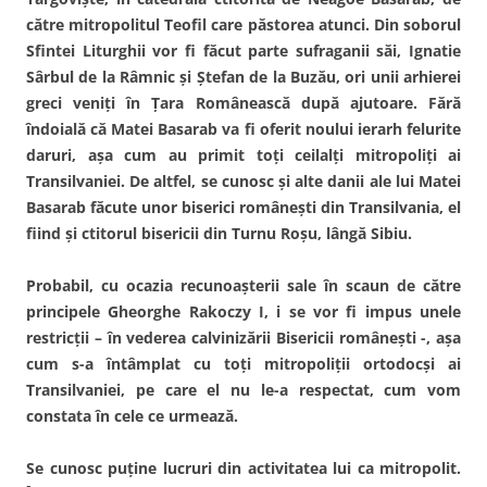
către mitropolitul Teofil care păstorea atunci. Din soborul
Sfintei Liturghii vor fi făcut parte sufraganii săi, Ignatie
Sârbul de la Râmnic şi Ştefan de la Buzău, ori unii arhierei
greci veniţi în Ţara Românească după ajutoare. Fără
îndoială că Matei Basarab va fi oferit noului ierarh felurite
daruri, aşa cum au primit toţi ceilalţi mitropoliţi ai
Transilvaniei. De altfel, se cunosc şi alte danii ale lui Matei
Basarab făcute unor biserici româneşti din Transilvania, el
fiind şi ctitorul bisericii din Turnu Roşu, lângă Sibiu.
Probabil, cu ocazia recunoaşterii sale în scaun de către
principele Gheorghe Rakoczy I, i se vor fi impus unele
restricţii – în vederea calvinizării Bisericii româneşti -, aşa
cum s-a întâmplat cu toţi mitropoliţii ortodocşi ai
Transilvaniei, pe care el nu le-a respectat, cum vom
constata în cele ce urmează.
Se cunosc puţine lucruri din activitatea lui ca mitropolit.