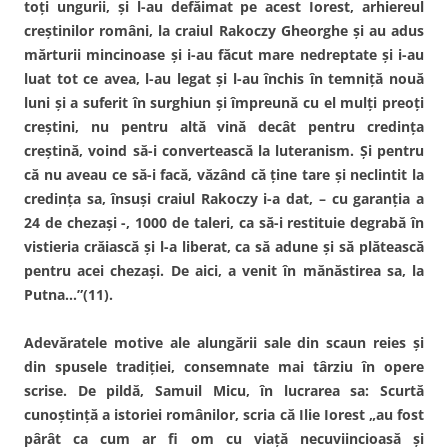
toţi ungurii, şi l-au defăimat pe acest Iorest, arhiereul
creştinilor români, la craiul Rakoczy Gheorghe şi au adus
mărturii mincinoase şi i-au făcut mare nedreptate şi i-au
luat tot ce avea, l-au legat şi l-au închis în temniţă nouă
luni şi a suferit în surghiun şi împreună cu el mulţi preoţi
creştini, nu pentru altă vină decât pentru credinţa
creştină, voind să-i convertească la luteranism. Şi pentru
că nu aveau ce să-i facă, văzând că ţine tare şi neclintit la
credinţa sa, însuşi craiul Rakoczy i-a dat, – cu garanţia a
24 de chezaşi -, 1000 de taleri, ca să-i restituie degrabă în
vistieria crăiască şi l-a liberat, ca să adune şi să plătească
pentru acei chezaşi. De aici, a venit în mănăstirea sa, la
Putna…”(11).
Adevăratele motive ale alungării sale din scaun reies şi
din spusele tradiţiei, consemnate mai târziu în opere
scrise. De pildă, Samuil Micu, în lucrarea sa: Scurtă
cunoştinţă a istoriei românilor, scria că Ilie Iorest „au fost
pârât ca cum ar fi om cu viaţă necuviincioasă şi