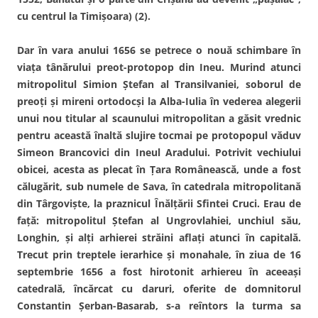
cu centrul la Timişoara) (2).
Dar în vara anului 1656 se petrece o nouă schimbare în
viaţa tânărului preot-protopop din Ineu. Murind atunci
mitropolitul Simion Ştefan al Transilvaniei, soborul de
preoţi şi mireni ortodocşi la Alba-Iulia în vederea alegerii
unui nou titular al scaunului mitropolitan a găsit vrednic
pentru această înaltă slujire tocmai pe protopopul văduv
Simeon Brancovici din Ineul Aradului. Potrivit vechiului
obicei, acesta as plecat în Ţara Românească, unde a fost
călugărit, sub numele de Sava, în catedrala mitropolitană
din Târgovişte, la praznicul Înălţării Sfintei Cruci. Erau de
faţă: mitropolitul Ştefan al Ungrovlahiei, unchiul său,
Longhin, şi alţi arhierei străini aflaţi atunci în capitală.
Trecut prin treptele ierarhice şi monahale, în ziua de 16
septembrie 1656 a fost hirotonit arhiereu în aceeaşi
catedrală, încărcat cu daruri, oferite de domnitorul
Constantin Şerban-Basarab, s-a reîntors la turma sa