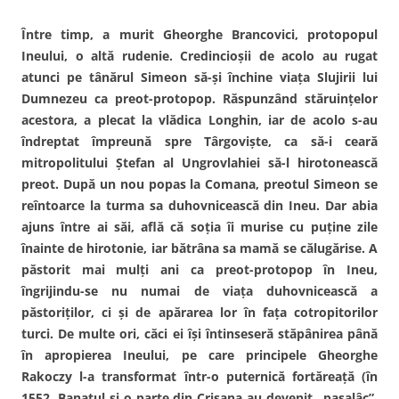
Între timp, a murit Gheorghe Brancovici, protopopul
Ineului, o altă rudenie. Credincioşii de acolo au rugat
atunci pe tânărul Simeon să-şi închine viaţa Slujirii lui
Dumnezeu ca preot-protopop. Răspunzând stăruinţelor
acestora, a plecat la vlădica Longhin, iar de acolo s-au
îndreptat împreună spre Târgovişte, ca să-i ceară
mitropolitului Ştefan al Ungrovlahiei să-l hirotonească
preot. După un nou popas la Comana, preotul Simeon se
reîntoarce la turma sa duhovnicească din Ineu. Dar abia
ajuns între ai săi, află că soţia îi murise cu puţine zile
înainte de hirotonie, iar bătrâna sa mamă se călugărise. A
păstorit mai mulţi ani ca preot-protopop în Ineu,
îngrijindu-se nu numai de viaţa duhovnicească a
păstoriţilor, ci şi de apărarea lor în faţa cotropitorilor
turci. De multe ori, căci ei îşi întinseseră stăpânirea până
în apropierea Ineului, pe care principele Gheorghe
Rakoczy l-a transformat într-o puternică fortăreaţă (în
1552, Banatul şi o parte din Crişana au devenit „paşalâc”,