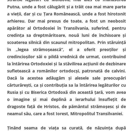
Putna, unde a fost călugărit şi a trăit cea mai mare parte
a vieţii, dar şi cu Ţara Românească, unde a fost hirotonit
arhiereu. Dar mai presus de toate, a fost un neobosit
apărător al Ortodoxiei în Transilvania, suferind, pentru
credinţa sa dreptmăritoare, nouă luni de închisoare şi
scoaterea silnică din scaunul mitropolitan. Prin stăruinţă
în „legea strămoşească”, el a oferit preoţilor şi
credincioşilor săi o pildă vrednică de urmat, contribuind
la întărirea Ortodoxiei şi la stăvilirea acţiunii de dezbinare
sufletească a românilor ortodocşi, patronată de calvini.
Dacă la acestea adăugăm şi alesele sale preocupări
cărturăreşti, ca şi contribuţia sa la întărirea legăturilor cu
Rusia şi cu Biserica Ortodoxă din această ţară, vom avea
o imagine şi mai deplină a ierarhului însufleţit de
dragoste faţă de Hristos, de pământul strămoşesc şi de
neamul său, care a fost Iorest, Mitropolitul Transilvaniei.
Ţinând seama de viaţa sa curată, de năzuinţa după