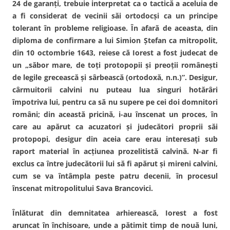
24 de garanţi, trebuie interpretat ca o tactică a aceluia de
a fi considerat de vecinii săi ortodocşi ca un principe
tolerant în probleme religioase. În afară de aceasta, din
diploma de confirmare a lui Simion Ştefan ca mitropolit,
din 10 octombrie 1643, reiese că Iorest a fost judecat de
un „săbor mare, de toţi protopopii şi preoţii româneşti
de legile grecească şi sârbească (ortodoxă, n.n.)”. Desigur,
cârmuitorii calvini nu puteau lua singuri hotărâri
împotriva lui, pentru ca să nu supere pe cei doi domnitori
români; din această pricină, i-au înscenat un proces, în
care au apărut ca acuzatori şi judecători proprii săi
protopopi, desigur din aceia care erau interesaţi sub
raport material în acţiunea prozelitistă calvină. N-ar fi
exclus ca între judecătorii lui să fi apărut şi mireni calvini,
cum se va întâmpla peste patru decenii, în procesul
înscenat mitropolitului Sava Brancovici.
Înlăturat din demnitatea arhierească, Iorest a fost
aruncat în închisoare, unde a pătimit timp de nouă luni,