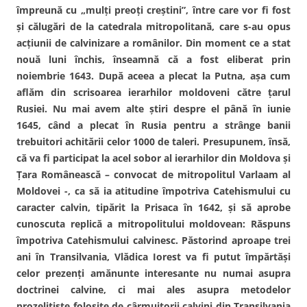
împreună cu „mulţi preoţi creştini”, între care vor fi fost
şi călugări de la catedrala mitropolitană, care s-au opus
acţiunii de calvinizare a românilor. Din moment ce a stat
nouă luni închis, înseamnă că a fost eliberat prin
noiembrie 1643. După aceea a plecat la Putna, aşa cum
aflăm din scrisoarea ierarhilor moldoveni către ţarul
Rusiei. Nu mai avem alte ştiri despre el până în iunie
1645, când a plecat în Rusia pentru a strânge banii
trebuitori achitării celor 1000 de taleri. Presupunem, însă,
că va fi participat la acel sobor al ierarhilor din Moldova şi
Ţara Românească – convocat de mitropolitul Varlaam al
Moldovei -, ca să ia atitudine împotriva Catehismului cu
caracter calvin, tipărit la Prisaca în 1642, şi să aprobe
cunoscuta replică a mitropolitului moldovean: Răspuns
împotriva Catehismului calvinesc. Păstorind aproape trei
ani în Transilvania, Vlădica Iorest va fi putut împărtăşi
celor prezenţi amănunte interesante nu numai asupra
doctrinei calvine, ci mai ales asupra metodelor
prozelitiste folosite de cârmuitorii calvini din Transilvania