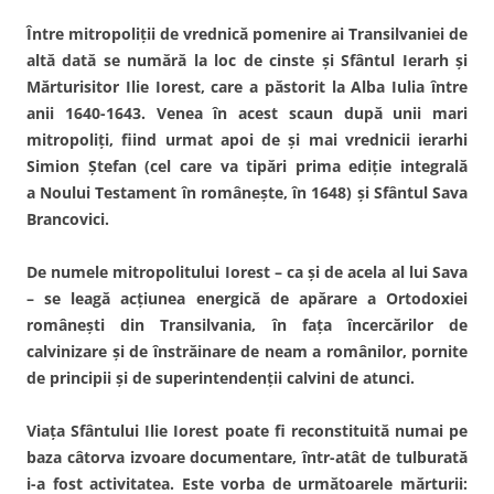
Între mitropoliţii de vrednică pomenire ai Transilvaniei de
altă dată se numără la loc de cinste şi Sfântul Ierarh şi
Mărturisitor Ilie Iorest, care a păstorit la Alba Iulia între
anii 1640-1643. Venea în acest scaun după unii mari
mitropoliţi, fiind urmat apoi de şi mai vrednicii ierarhi
Simion Ştefan (cel care va tipări prima ediţie integrală
a Noului Testament în româneşte, în 1648) şi Sfântul Sava
Brancovici.
De numele mitropolitului Iorest – ca şi de acela al lui Sava
– se leagă acţiunea energică de apărare a Ortodoxiei
româneşti din Transilvania, în faţa încercărilor de
calvinizare şi de înstrăinare de neam a românilor, pornite
de principii şi de superintendenţii calvini de atunci.
Viaţa Sfântului Ilie Iorest poate fi reconstituită numai pe
baza câtorva izvoare documentare, într-atât de tulburată
i-a fost activitatea. Este vorba de următoarele mărturii: