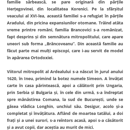
familie sârbească, se pare originară din părţile
Herţegovinei, din localitatea Korenici. Pe la sfârşitul
veacului al XVI-lea, această familiei s-a refugiat în părţile
Aradului, din pricina expansiunilor otomane. Trăind atâta
vreme printre români, familia Brancovici s-a românizat,
fapt desprins şi din semnătura mitropolitului, care apare
uneori sub forma „Brâncoveanu”. Din această familie au
făcut parte mai mulţi episcopi, care i-au servit de model
în apărarea Ortodoxiei.
Viitorul mitropolit al Ardealului s-a născut în jurul anului
1620, în Ineu, primind la botez numele Simeon. A învăţat
carte în casa părintească, apoi a călătorit prin Ungaria,
prin Serbia şi Bulgaria şi, în cele din urmă, s-a îndreptat
spre mănăstirea Comana, la sud de Bucureşti, unde se
găsea vlădica Longhin, unchiul său. Desigur, acolo şi-a
completat şi învăţătura. Aflând de moartea tatălui, a doi
fraţi şi a unei surori, s-a reîntors acasă, apoi s-a căsătorit
şi a avut copii, dar aceştia au murit de mici.