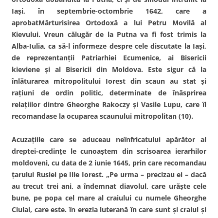
Iaşi, în septembrie-octombrie 1642, care a
aprobatMărturisirea Ortodoxă a lui Petru Movilă al
Kievului. Vreun călugăr de la Putna va fi fost trimis la
Alba-Iulia, ca să-l informeze despre cele discutate la Iaşi,
de reprezentanţii Patriarhiei Ecumenice, ai Bisericii
kieviene şi al Bisericii din Moldova. Este sigur că la
înlăturarea mitropolitului Iorest din scaun au stat şi
raţiuni de ordin politic, determinate de înăsprirea
relaţiilor dintre Gheorghe Rakoczy şi Vasile Lupu, care îl
recomandase la ocuparea scaunului mitropolitan (10).
Acuzaţiile care se aduceau neînfricatului apărător al
dreptei-credinţe le cunoaştem din scrisoarea ierarhilor
moldoveni, cu data de 2 iunie 1645, prin care recomandau
ţarului Rusiei pe Ilie Iorest. „Pe urma – precizau ei – dacă
au trecut trei ani, a îndemnat diavolul, care urăşte cele
bune, pe popa cel mare al craiului cu numele Gheorghe
Ciulai, care este. în erezia luterană în care sunt şi craiul şi