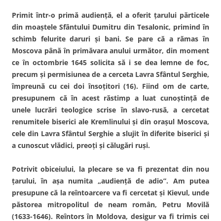
Primit într-o primă audienţă, el a oferit ţarului părticele
din moaştele Sfântului Dumitru din Tesalonic, primind în
schimb felurite daruri şi bani. Se pare că a rămas în
Moscova până în primăvara anului următor, din moment
ce în octombrie 1645 solicita să i se dea lemne de foc,
precum şi permisiunea de a cerceta Lavra Sfântul Serghie,
împreună cu cei doi însoţitori (16). Fiind om de carte,
presupunem că în acest răstimp a luat cunoştinţă de
unele lucrări teologice scrise în slavo-rusă, a cercetat
renumitele biserici ale Kremlinului şi din oraşul Moscova,
cele din Lavra Sfântul Serghie a slujit în diferite biserici şi
a cunoscut vlădici, preoţi şi călugări ruşi.
Potrivit obiceiului, la plecare se va fi prezentat din nou
ţarului, în aşa numita „audienţă de adio”. Am putea
presupune că la reîntoarcere va fi cercetat şi Kievul, unde
păstorea mitropolitul de neam român, Petru Movilă
(1633-1646). Reîntors în Moldova, desigur va fi trimis cei