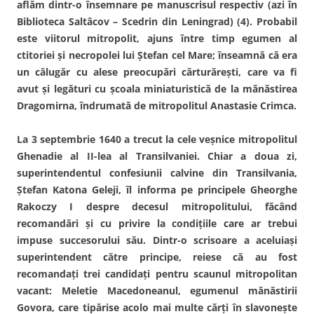
aflăm dintr-o însemnare pe manuscrisul respectiv (azi în
Biblioteca Saltâcov – Scedrin din Leningrad) (4). Probabil
este viitorul mitropolit, ajuns între timp egumen al
ctitoriei şi necropolei lui Ştefan cel Mare; înseamnă că era
un călugăr cu alese preocupări cărturăreşti, care va fi
avut şi legături cu şcoala miniaturistică de la mănăstirea
Dragomirna, îndrumată de mitropolitul Anastasie Crimca.
La 3 septembrie 1640 a trecut la cele veşnice mitropolitul
Ghenadie al II-lea al Transilvaniei. Chiar a doua zi,
superintendentul confesiunii calvine din Transilvania,
Ştefan Katona Geleji, îl informa pe principele Gheorghe
Rakoczy I despre decesul mitropolitului, făcând
recomandări şi cu privire la condiţiile care ar trebui
impuse succesorului său. Dintr-o scrisoare a aceluiaşi
superintendent către principe, reiese că au fost
recomandaţi trei candidaţi pentru scaunul mitropolitan
vacant: Meletie Macedoneanul, egumenul mănăstirii
Govora, care tipărise acolo mai multe cărţi în slavoneşte