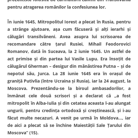
pentru atragerea românilor la confesiunea lor.
În iunie 1645, Mitropolitul Iorest a plecat în Rusia, pentru
a strânge ajutoare, aşa cum făcuseră şi alţi ierarhi şi
călugări transilvăneni. Avea asupra lui scrisoarea de
recomandare către ţarul Rusiei, Mihail Feodorovici
Romanov, dată în Suceava, la 2 iunie 1645. Un astfel de
act primise şi din partea lui Vasile Lupu. Era însoţit de
călugărul Gherman – desigur din mănăstirea Putna – şi de
nepotul său, Jurca. La 28 iunie 1645 era în oraşul de
graniţă Putivlia (între Ucraina şi Rusia), iar la 24 august, la
Moscova. Prezentându-se la biroul ambasadorilor, a
înmânat cele două scrisori şi a declarat că „a fost
mitropolit în Alba-Iulia şi din cetatea aceasta l-au alungat
ungurii, pentru credinţa ortodoxă şi creştinească, şi i-au
făcut multe necazuri. A venit pe urmă în Moldova…, iar
de aici a plecat să se închine Maiestăţii Sale Ţarului din
Moscova” (15).