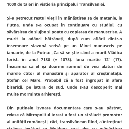
1000 de taleri în vistieria principelui Transilvaniei.
Şi-a petrecut restul vieţii în mănăstirea sa de metanie, la
Putna, unde s-a ocupat în continuare cu studiul, cu
săvârşirea de slujbe şi poate cu copierea de manuscrise. A
murit la adânci bătrâneţi, după cum aflării dintr-o
însemnare slavonă scrisă pe un Minei manuscris pe
ianuarie, de la Putna: „Ca să se ştie când a murit Vlădica
Iorist, în anul 7186 (= 1678), luna martie 12” (17).
Înseamnă că el îşi doarme somnul de veci alături de
marele ctitor al mănăstirii şi apărător al creştinătăţii,
Ştefan cel Mare. Probabil că a fost îngropat în afara
bisericii, pe latura de sud, unde s-au descoperit mai
multe morminte arhiereşti.
Din puţinele izvoare documentare care s-au păstrat,
reiese că Mitropolitul Iorest a fost un strălucit promotor
al unităţii româneşti, căci, transilvănean fiind, a întreţinut
strânse legături cu Moldova, mai ales cu mănăstirea