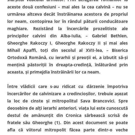
aceste două confesiuni – mai ales la cea calvină – nu se
urmărea altceva decât înstrăinarea acestora de propriul
lor neam, contopirea lor în rândul păturii conducătoare
maghiare. Rezistând la încercările prozelitiste ale
principilor calvini din Alba-Iulia, – Gabriel Bethlen,
Gheorghe Rakoczy I, Gheorghe Rakoczy II şi mai ales
Mihail Apaffi, toţi din secolul al XVII-lea, – Biserica
Ortodoxă Română, cu ierarhii şi preoţii ei, a izbutit să-şi
menţină păstoriţii în dreapta-credinţă, înlăturând prin
aceasta, şi primejdia înstrăinării lor ca neam.
Între vlădicii care s-au ridicat cu dârzenie împotriva
încercărilor de calvinizare a credincioşilor, trebuie aşezat
la loc de cinste şi mitropolitul Sava Brancovici. Spre
deosebire de alţi ierarhi anteriori, viaţa lui este cunoscută
destul de amănunţit din Cronica sârbească scrisă de
fratele său Gheorghe (1). Din acest document se poate
afla că viitorul mitropolit făcea parte dintr-o veche