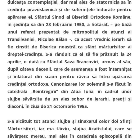
dulceaţa contemplaţiei, dar mai ales de statornicia sa în
credinţa pravoslavnică şi de suferinţele îndurate pentru
apărarea ei, Sfântul Sinod al Bisericii Ortodoxe Române,
în şedinţa sa din 28 februarie 1950, a hotărât, – pe baza
unui referat prezentat de mitropolitul de atunci al
Transilvaniei, Nicolae Bălan -, ca acest vrednic ierarh să
fie cinstit de Biserica noastră ca sfânt mărturisitor al
dreptei-credinţe. S-a rânduit ca el să fie prăznuit la 24
aprilie, o dată cu Sfântul Sava Brancovici, urmaş al său,
după câteva decenii, care de asemenea a fost întemniţat
şi înlăturat din scaun pentru râvna sa întru apărarea
credinţei ortodoxe. Canonizarea lor solemnă s-a făcut în
catedrala „Reîntregirii” din Alba Iulia, în cadrul unor
slujbe săvârşite de un ales sobor de ierarhi, preoţi şi
diaconi, în ziua de 21 octombrie 1955.
S-a alcătuit tot atunci slujba şi sinaxarul celor doi Sfinţi
Mărturisitori, iar ma târziu, slujba Acatistului, care se
săvârşesc mereu, mai ales în catedrala episcopală din