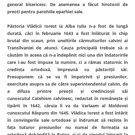
general bisericesc. De asemenea a făcut hirotonii de
preoţi pentru parohiile eparhiei sale.
Păstoria Vlădicii Iorest ia Alba Iulia n-a fost de lungă
durată, căci în februarie 1643 a fost înlăturat în chip
brutal din scaun, prin uneltirile cârmuiturilor calvini ai
Transilvaniei de atunci. Cauza principală trebuie să o
căutăm în aceea că n-a îndeplinit nici una din îndatoririle
care i-au fost impuse la numire, ci a rămas statornic în
credinţa ortodoxă, împreună cu păstoriţii săi.
Presupunem că se va fi împotrivit şi presiunilor,
exercitate asupra sa de către superintendentul calvin, de
a difuza printre preoţii şi credincioşii săi
cunoscutul Catehism calvinesc, redactat în româneşte şi
tipărit în 1642, căruia îi va da Varlaam al Moldovei
cunoscutul Răspuns din 1645. Vlădica Iorest a fost întărit
în convingerile sale ortodoxe şi îndrumat să reziste în
faţa tuturor presiunilor nu numai de formaţia sa
ortodoxă dobândită la Putna, ci şi de sinodul întrunit la