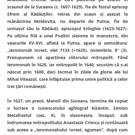
scaunul de la Suceava (c. 1607-1629), fie de fostul episcop
Efrem al Rădăuţilor, retras din scaun şi aşezat la
mănăstirea Moldoviţa, nu departe de Putna, fie de
urmaşul său la Rădăuţi, episcopul Evloghie (1623-1627).
Pe ultima filă a unei Psaltiri slavone în manuscris, din
veacurile XV-XVI, aflată la Putna, apare şi semnătura:
„ieromonah Iorest, vlet 7133 (=1625), noiembrie, 8” (3).
Presupunem că aparţinea viitorului mitropolit. Fiind
ieromonah în 1625, iar mitropolit în 1640, socotim că s-ai
născut prin 1600, deci tocmai în zilele de glorie ale lui
Mihai Viteazul, care înfăptuise prima unire politică a celor
trei ţări româneşti.
În 1637, un preot, Manoil din Suceava, termina de copiat
o lucrare a cunoscutului aghiograf bizantin, Simion
Metafrastul (sec. X), în slavoneşte, început, sub
îndrumarea mitropolitului Anastasie Crimca şi continuată
sub aceea a „ieromonahului Iorest, egumen”, după cum