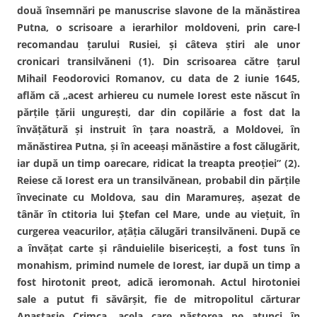
două însemnări pe manuscrise slavone de la mănăstirea
Putna, o scrisoare a ierarhilor moldoveni, prin care-l
recomandau ţarului Rusiei, şi câteva ştiri ale unor
cronicari transilvăneni (1). Din scrisoarea către ţarul
Mihail Feodorovici Romanov, cu data de 2 iunie 1645,
aflăm că „acest arhiereu cu numele Iorest este născut în
părţile ţării ungureşti, dar din copilărie a fost dat la
învăţătură şi instruit în ţara noastră, a Moldovei, în
mănăstirea Putna, şi în aceeaşi mănăstire a fost călugărit,
iar după un timp oarecare, ridicat la treapta preoţiei” (2).
Reiese că Iorest era un transilvănean, probabil din părţile
învecinate cu Moldova, sau din Maramureş, aşezat de
tânăr în ctitoria lui Ştefan cel Mare, unde au vieţuit, în
curgerea veacurilor, aţâţia călugări transilvăneni. După ce
a învăţat carte şi rânduielile bisericeşti, a fost tuns în
monahism, primind numele de Iorest, iar după un timp a
fost hirotonit preot, adică ieromonah. Actul hirotoniei
sale a putut fi săvârşit, fie de mitropolitul cărturar
Anastasie Crimca, acela care păstorea pe atunci în