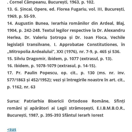
. Cornel Câmpeanu, Bucureşti, 1963, p. 102.
13. G. Şincai, Opere, ed. Florea Fugariu, vol. III, Bucureşti,
1969, p. 55-59.
14. Augustin Bunea, Ierarhia românilor din Ardeal, Blaj,
1904, p. 242-248. Textul legilor respective la Dr. Alexandru
Herlea, Dr. Valeriu Şotropa şi Dr. Ioan Floca, Vechile
legislaţii transilvane, I. Approbatae Constitutiones, în
„Mitropolia Ardealului”, XXI (1976), nr. 7-9, p. 465 şi 536.
15. Silviu Dragomir, ibidem, p. 1077 (extrasul, p. 13).
16. Ibidem, p. 1078-1079 (extrasul, p. 14-15).
17. Pr. Paulin Popescu, op. cit., p. 130 (ms. nr. inv.
577/1863 şi 452/1952); vezi şi întregirile noastre în art. cit.,
p. 1162, nr. 63
Sursa: Patriarhia Bisericii Ortodoxe Române, Sfinţi
români şi apărători ai Legii strămoşeşti, E.I.B.M.B.O.R.,
Bucureşti, 1987, p. 395-393 Sfântul Ierarh Iorest
<sus