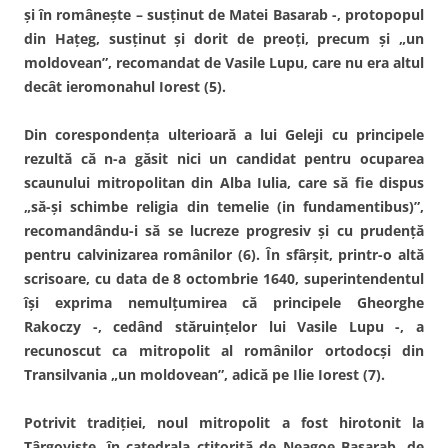
şi în româneşte – susţinut de Matei Basarab -, protopopul
din Haţeg, susţinut şi dorit de preoţi, precum şi „un
moldovean”, recomandat de Vasile Lupu, care nu era altul
decât ieromonahul Iorest (5).
Din corespondenţa ulterioară a lui Geleji cu principele
rezultă că n-a găsit nici un candidat pentru ocuparea
scaunului mitropolitan din Alba Iulia, care să fie dispus
„să-şi schimbe religia din temelie (in fundamentibus)”,
recomandându-i să se lucreze progresiv şi cu prudenţă
pentru calvinizarea românilor (6). În sfârşit, printr-o altă
scrisoare, cu data de 8 octombrie 1640, superintendentul
îşi exprima nemulţumirea că principele Gheorghe
Rakoczy -, cedând stăruinţelor lui Vasile Lupu -, a
recunoscut ca mitropolit al românilor ortodocşi din
Transilvania „un moldovean”, adică pe Ilie Iorest (7).
Potrivit tradiţiei, noul mitropolit a fost hirotonit la
Târgovişte, în catedrala ctitorită de Neagoe Basarab, de