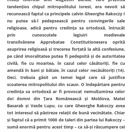
tendenţios chipul mitropolitului Iorest, era nevoit să
recunoască faptul ca principele calvin Gheorghe Rakoczy I
nu putea să-l pedepsească pentru convingerile sale
religioase, adică pentru credinţa sa ortodoxă, întrucât
prin cunoscutele legiuiri medievale
transilvănene Approbatae Constitutionesera oprită
asuprirea religioasă şi trecerea forţată la altă confesiune,
pe când imoralitatea putea fi pedepsită şi de autoritatea
civilă, fie cu moartea, în cazul celor căsătoriţi, fie cu
amendă în bani şi bătaie, în cazul celor necăsătoriţi (14).
Deci, trebuia găsit un temei legal care să justifice
scoaterea mitropolitului din scaun. O îndepărtare pentru
credinţa sa ortodoxă ar fi provocat nemulţumirea celor
doi domni din Ţara Românească şi Moldova, Matei
Basarab şi Vasile Lupu, cu care Gheorghe Rakoczy avea
tot interesul să păstreze relaţii de bună vecinătate. Chiar
şi faptul că a primit 1000 de taleri din partea lui Rakoczy –
sumă enormă pentru acest timp – ca să-şi răscumpere cei