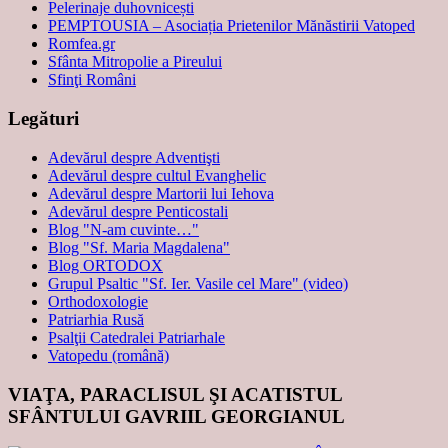
Pelerinaje duhovnicești
PEMPTOUSIA – Asociația Prietenilor Mănăstirii Vatoped
Romfea.gr
Sfânta Mitropolie a Pireului
Sfinţi Români
Legături
Adevărul despre Adventişti
Adevărul despre cultul Evanghelic
Adevărul despre Martorii lui Iehova
Adevărul despre Penticostali
Blog "N-am cuvinte…"
Blog "Sf. Maria Magdalena"
Blog ORTODOX
Grupul Psaltic "Sf. Ier. Vasile cel Mare" (video)
Orthodoxologie
Patriarhia Rusă
Psalţii Catedralei Patriarhale
Vatopedu (română)
VIAŢA, PARACLISUL ŞI ACATISTUL
SFÂNTULUI GAVRIIL GEORGIANUL