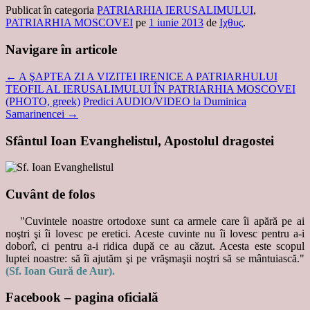
Publicat în categoria
PATRIARHIA IERUSALIMULUI
,
PATRIARHIA MOSCOVEI
pe
1 iunie 2013
de
Ιχθυς
.
Navigare în articole
←
A ŞAPTEA ZI A VIZITEI IRENICE A PATRIARHULUI
TEOFIL AL IERUSALIMULUI ÎN PATRIARHIA MOSCOVEI
(PHOTO, greek)
Predici AUDIO/VIDEO la Duminica
Samarinencei
→
Sfântul Ioan Evanghelistul, Apostolul dragostei
Cuvânt de folos
"Cuvintele noastre ortodoxe sunt ca armele care îi apără pe ai
noştri şi îi lovesc pe eretici. Aceste cuvinte nu îi lovesc pentru a-i
doborî, ci pentru a-i ridica după ce au căzut. Acesta este scopul
luptei noastre: să îi ajutăm şi pe vrăşmaşii noştri să se mântuiască."
(Sf. Ioan Gură de Aur).
Facebook – pagina oficială