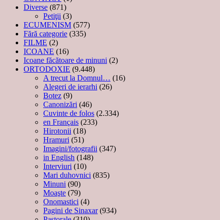
Diverse
(871)
Petiţii
(3)
ECUMENISM
(577)
Fără categorie
(335)
FILME
(2)
ICOANE
(16)
Icoane făcătoare de minuni
(2)
ORTODOXIE
(9.448)
A trecut la Domnul…
(16)
Alegeri de ierarhi
(26)
Botez
(9)
Canonizări
(46)
Cuvinte de folos
(2.334)
en Français
(233)
Hirotonii
(18)
Hramuri
(51)
Imagini/fotografii
(347)
in English
(148)
Interviuri
(10)
Mari duhovnici
(835)
Minuni
(90)
Moaşte
(79)
Onomastici
(4)
Pagini de Sinaxar
(934)
Pastorale
(310)