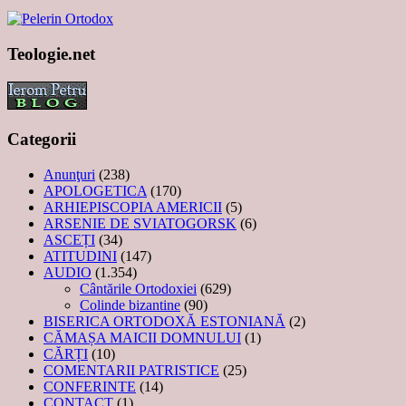
Teologie.net
Categorii
Anunţuri
(238)
APOLOGETICA
(170)
ARHIEPISCOPIA AMERICII
(5)
ARSENIE DE SVIATOGORSK
(6)
ASCEȚI
(34)
ATITUDINI
(147)
AUDIO
(1.354)
Cântările Ortodoxiei
(629)
Colinde bizantine
(90)
BISERICA ORTODOXĂ ESTONIANĂ
(2)
CĂMAȘA MAICII DOMNULUI
(1)
CĂRȚI
(10)
COMENTARII PATRISTICE
(25)
CONFERINTE
(14)
CONTACT
(1)