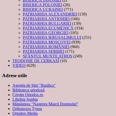
BISERICA JAPONIEI
(2)
BISERICA POLONIEI
(26)
BISERICA UCRAINEI
(771)
PATRIARHIA ALEXANDRIEI
(139)
PATRIARHIA ANTIOHIEI
(166)
PATRIARHIA BULGARIEI
(139)
PATRIARHIA ECUMENICĂ
(334)
PATRIARHIA GEORGIEI
(105)
PATRIARHIA IERUSALIMULUI
(251)
PATRIARHIA MOSCOVEI
(939)
PATRIARHIA ROMÂNIEI
(960)
PATRIARHIA SERBIEI
(171)
SFÂNTUL MUNTE ATHOS
(249)
TEODOSIE DE CERKASÎ
(10)
VIDEO
(629)
Adrese utile
Agenţia de Ştiri "Basilica"
Biblioteca ortodoxă
Creştin Ortodox.ro
Librăria Sophia
Mănăstirea "Naşterea Maicii Domnului"
Orthotoxos Typos
Ortodox Media