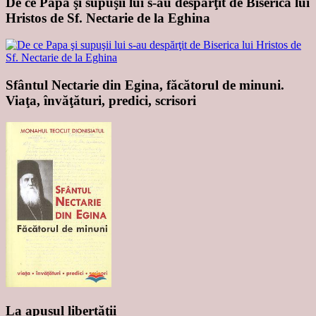
De ce Papa şi supuşii lui s-au despărţit de Biserica lui
Hristos de Sf. Nectarie de la Eghina
Sfântul Nectarie din Egina, făcătorul de minuni.
Viaţa, învăţături, predici, scrisori
La apusul libertăţii