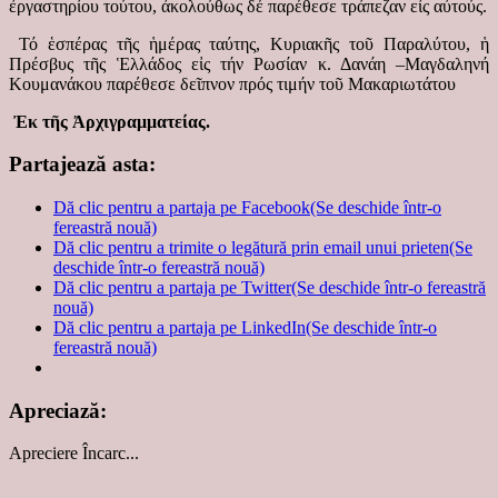
ἐργαστηρίου τούτου, ἀκολούθως δέ παρέθεσε τράπεζαν εἰς αὐτούς.
Τό ἑσπέρας τῆς ἡμέρας ταύτης, Κυριακῆς τοῦ Παραλύτου, ἡ
Πρέσβυς τῆς Ἑλλάδος εἰς τήν Ρωσίαν κ. Δανάη –Μαγδαληνή
Κουμανάκου παρέθεσε δεῖπνον πρός τιμήν τοῦ Μακαριωτάτου
Ἐκ τῆς Ἀρχιγραμματείας.
Partajează asta:
Dă clic pentru a partaja pe Facebook(Se deschide într-o
fereastră nouă)
Dă clic pentru a trimite o legătură prin email unui prieten(Se
deschide într-o fereastră nouă)
Dă clic pentru a partaja pe Twitter(Se deschide într-o fereastră
nouă)
Dă clic pentru a partaja pe LinkedIn(Se deschide într-o
fereastră nouă)
Apreciază:
Apreciere
Încarc...