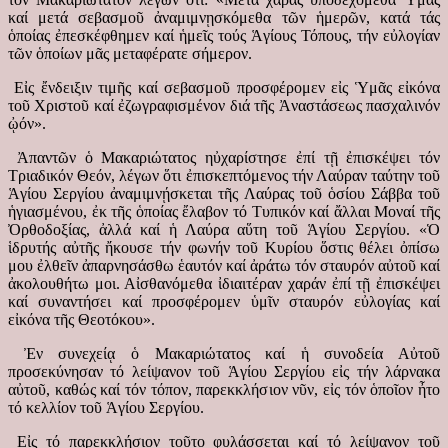
καί μετά σεβασμοῦ ἀναμιμνῃσκόμεθα τῶν ἡμερῶν, κατά τάς
ὁποίας ἐπεσκέφθημεν καί ἡμεῖς τούς Ἁγίους Τόπους, τήν εὐλογίαν
τῶν ὁποίων μᾶς μεταφέρατε σήμερον.
Εἰς ἔνδειξιν τιμῆς καί σεβασμοῦ προσφέρομεν εἰς Ὑμᾶς εἰκόνα
τοῦ Χριστοῦ καί ἐζωγραφισμένον διά τῆς Ἀναστάσεως πασχαλινόν
ᾠόν».
Ἀπαντῶν ὁ Μακαριώτατος ηὐχαρίστησε ἐπί τῇ ἐπισκέψει τόν
Τριαδικόν Θεόν, λέγων ὅτι ἐπισκεπτόμενος τήν Λαύραν ταύτην τοῦ
Ἁγίου Σεργίου ἀναμιμνῄσκεται τῆς Λαύρας τοῦ ὁσίου Σάββα τοῦ
ἡγιασμένου, ἐκ τῆς ὁποίας ἔλαβον τό Τυπικόν καί ἄλλαι Μοναί τῆς
Ὀρθοδοξίας, ἀλλά καί ἡ Λαύρα αὕτη τοῦ Ἁγίου Σεργίου. «Ὁ
ἱδρυτής αὐτῆς ἤκουσε τήν φωνήν τοῦ Κυρίου ὅστις θέλει ὀπίσω
μου ἐλθεῖν ἀπαρνησάσθω ἑαυτόν καί ἀράτω τόν σταυρόν αὐτοῦ καί
ἀκολουθήτω μοι. Αἰσθανόμεθα ἰδιαιτέραν χαράν ἐπί τῇ ἐπισκέψει
καί συναντήσει καί προσφέρομεν ὑμῖν σταυρόν εὐλογίας καί
εἰκόνα τῆς Θεοτόκου».
Ἐν συνεχείᾳ ὁ Μακαριώτατος καί ἡ συνοδεία Αὐτοῦ
προσεκύνησαν τό λείψανον τοῦ Ἁγίου Σεργίου εἰς τήν λάρνακα
αὐτοῦ, καθώς καί τόν τόπον, παρεκκλήσιον νῦν, εἰς τόν ὁποῖον ἦτο
τό κελλίον τοῦ Ἁγίου Σεργίου.
Εἰς τό παρεκκλήσιον τοῦτο φυλάσσεται καί τό λείψανον τοῦ