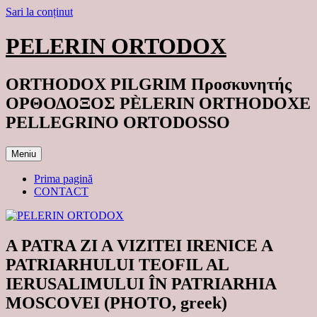
Sari la conținut
PELERIN ORTODOX
ORTHODOX PILGRIM Προσκυνητής
ΟΡΘΟΔΟΞΟΣ PÈLERIN ORTHODOXE
PELLEGRINO ORTODOSSO
Meniu
Prima pagină
CONTACT
A PATRA ZI A VIZITEI IRENICE A
PATRIARHULUI TEOFIL AL
IERUSALIMULUI ÎN PATRIARHIA
MOSCOVEI (PHOTO, greek)