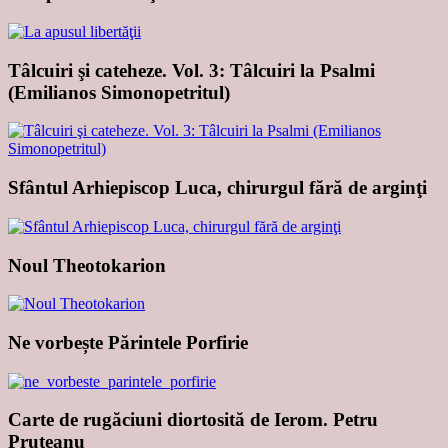
Tâlcuiri şi cateheze. Vol. 3: Tâlcuiri la Psalmi
(Emilianos Simonopetritul)
Sfântul Arhiepiscop Luca, chirurgul fără de arginţi
Noul Theotokarion
Ne vorbește Părintele Porfirie
Carte de rugăciuni diortosită de Ierom. Petru
Pruteanu