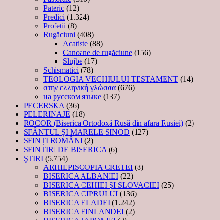
Pateric
(12)
Predici
(1.324)
Profetii
(8)
Rugăciuni
(408)
Acatiste
(88)
Canoane de rugăciune
(156)
Slujbe
(17)
Schismatici
(78)
TEOLOGIA VECHIULUI TESTAMENT
(14)
στην ελληνική γλώσσα
(676)
на русском языке
(137)
PECERSKA
(36)
PELERINAJE
(18)
ROCOR (Biserica Ortodoxă Rusă din afara Rusiei)
(2)
SFÂNTUL ȘI MARELE SINOD
(127)
SFINȚI ROMÂNI
(2)
SFINTIRI DE BISERICA
(6)
ŞTIRI
(5.754)
ARHIEPISCOPIA CRETEI
(8)
BISERICA ALBANIEI
(22)
BISERICA CEHIEI ŞI SLOVACIEI
(25)
BISERICA CIPRULUI
(136)
BISERICA ELADEI
(1.242)
BISERICA FINLANDEI
(2)