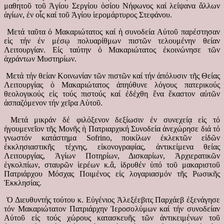
μαθητοῦ τοῦ Ἁγίου Σεργίου ὁσίου Νήφωνος καί λείψανα ἄλλων
ἁγίων, ἐν οἷς καί τοῦ Ἁγίου ἱερομάρτυρος Στεφάνου.
Μετά ταῦτα ὁ Μακαριώτατος καί ἡ συνοδεία Αὐτοῦ παρέστησαν
εἰς τήν ἐν μέσῳ πολυαρίθμων πιστῶν τελουμένην θείαν
Λειτουργίαν. Εἰς ταύτην ὁ Μακαριώτατος ἐκοινώνησε τῶν
ἀχράντων Μυστηρίων.
Μετά τήν θείαν Κοινωνίαν τῶν πιστῶν καί τήν ἀπόλυσιν τῆς Θείας
Λειτουργίας ὁ Μακαριώτατος ἀπηύθυνε λόγους πατερικούς
θεολογικούς εἰς τούς πιστούς καί ἐδέχθη ἕνα ἕκαστον αὐτῶν
ἀσπαζόμενον τήν χεῖρα Αὐτοῦ.
Μετά μικράν δέ φιλόξενον δεξίωσιν ἐν συνεχείᾳ εἰς τό
ἡγουμενεῖον τῆς Μονῆς ἡ Πατριαρχική Συνοδεία ἀνεχώρησε διά τό
γνωστόν κατάστημα Sofrino, ποικίλων ἐκλεκτῶν εἰδῶν
ἐκκλησιαστικῆς τέχνης, εἰκονογραφίας, ἀντικείμενα θείας
Λειτουργίας, Ἁγίων Ποτηρίων, Δισκαρίων, Ἀρχιερατικῶν
ἐγκολπίων, σταυρῶν ἱερέων κ.ἄ, ἱδρυθέν ὑπό τοῦ μακαριστοῦ
Πατριάρχου Μόσχας Ποιμένος εἰς λογαριασμόν τῆς Ρωσικῆς
Ἐκκλησίας.
Ὁ Διευθυντής τούτου κ. Εὐγένιος Ἀλεξέεβιτς Παρχάεβ ἐξενάγησε
τόν Μακαριώτατον Πατριάρχην Ἱεροσολύμων καί τήν συνοδείαν
Αὐτοῦ εἰς τούς χώρους κατασκευῆς τῶν ἀντικειμένων τοῦ