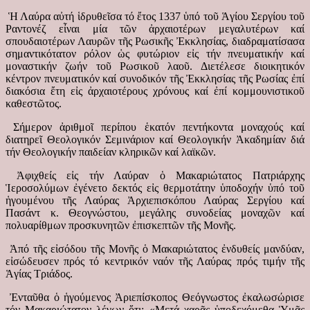
Ἡ Λαύρα αὐτή ἱδρυθεῖσα τό ἔτος 1337 ὑπό τοῦ Ἁγίου Σεργίου τοῦ
Ραντονέζ εἶναι μία τῶν ἀρχαιοτέρων μεγαλυτέρων καί
σπουδαιοτέρων Λαυρῶν τῆς Ρωσικῆς Ἐκκλησίας, διαδραματίσασα
σημαντικότατον ρόλον ὡς φυτώριον εἰς τήν πνευματικήν καί
μοναστικήν ζωήν τοῦ Ρωσικοῦ λαοῦ. Διετέλεσε διοικητικόν
κέντρον πνευματικόν καί συνοδικόν τῆς Ἐκκλησίας τῆς Ρωσίας ἐπί
διακόσια ἔτη εἰς ἀρχαιοτέρους χρόνους καί ἐπί κομμουνιστικοῦ
καθεστῶτος.
Σήμερον ἀριθμοῖ περίπου ἑκατόν πεντήκοντα μοναχούς καί
διατηρεῖ Θεολογικόν Σεμινάριον καί Θεολογικήν Ἀκαδημίαν διά
τήν Θεολογικήν παιδείαν κληρικῶν καί λαϊκῶν.
Ἀφιχθείς εἰς τήν Λαύραν ὁ Μακαριώτατος Πατριάρχης
Ἱεροσολύμων ἐγένετο δεκτός εἰς θερμοτάτην ὑποδοχήν ὑπό τοῦ
ἡγουμένου τῆς Λαύρας Ἀρχιεπισκόπου Λαύρας Σεργίου καί
Πασάντ κ. Θεογνώστου, μεγάλης συνοδείας μοναχῶν καί
πολυαρίθμων προσκυνητῶν ἐπισκεπτῶν τῆς Μονῆς.
Ἀπό τῆς εἰσόδου τῆς Μονῆς ὁ Μακαριώτατος ἐνδυθείς μανδύαν,
εἰσώδευσεν πρός τό κεντρικόν ναόν τῆς Λαύρας πρός τιμήν τῆς
Ἁγίας Τριάδος.
Ἐνταῦθα ὁ ἡγούμενος Ἀριεπίσκοπος Θεόγνωστος ἐκαλωσώρισε
τόν Μακαριώτατον λέγων ὅτι: «Μετά χαρᾶς ὑποδεχόμεθα Ὑμᾶς