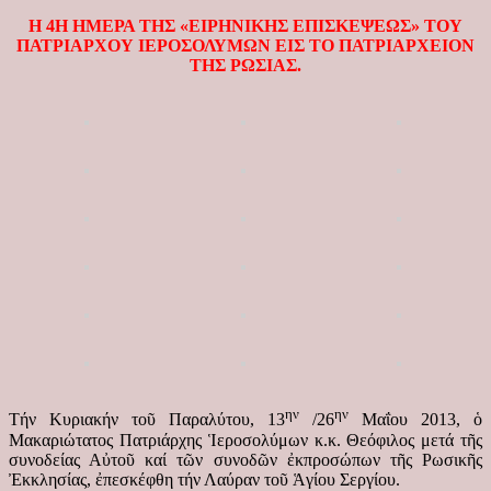
Η 4Η ΗΜΕΡΑ ΤΗΣ «ΕΙΡΗΝΙΚΗΣ ΕΠΙΣΚΕΨΕΩΣ» ΤΟΥ
ΠΑΤΡΙΑΡΧΟΥ ΙΕΡΟΣΟΛΥΜΩΝ ΕΙΣ ΤΟ ΠΑΤΡΙΑΡΧΕΙΟΝ
ΤΗΣ ΡΩΣΙΑΣ.
ην
ην
Τήν Κυριακήν τοῦ Παραλύτου, 13
/26
Μαΐου 2013, ὁ
Μακαριώτατος Πατριάρχης Ἱεροσολύμων κ.κ. Θεόφιλος μετά τῆς
συνοδείας Αὐτοῦ καί τῶν συνοδῶν ἐκπροσώπων τῆς Ρωσικῆς
Ἐκκλησίας, ἐπεσκέφθη τήν Λαύραν τοῦ Ἁγίου Σεργίου.