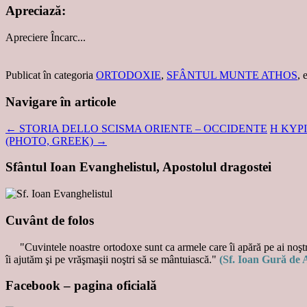
Apreciază:
Apreciere
Încarc...
Publicat în categoria
ORTODOXIE
,
SFÂNTUL MUNTE ATHOS
, 
Navigare în articole
←
STORIA DELLO SCISMA ORIENTE – OCCIDENTE
Η ΚΥΡ
(PHOTO, GREEK)
→
Sfântul Ioan Evanghelistul, Apostolul dragostei
Cuvânt de folos
"Cuvintele noastre ortodoxe sunt ca armele care îi apără pe ai noştri
îi ajutăm şi pe vrăşmaşii noştri să se mântuiască."
(Sf. Ioan Gură de 
Facebook – pagina oficială