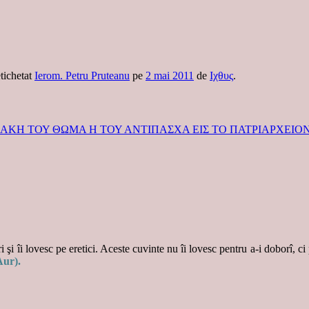
etichetat
Ierom. Petru Pruteanu
pe
2 mai 2011
de
Ιχθυς
.
ΙΑΚΗ ΤΟΥ ΘΩΜΑ Η ΤΟΥ ΑΝΤΙΠΑΣΧΑ ΕΙΣ ΤΟ ΠΑΤΡΙΑΡΧΕΙΟΝ
 şi îi lovesc pe eretici. Aceste cuvinte nu îi lovesc pentru a-i doborî, ci
Aur).