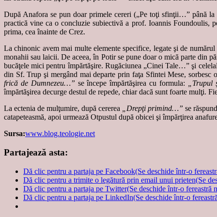
După Anafora se pun doar primele cereri („Pe toţi sfinţii…” până la 
practică vine ca o concluzie subiectivă a prof. Ioannis Foundoulis, pe
prima, cea înainte de Crez.
La chinonic avem mai multe elemente specifice, legate şi de numărul mare
monahii sau laicii. De aceea, în Potir se pune doar o mică parte din păr
bucăţele mici pentru împărtăşire. Rugăciunea „Cinei Tale…” şi celelalte
din Sf. Trup şi mergând mai departe prin faţa Sfintei Mese, sorbesc o
frică de Dumnezeu…”
se începe împărtăşirea cu formula:
„Trupul ş
împărtăşirea decurge destul de repede, chiar dacă sunt foarte mulţi. Fi
La ectenia de mulţumire, după cererea
„Drepţi primind…”
se răspun
catapeteasmă, apoi urmează Otpustul după obicei şi împărţirea anafurei
Sursa:
www.blog.teologie.net
Partajează asta:
Dă clic pentru a partaja pe Facebook(Se deschide într-o fereast
Dă clic pentru a trimite o legătură prin email unui prieten(Se de
Dă clic pentru a partaja pe Twitter(Se deschide într-o fereastră 
Dă clic pentru a partaja pe LinkedIn(Se deschide într-o fereastr