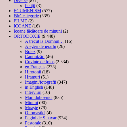
Diverse
(871)
Petiţii
(3)
ECUMENISM
(577)
Fără categorie
(335)
FILME
(2)
ICOANE
(16)
Icoane făcătoare de minuni
(2)
ORTODOXIE
(9.448)
A trecut la Domnul…
(16)
Alegeri de ierarhi
(26)
Botez
(9)
Canonizări
(46)
Cuvinte de folos
(2.334)
en Français
(233)
Hirotonii
(18)
Hramuri
(51)
Imagini/fotografii
(347)
in English
(148)
Interviuri
(10)
Mari duhovnici
(835)
Minuni
(90)
Moaşte
(79)
Onomastici
(4)
Pagini de Sinaxar
(934)
Pastorale
(310)