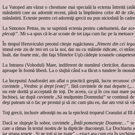
La Vatoped am văzut o chestiune mai specială la ectenia întreită (atât
mănăstirii care au adormit recent, până la împlinirea celor 40 de zile
mănăstirii. Ectenie pentru cei adormiţi grecii nu pun niciodată în cadrul
La Simonos Petras, nu se suprimă ectenia pentru catehumeni, dar acea
plecaţi”
. Mi s-a spus că le-ar scoate de tot (aşa cum fac pe la metoace şi 
În timpul Heruvicului preotul citeşte rugăciunea „
Nimeni din cei leg
imnul este zis de trei ori ca la noi, dar nu cu mâinile ridicate, ci strâ
înalt, dar foarte mic, din faţa Sfintelor Uşi) cădeşte icoanele catapetesm
La Intrarea (Vohodul) Mare, indiferent de numărul clericilor, diacon
aproape în formă liberă. La o slujbă când s-a făcut o tundere în mona
La începutul Anaforalei am aflat o practică greşită, lucru recunosc ch
cuvintele
„Vrednic şi drept [este]”
, fără cuvintele de mai departe („…
nu este dorită şi acceptată de toţi. De aceea, ca şi în cea mai mare p
închise), iar după cuvintele „Să mulţumim Domnului” se continuă de 
deşi puteam să o fac pe prostul şi să zic cum ştiu eu, dar am vrut să v
Toţi grecii, inclusiv athoniţii nu au la epicleză troparul Ceasului al III-
Dacă se slujeşte în sobor, cuvintele
„Întâi pomeneşte Doamne…”
se 
care a rămas în textul nostru de la dipticile diaconeşti. La Dochiar
iar strana repete „Şi pe toţi şi pe toate” – exact aşa cum era în vechim