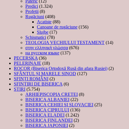
Pateric
(12)
Predici
(1.324)
Profetii
(8)
Rugăciuni
(408)
Acatiste
(88)
Canoane de rugăciune
(156)
Slujbe
(17)
Schismatici
(78)
TEOLOGIA VECHIULUI TESTAMENT
(14)
στην ελληνική γλώσσα
(676)
на русском языке
(137)
PECERSKA
(36)
PELERINAJE
(18)
ROCOR (Biserica Ortodoxă Rusă din afara Rusiei)
(2)
SFÂNTUL ȘI MARELE SINOD
(127)
SFINȚI ROMÂNI
(2)
SFINTIRI DE BISERICA
(6)
ŞTIRI
(5.754)
ARHIEPISCOPIA CRETEI
(8)
BISERICA ALBANIEI
(22)
BISERICA CEHIEI ŞI SLOVACIEI
(25)
BISERICA CIPRULUI
(136)
BISERICA ELADEI
(1.242)
BISERICA FINLANDEI
(2)
BISERICA JAPONIEI
(2)