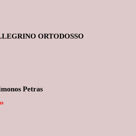
ELLEGRINO ORTODOSSO
monos Petras
as