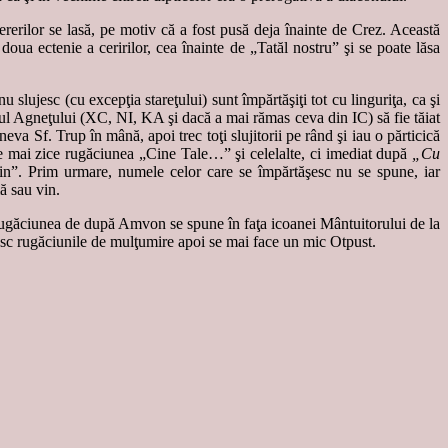
erilor se lasă, pe motiv că a fost pusă deja înainte de Crez. Această
oua ectenie a ceririlor, cea înainte de „Tatăl nostru” şi se poate lăsa
slujesc (cu excepţia stareţului) sunt împărtăşiţi tot cu linguriţa, ca şi
estul Agneţului (XC, NI, KA şi dacă a mai rămas ceva din IC) să fie tăiat
a Sf. Trup în mână, apoi trec toţi slujitorii pe rând şi iau o părticică
 se mai zice rugăciunea „Cine Tale…” şi celelalte, ci imediat după
„Cu
in”. Prim urmare, numele celor care se împărtăşesc nu se spune, iar
ă sau vin.
 Rugăciunea de după Amvon se spune în faţa icoanei Mântuitorului de la
tesc rugăciunile de mulţumire apoi se mai face un mic Otpust.