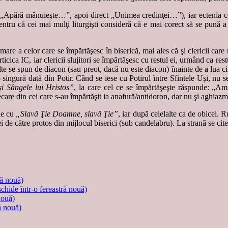
„Apără mânuieşte…”, apoi direct „Unimea credinţei…”), iar ectenia cer
ntru că cei mai mulţi liturgişti consideră că e mai corect să se pună a d
 a celor care se împărtăşesc în biserică, mai ales că şi clericii care nu 
ticica IC, iar clericii slujitori se împărtăşesc cu restul ei, urmând ca r
 se spun de diacon (sau preot, dacă nu este diacon) înainte de a lua cinev
 singură dată din Potir. Când se iese cu Potirul între Sfintele Uşi, nu
i Sângele lui Hristos”
, la care cel ce se împărtăşeşte răspunde: „Am
ecare din cei care s-au împărtăşit ia anafură/antidoron, dar nu şi aghiazm
de cu
„Slavă Ţie Doamne, slavă Ţie”
, iar după celelalte ca de obicei.
 de către protos din mijlocul biserici (sub candelabru). La strană se ci
ră nouă)
schide într-o fereastră nouă)
nouă)
ă nouă)