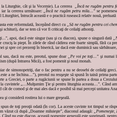
 la Liturghie, cât şi la Vecernie). La cererea
„Încă ne rugăm pentru fe
, iar la cererea următoare:
„Încă ne rugăm petru mila…”
se pomenesc m
 Liturghiei, întrucât această e o practică rusească relativ nouă, preluată
sta este reformulată, începând direct cu
„Să ne rugăm pentru cei che
schituri), dar se tem că vor fi criticaţi de ceilalţi athoniţi.
aţi…
”, apoi, dacă este singur (sau şi cu diacon), spune o singură dată
„N
nse cruciş la piept. În zilele de rând cădirea este foarte simplă, fără ca p
ei şi spre cei prezenţi în biserică, iar dacă este duminică sau sărbătoare,
ul sau, dacă nu este, preotul, spune doar
„Pe voi pe toţi…”
şi numai l
hism (după Intrarea Mică), a fost pomenit şi noul monah.
iar de simonopetriţi, dar o fac pentru a nu se deosebi de ceilalţi greci.
este a ne închina…”), preotul nu reuşeşte să spună în taină prima parte a
arte a Greciei, o parte a rugăciunii se spune în partea a doua a Crezului
la cuvintele „…Mulţumim Ţie şi pentru liturghia aceasta…”. Când am slu
ăd cât de comod şi de mai ales dacă e posibil să mai percepi unitatea Ana
lea şi consideră rostirea lui o mare greşeală.
spun de toţi preoţii odată (în cor). La aceste cuvinte tot timpul se răs
iu am văzut că după „Doamne miluieşte”, diaconul adaugă:
„Pomeneşte, Do
e. Când nu este diacon, această pomenire generală este suprimată, pentru 