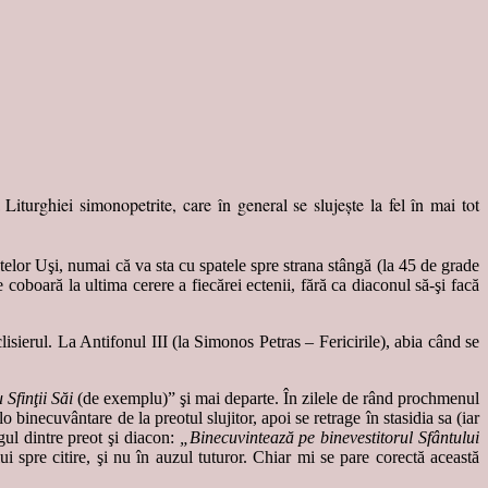
Liturghiei simonopetrite, care în general se slujeşte la fel în mai tot
ntelor Uşi, numai că va sta cu spatele spre strana stângă (la 45 de grade
e coboară la ultima cerere a fiecărei ectenii, fără ca diaconul să-şi facă
isierul. La Antifonul III (la Simonos Petras – Fericirile), abia când se
Sfinţii Săi
(de exemplu)” şi mai departe. În zilele de rând prochmenul
o binecuvântare de la preotul slujitor, apoi se retrage în stasidia sa (iar
gul dintre preot şi diacon:
„Binecuvintează pe binevestitorul Sfântului
 spre citire, şi nu în auzul tuturor. Chiar mi se pare corectă această