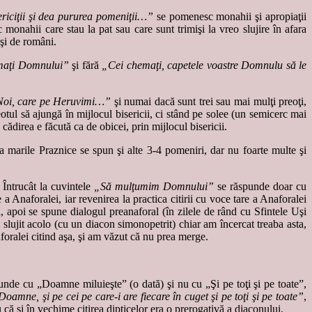
riciţii şi dea pururea pomeniţii…”
se pomenesc monahii şi apropiaţii
onahii care stau la pat sau care sunt trimişi la vreo slujire în afara
 şi de români.
maţi Domnului”
şi fără
„Cei chemaţi, capetele voastre Domnulu să le
oi, care pe Heruvimi…”
şi numai dacă sunt trei sau mai mulţi preoţi,
reotul să ajungă în mijlocul bisericii, ci stând pe solee (un semicerc mai
 cădirea e făcută ca de obicei, prin mijlocul bisericii.
a marile Praznice se spun şi alte 3-4 pomeniri, dar nu foarte multe şi
 Întrucât la cuvintele
„Să mulţumim Domnului”
se răspunde doar cu
 Anaforalei, iar revenirea la practica citirii cu voce tare a Anaforalei
, apoi se spune dialogul preanaforal (în zilele de rând cu Sfintele Uşi
jit acolo (cu un diacon simonopetrit) chiar am încercat treaba asta,
foralei citind aşa, şi am văzut că nu prea merge.
punde cu „Doamne miluieşte” (o dată) şi nu cu „Şi pe toţi şi pe toate”,
amne, şi pe cei pe care-i are fiecare în cuget şi pe toţi şi pe toate”
,
că şi în vechime citirea dipticelor era o prerogativă a diaconului.