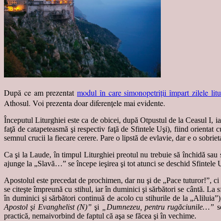
După ce am prezentat
modul în care simonopetriţii împart zilele litu
Athosul. Voi prezenta doar diferenţele mai evidente.
Începutul Liturghiei este ca de obicei, după Otpustul de la Ceasul I, ia
faţă de catapeteasmă şi respectiv faţă de Sfintele Uşi), fiind orientat c
semnul crucii la fiecare cerere. Pare o lipstă de evlavie, dar e o sobriet
Ca şi la Laude, în timpul Liturghiei preotul nu trebuie să închidă sau 
ajunge la „Slavă…” se începe ieşirea şi tot atunci se deschid Sfintele 
Apostolul este precedat de prochimen, dar nu şi de „Pace tuturor!”, ci
se citeşte împreună cu stihul, iar în duminici şi sărbători se cântă. La s
în duminici şi sărbători continuă de acolo cu stihurile de la „Aliluia”
Apostol şi Evanghelist (N)”
şi
„Dumnezeu, pentru rugăciunile…”
se
practică, nemaivorbind de faptul că aşa se făcea şi în vechime.