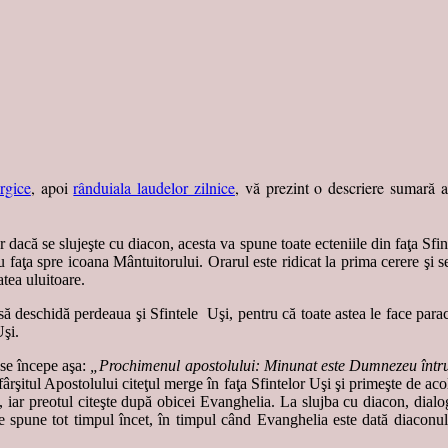
rgice
, apoi
rânduiala laudelor zilnice
, vă prezint o descriere sumară a 
r dacă se slujeşte cu diacon, acesta va spune toate ecteniile din faţa Sfi
u faţa spre icoana Mântuitorului. Orarul este ridicat la prima cerere şi s
atea uluitoare.
să deschidă perdeaua şi Sfintele Uşi, pentru că toate astea le face paracl
Uşi.
 se începe aşa:
„Prochimenul apostolului: Minunat este Dumnezeu întru 
fârşitul Apostolului citeţul merge în faţa Sfintelor Uşi şi primeşte de acol
), iar preotul citeşte după obicei Evanghelia. La slujba cu diacon, dialo
 spune tot timpul încet, în timpul când Evanghelia este dată diaconului