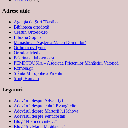
Adrese utile
Agenţia de Ştiri "Basilica"
Biblioteca ortodoxă
Creştin Ortodox.ro
Librăria Sophia
Mănăstirea "Naşterea Maicii Domnului"
Orthotoxos Typos
Ortodox Media
Pelerinaje duhovnicești
PEMPTOUSIA – Asociația Prietenilor Mănăstirii Vatoped
Romfea.gr
Sfânta Mitropolie a Pireului
Sfinţi Români
Legături
Adevărul despre Adventişti
Adevărul despre cultul Evanghelic
Adevărul despre Martorii lui Iehova
Adevărul despre Penticostali
Blog "N-am cuvinte…"
Blog "Sf. Maria Magdalena"