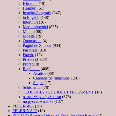
Hirotonii
(18)
Hramuri
(51)
Imagini/fotografii
(347)
in English
(148)
Interviuri
(10)
Mari duhovnici
(835)
Minuni
(90)
Moaşte
(79)
Onomastici
(4)
Pagini de Sinaxar
(934)
Pastorale
(310)
Pateric
(12)
Predici
(1.324)
Profetii
(8)
Rugăciuni
(408)
Acatiste
(88)
Canoane de rugăciune
(156)
Slujbe
(17)
Schismatici
(78)
TEOLOGIA VECHIULUI TESTAMENT
(14)
στην ελληνική γλώσσα
(676)
на русском языке
(137)
PECERSKA
(36)
PELERINAJE
(18)
ROCOR (Biserica Ortodoxă Rusă din afara Rusiei)
(2)