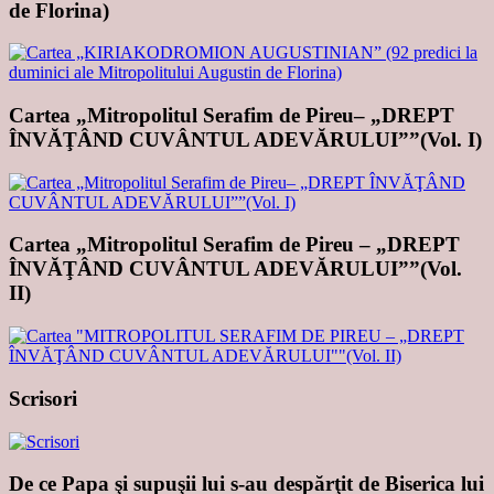
de Florina)
Cartea „Mitropolitul Serafim de Pireu– „DREPT
ÎNVĂŢÂND CUVÂNTUL ADEVĂRULUI””(Vol. I)
Cartea „Mitropolitul Serafim de Pireu – „DREPT
ÎNVĂŢÂND CUVÂNTUL ADEVĂRULUI””(Vol.
II)
Scrisori
De ce Papa şi supuşii lui s-au despărţit de Biserica lui