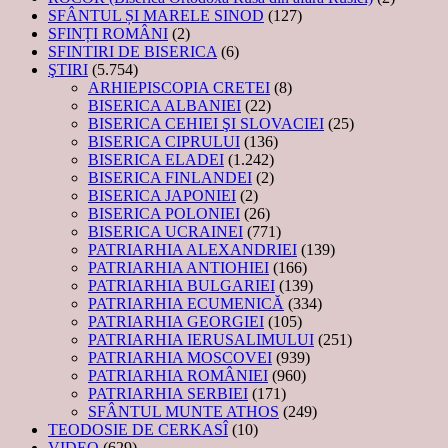
SFÂNTUL ȘI MARELE SINOD
(127)
SFINȚI ROMÂNI
(2)
SFINTIRI DE BISERICA
(6)
ŞTIRI
(5.754)
ARHIEPISCOPIA CRETEI
(8)
BISERICA ALBANIEI
(22)
BISERICA CEHIEI ŞI SLOVACIEI
(25)
BISERICA CIPRULUI
(136)
BISERICA ELADEI
(1.242)
BISERICA FINLANDEI
(2)
BISERICA JAPONIEI
(2)
BISERICA POLONIEI
(26)
BISERICA UCRAINEI
(771)
PATRIARHIA ALEXANDRIEI
(139)
PATRIARHIA ANTIOHIEI
(166)
PATRIARHIA BULGARIEI
(139)
PATRIARHIA ECUMENICĂ
(334)
PATRIARHIA GEORGIEI
(105)
PATRIARHIA IERUSALIMULUI
(251)
PATRIARHIA MOSCOVEI
(939)
PATRIARHIA ROMÂNIEI
(960)
PATRIARHIA SERBIEI
(171)
SFÂNTUL MUNTE ATHOS
(249)
TEODOSIE DE CERKASÎ
(10)
VIDEO
(629)