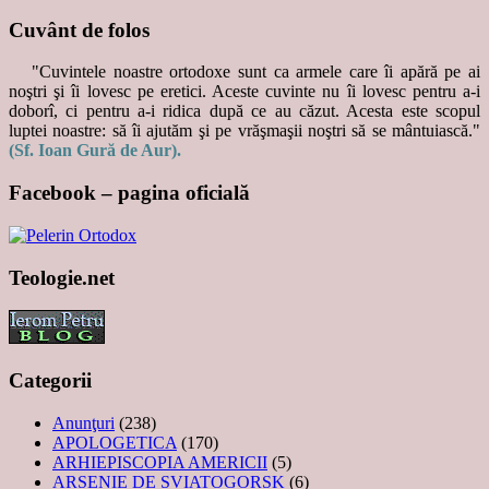
Cuvânt de folos
"Cuvintele noastre ortodoxe sunt ca armele care îi apără pe ai
noştri şi îi lovesc pe eretici. Aceste cuvinte nu îi lovesc pentru a-i
doborî, ci pentru a-i ridica după ce au căzut. Acesta este scopul
luptei noastre: să îi ajutăm şi pe vrăşmaşii noştri să se mântuiască."
(Sf. Ioan Gură de Aur).
Facebook – pagina oficială
Teologie.net
Categorii
Anunţuri
(238)
APOLOGETICA
(170)
ARHIEPISCOPIA AMERICII
(5)
ARSENIE DE SVIATOGORSK
(6)