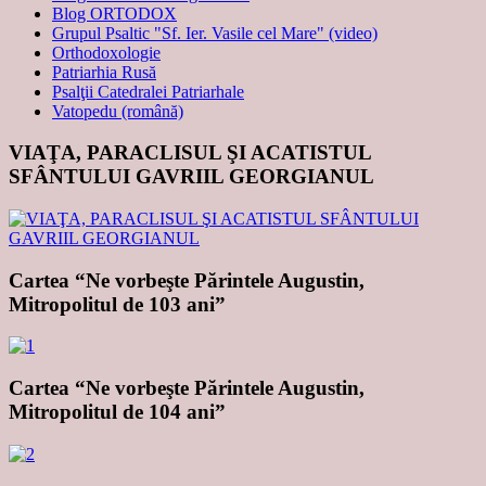
Blog ORTODOX
Grupul Psaltic "Sf. Ier. Vasile cel Mare" (video)
Orthodoxologie
Patriarhia Rusă
Psalţii Catedralei Patriarhale
Vatopedu (română)
VIAŢA, PARACLISUL ŞI ACATISTUL
SFÂNTULUI GAVRIIL GEORGIANUL
Cartea “Ne vorbeşte Părintele Augustin,
Mitropolitul de 103 ani”
Cartea “Ne vorbeşte Părintele Augustin,
Mitropolitul de 104 ani”