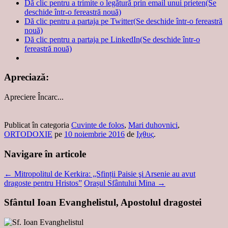
Dă clic pentru a trimite o legătură prin email unui prieten(Se
deschide într-o fereastră nouă)
Dă clic pentru a partaja pe Twitter(Se deschide într-o fereastră
nouă)
Dă clic pentru a partaja pe LinkedIn(Se deschide într-o
fereastră nouă)
Apreciază:
Apreciere
Încarc...
Publicat în categoria
Cuvinte de folos
,
Mari duhovnici
,
ORTODOXIE
pe
10 noiembrie 2016
de
Ιχθυς
.
Navigare în articole
←
Mitropolitul de Kerkira: „Sfinții Paisie şi Arsenie au avut
dragoste pentru Hristos”
Orașul Sfântului Mina
→
Sfântul Ioan Evanghelistul, Apostolul dragostei