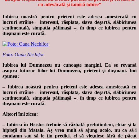
cu adevărată şi tainică iubire”
Iubirea noastră pentru prieteni este adesea amestecată cu
lucruri străine – interesul, răsplata, slava deşartă, slăbiciunea
sentimentală, simpatia pătimaşă ‒, în timp ce iubirea pentru
duşmani este curată.
Foto: Oana Nechifor
Iubirea lui Dumnezeu nu cunoaşte margini. Ea se revarsă
asupra tuturor fiilor lui Dumnezeu, prieteni şi duşmani. Îmi
spunea:
‒ Iubirea noastră pentru prieteni este adesea amestecată cu
lucruri străine – interesul, răsplata, slava deşartă, slăbiciunea
sentimentală, simpatia pătimaşă ‒, în timp ce iubirea pentru
duşmani este curată.
Alteori îmi zicea:
‒ Iubirea în Hristos trebuie să răzbată pretutindeni, chiar şi la
hipioţii din Matala. Aş vrea mult să ajung acolo, nu ca să-i
condamn sau să le ţin predici, ci să vieţuiesc fără de păcat