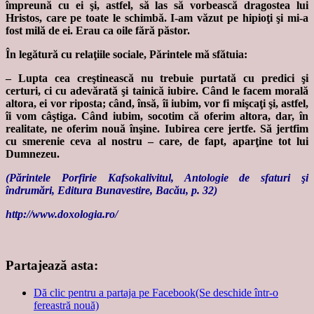
împreună cu ei şi, astfel, să las să vorbească dragostea lui
Hristos, care pe toate le schimbă. I-am văzut pe hipioţi şi mi-a
fost milă de ei. Erau ca oile fără păstor.
În legătură cu relaţiile sociale, Părintele mă sfătuia:
‒ Lupta cea creştinească nu trebuie purtată cu predici şi
certuri, ci cu adevărată şi tainică iubire. Când le facem morală
altora, ei vor riposta; când, însă, îi iubim, vor fi mişcaţi şi, astfel,
îi vom câştiga. Când iubim, socotim că oferim altora, dar, în
realitate, ne oferim nouă înşine. Iubirea cere jertfe. Să jertfim
cu smerenie ceva al nostru – care, de fapt, aparţine tot lui
Dumnezeu.
(Părintele Porfirie Kafsokalivitul, Antologie de sfaturi şi
îndrumări, Editura Bunavestire, Bacău, p. 32)
http://www.doxologia.ro/
Partajează asta:
Dă clic pentru a partaja pe Facebook(Se deschide într-o
fereastră nouă)