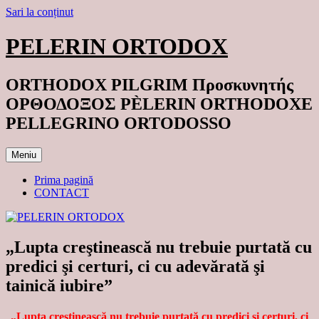
Sari la conținut
PELERIN ORTODOX
ORTHODOX PILGRIM Προσκυνητής
ΟΡΘΟΔΟΞΟΣ PÈLERIN ORTHODOXE
PELLEGRINO ORTODOSSO
Meniu
Prima pagină
CONTACT
„Lupta creştinească nu trebuie purtată cu
predici şi certuri, ci cu adevărată şi
tainică iubire”
„Lupta creştinească nu trebuie purtată cu predici şi certuri, ci