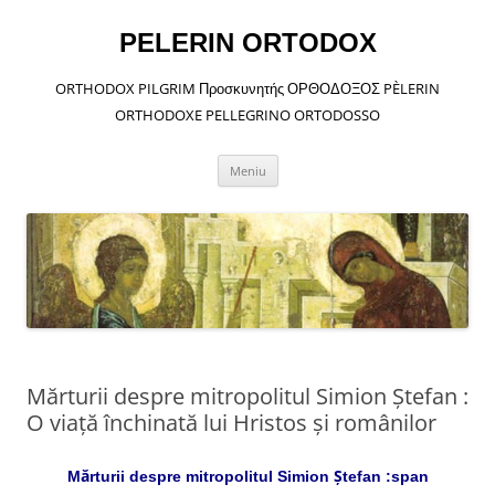
Sari
la
conținut
PELERIN ORTODOX
ORTHODOX PILGRIM Προσκυνητής ΟΡΘΟΔΟΞΟΣ PÈLERIN
ORTHODOXE PELLEGRINO ORTODOSSO
Meniu
Mărturii despre mitropolitul Simion Ştefan :
O viaţă închinată lui Hristos şi românilor
Mărturii despre mitropolitul Simion Ştefan :
span