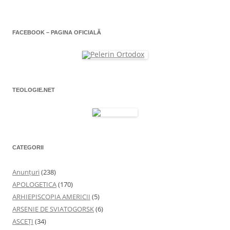
o
f
l
e
r
e
e
a
FACEBOOK – PAGINA OFICIALĂ
s
t
r
ă
n
o
u
ă
)
TEOLOGIE.NET
CATEGORII
Anunţuri
(238)
APOLOGETICA
(170)
ARHIEPISCOPIA AMERICII
(5)
ARSENIE DE SVIATOGORSK
(6)
ASCEȚI
(34)