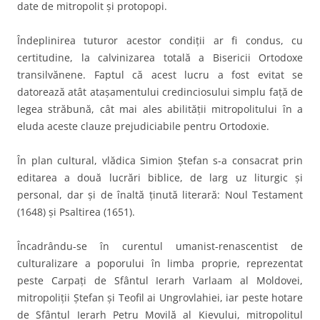
date de mitropolit şi protopopi.
Îndeplinirea tuturor acestor condiţii ar fi condus, cu
certitudine, la calvinizarea totală a Bisericii Ortodoxe
transilvănene. Faptul că acest lucru a fost evitat se
datorează atât ataşamentului credinciosului simplu faţă de
legea străbună, cât mai ales abilităţii mitropolitului în a
eluda aceste clauze prejudiciabile pentru Ortodoxie.
În plan cultural, vlădica Simion Ştefan s-a consacrat prin
editarea a două lucrări biblice, de larg uz liturgic şi
personal, dar şi de înaltă ţinută literară: Noul Testament
(1648) şi Psaltirea (1651).
Încadrându-se în curentul umanist-renascentist de
culturalizare a poporului în limba proprie, reprezentat
peste Carpaţi de Sfântul Ierarh Varlaam al Moldovei,
mitropoliţii Ştefan şi Teofil ai Ungrovlahiei, iar peste hotare
de Sfântul Ierarh Petru Movilă al Kievului, mitropolitul