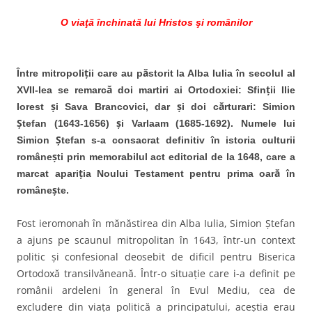
O viaţă închinată lui Hristos şi românilor
Între mitropoliţii care au păstorit la Alba Iulia în secolul al
XVII-lea se remarcă doi martiri ai Ortodoxiei: Sfinţii Ilie
Iorest şi Sava Brancovici, dar şi doi cărturari: Simion
Ştefan (1643-1656) şi Varlaam (1685-1692). Numele lui
Simion Ştefan s-a consacrat definitiv în istoria culturii
româneşti prin memorabilul act editorial de la 1648, care a
marcat apariţia Noului Testament pentru prima oară în
româneşte.
Fost ieromonah în mănăstirea din Alba Iulia, Simion Ştefan
a ajuns pe scaunul mitropolitan în 1643, într-un context
politic şi confesional deosebit de dificil pentru Biserica
Ortodoxă transilvăneană. Într-o situaţie care i-a definit pe
românii ardeleni în general în Evul Mediu, cea de
excludere din viaţa politică a principatului, aceştia erau