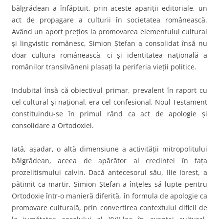
bălgrădean a înfăptuit, prin aceste apariţii editoriale, un
act de propagare a culturii în societatea românească.
Având un aport preţios la promovarea elementului cultural
şi lingvistic românesc, Simion Ştefan a consolidat însă nu
doar cultura românească, ci şi identitatea naţională a
românilor transilvăneni plasaţi la periferia vieţii politice.
Indubital însă că obiectivul primar, prevalent în raport cu
cel cultural şi naţional, era cel confesional, Noul Testament
constituindu-se în primul rând ca act de apologie şi
consolidare a Ortodoxiei.
Iată, aşadar, o altă dimensiune a activităţii mitropolitului
bălgrădean, aceea de apărător al credinţei în faţa
prozelitismului calvin. Dacă antecesorul său, Ilie Iorest, a
pătimit ca martir, Simion Ştefan a înţeles să lupte pentru
Ortodoxie într-o manieră diferită, în formula de apologie ca
promovare culturală, prin convertirea contextului dificil de