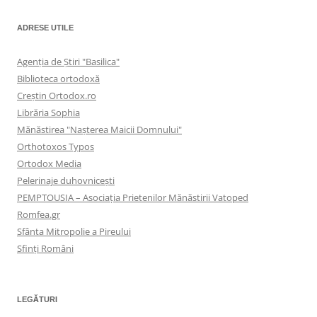
ADRESE UTILE
Agenţia de Ştiri "Basilica"
Biblioteca ortodoxă
Creştin Ortodox.ro
Librăria Sophia
Mănăstirea "Naşterea Maicii Domnului"
Orthotoxos Typos
Ortodox Media
Pelerinaje duhovnicești
PEMPTOUSIA – Asociația Prietenilor Mănăstirii Vatoped
Romfea.gr
Sfânta Mitropolie a Pireului
Sfinţi Români
LEGĂTURI