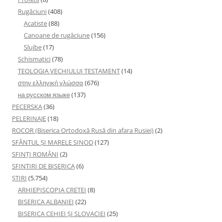
Rugăciuni
(408)
Acatiste
(88)
Canoane de rugăciune
(156)
Slujbe
(17)
Schismatici
(78)
TEOLOGIA VECHIULUI TESTAMENT
(14)
στην ελληνική γλώσσα
(676)
на русском языке
(137)
PECERSKA
(36)
PELERINAJE
(18)
ROCOR (Biserica Ortodoxă Rusă din afara Rusiei)
(2)
SFÂNTUL ȘI MARELE SINOD
(127)
SFINȚI ROMÂNI
(2)
SFINTIRI DE BISERICA
(6)
ŞTIRI
(5.754)
ARHIEPISCOPIA CRETEI
(8)
BISERICA ALBANIEI
(22)
BISERICA CEHIEI ŞI SLOVACIEI
(25)