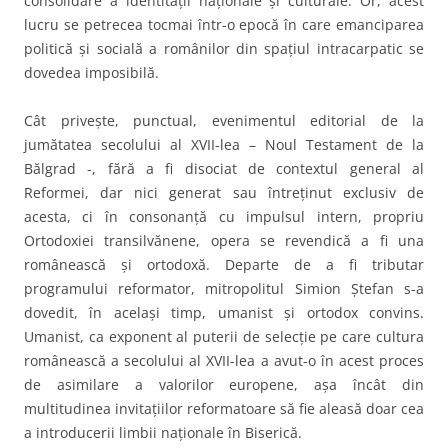
consolidare a identităţii naţionale şi culturale. Or, acest
lucru se petrecea tocmai într-o epocă în care emanciparea
politică şi socială a românilor din spaţiul intracarpatic se
dovedea imposibilă.
Cât priveşte, punctual, evenimentul editorial de la
jumătatea secolului al XVII-lea – Noul Testament de la
Bălgrad -, fără a fi disociat de contextul general al
Reformei, dar nici generat sau întreţinut exclusiv de
acesta, ci în consonanţă cu impulsul intern, propriu
Ortodoxiei transilvănene, opera se revendică a fi una
românească şi ortodoxă. Departe de a fi tributar
programului reformator, mitropolitul Simion Ştefan s-a
dovedit, în acelaşi timp, umanist şi ortodox convins.
Umanist, ca exponent al puterii de selecţie pe care cultura
românească a secolului al XVII-lea a avut-o în acest proces
de asimilare a valorilor europene, aşa încât din
multitudinea invitaţiilor reformatoare să fie aleasă doar cea
a introducerii limbii naţionale în Biserică.