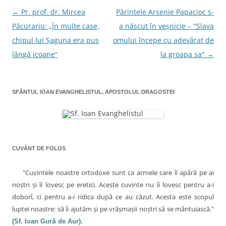
o
ă
r
I
k
p
(
n
←
Pr. prof. dr. Mircea
Părintele Arsenie Papacioc s-
N
(
r
S
(
S
i
e
S
Păcurariu: „În multe case,
a născut în veşnicie – "Slava
a
e
n
d
e
d
e
e
d
chipul lui Şaguna era pus
omului începe cu adevărat de
v
e
m
s
e
s
a
c
s
c
i
h
c
lângă icoane“
la groapa sa"
→
i
h
l
i
h
i
u
d
i
g
d
n
e
d
e
u
î
e
a
î
i
n
î
n
p
t
n
SFÂNTUL IOAN EVANGHELISTUL, APOSTOLUL DRAGOSTEI
t
r
r
t
r
r
i
-
r
-
e
o
-
e
o
t
f
o
f
e
e
f
î
e
n
r
e
r
(
e
r
e
S
a
e
n
a
e
s
a
CUVÂNT DE FOLOS
s
d
t
s
a
t
e
r
t
r
s
ă
r
r
ă
c
n
ă
"Cuvintele noastre ortodoxe sunt ca armele care îi apără pe ai
n
h
o
n
o
i
u
o
t
noştri şi îi lovesc pe eretici. Aceste cuvinte nu îi lovesc pentru a-i
u
d
ă
u
ă
e
)
ă
i
doborî, ci pentru a-i ridica după ce au căzut. Acesta este scopul
)
î
)
n
luptei noastre: să îi ajutăm şi pe vrăşmaşii noştri să se mântuiască."
c
t
r
(Sf. Ioan Gură de Aur).
-
o