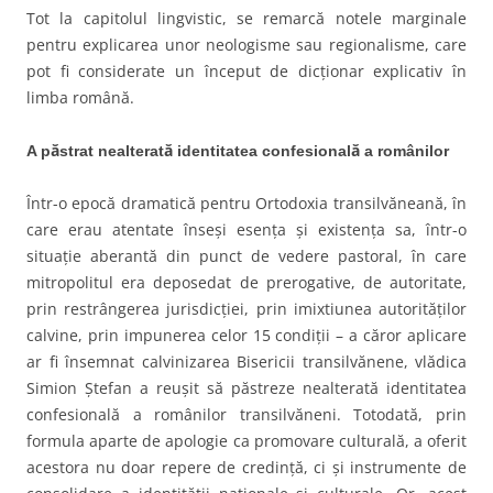
Tot la capitolul lingvistic, se remarcă notele marginale
pentru explicarea unor neologisme sau regionalisme, care
pot fi considerate un început de dicţionar explicativ în
limba română.
A păstrat nealterată identitatea confesională a românilor
Într-o epocă dramatică pentru Ortodoxia transilvăneană, în
care erau atentate înseşi esenţa şi existenţa sa, într-o
situaţie aberantă din punct de vedere pastoral, în care
mitropolitul era deposedat de prerogative, de autoritate,
prin restrângerea jurisdicţiei, prin imixtiunea autorităţilor
calvine, prin impunerea celor 15 condiţii – a căror aplicare
ar fi însemnat calvinizarea Bisericii transilvănene, vlădica
Simion Ştefan a reuşit să păstreze nealterată identitatea
confesională a românilor transilvăneni. Totodată, prin
formula aparte de apologie ca promovare culturală, a oferit
acestora nu doar repere de credinţă, ci şi instrumente de