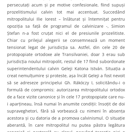
persecutaţi acum şi pe motive confesionale, fiind supuşi
prozelitismului calvin tot mai accentuat. Succedând
mitropolitului Ilie Iorest – înlăturat şi întemniţat pentru
opoziţia sa faţă de programul de calvinizare -, Simion
Ştefan n-a fost cruţat nici el de presiunile prozelitiste.
Chiar cu prilejul alegerii se consemnează un moment
tensionat legat de jurisdicţia sa. Astfel, din cele 20 de
protopopiate ortodoxe ale Transilvaniei, doar 3 erau sub
jurisdicţia noului mitropolit, restul de 17 fiind subordonate
superintendentului calvin Geleji Katona István. Situaţia a
creat nemulţumire şi proteste, aşa încât Geleji a fost nevoit
să se adreseze principelui Gh. Rákóczy I, solicitându-i o
formulă de compromis: autorizarea mitropolitului ortodox
de a face vizite canonice şi în cele 17 protopopiate care nu-
i aparţineau, însă numai în anumite condiţii: însoţit de doi
supraveghetori, fără să vorbească cu nimeni în absenţa
acestora şi cu datoria de a promova calvinismul. O situaţie
aberantă, în care mitropolitul nu putea păstra legătura