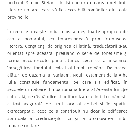
probabil Simion Ştefan – insista pentru crearea unei limbi
literare unitare, care să fie accesibilă românilor din toate
provinciile.
În ceea ce priveşte limba folosită, deşi foarte apropiată de
cea a poporului, ea impresionează prin frumuseţea
literară. Conştienţi de originea ei latină, traducătorii s-au
orientat spre aceasta, preluând o serie de fonetisme şi
forme necunoscute până atunci, ceea ce a însemnat
îmbogăţirea fondului lexical al limbii române. De aceea,
alături de Cazania lui Varlaam, Noul Testament de la Alba
Iulia constituie fundamentul pe care s-a edificat, în
secolele următoare, limba română literară! Această funcţie
culturală, de răspândire şi uniformizare a limbii româneşti,
a fost asigurată de uzul larg al ediţiei şi în spaţiul
extracarpatic, ceea ce a contribuit nu doar la edificarea
spirituală a credincioşilor, ci şi la promovarea limbii
române unitare.