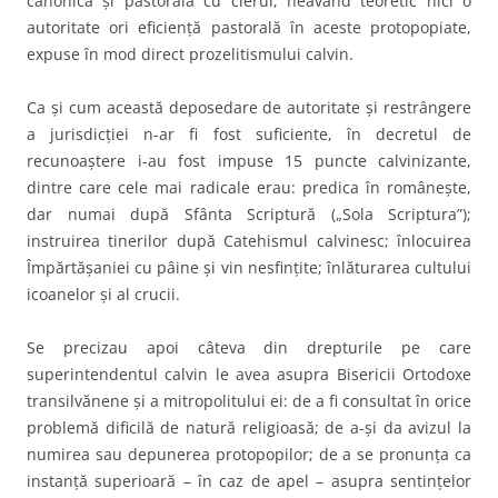
canonică şi pastorală cu clerul, neavând teoretic nici o
autoritate ori eficienţă pastorală în aceste protopopiate,
expuse în mod direct prozelitismului calvin.
Ca şi cum această deposedare de autoritate şi restrângere
a jurisdicţiei n-ar fi fost suficiente, în decretul de
recunoaştere i-au fost impuse 15 puncte calvinizante,
dintre care cele mai radicale erau: predica în româneşte,
dar numai după Sfânta Scriptură („Sola Scriptura”);
instruirea tinerilor după Catehismul calvinesc; înlocuirea
Împărtăşaniei cu pâine şi vin nesfinţite; înlăturarea cultului
icoanelor şi al crucii.
Se precizau apoi câteva din drepturile pe care
superintendentul calvin le avea asupra Bisericii Ortodoxe
transilvănene şi a mitropolitului ei: de a fi consultat în orice
problemă dificilă de natură religioasă; de a-şi da avizul la
numirea sau depunerea protopopilor; de a se pronunţa ca
instanţă superioară – în caz de apel – asupra sentinţelor