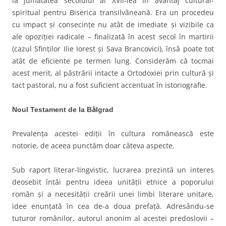
la jumătatea secolului al XVII-lea în avantaj cultural-
spiritual pentru Biserica transilvăneană. Era un procedeu
cu impact şi consecinţe nu atât de imediate şi vizibile ca
ale opoziţiei radicale – finalizată în acest secol în martirii
(cazul Sfinţilor Ilie Iorest şi Sava Brancovici), însă poate tot
atât de eficiente pe termen lung. Considerăm că tocmai
acest merit, al păstrării intacte a Ortodoxiei prin cultură şi
tact pastoral, nu a fost suficient accentuat în istoriografie.
Noul Testament de la Bălgrad
Prevalenţa acestei ediţii în cultura românească este
notorie, de aceea punctăm doar câteva aspecte.
Sub raport literar-lingvistic, lucrarea prezintă un interes
deosebit întâi pentru ideea unităţii etnice a poporului
român şi a necesităţii creării unei limbi literare unitare,
idee enunţată în cea de-a doua prefaţă. Adresându-se
tuturor românilor, autorul anonim al acestei predoslovii –