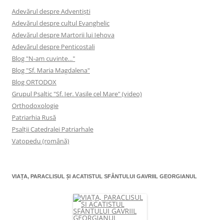
Adevărul despre Adventişti
Adevărul despre cultul Evanghelic
Adevărul despre Martorii lui Iehova
Adevărul despre Penticostali
Blog "N-am cuvinte…"
Blog "Sf. Maria Magdalena"
Blog ORTODOX
Grupul Psaltic "Sf. Ier. Vasile cel Mare" (video)
Orthodoxologie
Patriarhia Rusă
Psalţii Catedralei Patriarhale
Vatopedu (română)
VIAŢA, PARACLISUL ŞI ACATISTUL SFÂNTULUI GAVRIIL GEORGIANUL