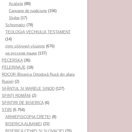
Acatiste
(88)
Canoane de rugăciune
(156)
Slujbe
(17)
Schismatici
(78)
TEOLOGIA VECHIULUI TESTAMENT
(14)
στην ελληνική γλώσσα
(676)
на русском языке
(137)
PECERSKA
(36)
PELERINAJE
(18)
ROCOR (Biserica Ortodoxă Rusă din afara
Rusiei)
(2)
SFÂNTUL ȘI MARELE SINOD
(127)
SFINȚI ROMÂNI
(2)
SFINTIRI DE BISERICA
(6)
ŞTIRI
(5.754)
ARHIEPISCOPIA CRETEI
(8)
BISERICA ALBANIEI
(22)
BISERICA CEHIEI ŞI SLOVACIEI
(25)