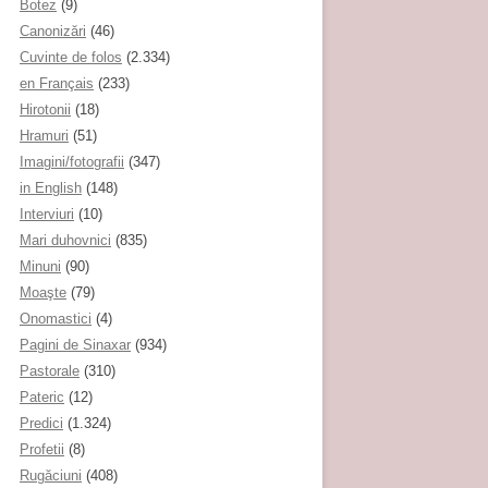
Botez
(9)
Canonizări
(46)
Cuvinte de folos
(2.334)
en Français
(233)
Hirotonii
(18)
Hramuri
(51)
Imagini/fotografii
(347)
in English
(148)
Interviuri
(10)
Mari duhovnici
(835)
Minuni
(90)
Moaşte
(79)
Onomastici
(4)
Pagini de Sinaxar
(934)
Pastorale
(310)
Pateric
(12)
Predici
(1.324)
Profetii
(8)
Rugăciuni
(408)