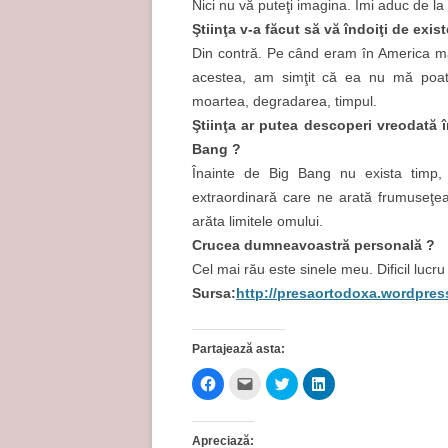
Nici nu vă puteţi imagina. Îmi aduc de l
Ştiinţa v-a făcut să vă îndoi
ţ
i de exis
Din contră. Pe când eram în America mă î
acestea, am simţit că ea nu mă poate
moartea, degradarea, timpul.
Ştiinţa ar putea descoperi vreodată î
Bang ?
Înainte de Big Bang nu exista timp, 
extraordinară care ne arată frumuseţea
arăta limitele omului.
Crucea
dumneavoastr
ă
personală
?
Cel mai rău este sinele meu. Dificil lucru
Sursa:
http://presaortodoxa.wordpre
Partajează asta:
D
D
D
D
ă
ă
ă
ă
c
c
c
c
l
l
l
l
i
i
i
i
Apreciază:
c
c
c
c