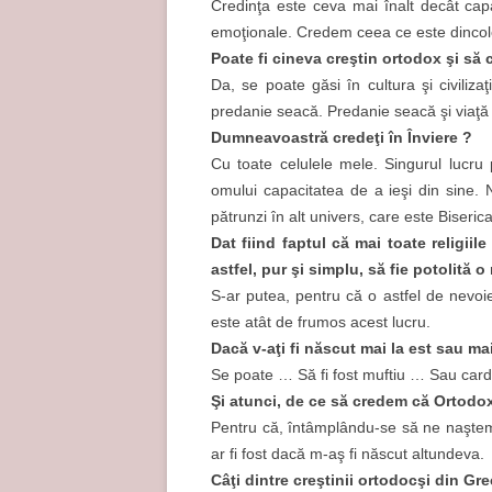
Credinţa este ceva mai înalt decât capa
emoţionale. Credem ceea ce este dincol
Poate fi cineva creştin ortodox şi să
Da, se poate găsi în cultura şi civiliz
predanie seacă. Predanie seacă şi viaţă
Dumneavoastră credeţi în Înviere ?
Cu toate celulele mele. Singurul lucru p
omului capacitatea de a ieşi din sine. N
pătrunzi în alt univers, care este Biserica
Dat fiind faptul că mai toate religii
astfel, pur şi simplu, să fie potolită
S-ar putea, pentru că o astfel de nevoie
este atât de frumos acest lucru.
Dacă v-aţi fi născut mai la est sau mai l
Se poate … Să fi fost muftiu … Sau card
Şi atunci, de ce să credem că Ortodox
Pentru că, întâmplându-se să ne naştem a
ar fi fost dacă m-aş fi născut altundeva.
Câţi dintre creştinii ortodocşi din Gr