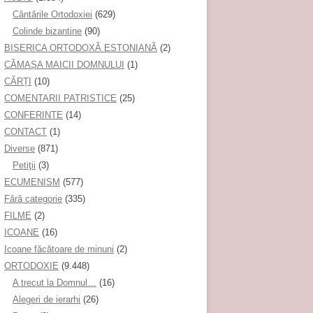
Cântările Ortodoxiei
(629)
Colinde bizantine
(90)
BISERICA ORTODOXĂ ESTONIANĂ
(2)
CĂMAȘA MAICII DOMNULUI
(1)
CĂRȚI
(10)
COMENTARII PATRISTICE
(25)
CONFERINTE
(14)
CONTACT
(1)
Diverse
(871)
Petiţii
(3)
ECUMENISM
(577)
Fără categorie
(335)
FILME
(2)
ICOANE
(16)
Icoane făcătoare de minuni
(2)
ORTODOXIE
(9.448)
A trecut la Domnul…
(16)
Alegeri de ierarhi
(26)