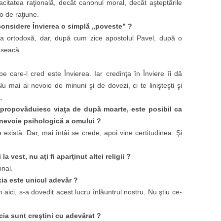
citatea raţională, decât canonul moral, decât aşteptările
o de raţiune.
 considere Învierea o simplă „poveste” ?
aţia ortodoxă, dar, după cum zice apostolul Pavel, după o
 seacă.
e care-l cred este Învierea. Iar credinţa în Înviere îi dă
u mai ai nevoie de minuni şi de dovezi, ci te linişteşti şi
.
le propovăduiesc viaţa de după moarte, este posibil ca
 o nevoie psihologică a omului ?
 există. Dar, mai întâi se crede, apoi vine certitudinea. Şi
a vest, nu aţi fi aparţinut altei religii ?
inal.
ia este unicul adevăr ?
ici, s-a dovedit acest lucru înlăuntrul nostru. Nu ştiu ce-
ecia sunt creştini cu adevărat ?