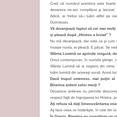
Cred că numărul acestora este foarte m
deoarece ne-am complăcut şi laicizat; 
Adică, ar trebui să-i luăm altfel pe oa
Dumnezeu.
Vă deranjează faptul că cei mai mulţi 
şi pleacă după „Hristos a înviat” ?
Nu mă deranjează, dar este ca şi cum s
începe nunta, ei pleacă. E păcat. Se nedr
Sfânta Lumină se aprinde singură, de-
Omul contemporan, în numele ştiinţei, cr
Sfânta Lumină să ia naştere din nimic 
luăm lumină din aceeaşi sursă. Acest luc
Dacă trupul omenesc, mai puţin al
Biserica arderii celor morţi ?
Deoarece arderea nu permite descompu
respect faţă de îngroparea lui Hristos, p
Aţi refuza să daţi binecuvântarea voas
Aş face ceea ce hotărăşte, în cele din urm
În Grecia, Biserica nu constituie un s