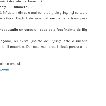
a mânăstiri cele mai bune ouă.
ten
ţ
a lui Dumnezeu ?
nfruptam din cele mai bune părţi ale ştiinţei, şi cu toate
 sătura. Deplinătate mi-a dat nevoia de a transgresa
nceputurile universului, ceea ce a fost înainte de Big
aşadar, nu există „înainte de”. Ştiinţa este o unealtă
 lumii materiale. Dar este mult prea limitată pentru a ne
 sinele omului.
ss.com