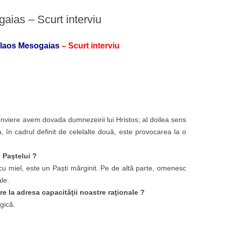
gaias – Scurt interviu
kolaos Mesogaias
– Scurt interviu
n Înviere avem dovada dumnezeirii lui Hristos; al doilea sens
a, în cadrul definit de celelalte două, este provocarea la o
 Paştelui ?
u miel, este un Paști mărginit. Pe de altă parte, omenesc
le.
re la adresa capacităţii noastre raţionale ?
gică.