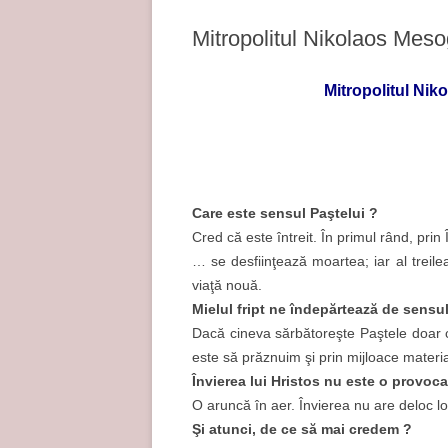
Mitropolitul Nikolaos Meso
Mitropolitul Ni
Care
este
sensul
Paştelui ?
Cred că este întreit. În primul rând, pri
… se desfiinţează moartea; iar al treile
viaţă nouă.
Mielul fript ne îndepărtează de sensul
Dacă cineva sărbătoreşte Paştele doar c
este să prăznuim şi prin mijloace materia
Învierea lui Hristos nu este o provoca
O aruncă în aer. Învierea nu are deloc lo
Şi atunci, de ce să mai credem ?