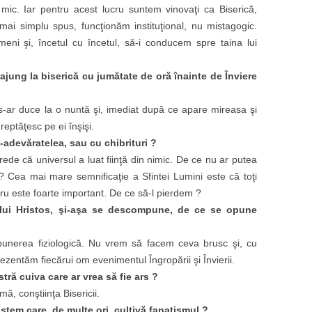
ic. Iar pentru acest lucru suntem vinovaţi ca Biserică,
mai simplu spus, funcţionăm instituţional, nu mistagogic.
meni şi, încetul cu încetul, să-i conducem spre taina lui
ajung la biserică cu jumătate de oră înainte de Înviere
-ar duce la o nuntă şi, imediat după ce apare mireasa şi
eptăţesc pe ei înşişi.
adevăratelea, sau cu chibrituri ?
ede că universul a luat fiinţă din nimic. De ce nu ar putea
? Cea mai mare semnificaţie a Sfintei Lumini este că toţi
ru este foarte important. De ce să-l pierdem ?
 lui Hristos, şi-aşa se descompune, de ce se opune
nerea fiziologică. Nu vrem să facem ceva brusc şi, cu
rezentăm fiecărui om evenimentul Îngropării şi Învierii.
tră cuiva care ar vrea să fie ars ?
ă, conştiinţa Bisericii.
istem care, de multe ori, cultivă fanatismul ?