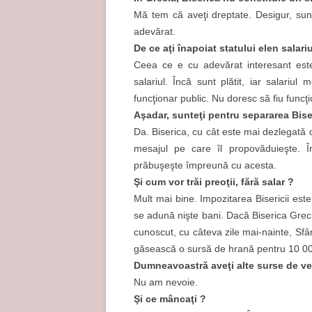
Mă tem că aveţi dreptate. Desigur, sunt
adevărat.
De ce aţi înapoiat statului elen sala
Ceea ce e cu adevărat interesant este 
salariul. Încă sunt plătit, iar salariu
funcţionar public. Nu doresc să fiu funcţi
Aşadar, sunteţi pentru separarea Biser
Da. Biserica, cu cât este mai dezlegată 
mesajul pe care îl propovăduieşte. Î
prăbuşeşte împreună cu acesta.
Şi cum vor trăi preoţii, fără salar ?
Mult mai bine. Impozitarea Bisericii es
se adună nişte bani. Dacă Biserica Grec
cunoscut, cu câteva zile mai-nainte, Sfâ
găsească o sursă de hrană pentru 10 0
Dumneavoastră aveţi alte surse de ve
Nu am nevoie.
Şi ce mâncaţi ?