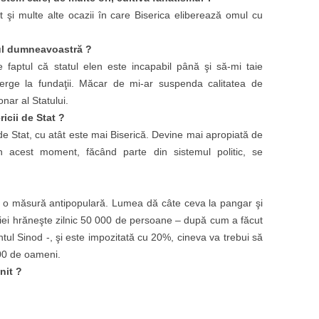
 şi multe alte ocazii în care Biserica eliberează omul cu
riul dumneavoastră ?
faptul că statul elen este incapabil până şi să-mi taie
l merge la fundaţii. Măcar de mi-ar suspenda calitatea de
onar al Statului.
icii de Stat ?
de Stat, cu atât este mai Biserică. Devine mai apropiată de
n acest moment, făcând parte din sistemul politic, se
te o măsură antipopulară. Lumea dă câte ceva la pangar şi
iei hrăneşte zilnic 50 000 de persoane – după cum a făcut
ntul Sinod -, şi este impozitată cu 20%, cineva va trebui să
00 de oameni.
nit ?