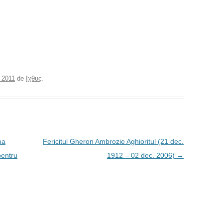
 2011
de
Ιχθυς
.
ma
Fericitul Gheron Ambrozie Aghioritul (21 dec.
pentru
1912 – 02 dec. 2006)
→