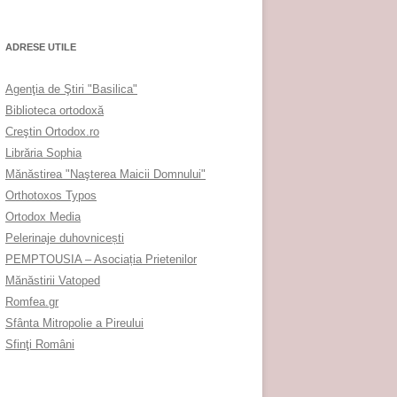
ADRESE UTILE
Agenţia de Ştiri "Basilica"
Biblioteca ortodoxă
Creştin Ortodox.ro
Librăria Sophia
Mănăstirea "Naşterea Maicii Domnului"
Orthotoxos Typos
Ortodox Media
Pelerinaje duhovnicești
PEMPTOUSIA – Asociația Prietenilor
Mănăstirii Vatoped
Romfea.gr
Sfânta Mitropolie a Pireului
Sfinţi Români