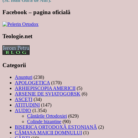
(Sf. Ioan Gură de Aur).
Facebook – pagina oficială
Teologie.net
Categorii
Anunţuri
(238)
APOLOGETICA
(170)
ARHIEPISCOPIA AMERICII
(5)
ARSENIE DE SVIATOGORSK
(6)
ASCEȚI
(34)
ATITUDINI
(147)
AUDIO
(1.354)
Cântările Ortodoxiei
(629)
Colinde bizantine
(90)
BISERICA ORTODOXĂ ESTONIANĂ
(2)
CĂMAȘA MAICII DOMNULUI
(1)