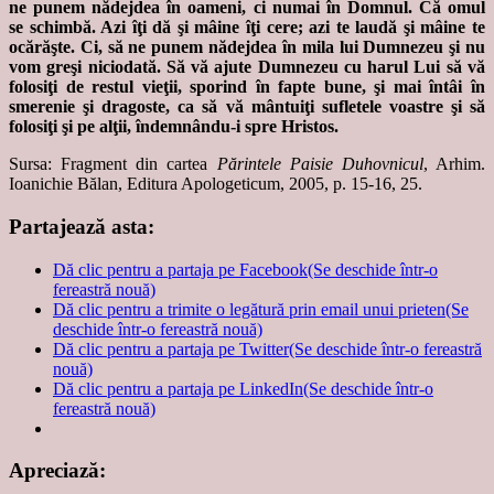
ne punem nădejdea în oameni, ci numai în Domnul. Că omul
se schimbă. Azi îţi dă şi mâine îţi cere; azi te laudă şi mâine te
ocărăşte. Ci, să ne punem nădejdea în mila lui Dumnezeu şi nu
vom greşi niciodată. Să vă ajute Dumnezeu cu harul Lui să vă
folosiţi de restul vieţii, sporind în fapte bune, şi mai întâi în
smerenie şi dragoste, ca să vă mântuiţi sufletele voastre şi să
folosiţi şi pe alţii, îndemnându-i spre Hristos.
Sursa: Fragment din cartea
Părintele Paisie Duhovnicul
, Arhim.
Ioanichie Bălan, Editura Apologeticum, 2005, p. 15-16, 25.
Partajează asta:
Dă clic pentru a partaja pe Facebook(Se deschide într-o
fereastră nouă)
Dă clic pentru a trimite o legătură prin email unui prieten(Se
deschide într-o fereastră nouă)
Dă clic pentru a partaja pe Twitter(Se deschide într-o fereastră
nouă)
Dă clic pentru a partaja pe LinkedIn(Se deschide într-o
fereastră nouă)
Apreciază: