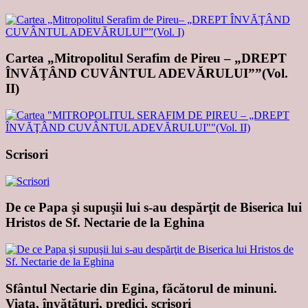
Cartea „Mitropolitul Serafim de Pireu – „DREPT
ÎNVĂŢÂND CUVÂNTUL ADEVĂRULUI””(Vol.
II)
Scrisori
De ce Papa şi supuşii lui s-au despărţit de Biserica lui
Hristos de Sf. Nectarie de la Eghina
Sfântul Nectarie din Egina, făcătorul de minuni.
Viaţa, învăţături, predici, scrisori