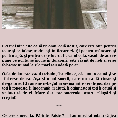
Cel mai bine este ca să fie omul oală de lut, care este bun pentru
toate şi se foloseşte de toţi în fiecare zi. Şi pentru mâncare, şi
pentru apă, şi pentru orice lucru. Pe când oala, vasul de aur se
pune pe poliţe, se încuie în dulapuri, este râvnit de hoţi şi se se
foloseşte numai la zile mari sau odată pe an.
Oala de lut este vasul trebuinţelor zilnice, căci toţi o caută şi se
folosesc de ea. Aşa şi omul smerit, care nu caută cinste şi
dregătorie. El rămâne nebăgat în seama între cei de jos, dar pe
toţi îi foloseşte, îi îndeamnă, îi ajută, îi odihneşte şi toţi îl caută şi
se bucură de el. Mare dar este smerenia pentru călugări şi
creştini!
***
Ce este smerenia, Părinte Paisie ? – l-au întrebat odata câţiva