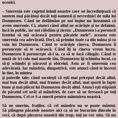
ucenici.
– Smerenia este cugetul inimii noastre care ne încredinţează că
suntem mai păcătoşi decât toţi oamenii şi nevrednici de mila lui
Dumnezeu. Când ne defăimăm pe noi înşine nu înseamnă că
avem smerenie. Ci, atunci când altul ne ocărăşte şi ne defaimă,
încă în public, iar noi răbdăm şi zicem: „Dumnezeu i-a poruncit
fratelui să mă ocărască pentru păcatele mele”, aceasta este
smerenia cea adevărată. Deci, să primim toate ca din mâna şi cu
voia lui Dumnezeu. Când te ocărăşte cineva, Dumnezeu îi
porunceşte să te ocărască. Când îţi ia cineva vreun lucru,
Dumnezeu îi porunceşte să-l ia, ca să te facă călugăr. Când te
mută de ici colo mai marele tău, Dumnezeu îţi schimba locul, ca
să-ţi schimbi şi năravul şi obiceiul. Asta ar fi smerenia cea
adevărată. Iar mândria, dimpotrivă, este atunci când te încrezi
în tine, în mintea
şi puterile tale; când socoteşti că eşti mai priceput decât altul,
mai bun decât altul, mai frumos decât altul, mai sporit în fapte
bune şi mai plăcut lui Dumnezeu decât altul. Atunci eşti stăpânit
de păcatul cel urăt al mândriei, de care să ne ferească pe toţi
Dumnezeu, Cel ce S-a smerit pentru mântuirea noastră.
Să ne smerim, fraţilor, că cel mândru nu se poate mântui.
Să plângem păcatele noastre aici ca să ne bucurăm dincolo în
veci, că după plecarea noastră din trup, toţi ne vor uita. Să nu