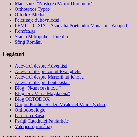
Mănăstirea "Naşterea Maicii Domnului"
Orthotoxos Typos
Ortodox Media
Pelerinaje duhovnicești
PEMPTOUSIA – Asociația Prietenilor Mănăstirii Vatoped
Romfea.gr
Sfânta Mitropolie a Pireului
Sfinţi Români
Legături
Adevărul despre Adventişti
Adevărul despre cultul Evanghelic
Adevărul despre Martorii lui Iehova
Adevărul despre Penticostali
Blog "N-am cuvinte…"
Blog "Sf. Maria Magdalena"
Blog ORTODOX
Grupul Psaltic "Sf. Ier. Vasile cel Mare" (video)
Orthodoxologie
Patriarhia Rusă
Psalţii Catedralei Patriarhale
Vatopedu (română)