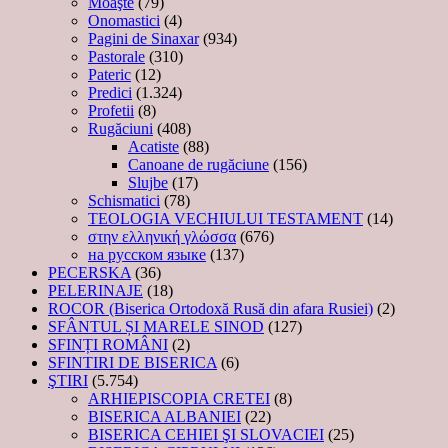
Moaşte
(79)
Onomastici
(4)
Pagini de Sinaxar
(934)
Pastorale
(310)
Pateric
(12)
Predici
(1.324)
Profetii
(8)
Rugăciuni
(408)
Acatiste
(88)
Canoane de rugăciune
(156)
Slujbe
(17)
Schismatici
(78)
TEOLOGIA VECHIULUI TESTAMENT
(14)
στην ελληνική γλώσσα
(676)
на русском языке
(137)
PECERSKA
(36)
PELERINAJE
(18)
ROCOR (Biserica Ortodoxă Rusă din afara Rusiei)
(2)
SFÂNTUL ȘI MARELE SINOD
(127)
SFINȚI ROMÂNI
(2)
SFINTIRI DE BISERICA
(6)
ŞTIRI
(5.754)
ARHIEPISCOPIA CRETEI
(8)
BISERICA ALBANIEI
(22)
BISERICA CEHIEI ŞI SLOVACIEI
(25)