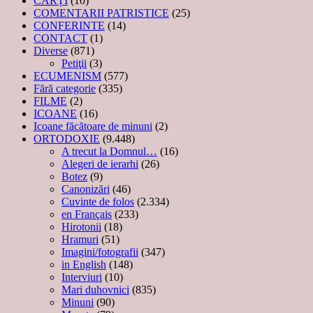
CĂRȚI
(10)
COMENTARII PATRISTICE
(25)
CONFERINTE
(14)
CONTACT
(1)
Diverse
(871)
Petiţii
(3)
ECUMENISM
(577)
Fără categorie
(335)
FILME
(2)
ICOANE
(16)
Icoane făcătoare de minuni
(2)
ORTODOXIE
(9.448)
A trecut la Domnul…
(16)
Alegeri de ierarhi
(26)
Botez
(9)
Canonizări
(46)
Cuvinte de folos
(2.334)
en Français
(233)
Hirotonii
(18)
Hramuri
(51)
Imagini/fotografii
(347)
in English
(148)
Interviuri
(10)
Mari duhovnici
(835)
Minuni
(90)