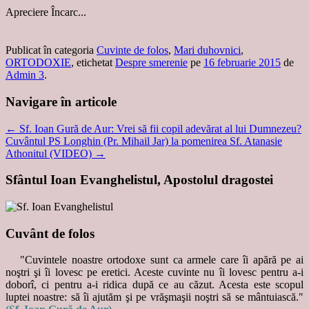
Apreciere
Încarc...
Publicat în categoria
Cuvinte de folos
,
Mari duhovnici
,
ORTODOXIE
, etichetat
Despre smerenie
pe
16 februarie 2015
de
Admin 3
.
Navigare în articole
←
Sf. Ioan Gură de Aur: Vrei să fii copil adevărat al lui Dumnezeu?
Cuvântul PS Longhin (Pr. Mihail Jar) la pomenirea Sf. Atanasie
Athonitul (VIDEO)
→
Sfântul Ioan Evanghelistul, Apostolul dragostei
Cuvânt de folos
"Cuvintele noastre ortodoxe sunt ca armele care îi apără pe ai
noştri şi îi lovesc pe eretici. Aceste cuvinte nu îi lovesc pentru a-i
doborî, ci pentru a-i ridica după ce au căzut. Acesta este scopul
luptei noastre: să îi ajutăm şi pe vrăşmaşii noştri să se mântuiască."