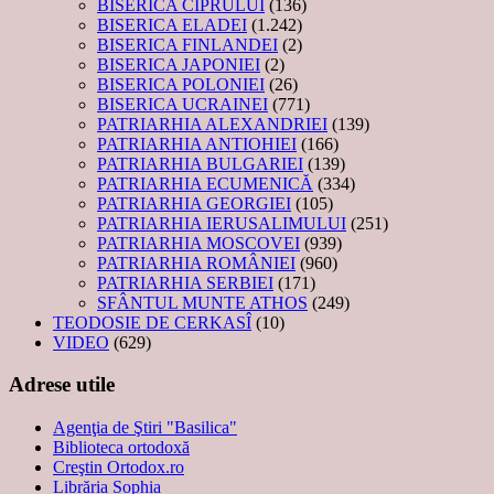
BISERICA CIPRULUI
(136)
BISERICA ELADEI
(1.242)
BISERICA FINLANDEI
(2)
BISERICA JAPONIEI
(2)
BISERICA POLONIEI
(26)
BISERICA UCRAINEI
(771)
PATRIARHIA ALEXANDRIEI
(139)
PATRIARHIA ANTIOHIEI
(166)
PATRIARHIA BULGARIEI
(139)
PATRIARHIA ECUMENICĂ
(334)
PATRIARHIA GEORGIEI
(105)
PATRIARHIA IERUSALIMULUI
(251)
PATRIARHIA MOSCOVEI
(939)
PATRIARHIA ROMÂNIEI
(960)
PATRIARHIA SERBIEI
(171)
SFÂNTUL MUNTE ATHOS
(249)
TEODOSIE DE CERKASÎ
(10)
VIDEO
(629)
Adrese utile
Agenţia de Ştiri "Basilica"
Biblioteca ortodoxă
Creştin Ortodox.ro
Librăria Sophia