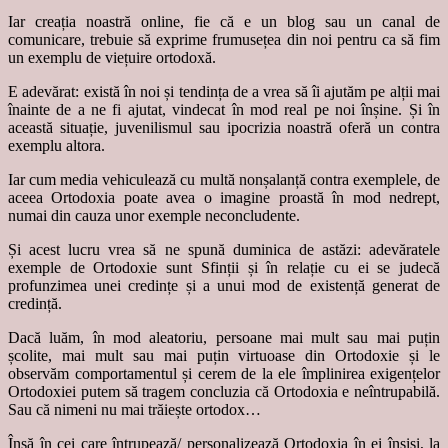
Iar creația noastră online, fie că e un blog sau un canal de
comunicare, trebuie să exprime frumusețea din noi pentru ca să fim
un exemplu de viețuire ortodoxă.
E adevărat: există în noi și tendința de a vrea să îi ajutăm pe alții mai
înainte de a ne fi ajutat, vindecat în mod real pe noi înșine. Și în
această situație, juvenilismul sau ipocrizia noastră oferă un contra
exemplu altora.
Iar cum media vehiculează cu multă nonșalanță contra exemplele, de
aceea Ortodoxia poate avea o imagine proastă în mod nedrept,
numai din cauza unor exemple neconcludente.
Și acest lucru vrea să ne spună duminica de astăzi: adevăratele
exemple de Ortodoxie sunt Sfinții și în relație cu ei se judecă
profunzimea unei credințe și a unui mod de existență generat de
credință.
Dacă luăm, în mod aleatoriu, persoane mai mult sau mai puțin
școlite, mai mult sau mai puțin virtuoase din Ortodoxie și le
observăm comportamentul și cerem de la ele împlinirea exigențelor
Ortodoxiei putem să tragem concluzia că Ortodoxia e neîntrupabilă.
Sau că nimeni nu mai trăiește ortodox…
Însă în cei care întrupează/ personalizează Ortodoxia în ei înșiși, la