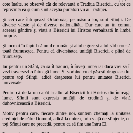
cote înalte, se observă cât de relevantă e Tradiția Bisericii, cu tot ce
reprezintă ea și cum sunt aceștia purtători vii ai Tradiției.
Și cei care întrupează Ortodoxia, pe măsura lor, sunt Sfinții. De
diverse vârste și de diverse naționalități. Dar care au în comun
aceeași gândire și viață a Bisericii lui Hristos verbalizată în limbă
proprie.
Și tocmai în faptul că unul e român și altul e grec și altul sârb constă
toată frumusețea. Pentru că diversitatea unității Bisericii e plină de
frumusețe.
Iar pentru un Sfânt, ca să îl traduci, îi înveți limba iar dacă vrei să îl
vezi traversezi o întreagă lume. Și vorbind cu el găsești dragostea lui
pentru toți Sfinții, adică dragostea lui pentru unitatea Bisericii
universale.
Pentru că de la un capăt la altul al Bisericii lui Hristos din întreaga
lume, Sfinții sunt expresia unității de credință și de viață
duhovnicească a Bisericii.
Motiv pentru care, fiecare dintre noi, suntem chemați la unitatea
credinței de către Domnul, adică la unirea, prin viață de sfințenie, cu
toți Sfinții care ne precedă, pentru ca să fim una întru El.