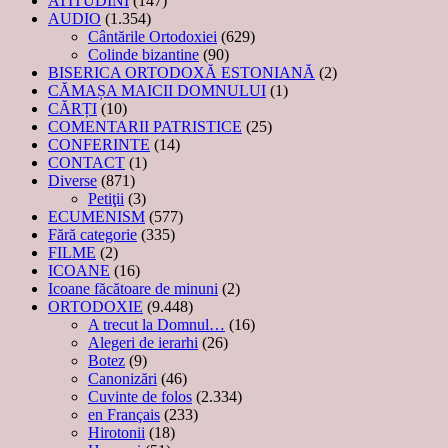
ATITUDINI
(147)
AUDIO
(1.354)
Cântările Ortodoxiei
(629)
Colinde bizantine
(90)
BISERICA ORTODOXĂ ESTONIANĂ
(2)
CĂMAȘA MAICII DOMNULUI
(1)
CĂRȚI
(10)
COMENTARII PATRISTICE
(25)
CONFERINTE
(14)
CONTACT
(1)
Diverse
(871)
Petiţii
(3)
ECUMENISM
(577)
Fără categorie
(335)
FILME
(2)
ICOANE
(16)
Icoane făcătoare de minuni
(2)
ORTODOXIE
(9.448)
A trecut la Domnul…
(16)
Alegeri de ierarhi
(26)
Botez
(9)
Canonizări
(46)
Cuvinte de folos
(2.334)
en Français
(233)
Hirotonii
(18)