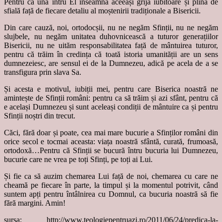
Pentru că una întru El înseamnă aceeași grijă iubitoare și plină de
sfială față de fiecare detaliu al moștenirii tradiționale a Bisericii.
Din care cauză, noi, ortodocșii, nu ne negăm Sfinții, nu ne negăm
slujbele, nu negăm unitatea duhovnicească a tuturor generațiilor
Bisericii, nu ne uităm responsabilitatea față de mântuirea tuturor,
pentru că trăim în credința că toată istoria umanității are un sens
dumnezeiesc, are sensul ei de la Dumnezeu, adică pe acela de a se
transfigura prin slava Sa.
Și acesta e motivul, iubiții mei, pentru care Biserica noastră ne
amintește de Sfinții români: pentru ca să trăim și azi sfânt, pentru că
e același Dumnezeu și sunt aceleași condiții de mântuire ca și pentru
Sfinții noștri din trecut.
Căci, fără doar și poate, cea mai mare bucurie a Sfinților români din
orice secol e tocmai aceasta: viața noastră sfântă, curată, frumoasă,
ortodoxă…Pentru că Sfinții se bucură întru bucuria lui Dumnezeu,
bucurie care ne vrea pe toți Sfinți, pe toți ai Lui.
Și fie ca să auzim chemarea Lui față de noi, chemarea cu care ne
cheamă pe fiecare în parte, la timpul și la momentul potrivit, când
suntem apți pentru întâlnirea cu Domnul, ca bucuria noastră să fie
fără margini. Amin!
sursa: http://www.teologiepentruazi.ro/2011/06/24/predica-la-