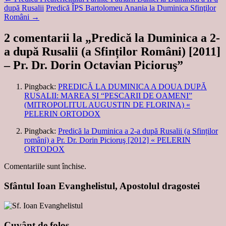
după Rusalii
Predică ÎPS Bartolomeu Anania la Duminica Sfinţilor
Români
→
2 comentarii la „
Predică la Duminica a 2-
a după Rusalii (a Sfinților Români) [2011]
– Pr. Dr. Dorin Octavian Picioruş
”
Pingback:
PREDICĂ LA DUMINICA A DOUA DUPĂ
RUSALII: MAREA ŞI “PESCARII DE OAMENI”
(MITROPOLITUL AUGUSTIN DE FLORINA) «
PELERIN ORTODOX
Pingback:
Predică la Duminica a 2-a după Rusalii (a Sfinților
români) a Pr. Dr. Dorin Picioruş [2012] « PELERIN
ORTODOX
Comentariile sunt închise.
Sfântul Ioan Evanghelistul, Apostolul dragostei
Cuvânt de folos