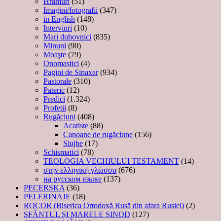
Hramuri
(51)
Imagini/fotografii
(347)
in English
(148)
Interviuri
(10)
Mari duhovnici
(835)
Minuni
(90)
Moaşte
(79)
Onomastici
(4)
Pagini de Sinaxar
(934)
Pastorale
(310)
Pateric
(12)
Predici
(1.324)
Profetii
(8)
Rugăciuni
(408)
Acatiste
(88)
Canoane de rugăciune
(156)
Slujbe
(17)
Schismatici
(78)
TEOLOGIA VECHIULUI TESTAMENT
(14)
στην ελληνική γλώσσα
(676)
на русском языке
(137)
PECERSKA
(36)
PELERINAJE
(18)
ROCOR (Biserica Ortodoxă Rusă din afara Rusiei)
(2)
SFÂNTUL ȘI MARELE SINOD
(127)