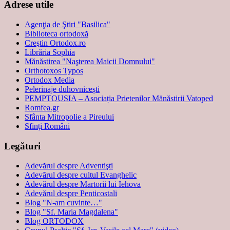
Adrese utile
Agenţia de Ştiri "Basilica"
Biblioteca ortodoxă
Creştin Ortodox.ro
Librăria Sophia
Mănăstirea "Naşterea Maicii Domnului"
Orthotoxos Typos
Ortodox Media
Pelerinaje duhovnicești
PEMPTOUSIA – Asociația Prietenilor Mănăstirii Vatoped
Romfea.gr
Sfânta Mitropolie a Pireului
Sfinţi Români
Legături
Adevărul despre Adventişti
Adevărul despre cultul Evanghelic
Adevărul despre Martorii lui Iehova
Adevărul despre Penticostali
Blog "N-am cuvinte…"
Blog "Sf. Maria Magdalena"
Blog ORTODOX