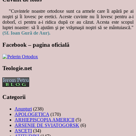
"Cuvintele noastre ortodoxe sunt ca armele care îi apără pe ai
noştri şi îi lovesc pe eretici. Aceste cuvinte nu îi lovesc pentru a-i
doborî, ci pentru a-i ridica după ce au căzut. Acesta este scopul
luptei noastre: să îi ajutăm şi pe vrăşmaşii noştri să se mântuiască."
(Sf. Ioan Gură de Aur).
Facebook – pagina oficială
Teologie.net
Categorii
Anunţuri
(238)
APOLOGETICA
(170)
ARHIEPISCOPIA AMERICII
(5)
ARSENIE DE SVIATOGORSK
(6)
ASCEȚI
(34)