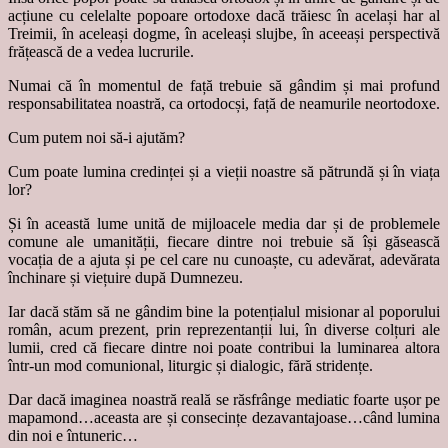
acțiune cu celelalte popoare ortodoxe dacă trăiesc în același har al
Treimii, în aceleași dogme, în aceleași slujbe, în aceeași perspectivă
frățească de a vedea lucrurile.
Numai că în momentul de față trebuie să gândim și mai profund
responsabilitatea noastră, ca ortodocși, față de neamurile neortodoxe.
Cum putem noi să-i ajutăm?
Cum poate lumina credinței și a vieții noastre să pătrundă și în viața
lor?
Și în această lume unită de mijloacele media dar și de problemele
comune ale umanității, fiecare dintre noi trebuie să își găsească
vocația de a ajuta și pe cel care nu cunoaște, cu adevărat, adevărata
închinare și viețuire după Dumnezeu.
Iar dacă stăm să ne gândim bine la potențialul misionar al poporului
român, acum prezent, prin reprezentanții lui, în diverse colțuri ale
lumii, cred că fiecare dintre noi poate contribui la luminarea altora
într-un mod comunional, liturgic și dialogic, fără stridențe.
Dar dacă imaginea noastră reală se răsfrânge mediatic foarte ușor pe
mapamond…aceasta are și consecințe dezavantajoase…când lumina
din noi e întuneric…