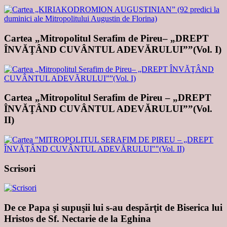
Cartea „Mitropolitul Serafim de Pireu– „DREPT
ÎNVĂŢÂND CUVÂNTUL ADEVĂRULUI””(Vol. I)
Cartea „Mitropolitul Serafim de Pireu – „DREPT
ÎNVĂŢÂND CUVÂNTUL ADEVĂRULUI””(Vol.
II)
Scrisori
De ce Papa şi supuşii lui s-au despărţit de Biserica lui
Hristos de Sf. Nectarie de la Eghina