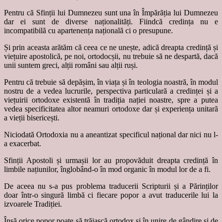
Pentru că Sfinții lui Dumnezeu sunt una în Împărăția lui Dumnezeu
dar ei sunt de diverse naționalități. Fiindcă credința nu e
incompatibilă cu apartenența națională ci o presupune.
Și prin aceasta arătăm că ceea ce ne unește, adică dreapta credință și
viețuire apostolică, pe noi, ortodocșii, nu trebuie să ne despartă, dacă
unii suntem greci, alții români sau alții ruși.
Pentru că trebuie să depășim, în viața și în teologia noastră, în modul
nostru de a vedea lucrurile, perspectiva particulară a credinței și a
viețuirii ortodoxe existentă în tradiția nației noastre, spre a putea
vedea specificitatea altor neamuri ortodoxe dar și experiența unitară
a vieții bisericești.
Niciodată Ortodoxia nu a aneantizat specificul național dar nici nu l-
a exacerbat.
Sfinții Apostoli și urmașii lor au propovăduit dreapta credință în
limbile națiunilor, înglobând-o în mod organic în modul lor de a fi.
De aceea nu s-a pus problema traducerii Scripturii și a Părinților
doar într-o singură limbă ci fiecare popor a avut traducerile lui la
izvoarele Tradiției.
Însă orice popor poate să trăiască ortodox și în unire de gândire și de