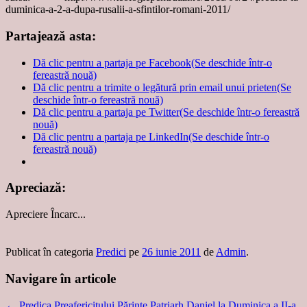
duminica-a-2-a-dupa-rusalii-a-sfintilor-romani-2011/
Partajează asta:
Dă clic pentru a partaja pe Facebook(Se deschide într-o
fereastră nouă)
Dă clic pentru a trimite o legătură prin email unui prieten(Se
deschide într-o fereastră nouă)
Dă clic pentru a partaja pe Twitter(Se deschide într-o fereastră
nouă)
Dă clic pentru a partaja pe LinkedIn(Se deschide într-o
fereastră nouă)
Apreciază:
Apreciere
Încarc...
Publicat în categoria
Predici
pe
26 iunie 2011
de
Admin
.
Navigare în articole
←
Predica Preafericitului Părinte Patriarh Daniel la Duminica a II-a