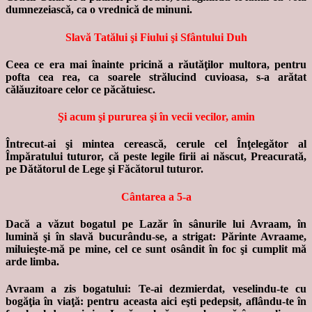
dumnezeiască, ca o vrednică de minuni.
Slavă Tatălui şi Fiului şi Sfântului Duh
Ceea ce era mai înainte pricină a răutăţilor multora, pentru
pofta cea rea, ca soarele strălucind cuvioasa, s-a arătat
călăuzitoare celor ce păcătuiesc.
Şi acum şi pururea şi în vecii vecilor, amin
Întrecut-ai şi mintea cerească, cerule cel Înţelegător al
Împăratului tuturor, că peste legile firii ai născut, Preacurată,
pe Dătătorul de Lege şi Făcătorul tuturor.
Cântarea a 5-a
Dacă a văzut bogatul pe Lazăr în sânurile lui Avraam, în
lumină şi în slavă bucurându-se, a strigat: Părinte Avraame,
miluieşte-mă pe mine, cel ce sunt osândit în foc şi cumplit mă
arde limba.
Avraam a zis bogatului: Te-ai dezmierdat, veselindu-te cu
bogăţia în viaţă: pentru aceasta aici eşti pedepsit, aflându-te în