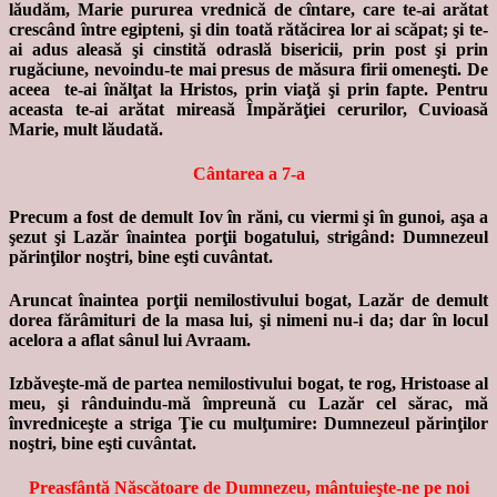
lăudăm, Marie pururea vrednică de cîntare, care te-ai arătat
crescând între egipteni, şi din toată rătăcirea lor ai scăpat; şi te-
ai adus aleasă şi cinstită odraslă bisericii, prin post şi prin
rugăciune, nevoindu-te mai presus de măsura firii omeneşti. De
aceea te-ai înălţat la Hristos, prin viaţă şi prin fapte. Pentru
aceasta te-ai arătat mireasă Împărăţiei cerurilor, Cuvioasă
Marie, mult lăudată.
Cântarea a 7-a
Precum a fost de demult Iov în răni, cu viermi şi în gunoi, aşa a
şezut şi Lazăr înaintea porţii bogatului, strigând: Dumnezeul
părinţilor noştri, bine eşti cuvântat.
Aruncat înaintea porţii nemilostivului bogat, Lazăr de demult
dorea fărâmituri de la masa lui, şi nimeni nu-i da; dar în locul
acelora a aflat sânul lui Avraam.
Izbăveşte-mă de partea nemilostivului bogat, te rog, Hristoase al
meu, şi rânduindu-mă împreună cu Lazăr cel sărac, mă
învredniceşte a striga Ţie cu mulţumire: Dumnezeul părinţilor
noştri, bine eşti cuvântat.
Preasfântă Născătoare de Dumnezeu, mântuieşte-ne pe noi