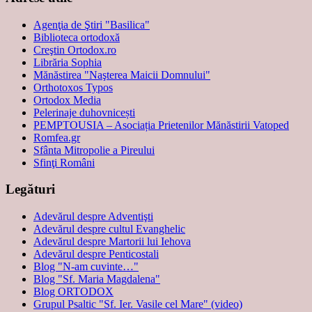
Agenţia de Ştiri "Basilica"
Biblioteca ortodoxă
Creştin Ortodox.ro
Librăria Sophia
Mănăstirea "Naşterea Maicii Domnului"
Orthotoxos Typos
Ortodox Media
Pelerinaje duhovnicești
PEMPTOUSIA – Asociația Prietenilor Mănăstirii Vatoped
Romfea.gr
Sfânta Mitropolie a Pireului
Sfinţi Români
Legături
Adevărul despre Adventişti
Adevărul despre cultul Evanghelic
Adevărul despre Martorii lui Iehova
Adevărul despre Penticostali
Blog "N-am cuvinte…"
Blog "Sf. Maria Magdalena"
Blog ORTODOX
Grupul Psaltic "Sf. Ier. Vasile cel Mare" (video)