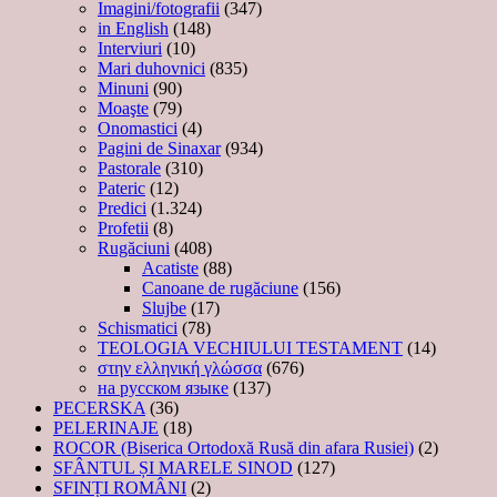
Imagini/fotografii
(347)
in English
(148)
Interviuri
(10)
Mari duhovnici
(835)
Minuni
(90)
Moaşte
(79)
Onomastici
(4)
Pagini de Sinaxar
(934)
Pastorale
(310)
Pateric
(12)
Predici
(1.324)
Profetii
(8)
Rugăciuni
(408)
Acatiste
(88)
Canoane de rugăciune
(156)
Slujbe
(17)
Schismatici
(78)
TEOLOGIA VECHIULUI TESTAMENT
(14)
στην ελληνική γλώσσα
(676)
на русском языке
(137)
PECERSKA
(36)
PELERINAJE
(18)
ROCOR (Biserica Ortodoxă Rusă din afara Rusiei)
(2)
SFÂNTUL ȘI MARELE SINOD
(127)
SFINȚI ROMÂNI
(2)