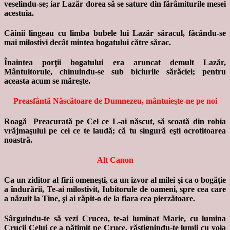
veselindu-se; iar Lazăr dorea să se sature din fărâmiturile mesei
acestuia.
Câinii lingeau cu limba bubele lui Lazăr săracul, făcându-se
mai milostivi decât mintea bogatului către sărac.
Înaintea porţii bogatului era aruncat demult Lazăr,
Mântuitorule, chinuindu-se sub biciurile sărăciei; pentru
aceasta acum se măreşte.
Preasfântă Născătoare de Dumnezeu, mântuieşte-ne pe noi
Roagă Preacurată pe Cel ce L-ai născut, să scoată din robia
vrăjmaşului pe cei ce te laudă; că tu singură eşti ocrotitoarea
noastră.
Alt Canon
Ca un ziditor al firii omeneşti, ca un izvor al milei şi ca o bogăţie
a îndurării, Te-ai milostivit, Iubitorule de oameni, spre cea care
a năzuit la Tine, şi ai răpit-o de la fiara cea pierzătoare.
Sârguindu-te să vezi Crucea, te-ai luminat Marie, cu lumina
Crucii Celui ce a pătimit pe Cruce, răstignindu-te lumii cu voia