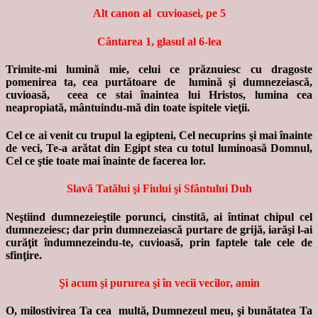
Alt canon al cuvioasei, pe 5
Cântarea 1, glasul al 6-lea
Trimite-mi lumină mie, celui ce prăznuiesc cu dragoste
pomenirea ta, cea purtătoare de lumină şi dumnezeiască,
cuvioasă, ceea ce stai înaintea lui Hristos, lumina cea
neapropiată, mântuindu-mă din toate ispitele vieţii.
Cel ce ai venit cu trupul la egipteni, Cel necuprins şi mai înainte
de veci, Te-a arătat din Egipt stea cu totul luminoasă Domnul,
Cel ce ştie toate mai înainte de facerea lor.
Slavă Tatălui şi Fiului şi Sfântului Duh
Neştiind dumnezeieştile porunci, cinstită, ai întinat chipul cel
dumnezeiesc; dar prin dumnezeiască purtare de grijă, iarăşi l-ai
curăţit îndumnezeindu-te, cuvioasă, prin faptele tale cele de
sfinţire.
Şi acum şi pururea şi în vecii vecilor, amin
O, milostivirea Ta cea multă, Dumnezeul meu, şi bunătatea Ta