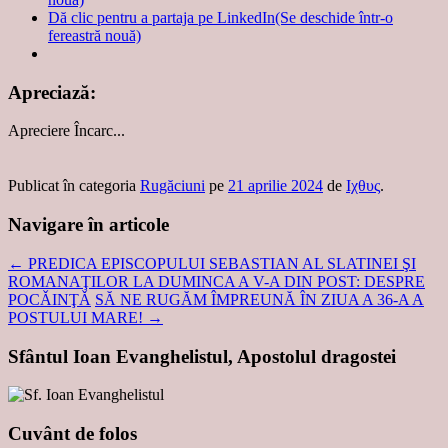
Dă clic pentru a partaja pe LinkedIn(Se deschide într-o
fereastră nouă)
Apreciază:
Apreciere
Încarc...
Publicat în categoria
Rugăciuni
pe
21 aprilie 2024
de
Ιχθυς
.
Navigare în articole
←
PREDICA EPISCOPULUI SEBASTIAN AL SLATINEI ŞI
ROMANAŢILOR LA DUMINCA A V-A DIN POST: DESPRE
POCǍINŢǍ
SĂ NE RUGĂM ÎMPREUNĂ ÎN ZIUA A 36-A A
POSTULUI MARE!
→
Sfântul Ioan Evanghelistul, Apostolul dragostei
Cuvânt de folos