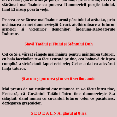
sfărâmat mai înainte cu puterea Dumnezeirii porţile iadului,
fiind El însuşi poarta vieţii.
Pe ceea ce se făcuse mai înainte armă păcatului ai arătat-o, prin
închinarea armei dumnezeieştii Cruci, atotbiruitoare a tuturor
armelor şi vicleniilor demonilor, îndelung-Răbdătorule
Îndurate.
Slavă Tatălui şi Fiului şi Sfântului Duh
Cel ce Şi-a vărsat sângele mai înainte pentru mântuirea tuturor,
cu baia lacrimilor te-a făcut curată pe tine, cea bolnavă de lepra
cumplită a stricăciunii faptei celei rele; Cel ce a dat cu adevărat
fiinţă tuturor.
Şi acum şi pururea şi în vecii vecilor, amin
Mai presus de tot cuvântul este minunea ce s-a făcut întru tine,
Fecioară, că Cuvântul Tatălui întru tine dumnezeieşte S-a
sălăşluit; dând numai cu cuvântul, tuturor celor ce păcătuiesc,
dezlegarea greşealelor.
S E D E A L N A, glasul al 8-lea