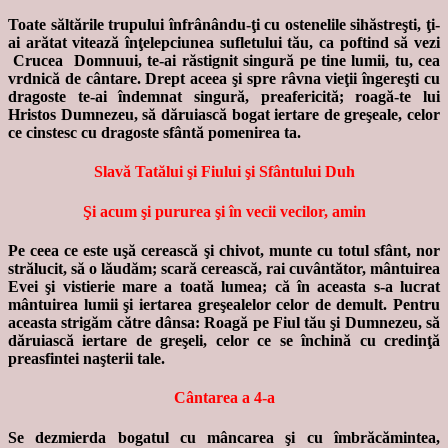
Toate săltările trupului înfrânându-ţi cu ostenelile sihăstreşti, ţi-
ai arătat vitează înţelepciunea sufletului tău, ca poftind să vezi
Crucea Domnuui, te-ai răstignit singură pe tine lumii, tu, cea
vrdnică de cântare. Drept aceea şi spre râvna vieţii îngereşti cu
dragoste te-ai îndemnat singură, preafericită; roagă-te lui
Hristos Dumnezeu, să dăruiască bogat iertare de greşeale, celor
ce cinstesc cu dragoste sfântă pomenirea ta.
Slavă Tatălui şi Fiului şi Sfântului Duh
Şi acum şi pururea şi în vecii vecilor, amin
Pe ceea ce este uşă cerească şi chivot, munte cu totul sfânt, nor
strălucit, să o lăudăm; scară cerească, rai cuvântător, mântuirea
Evei şi vistierie mare a toată lumea; că în aceasta s-a lucrat
mântuirea lumii şi iertarea greşealelor celor de demult. Pentru
aceasta strigăm către dânsa: Roagă pe Fiul tău şi Dumnezeu, să
dăruiască iertare de greşeli, celor ce se închină cu credinţă
preasfintei naşterii tale.
Cântarea a 4-a
Se dezmierda bogatul cu mâncarea şi cu îmbrăcămintea,