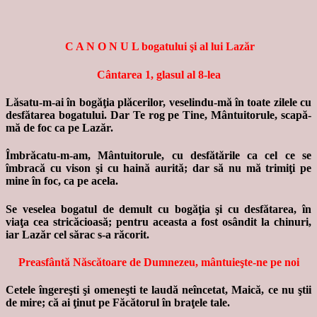
C A N O N U L bogatului şi al lui Lazăr
Cântarea 1, glasul al 8-lea
Lăsatu-m-ai în bogăţia plăcerilor, veselindu-mă în toate zilele cu
desfătarea bogatului. Dar Te rog pe Tine, Mântuitorule, scapă-
mă de foc ca pe Lazăr.
Îmbrăcatu-m-am, Mântuitorule, cu desfătările ca cel ce se
îmbracă cu vison şi cu haină aurită; dar să nu mă trimiţi pe
mine în foc, ca pe acela.
Se veselea bogatul de demult cu bogăţia şi cu desfătarea, în
viaţa cea stricăcioasă; pentru aceasta a fost osândit la chinuri,
iar Lazăr cel sărac s-a răcorit.
Preasfântă Născătoare de Dumnezeu, mântuieşte-ne pe noi
Cetele îngereşti şi omeneşti te laudă neîncetat, Maică, ce nu ştii
de mire; că ai ţinut pe Făcătorul în braţele tale.