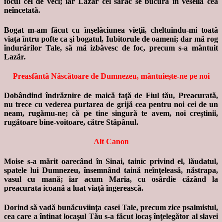
focul cel de veci; iar Lazăr cel sărac se bucură în veselia cea
neîncetată.
Bogat m-am făcut cu înşelăciunea vieţii, cheltuindu-mi toată
viaţa întru pofte ca şi bogatul, Iubitorule de oameni; dar mă rog
îndurărilor Tale, să mă izbăvesc de foc, precum s-a mântuit
Lazăr.
Preasfântă Născătoare de Dumnezeu, mântuieşte-ne pe noi
Dobândind îndrăznire de maică faţă de Fiul tău, Preacurată,
nu trece cu vederea purtarea de grijă cea pentru noi cei de un
neam, rugămu-ne; că pe tine singură te avem, noi creştinii,
rugătoare bine-voitoare, către Stăpânul.
Alt Canon
Moise s-a mărit oarecând în Sinai, tainic privind el, lăudatul,
spatele lui Dumnezeu, însemnând taină neînţeleasă, năstrapa,
vasul cu mană; iar acum Maria, cu osârdie căzând la
preacurata icoană a luat viaţă îngerească.
Dorind să vadă bunăcuviinţa casei Tale, precum zice psalmistul,
cea care a întinat locaşul Tău s-a făcut locaş înţelegător al slavei