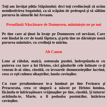
Toţi am învăţat pilda Stăpânului; deci toţi credincioşii să urâm
nemilostivirea bogatului, ca să scăpăm de pedeapsă şi să săltăm
pururea în sânurile lui Avraam.
Preasfântă Născătoare de Dumnezeu, mântuieşte-ne pe noi
Pe tine care ai ţinut în braţe pe Dumnezeu cel nevăzut, Care
este lăudat în cer de toată făptura, şi prin tine ne dăruieşte nouă
pururea mântuire, cu credinţă te mărim.
Alt Canon
Lene ai răbdat, maică, osteneala pustiei, îndreptându-te cu
puterea cea tare a lui Hristos, căci gândurile cele întinate ce-ţi
veneau le-ai stins, cinstită, cu izvoarele dumnezeieştilor lacrimi,
ceea ce eşti culmea sihaştrilor, lauda cuvioşilor.
Cu raze prealuminoase te-a luminat pe tine Fecioara şi
Preacurata, ceea ce singură a născut pe Hristos lumina,
făcându-te înfricoşătoare vrăjmaşilor pe tine, cinstită. Şi tuturor
arătându-te, Marie, a fi podoaba pustnicilor, întărirea
cuvioşilor.