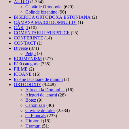
AUDIO
(1.354)
Cântările Ortodoxiei
(629)
Colinde bizantine
(90)
BISERICA ORTODOXĂ ESTONIANĂ
(2)
CĂMAȘA MAICII DOMNULUI
(1)
CĂRȚI
(10)
COMENTARII PATRISTICE
(25)
CONFERINTE
(14)
CONTACT
(1)
Diverse
(871)
Petiţii
(3)
ECUMENISM
(577)
Fără categorie
(335)
FILME
(2)
ICOANE
(16)
Icoane făcătoare de minuni
(2)
ORTODOXIE
(9.448)
A trecut la Domnul…
(16)
Alegeri de ierarhi
(26)
Botez
(9)
Canonizări
(46)
Cuvinte de folos
(2.334)
en Français
(233)
Hirotonii
(18)
Hramuri
(51)