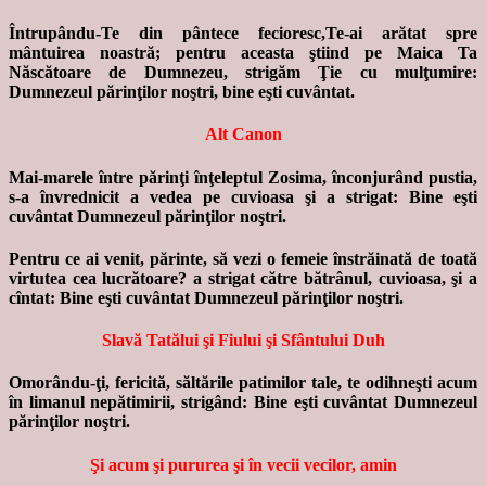
Întrupându-Te din pântece fecioresc,Te-ai arătat spre
mântuirea noastră; pentru aceasta ştiind pe Maica Ta
Născătoare de Dumnezeu, strigăm Ţie cu mulţumire:
Dumnezeul părinţilor noştri, bine eşti cuvântat.
Alt Canon
Mai-marele între părinţi înţeleptul Zosima, înconjurând pustia,
s-a învrednicit a vedea pe cuvioasa şi a strigat: Bine eşti
cuvântat Dumnezeul părinţilor noştri.
Pentru ce ai venit, părinte, să vezi o femeie înstrăinată de toată
virtutea cea lucrătoare? a strigat către bătrânul, cuvioasa, şi a
cîntat: Bine eşti cuvântat Dumnezeul părinţilor noştri.
Slavă Tatălui şi Fiului şi Sfântului Duh
Omorându-ţi, fericită, săltările patimilor tale, te odihneşti acum
în limanul nepătimirii, strigând: Bine eşti cuvântat Dumnezeul
părinţilor noştri.
Şi acum şi pururea şi în vecii vecilor, amin