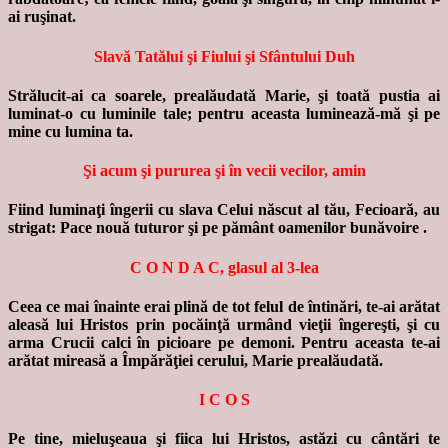
ai ruşinat.
Slavă Tatălui şi Fiului şi Sfântului Duh
Strălucit-ai ca soarele, prealăudată Marie, şi toată pustia ai
luminat-o cu luminile tale; pentru aceasta luminează-mă şi pe
mine cu lumina ta.
Şi acum şi pururea şi în vecii vecilor, amin
Fiind luminaţi îngerii cu slava Celui născut al tău, Fecioară, au
strigat: Pace nouă tuturor şi pe pământ oamenilor bunăvoire .
C O N D A C, glasul al 3-lea
Ceea ce mai înainte erai plină de tot felul de întinări, te-ai arătat
aleasă lui Hristos prin pocăinţă urmând vieţii îngereşti, şi cu
arma Crucii calci în picioare pe demoni. Pentru aceasta te-ai
arătat mireasă a Împărăţiei cerului, Marie prealăudată.
I C O S
Pe tine, mieluşeaua şi fiica lui Hristos, astăzi cu cântări te