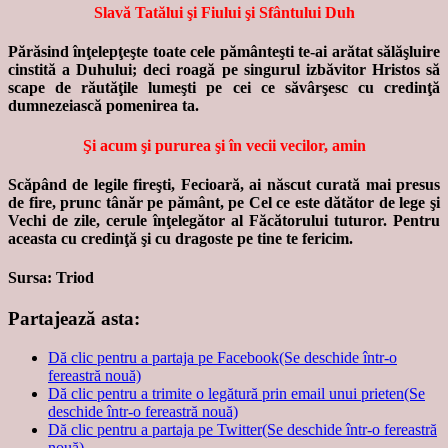
Slavă Tatălui şi Fiului şi Sfântului Duh
Părăsind înţelepţeşte toate cele pământeşti te-ai arătat sălăşluire
cinstită a Duhului; deci roagă pe singurul izbăvitor Hristos să
scape de răutăţile lumeşti pe cei ce săvârşesc cu credinţă
dumnezeiască pomenirea ta.
Şi acum şi pururea şi în vecii vecilor, amin
Scăpând de legile fireşti, Fecioară, ai născut curată mai presus
de fire, prunc tânăr pe pământ, pe Cel ce este dătător de lege şi
Vechi de zile, cerule înţelegător al Făcătorului tuturor. Pentru
aceasta cu credinţă şi cu dragoste pe tine te fericim.
Sursa: Triod
Partajează asta:
Dă clic pentru a partaja pe Facebook(Se deschide într-o
fereastră nouă)
Dă clic pentru a trimite o legătură prin email unui prieten(Se
deschide într-o fereastră nouă)
Dă clic pentru a partaja pe Twitter(Se deschide într-o fereastră
nouă)