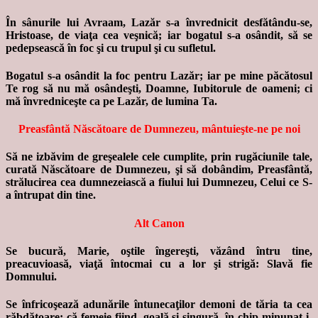
În sânurile lui Avraam, Lazăr s-a învrednicit desfătându-se,
Hristoase, de viaţa cea veşnică; iar bogatul s-a osândit, să se
pedepsească în foc şi cu trupul şi cu sufletul.
Bogatul s-a osândit la foc pentru Lazăr; iar pe mine păcătosul
Te rog să nu mă osândeşti, Doamne, Iubitorule de oameni; ci
mă învredniceşte ca pe Lazăr, de lumina Ta.
Preasfântă Născătoare de Dumnezeu, mântuieşte-ne pe noi
Să ne izbăvim de greşealele cele cumplite, prin rugăciunile tale,
curată Născătoare de Dumnezeu, şi să dobândim, Preasfântă,
strălucirea cea dumnezeiască a fiului lui Dumnezeu, Celui ce S-
a întrupat din tine.
Alt Canon
Se bucură, Marie, oştile îngereşti, văzând întru tine,
preacuvioasă, viaţă întocmai cu a lor şi strigă: Slavă fie
Domnului.
Se înfricoşează adunările întunecaţilor demoni de tăria ta cea
răbdătoare; că femeie fiind, goală şi singură, în chip minunat i-