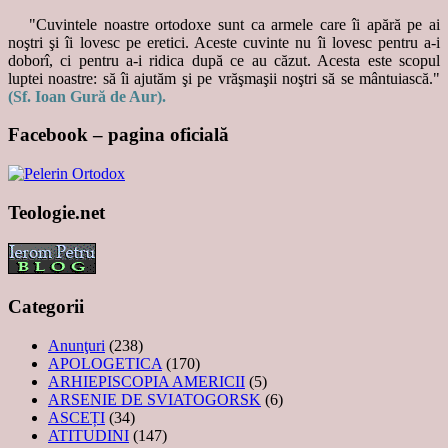
"Cuvintele noastre ortodoxe sunt ca armele care îi apără pe ai
noştri şi îi lovesc pe eretici. Aceste cuvinte nu îi lovesc pentru a-i
doborî, ci pentru a-i ridica după ce au căzut. Acesta este scopul
luptei noastre: să îi ajutăm şi pe vrăşmaşii noştri să se mântuiască."
(Sf. Ioan Gură de Aur).
Facebook – pagina oficială
Teologie.net
Categorii
Anunţuri
(238)
APOLOGETICA
(170)
ARHIEPISCOPIA AMERICII
(5)
ARSENIE DE SVIATOGORSK
(6)
ASCEȚI
(34)
ATITUDINI
(147)