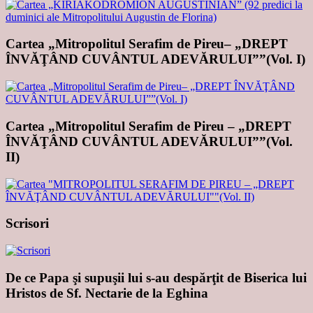
Cartea „Mitropolitul Serafim de Pireu– „DREPT
ÎNVĂŢÂND CUVÂNTUL ADEVĂRULUI””(Vol. I)
Cartea „Mitropolitul Serafim de Pireu – „DREPT
ÎNVĂŢÂND CUVÂNTUL ADEVĂRULUI””(Vol.
II)
Scrisori
De ce Papa şi supuşii lui s-au despărţit de Biserica lui
Hristos de Sf. Nectarie de la Eghina