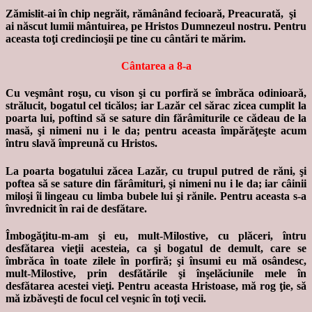
Zămislit-ai în chip negrăit, rămânând fecioară, Preacurată, şi
ai născut lumii mântuirea, pe Hristos Dumnezeul nostru. Pentru
aceasta toţi credincioşii pe tine cu cântări te mărim.
Cântarea a 8-a
Cu veşmânt roşu, cu vison şi cu porfiră se îmbrăca odinioară,
strălucit, bogatul cel ticălos; iar Lazăr cel sărac zicea cumplit la
poarta lui, poftind să se sature din fărâmiturile ce cădeau de la
masă, şi nimeni nu i le da; pentru aceasta împărăţeşte acum
întru slavă împreună cu Hristos.
La poarta bogatului zăcea Lazăr, cu trupul putred de răni, şi
poftea să se sature din fărâmituri, şi nimeni nu i le da; iar câinii
miloşi îi lingeau cu limba bubele lui şi rănile. Pentru aceasta s-a
învrednicit în rai de desfătare.
Îmbogăţitu-m-am şi eu, mult-Milostive, cu plăceri, întru
desfătarea vieţii acesteia, ca şi bogatul de demult, care se
îmbrăca în toate zilele în porfiră; şi însumi eu mă osândesc,
mult-Milostive, prin desfătările şi înşelăciunile mele în
desfătarea acestei vieţi. Pentru aceasta Hristoase, mă rog ţie, să
mă izbăveşti de focul cel veşnic în toţi vecii.