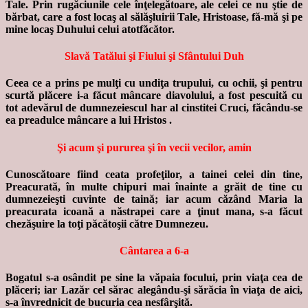
Tale. Prin rugăciunile cele înţelegătoare, ale celei ce nu ştie de
bărbat, care a fost locaş al sălăşluirii Tale, Hristoase, fă-mă şi pe
mine locaş Duhului celui atotfăcător.
Slavă Tatălui şi Fiului şi Sfântului Duh
Ceea ce a prins pe mulţi cu undiţa trupului, cu ochii, şi pentru
scurtă plăcere i-a făcut mâncare diavolului, a fost pescuită cu
tot adevărul de dumnezeiescul har al cinstitei Cruci, făcându-se
ea preadulce mâncare a lui Hristos .
Şi acum şi pururea şi în vecii vecilor, amin
Cunoscătoare fiind ceata profeţilor, a tainei celei din tine,
Preacurată, în multe chipuri mai înainte a grăit de tine cu
dumnezeieşti cuvinte de taină; iar acum căzând Maria la
preacurata icoană a năstrapei care a ţinut mana, s-a făcut
chezăşuire la toţi păcătoşii către Dumnezeu.
Cântarea a 6-a
Bogatul s-a osândit pe sine la văpaia focului, prin viaţa cea de
plăceri; iar Lazăr cel sărac alegându-şi sărăcia în viaţa de aici,
s-a învrednicit de bucuria cea nesfârşită.