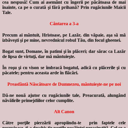
cea nespusă! Cum ai asemănt cu îngerii pe păcătoasa de mai
înainte, ca pe o curată şi fără prihană? Prin rugăciunile Maicii
Tale.
Cântarea a 3-a
Precum ai mântuit, Hristoase, pe Lazăr, din văpaie, aşa să mă
izbăveşti şi pe mine, nevrednicul robul Tău, din focul gheenei.
Bogat sunt, Domane, în patimi şi în plăceri; dar sărac ca Lazăr
de lipsa de virtuţi, dar mă mântuieşte.
În roşu şi cu vison se îmbracă bogatul, adică cu plăcerile şi cu
păcatele; pentru aceasta arde în flăcări.
Preasfântă Născătoare de Dumnezeu, mântuieşte-ne pe noi
Dă-ne nouă ajutor cu rugăciunile tale, Preacurată, alungând
năvălirile primejdiilor celor cumplite.
Alt Canon
Către porţile pierzării apropiindu-te prin faptele cele
necuvioase, ţi-a deschis ţie porţile pocăinţei preacinstită, Cel ce a