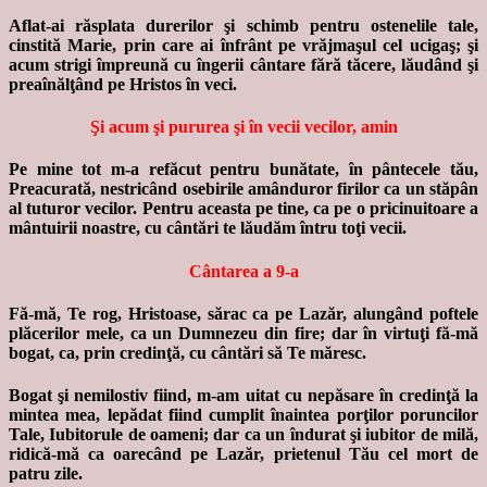
Aflat-ai răsplata durerilor şi schimb pentru ostenelile tale,
cinstită Marie, prin care ai înfrânt pe vrăjmaşul cel ucigaş; şi
acum strigi împreună cu îngerii cântare fără tăcere, lăudând şi
preaînălţând pe Hristos în veci.
Şi acum şi pururea şi în vecii vecilor, amin
Pe mine tot m-a refăcut pentru bunătate, în pântecele tău,
Preacurată, nestricând osebirile amânduror firilor ca un stăpân
al tuturor vecilor. Pentru aceasta pe tine, ca pe o pricinuitoare a
mântuirii noastre, cu cântări te lăudăm întru toţi vecii.
Cântarea a 9-a
Fă-mă, Te rog, Hristoase, sărac ca pe Lazăr, alungând poftele
plăcerilor mele, ca un Dumnezeu din fire; dar în virtuţi fă-mă
bogat, ca, prin credinţă, cu cântări să Te măresc.
Bogat şi nemilostiv fiind, m-am uitat cu nepăsare în credinţă la
mintea mea, lepădat fiind cumplit înaintea porţilor poruncilor
Tale, Iubitorule de oameni; dar ca un îndurat şi iubitor de milă,
ridică-mă ca oarecând pe Lazăr, prietenul Tău cel mort de
patru zile.