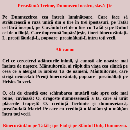
Preasfântă Treime, Dumnezeul nostru, slavă Ţie
Pe Dumnezeirea cea întreit luminătoare, Care face să
strălucească o rază unică din o fire în trei ipostasuri, pe Tatăl
cel fără început, pe Cuvântul cel de o fire cu Tatăl şi pe Duhul
cel de o fiinţă, Care împreună împărăţeşte, tineri binecuvântaţi-
L, preoţi lăudaţi-L, popoare preaînălţaţi-L întru toţi vecii.
Alt canon
Cel ce cerceterzi adâncurile inimii, şi cunoşti ale noastre mai
înainte de naştere, Mântuitorule, ai răpit din viaţa cea silnică pe
ceea ce a alergat la iubirea Ta de oameni, Mântuitorule, care
strigă neîncetat: Preoţi binecuvântaţi, popoare preaînălţaţi pe
Hristos în veci.
O, cât de cinstită este schimbarea mutării tale spre cele mai
bune, cuvioasă! O, dragoste dumnezeiască a ta, care ai urât
plăcerile trupeşti! O, credinţă fierbinte şi dumnezeiască,
prealăudată Marie! Pe care cu credinţă o lăudăm şi o înălţăm
întru toţi vecii.
Binecuvântăm pe Tatăl şi pe Fiul şi pe Sfântul Duh, Dumnezeu.