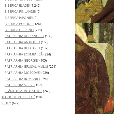
BISERICA ELADEI
(1.242)
BISERICA FINLANDEI
(2)
BISERICA JAPONIEI
(2)
BISERICA POLONIEI
(26)
BISERICA UCRAINEI
(771)
PATRIARHIA ALEXANDRIEI
(139)
PATRIARHIA ANTIOHIEI
(166)
PATRIARHIA BULGARIEI
(139)
PATRIARHIA ECUMENICĂ
(334)
PATRIARHIA GEORGIEI
(105)
PATRIARHIA IERUSALIMULUI
(251)
PATRIARHIA MOSCOVEI
(939)
PATRIARHIA ROMÂNIEI
(960)
PATRIARHIA SERBIEI
(171)
SFÂNTUL MUNTE ATHOS
(249)
TEODOSIE DE CERKASÎ
(10)
VIDEO
(629)