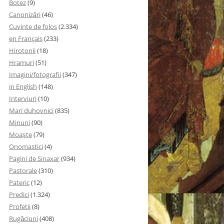
Botez
(9)
Canonizări
(46)
Cuvinte de folos
(2.334)
en Français
(233)
Hirotonii
(18)
Hramuri
(51)
Imagini/fotografii
(347)
in English
(148)
Interviuri
(10)
Mari duhovnici
(835)
Minuni
(90)
Moaşte
(79)
Onomastici
(4)
Pagini de Sinaxar
(934)
Pastorale
(310)
Pateric
(12)
Predici
(1.324)
Profetii
(8)
Rugăciuni
(408)