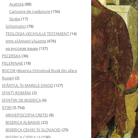
Acatiste
(88)
Canoane de rugăciune
(156)
Slujbe
(17)
Schismatici
(78)
TEOLOGIA VECHIULUI TESTAMENT
(14)
στην ελληνική γλώσσα
(676)
на русском языке
(137)
PECERSKA
(36)
PELERINAJE
(18)
ROCOR (Biserica Ortodoxă Rusă din afara
Rusiei)
(2)
SFÂNTUL ȘI MARELE SINOD
(127)
SFINȚI ROMÂNI
(2)
SFINTIRI DE BISERICA
(6)
ŞTIRI
(5.754)
ARHIEPISCOPIA CRETEI
(8)
BISERICA ALBANIEI
(22)
BISERICA CEHIEI ŞI SLOVACIEI
(25)
BISERICA CIPRULUI
(136)