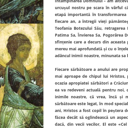
Întâmpinarea Domnului – am altceva 
urcușul nostru pe scara în vârful 
etapă importantă în transformarea 
fiecare an, a întregii vieți pământe
Teofania Botezului Său, retragerea 
Patima Sa, Învierea Sa, Pogorârea Du
sfințenie care a decurs din aceasta 
mereu mai aprofundată și cu o înțeleg
adâncul inimii noastre, minunata sa l
Fiecare sărbătoare a anului are prop
mai aproape de chipul lui Hristos, 
ocazia apropiatei sărbători a Crăci
ea va redeveni actuală pentru noi, 
inimile noastre, că vrea, încă și
sărbătoare este legat, în mod specia
ani, Hristos a fost copil în peștera
făcea decât să oglindească un aspec
dacă, din vecii vecilor, El este «Ce