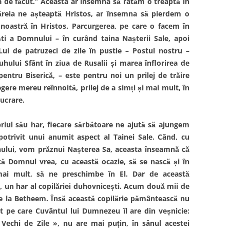
de făcut.” Aceasta ar însemna să ratăm o treaptă în
căreia ne așteaptă Hristos, ar însemna să pierdem o
noastră în Hristos. Parcurgerea, pe care o facem în
ști a Domnului – în curând taina Nașterii Sale, apoi
Lui de patruzeci de zile în pustie – Postul nostru –
hului Sfânt în ziua de Rusalii și marea înflorirea de
pentru Biserică, – este pentru noi un prilej de trăire
ere mereu reînnoită, prilej de a simți și mai mult, în
ucrare.
riul său har, fiecare sărbătoare ne ajută să ajungem
potrivit unui anumit aspect al Tainei Sale. Când, cu
unului, vom prăznui Nașterea Sa, aceasta înseamnă că
că Domnul vrea, cu această ocazie, să se nască și în
 mai mult, să ne preschimbe în El. Dar de această
l, un har al copilăriei duhovnicești. Acum două mii de
 de la Betheem. Însă această copilărie pământească nu
t pe care Cuvântul lui Dumnezeu îl are din veșnicie:
l Vechi de Zile », nu are mai puțin, în sânul acestei