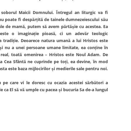
oborul Maicii Domnului. Întregul an liturgic va fi
 nu poate fi despărțită de tainele dumnezeiescului său
 sale de mamă, putem să avem părtășie cu acestea. Ea
ste o imaginație pioasă, ci un adevăr teologic
a tradiție. Deoarece natura umană a lui Hristos este
i nu a unei persoane umane limitate, ea conține în
e real, toată omenirea – Hristos este Noul Adam. De
a Cea Sfântă ne cuprinde pe toți, ea devine, în mod
asta este baza mijlocirilor și medierile sale pentru noi.
 pe care vi le doresc cu ocazia acestei sărbători a
e ca El să vă umple cu pacea și bucuria Sa de-a lungul