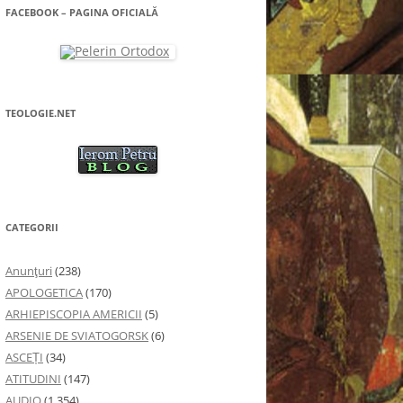
FACEBOOK – PAGINA OFICIALĂ
TEOLOGIE.NET
CATEGORII
Anunţuri
(238)
APOLOGETICA
(170)
ARHIEPISCOPIA AMERICII
(5)
ARSENIE DE SVIATOGORSK
(6)
ASCEȚI
(34)
ATITUDINI
(147)
AUDIO
(1.354)