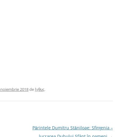
 noiembrie 2018
de
Ιχθυς
.
Părintele Dumitru Stăniloae: Sfinţenia –
lucrarea Duhului Sfânt în oameni
→