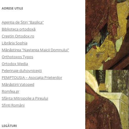
ADRESE UTILE
Agenţia de Ştiri "Basilica"
Biblioteca ortodoxă
Creştin Ortodox.ro
Librăria Sophia
Mănăstirea "Naşterea Maicii Domnului"
Orthotoxos Typos
Ortodox Media
Pelerinaje duhovnicești
PEMPTOUSIA – Asociația Prietenilor
Mănăstirii Vatoped
Romfea.gr
Sfânta Mitropolie a Pireului
Sfinţi Români
LEGĂTURI