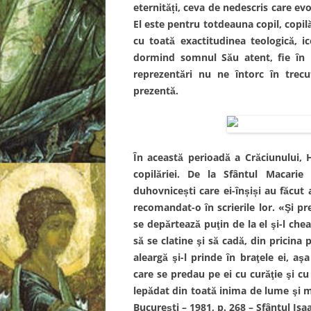
eternități, ceva de nedescris care ev
El este pentru totdeauna copil, copil
cu toată exactitudinea teologică, i
dormind somnul Său atent, fie în le
reprezentări nu ne întorc în trec
prezentă.
În această perioadă a Crăciunului, H
copilăriei. De la Sfântul Macarie 
duhovnicești care ei-înșiși au făcut
recomandat-o în scrierile lor. «Şi p
se depărtează puţin de la el şi-l che
să se clatine şi să cadă, din pricin
aleargă şi-l prinde în braţele ei, a
care se predau pe ei cu curăţie şi cu 
lepădat din toată inima de lume şi 
București – 1981, p. 268 – Sfântul Isa