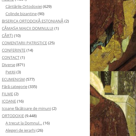
Cântările Ortodoxiei
(629)
Colinde bizantine
(90)
BISERICA ORTODOXĂ ESTONIANĂ
(2)
CĂMAȘA MAICII DOMNULUI
(1)
CĂRȚI
(10)
COMENTARII PATRISTICE
(25)
CONFERINTE
(14)
CONTACT
(1)
Diverse
(871)
Petiţii
(3)
ECUMENISM
(577)
Fără categorie
(335)
FILME
(2)
ICOANE
(16)
Icoane făcătoare de minuni
(2)
ORTODOXIE
(9.448)
A trecut la Domnul…
(16)
Alegeri de ierarhi
(26)