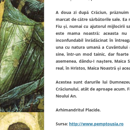
A doua zi după Crăciun, prăznuim s
marcat de către sărbătorile sale. Ea
Fiu și, numai cu ajutorul mijlocirii
este mama noastră: aceasta nu e
inconfundabil înrădăcinat în întreag
una cu natura umană a Cuvântului ș
sine, într-un mod tainic, dar foart
asemenea, dându-I naștere, Maica S
real, în Hristos, Maica Noastră și ace
Acestea sunt darurile lui Dumnezeu
Crăciunului, atât de aproape acum. Fi
Noului An.
Arhimandritul Placide.
Sursa:
http://www.pemptousia.ro