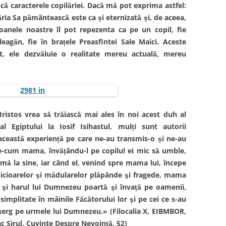
ocă caracterele copilăriei. Dacă mă pot exprima astfel:
ăria Sa pământească este ca și eternizată și, de aceea,
coanele noastre îl pot repezenta ca pe un copil, fie
agăn, fie în brațele Preasfintei Sale Maici. Aceste
ut, ele dezvăluie o realitate mereu actuală, mereu
ristos vrea să trăiască mai ales în noi acest duh al
al Egiptului la Iosif Isihastul, mulți sunt autorii
 această experiență pe care ne-au transmis-o și ne-au
re-cum mama, învăţându-l pe copilul ei mic să umble,
amă la sine, iar când el, venind spre mama lui, începe
a picioarelor şi mădularelor plăpânde şi fragede, mama
şa şi harul lui Dumnezeu poartă şi învaţă pe oamenii,
simplitate în mâinile Făcătorului lor şi pe cei ce s-au
merg pe urmele lui Dumnezeu.» (Filocalia X, EIBMBOR,
ac Sirul, Cuvinte Despre Nevoință, 52)