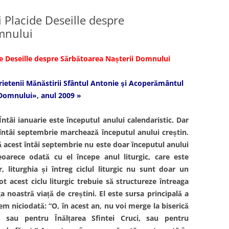
i Placide Deseille despre
mnului
ide Deseille despre Sărbătoarea Nașterii Domnului
prietenii Mănăstirii Sfântul Antonie şi Acoperământul
 Domnului», anul 2009 »
Întâi ianuarie este începutul anului calendaristic. Dar
întâi septembrie marchează începutul anului creștin.
ă acest întâi septembrie nu este doar începutul anului
eoarece odată cu el începe anul liturgic, care este
r, liturghia și întreg ciclul liturgic nu sunt doar un
tot acest ciclu liturgic trebuie să structureze întreaga
 noastră viață de creștini. El este sursa principală a
em niciodată: “O, în acest an, nu voi merge la biserică
 sau pentru Înălțarea Sfintei Cruci, sau pentru