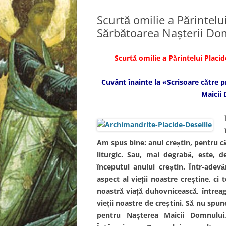
Scurtă omilie a Părintelu
Sărbătoarea Nașterii Do
Scurtă omilie a Părintelui Plac
Cuvânt înainte la «Scrisoare către 
Maicii
Am spus bine: anul creștin, pentru c
liturgic. Sau, mai degrabă, este, d
începutul anului creștin. Într-adevă
aspect al vieții noastre creștine, ci 
noastră viață duhovnicească, întreaga
vieții noastre de creștini. Să nu spun
pentru Nașterea Maicii Domnului,