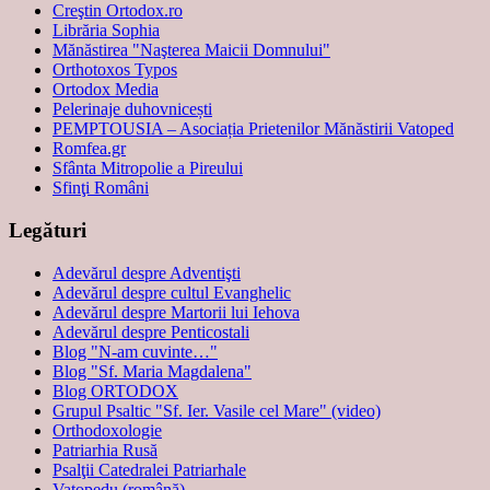
Creştin Ortodox.ro
Librăria Sophia
Mănăstirea "Naşterea Maicii Domnului"
Orthotoxos Typos
Ortodox Media
Pelerinaje duhovnicești
PEMPTOUSIA – Asociația Prietenilor Mănăstirii Vatoped
Romfea.gr
Sfânta Mitropolie a Pireului
Sfinţi Români
Legături
Adevărul despre Adventişti
Adevărul despre cultul Evanghelic
Adevărul despre Martorii lui Iehova
Adevărul despre Penticostali
Blog "N-am cuvinte…"
Blog "Sf. Maria Magdalena"
Blog ORTODOX
Grupul Psaltic "Sf. Ier. Vasile cel Mare" (video)
Orthodoxologie
Patriarhia Rusă
Psalţii Catedralei Patriarhale
Vatopedu (română)