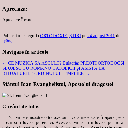
Apreciază:
Apreciere
Încarc...
Publicat în categoria
ORTODOXIE
,
ŞTIRI
pe
24 august 2011
de
Ιχθυς
.
Navigare în articole
←
CE MUZICĂ SĂ ASCULT?
Bulgaria: PREOŢI ORTODOCŞI
SLUJESC CU ROMANO-CATOLICII ŞI ASISTĂ LA
RITUALURILE ORDINULUI TEMPLIER
→
Sfântul Ioan Evanghelistul, Apostolul dragostei
Cuvânt de folos
"Cuvintele noastre ortodoxe sunt ca armele care îi apără pe ai
noştri şi îi lovesc pe eretici. Aceste cuvinte nu îi lovesc pentru a-i
doborî, ci pentru a-i ridica după ce au căzut. Acesta este scopul