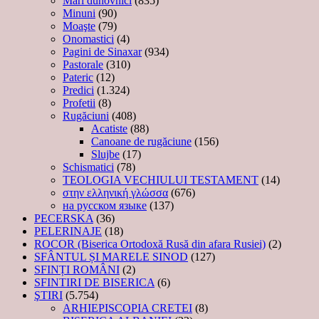
Mari duhovnici
(835)
Minuni
(90)
Moaşte
(79)
Onomastici
(4)
Pagini de Sinaxar
(934)
Pastorale
(310)
Pateric
(12)
Predici
(1.324)
Profetii
(8)
Rugăciuni
(408)
Acatiste
(88)
Canoane de rugăciune
(156)
Slujbe
(17)
Schismatici
(78)
TEOLOGIA VECHIULUI TESTAMENT
(14)
στην ελληνική γλώσσα
(676)
на русском языке
(137)
PECERSKA
(36)
PELERINAJE
(18)
ROCOR (Biserica Ortodoxă Rusă din afara Rusiei)
(2)
SFÂNTUL ȘI MARELE SINOD
(127)
SFINȚI ROMÂNI
(2)
SFINTIRI DE BISERICA
(6)
ŞTIRI
(5.754)
ARHIEPISCOPIA CRETEI
(8)