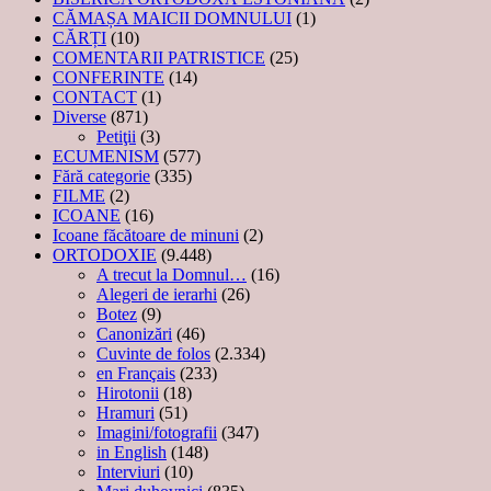
CĂMAȘA MAICII DOMNULUI
(1)
CĂRȚI
(10)
COMENTARII PATRISTICE
(25)
CONFERINTE
(14)
CONTACT
(1)
Diverse
(871)
Petiţii
(3)
ECUMENISM
(577)
Fără categorie
(335)
FILME
(2)
ICOANE
(16)
Icoane făcătoare de minuni
(2)
ORTODOXIE
(9.448)
A trecut la Domnul…
(16)
Alegeri de ierarhi
(26)
Botez
(9)
Canonizări
(46)
Cuvinte de folos
(2.334)
en Français
(233)
Hirotonii
(18)
Hramuri
(51)
Imagini/fotografii
(347)
in English
(148)
Interviuri
(10)