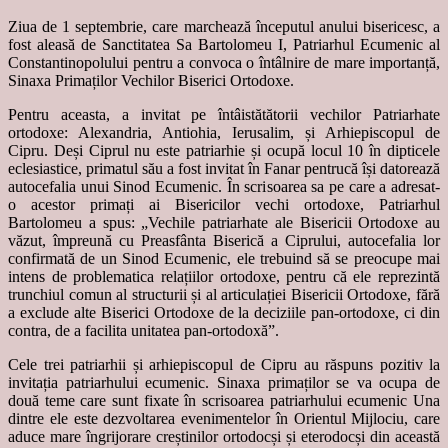
Ziua de 1 septembrie, care marchează începutul anului bisericesc, a
fost aleasă de Sanctitatea Sa Bartolomeu I, Patriarhul Ecumenic al
Constantinopolului pentru a convoca o întâlnire de mare importanță,
Sinaxa Primaților Vechilor Biserici Ortodoxe.
Pentru aceasta, a invitat pe întâistătătorii vechilor Patriarhate
ortodoxe: Alexandria, Antiohia, Ierusalim, și Arhiepiscopul de
Cipru. Deși Ciprul nu este patriarhie și ocupă locul 10 în dipticele
eclesiastice, primatul său a fost invitat în Fanar pentrucă își datorează
autocefalia unui Sinod Ecumenic. În scrisoarea sa pe care a adresat-
o acestor primați ai Bisericilor vechi ortodoxe, Patriarhul
Bartolomeu a spus: „Vechile patriarhate ale Bisericii Ortodoxe au
văzut, împreună cu Preasfânta Biserică a Ciprului, autocefalia lor
confirmată de un Sinod Ecumenic, ele trebuind să se preocupe mai
intens de problematica relațiilor ortodoxe, pentru că ele reprezintă
trunchiul comun al structurii și al articulației Bisericii Ortodoxe, fără
a exclude alte Biserici Ortodoxe de la deciziile pan-ortodoxe, ci din
contra, de a facilita unitatea pan-ortodoxă”.
Cele trei patriarhii și arhiepiscopul de Cipru au răspuns pozitiv la
invitația patriarhului ecumenic. Sinaxa primaților se va ocupa de
două teme care sunt fixate în scrisoarea patriarhului ecumenic Una
dintre ele este dezvoltarea evenimentelor în Orientul Mijlociu, care
aduce mare îngrijorare creștinilor ortodocși și eterodocși din această