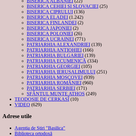
BISERICA ALBANIEI
(22)
BISERICA CEHIEI ŞI SLOVACIEI
(25)
BISERICA CIPRULUI
(136)
BISERICA ELADEI
(1.242)
BISERICA FINLANDEI
(2)
BISERICA JAPONIEI
(2)
BISERICA POLONIEI
(26)
BISERICA UCRAINEI
(771)
PATRIARHIA ALEXANDRIEI
(139)
PATRIARHIA ANTIOHIEI
(166)
PATRIARHIA BULGARIEI
(139)
PATRIARHIA ECUMENICĂ
(334)
PATRIARHIA GEORGIEI
(105)
PATRIARHIA IERUSALIMULUI
(251)
PATRIARHIA MOSCOVEI
(939)
PATRIARHIA ROMÂNIEI
(960)
PATRIARHIA SERBIEI
(171)
SFÂNTUL MUNTE ATHOS
(249)
TEODOSIE DE CERKASÎ
(10)
VIDEO
(629)
Adrese utile
Agenţia de Ştiri "Basilica"
Biblioteca ortodoxă