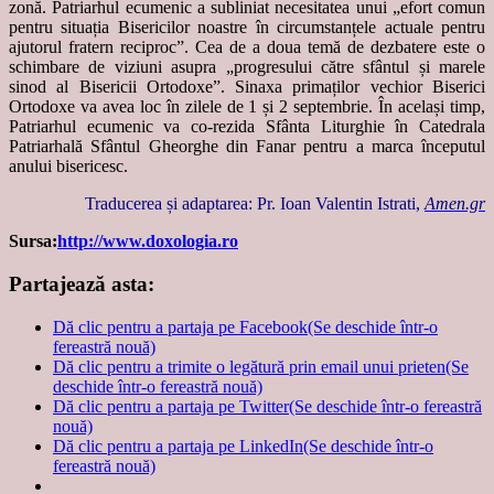
zonă. Patriarhul ecumenic a subliniat necesitatea unui „efort comun
pentru situația Bisericilor noastre în circumstanțele actuale pentru
ajutorul fratern reciproc”. Cea de a doua temă de dezbatere este o
schimbare de viziuni asupra „progresului către sfântul și marele
sinod al Bisericii Ortodoxe”. Sinaxa primaților vechior Biserici
Ortodoxe va avea loc în zilele de 1 și 2 septembrie. În același timp,
Patriarhul ecumenic va co-rezida Sfânta Liturghie în Catedrala
Patriarhală Sfântul Gheorghe din Fanar pentru a marca începutul
anului bisericesc.
Traducerea și adaptarea: Pr. Ioan Valentin Istrati,
Amen.gr
Sursa:
http://www.doxologia.ro
Partajează asta:
Dă clic pentru a partaja pe Facebook(Se deschide într-o
fereastră nouă)
Dă clic pentru a trimite o legătură prin email unui prieten(Se
deschide într-o fereastră nouă)
Dă clic pentru a partaja pe Twitter(Se deschide într-o fereastră
nouă)
Dă clic pentru a partaja pe LinkedIn(Se deschide într-o
fereastră nouă)