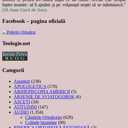
luptei noastre: să îi ajutăm şi pe vrăşmaşii noştri să se mântuiască."
(Sf. Ioan Gură de Aur).
Facebook – pagina oficială
Teologie.net
Categorii
Anunţuri
(238)
APOLOGETICA
(170)
ARHIEPISCOPIA AMERICII
(5)
ARSENIE DE SVIATOGORSK
(6)
ASCEȚI
(34)
ATITUDINI
(147)
AUDIO
(1.354)
Cântările Ortodoxiei
(629)
Colinde bizantine
(90)
BISERICA ORTODOXĂ ESTONIANĂ
(2)