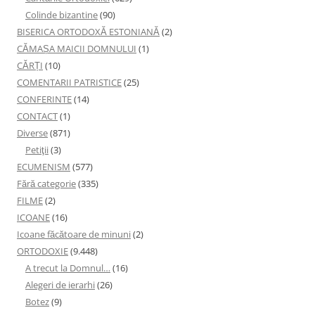
Colinde bizantine
(90)
BISERICA ORTODOXĂ ESTONIANĂ
(2)
CĂMAȘA MAICII DOMNULUI
(1)
CĂRȚI
(10)
COMENTARII PATRISTICE
(25)
CONFERINTE
(14)
CONTACT
(1)
Diverse
(871)
Petiţii
(3)
ECUMENISM
(577)
Fără categorie
(335)
FILME
(2)
ICOANE
(16)
Icoane făcătoare de minuni
(2)
ORTODOXIE
(9.448)
A trecut la Domnul…
(16)
Alegeri de ierarhi
(26)
Botez
(9)