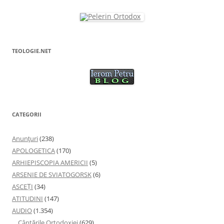
-
e
o
f
e
r
e
a
s
t
TEOLOGIE.NET
r
ă
n
o
u
ă
)
CATEGORII
Anunţuri
(238)
APOLOGETICA
(170)
ARHIEPISCOPIA AMERICII
(5)
ARSENIE DE SVIATOGORSK
(6)
ASCEȚI
(34)
ATITUDINI
(147)
AUDIO
(1.354)
Cântările Ortodoxiei
(629)