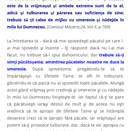
este de la vrăjmaşul şi ambele extreme sunt de la el,
adică şi tulburarea şi părerea sau suficienţa de sine;
trebuie să ţii calea de mijloc cu smerenie şi nădejde în
mila lui Dumnezeu.
(
Cuviosul Macarie,24, Vol.5, p.769
)
La întrebarea ta – dacă să mai spovedeşti păcatul pe care l-
ai mai spovedit şi înainte – îţi răspund: dacă nu l-ai mai
făcut, nu trebuie să-l spui duhovnicului, dar
trebuie să-ţi
simţi păcătoşenia; amintirea păcatelor noastre ne duce la
smerenie.
După spovedanie, pregătindu-te să te
împărtăşeşti cu Sfintele Taine, te afli în tulburare,
gândindu-te că parcă nu ai spovedit toate păcatele. Alungă
acest gând vrăjmaş prin credinţă şi smerenie şi cu nădejde
în mila lui Dumnezeu linişteşte-te. Iar faptul că ţi se pare
că păcătuieşti iarăşi destul de mult şi de aceea nu eşti
vrednică să te apropii de Sfintele Taine şi se întâmplă
deoarece crezi că te apropii fără păcate, iar vrăjmaşul are
putere să-ţi provoace tulburare, dar, dacă te vei apropia cu