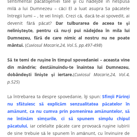
sentimental păcătoşeniei tale şi cu nădejde în nespusa
milă a lui Dumnezeu – căci El a luat asupra Sa păcatele
întregii lumi – , te vei linişti. Crezi că, dacă te-ai spovedit, ai
devenit fără păcat?
Dar tulburarea de aceea te şi
nelinişteşte, pentru că nu-ţi pui nădejdea în mila lui
Dumnezeu, fără de care nimic al nostru nu ne poate
mântui.
(
Cuviosul Macarie,24, Vol.5, pp.497-498
)
Să te temi de ruşine în timpul spovedaniei – aceasta vine
din mândrie; destăinuindu-te înaintea lui Dumnezeu,
dobândeşti linişte şi iertare.
(
Cuviosul Macarie,24, Vol.4,
p.525
)
La întrebarea ta despre spovedanie, îţi spun:
Sfinţii Părinţi
nu sfătuiesc să explicăm senzualitatea păcatelor în
amănunt, ca nu cumva prin pomenirea amănuntelor, să
ne întinăm simţurile, ci să spunem simplu chipul
păcatului,
iar celelalte păcate care provoacă ruşine iubirii
de sine trebuie să le spunem în amănunt, cu învinuire de