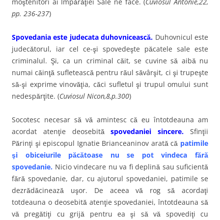
moştenitori ai Împărăţiei Sale ne face. (
Cuviosul Antonie,22,
pp. 236-237
)
Spovedania este judecata duhovnicească.
Duhovnicul este
judecătorul, iar cel ce-şi spovedeşte păcatele sale este
criminalul. Şi, ca un criminal căit, se cuvine să aibă nu
numai căinţă sufletească pentru răul săvârşit, ci şi trupeşte
să-şi exprime vinovăţia, căci sufletul şi trupul omului sunt
nedespărţite. (
Cuviosul Nicon,8,p.300
)
Socotesc necesar să vă amintesc că eu întotdeauna am
acordat atenţie deosebită
spovedaniei sincere.
Sfinţii
Părinţi şi episcopul Ignatie Brianceaninov arată că
patimile
şi obiceiurile păcătoase nu se pot vindeca fără
spovedanie.
Nicio vindecare nu va fi deplină sau suficientă
fără spovedanie, dar, cu ajutorul spovedaniei, patimile se
dezrădăcinează uşor. De aceea vă rog să acordaţi
totdeauna o deosebită atenţie spovedaniei, întotdeauna să
vă pregătiţi cu grijă pentru ea şi să vă spovediţi cu