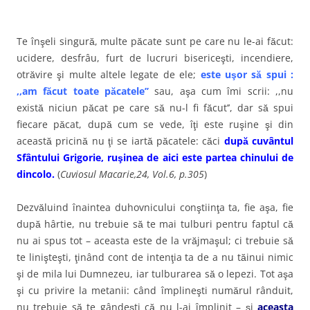
Te înşeli singură, multe păcate sunt pe care nu le-ai făcut:
ucidere, desfrâu, furt de lucruri bisericeşti, incendiere,
otrăvire şi multe altele legate de ele;
este uşor să spui :
,,am făcut toate păcatele’’
sau, aşa cum îmi scrii: ,,nu
există niciun păcat pe care să nu-l fi făcut’’, dar să spui
fiecare păcat, după cum se vede, îţi este ruşine şi din
această pricină nu ţi se iartă păcatele: căci
după cuvântul
Sfântului Grigorie, ruşinea de aici este partea chinului de
dincolo.
(
Cuviosul Macarie,24, Vol.6, p.305
)
Dezvăluind înaintea duhovnicului conştiinţa ta, fie aşa, fie
după hârtie, nu trebuie să te mai tulburi pentru faptul că
nu ai spus tot – aceasta este de la vrăjmaşul; ci trebuie să
te linişteşti, ţinând cont de intenţia ta de a nu tăinui nimic
şi de mila lui Dumnezeu, iar tulburarea să o lepezi. Tot aşa
şi cu privire la metanii: când împlineşti numărul rânduit,
nu trebuie să te gândeşti că nu l-ai împlinit – şi
aceasta