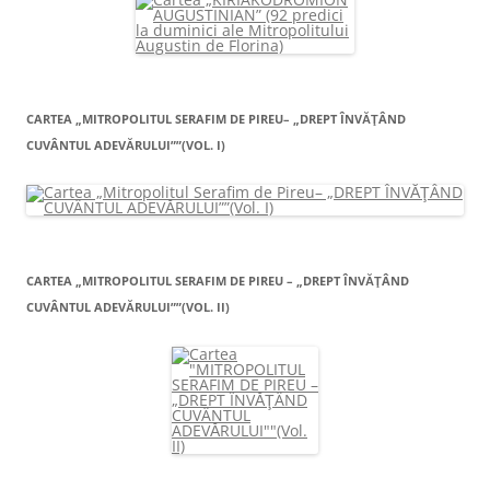
CARTEA „MITROPOLITUL SERAFIM DE PIREU– „DREPT ÎNVĂŢÂND
CUVÂNTUL ADEVĂRULUI””(VOL. I)
CARTEA „MITROPOLITUL SERAFIM DE PIREU – „DREPT ÎNVĂŢÂND
CUVÂNTUL ADEVĂRULUI””(VOL. II)