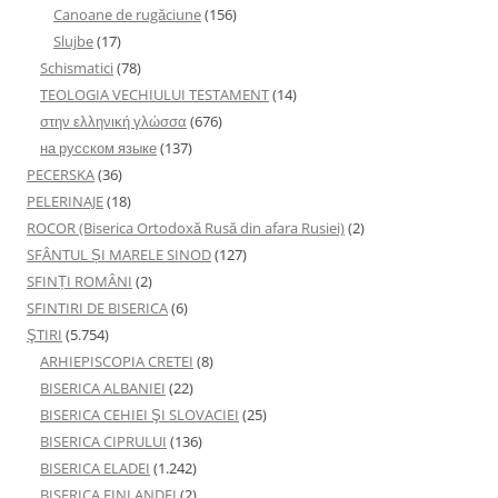
Canoane de rugăciune
(156)
Slujbe
(17)
Schismatici
(78)
TEOLOGIA VECHIULUI TESTAMENT
(14)
στην ελληνική γλώσσα
(676)
на русском языке
(137)
PECERSKA
(36)
PELERINAJE
(18)
ROCOR (Biserica Ortodoxă Rusă din afara Rusiei)
(2)
SFÂNTUL ȘI MARELE SINOD
(127)
SFINȚI ROMÂNI
(2)
SFINTIRI DE BISERICA
(6)
ŞTIRI
(5.754)
ARHIEPISCOPIA CRETEI
(8)
BISERICA ALBANIEI
(22)
BISERICA CEHIEI ŞI SLOVACIEI
(25)
BISERICA CIPRULUI
(136)
BISERICA ELADEI
(1.242)
BISERICA FINLANDEI
(2)