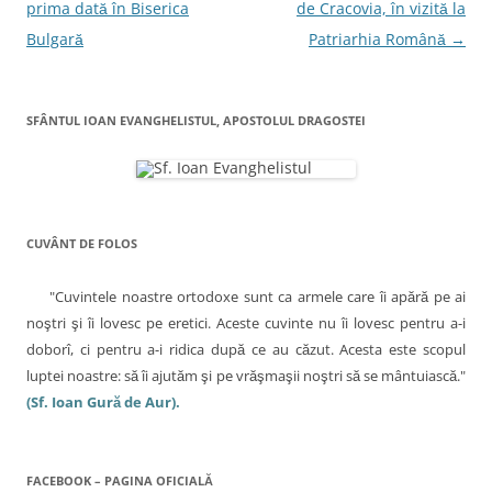
a
prima dată în Biserica
de Cracovia, în vizită la
o
r
e
d
o
ă
r
I
k
p
(
n
v
Bulgară
Patriarhia Română
→
(
r
S
(
S
i
e
S
i
e
n
d
e
d
e
e
d
g
e
m
s
e
s
a
c
s
SFÂNTUL IOAN EVANGHELISTUL, APOSTOLUL DRAGOSTEI
c
i
h
c
a
h
l
i
h
i
u
d
i
r
d
n
e
d
e
u
î
e
e
î
i
n
î
n
p
t
n
t
r
r
t
î
r
i
-
r
CUVÂNT DE FOLOS
-
e
o
-
n
o
t
f
o
f
e
e
f
a
e
n
r
e
"Cuvintele noastre ortodoxe sunt ca armele care îi apără pe ai
r
(
e
r
e
S
a
e
r
noştri şi îi lovesc pe eretici. Aceste cuvinte nu îi lovesc pentru a-i
a
e
s
a
s
d
t
s
t
doborî, ci pentru a-i ridica după ce au căzut. Acesta este scopul
t
e
r
t
r
s
ă
r
luptei noastre: să îi ajutăm şi pe vrăşmaşii noştri să se mântuiască."
i
ă
c
n
ă
n
h
o
n
(Sf. Ioan Gură de Aur).
o
i
u
o
c
u
d
ă
u
ă
e
)
ă
o
)
î
)
n
l
t
FACEBOOK – PAGINA OFICIALĂ
r