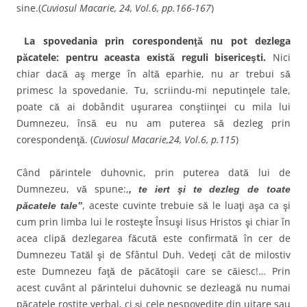
sine.(
Cuviosul Macarie, 24, Vol.6, pp.166-167
)
La spovedania prin corespondenţă nu pot dezlega
păcatele: pentru aceasta există reguli bisericeşti.
Nici
chiar dacă aş merge în altă eparhie, nu ar trebui să
primesc la spovedanie. Tu, scriindu-mi neputinţele tale,
poate că ai dobândit uşurarea conştiinţei cu mila lui
Dumnezeu, însă eu nu am puterea să dezleg prin
corespondenţă. (
Cuviosul Macarie,24, Vol.6, p.115
)
Când părintele duhovnic, prin puterea dată lui de
Dumnezeu, vă spune:,
, te iert şi te dezleg de toate
, aceste cuvinte trebuie să le luaţi aşa ca şi
păcatele tale’’
cum prin limba lui le rosteşte Însuşi Iisus Hristos şi chiar în
acea clipă dezlegarea făcută este confirmată în cer de
Dumnezeu Tatăl şi de Sfântul Duh. Vedeţi cât de milostiv
este Dumnezeu faţă de păcătoşii care se căiesc!… Prin
acest cuvânt al părintelui duhovnic se dezleagă nu numai
păcatele rostite verbal, ci şi cele nespovedite din uitare sau