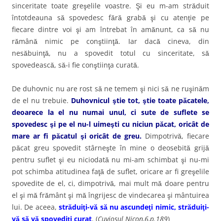
sinceritate toate greşelile voastre. Şi eu m-am străduit
întotdeauna să spovedesc fără grabă şi cu atenţie pe
fiecare dintre voi şi am întrebat în amănunt, ca să nu
rămână nimic pe conştiinţă. Iar dacă cineva, din
nesăbuinţă, nu a spovedit totul cu sinceritate, să
spovedească, să-i fie conştiinţa curată.
De duhovnic nu are rost să ne temem şi nici să ne ruşinăm
de el nu trebuie.
Duhovnicul ştie tot, ştie toate păcatele,
deoarece la el nu numai unul, ci sute de suflete se
spovedesc şi pe el nu-l uimeşti cu niciun păcat, oricât de
mare ar fi păcatul şi oricât de greu.
Dimpotrivă, fiecare
păcat greu spovedit stârneşte în mine o deosebită grijă
pentru suflet şi eu niciodată nu mi-am schimbat şi nu-mi
pot schimba atitudinea faţă de suflet, oricare ar fi greşelile
spovedite de el, ci, dimpotrivă, mai mult mă doare pentru
el şi mă frământ şi mă îngrijesc de vindecarea şi mântuirea
lui. De aceea,
străduiţi-vă să nu ascundeţi nimic, străduiţi-
vă să vă spovediţi curat
. (
Cuviosul Nicon,6,p.189
)