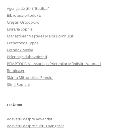
Agenţia de Ştiri "Basilica"
Biblioteca ortodoxă
Creştin Ortodox.ro
Librăria Sophia
Mănăstirea "Naşterea Maicii Domnului"
Orthotoxos Typos
Ortodox Media
Pelerinaje duhovnicești
PEMPTOUSIA – Asociația Prietenilor Mănăstirii Vatoped
Romfea.gr
Sfânta Mitropolie a Pireului
Sfinţi Români
LEGĂTURI
Adevărul despre Adventişti
Adevărul despre cultul Evanghelic