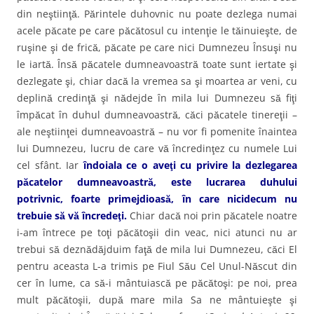
din neştiinţă. Părintele duhovnic nu poate dezlega numai
acele păcate pe care păcătosul cu intenţie le tăinuieşte, de
ruşine şi de frică, păcate pe care nici Dumnezeu Însuşi nu
le iartă. Însă păcatele dumneavoastră toate sunt iertate şi
dezlegate şi, chiar dacă la vremea sa şi moartea ar veni, cu
deplină credinţă şi nădejde în mila lui Dumnezeu să fiţi
împăcat în duhul dumneavoastră, căci păcatele tinereţii –
ale neştiinţei dumneavoastră – nu vor fi pomenite înaintea
lui Dumnezeu, lucru de care vă încredinţez cu numele Lui
cel sfânt. Iar
îndoiala ce o aveţi cu privire la dezlegarea
păcatelor dumneavoastră, este lucrarea duhului
potrivnic, foarte primejdioasă, în care nicidecum nu
trebuie să vă încredeţi.
Chiar dacă noi prin păcatele noatre
i-am întrece pe toţi păcătoşii din veac, nici atunci nu ar
trebui să deznădăjduim faţă de mila lui Dumnezeu, căci El
pentru aceasta L-a trimis pe Fiul Său Cel Unul-Născut din
cer în lume, ca să-i mântuiască pe păcătoşi: pe noi, prea
mult păcătoşii, după mare mila Sa ne mântuieşte şi