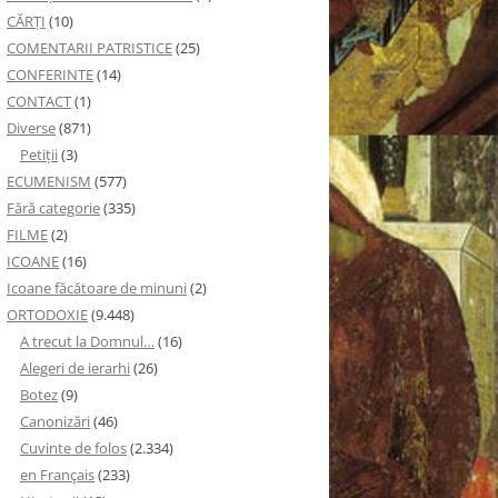
CĂRȚI
(10)
COMENTARII PATRISTICE
(25)
CONFERINTE
(14)
CONTACT
(1)
Diverse
(871)
Petiţii
(3)
ECUMENISM
(577)
Fără categorie
(335)
FILME
(2)
ICOANE
(16)
Icoane făcătoare de minuni
(2)
ORTODOXIE
(9.448)
A trecut la Domnul…
(16)
Alegeri de ierarhi
(26)
Botez
(9)
Canonizări
(46)
Cuvinte de folos
(2.334)
en Français
(233)