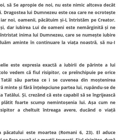
noi, să Se apropie de noi, nu este nimic altceva decât
ni. Dragostea lui Dumnezeu este cea care ne ocrotește
, iar noi, oamenii, păcătuim și-L întristăm pe Creator.
și, dar iubirea Lui de oameni este nemărginită și ne
am întristat inima lui Dumnezeu, care se numește iubire
luăm aminte în continuare la viața noastră, să nu-I
elie este expresia exactă a iubirii de părinte a lui
o vedem că fiul risipitor, ce preînchipuie pe orice
Tatăl său partea ce i se cuvenea din moștenirea
ră minte și fără înțelepciune partea lui, rupându-se de
ja Tatălui. Și, crezând că este capabil să se îngrijească
 a plătit foarte scump nemintoșenia lui. Așa cum ne
risipitor a cheltuit întreaga avere, ducând o viață
a păcatului este moartea (Romani 6, 23). El aduce
se face cauză și a morții trupești. Fiul risipitor, după