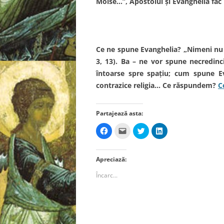
Moise…”, Apostolul şi Evanghelia fac r
Ce ne spune Evanghelia? „Nimeni nu s-
3, 13). Ba – ne vor spune necredincio
întoarse spre spaţiu; cum spune Ev
contrazice religia… Ce răspundem?
C
Partajează asta:
D
D
D
D
ă
ă
ă
ă
c
c
c
c
l
l
l
l
i
i
i
i
Apreciază:
c
c
c
c
p
p
p
p
e
e
e
e
Încarc...
n
n
n
n
t
t
t
t
r
r
r
r
u
u
u
u
a
a
a
a
p
t
p
p
a
r
a
a
r
i
r
r