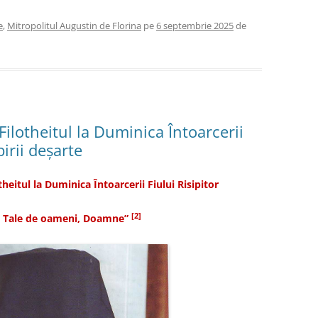
e
,
Mitropolitul Augustin de Florina
pe
6 septembrie 2025
de
Filotheitul la Duminica Întoarcerii
birii deșarte
theitul la Duminica Întoarcerii Fiului Risipitor
[2]
ii Tale de oameni, Doamne”