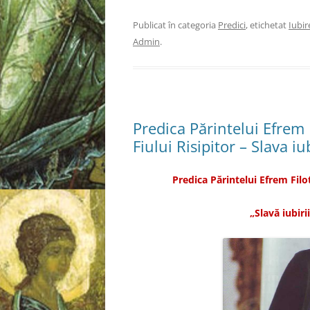
t
m
t
t
a
i
a
a
j
t
j
j
Publicat în categoria
Predici
, etichetat
Iubir
a
e
a
a
p
o
p
p
Admin
.
e
l
e
e
F
e
T
L
a
g
w
i
c
ă
i
n
e
t
t
k
b
u
t
e
o
r
e
d
o
ă
r
I
k
p
(
n
(
r
S
(
Predica Părintelui Efrem 
S
i
e
S
e
n
d
e
Fiului Risipitor – Slava iu
d
e
e
d
e
m
s
e
s
a
c
s
c
i
h
c
h
l
i
h
Predica Părintelui Efrem Filo
i
u
d
i
d
n
e
d
e
u
î
e
î
i
n
î
„Slavă iubir
n
p
t
n
t
r
r
t
r
i
-
r
-
e
o
-
o
t
f
o
f
e
e
f
e
n
r
e
r
(
e
r
e
S
a
e
a
e
s
a
s
d
t
s
t
e
r
t