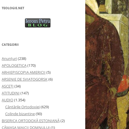
TEOLOGIE.NET
CATEGORII
Anunţuri
(238)
APOLOGETICA
(170)
ARHIEPISCOPIA AMERICII
(5)
ARSENIE DE SVIATOGORSK
(6)
ASCEȚI
(34)
ATITUDINI
(147)
AUDIO
(1.354)
Cântările Ortodoxiei
(629)
Colinde bizantine
(90)
BISERICA ORTODOXĂ ESTONIANĂ
(2)
CĂMAȘA MAICII DOMNULUI
(1)