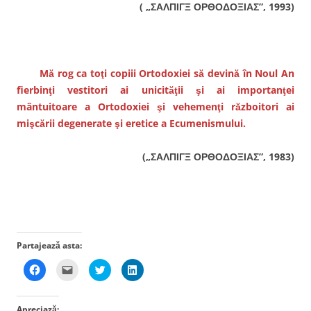
( „ΣΑΛΠΙΓΞ ΟΡΘΟΔΟΞΙΑΣ”, 1993)
Mă rog ca toţi copiii Ortodoxiei să devină în Noul An
fierbinţi vestitori ai unicităţii şi ai importanţei
mântuitoare a Ortodoxiei şi vehemenţi războitori ai
mişcării degenerate şi eretice a Ecumenismului.
(„ΣΑΛΠΙΓΞ ΟΡΘΟΔΟΞΙΑΣ”, 1983)
Partajează asta:
D
D
D
D
ă
ă
ă
ă
c
c
c
c
l
l
l
l
i
i
i
i
Apreciază:
c
c
c
c