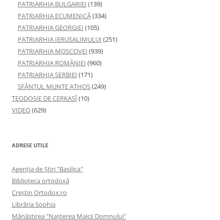
PATRIARHIA BULGARIEI
(139)
PATRIARHIA ECUMENICĂ
(334)
PATRIARHIA GEORGIEI
(105)
PATRIARHIA IERUSALIMULUI
(251)
PATRIARHIA MOSCOVEI
(939)
PATRIARHIA ROMÂNIEI
(960)
PATRIARHIA SERBIEI
(171)
SFÂNTUL MUNTE ATHOS
(249)
TEODOSIE DE CERKASÎ
(10)
VIDEO
(629)
ADRESE UTILE
Agenţia de Ştiri "Basilica"
Biblioteca ortodoxă
Creştin Ortodox.ro
Librăria Sophia
Mănăstirea "Naşterea Maicii Domnului"