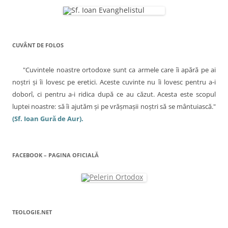
CUVÂNT DE FOLOS
"Cuvintele noastre ortodoxe sunt ca armele care îi apără pe ai
noştri şi îi lovesc pe eretici. Aceste cuvinte nu îi lovesc pentru a-i
doborî, ci pentru a-i ridica după ce au căzut. Acesta este scopul
luptei noastre: să îi ajutăm şi pe vrăşmaşii noştri să se mântuiască."
(Sf. Ioan Gură de Aur).
FACEBOOK – PAGINA OFICIALĂ
TEOLOGIE.NET