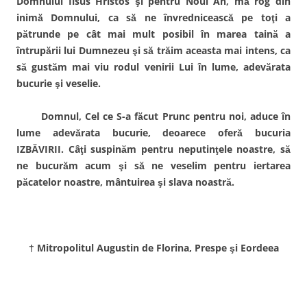
Domnului Iisus Hristos şi pentru Noul An, mă rog din
inimă Domnului, ca să ne învrednicească pe toţi a
pătrunde pe cât mai mult posibil în marea taină a
întrupării lui Dumnezeu şi să trăim aceasta mai intens, ca
să gustăm mai viu rodul venirii Lui în lume, adevărata
bucurie şi veselie.
Domnul, Cel ce S-a făcut Prunc pentru noi, aduce în
lume adevărata bucurie, deoarece oferă bucuria
IZBĂVIRII. Câţi suspinăm pentru neputinţele noastre, să
ne bucurăm acum şi să ne veselim pentru iertarea
păcatelor noastre, mântuirea şi slava noastră.
† Mitropolitul Augustin de Florina, Prespe şi Eordeea