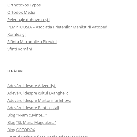
Orthotoxos Typos
Ortodox Media
Pelerinaje duhovnicești
PEMPTOUSIA – Asociația Prietenilor Mănăstirii Vatoped
Romfea.gr
Sfânta Mitropolie a Pireului
Sfinţi Români
LEGĂTURI
Adevărul despre Adventişti
Adevărul despre cultul Evanghelic
Adevărul despre Martorii lui Iehova
Adevărul despre Penticostali
Blog "N-am cuvinte…"
Blog "Sf. Maria Magdalena"
Blog ORTODOX
Grupul Psaltic "Sf. Ier. Vasile cel Mare" (video)