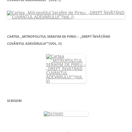
CARTEA „MITROPOLITUL SERAFIM DE PIREU – „DREPT ÎNVĂŢÂND
CUVÂNTUL ADEVĂRULUI””(VOL. II)
SCRISORI