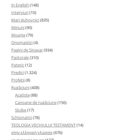
in English
(148)
Interviuri
(10)
Mari duhovnici
(835)
Minuni
(90)
Moaşte
(79)
Onomastici
(4)
Pagini de Sinaxar
(934)
Pastorale
(310)
Pateric
(12)
Predici
(1.324)
Profetii
(8)
Rugăciuni
(408)
Acatiste
(88)
Canoane de rugăciune
(156)
Slujbe
(17)
Schismatici
(78)
TEOLOGIA VECHIULUI TESTAMENT
(14)
στην ελληνική γλώσσα
(676)
на русском языке
(137)