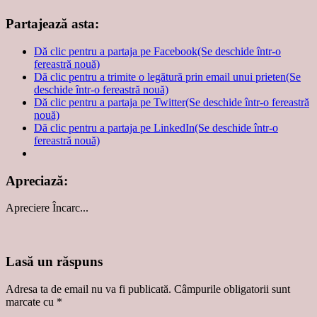
Partajează asta:
Dă clic pentru a partaja pe Facebook(Se deschide într-o
fereastră nouă)
Dă clic pentru a trimite o legătură prin email unui prieten(Se
deschide într-o fereastră nouă)
Dă clic pentru a partaja pe Twitter(Se deschide într-o fereastră
nouă)
Dă clic pentru a partaja pe LinkedIn(Se deschide într-o
fereastră nouă)
Apreciază:
Apreciere
Încarc...
Lasă un răspuns
Adresa ta de email nu va fi publicată.
Câmpurile obligatorii sunt
marcate cu
*