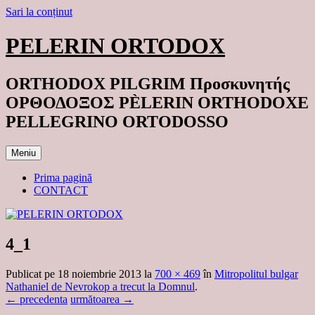
Sari la conținut
PELERIN ORTODOX
ORTHODOX PILGRIM Προσκυνητής
ΟΡΘΟΔΟΞΟΣ PÈLERIN ORTHODOXE
PELLEGRINO ORTODOSSO
Meniu
Prima pagină
CONTACT
4_1
Publicat
pe
18 noiembrie 2013
la
700 × 469
în
Mitropolitul bulgar
Nathaniel de Nevrokop a trecut la Domnul
.
← precedenta
următoarea →