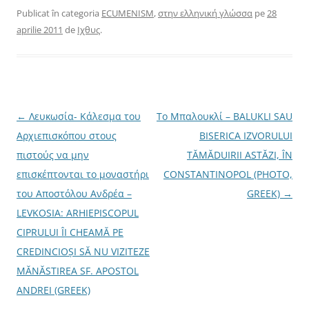
e
αἱρετικῶν συνασπισμὸν
a
Publicat în categoria
ECUMENISM
,
στην ελληνική γλώσσα
pe
28
s
διέλυσεν» Ο Άγιος
t
aprilie 2011
de
Ιχθυς
.
r
Μάρκος και η
ă
επιχειρηματολογία των
n
o
Οικουμενιστών Η
u
ă
ακολουθία του Αγίου
)
Μάρκου του Ευγενικού,
την μνήμη του οποίου
N
←
Λευκωσία- Κάλεσμα του
Το Μπαλουκλί – BALUKLI SAU
σήμερα εορτάζουμε,
a
Αρχιεπισκόπου στους
BISERICA IZVORULUI
σκορπάει…
v
πιστούς να μην
TĂMĂDUIRII ASTĂZI, ÎN
i
επισκέπτονται το μοναστήρι
CONSTANTINOPOL (PHOTO,
g
του Αποστόλου Ανδρέα –
GREEK)
→
a
LEVKOSIA: ARHIEPISCOPUL
r
CIPRULUI ÎI CHEAMĂ PE
e
CREDINCIOŞI SĂ NU VIZITEZE
î
MĂNĂSTIREA SF. APOSTOL
n
ANDREI (GREEK)