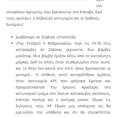
του
επισκόπου Αρτεμίου, που βρίσκονται στο Κόσοβο. Εκεί
τους «φυλάει» η Αλβανική αστυνομία και οι διεθνείς
δυνάμεις!
Διαβάσαμε σε Σέρβικη ιστοσελίδα·
«Την Τετάρτη 9 Φεβρουαρίου, περί τις 19.30 στις
κατακόμβες σε Zitkovac ρίχνονται δύο βόμβες
μολότοφ. Μια βόμβα έριξαν κάτω από το αυτοκίνητο
μάρκας Golf το οποίο ήταν σταθμευμένο στην αυλή,
και το άλλο πιο κοντά στο σπίτι όπου βρίσκονταν οι
μοναχοί… Η επίθεση αυτή καταγγέλθηκε αμέσως
στην αστυνομία KPS που γρήγορα έφτασε και
πραγματοποίησε την έρευνα. Αργότερα, στο
αστυνομικό τμήμα στο Zvecan κατακόμβες κατοίκους,
Evtimije πατέρα και ο πατέρας James, έδωσε τις
δηλώσεις τους. KP έδωσε μια υπόσχεση ότι θα
ερευνήσει την υπόθεση και ότι θα επισκέπτεται