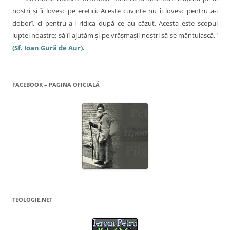
noştri şi îi lovesc pe eretici. Aceste cuvinte nu îi lovesc pentru a-i
doborî, ci pentru a-i ridica după ce au căzut. Acesta este scopul
luptei noastre: să îi ajutăm şi pe vrăşmaşii noştri să se mântuiască."
(Sf. Ioan Gură de Aur).
FACEBOOK – PAGINA OFICIALĂ
TEOLOGIE.NET