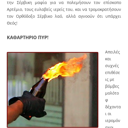
την Σέρβικη μαφία για να πολεμήσουν τον επίσκοπο
Αρτέμιο, τους ευλαβείς ιερείς του, και να τρομοκρατήσουν
τον Ορθόδοξο Σέρβικο λαό, αλλά αγνοούν ότι υπάρχει
Θεός!
ΚΑΘΑΡΤΗΡΙΟ ΠΥΡ!
Απειλές
και
συχνές
επιθέσε
ις με
βόμβες
μολότο
φ
δέχοντα
ι οι
ιερομόν
αχοι