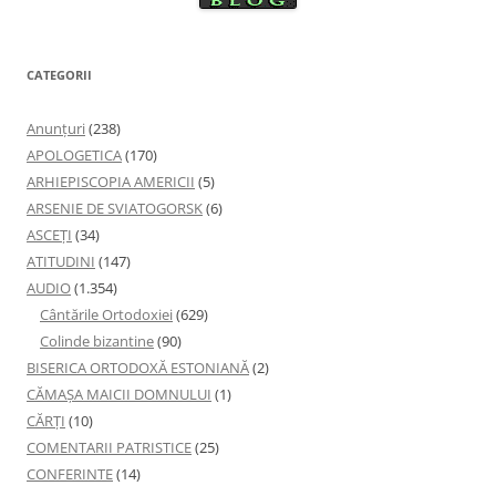
CATEGORII
Anunţuri
(238)
APOLOGETICA
(170)
ARHIEPISCOPIA AMERICII
(5)
ARSENIE DE SVIATOGORSK
(6)
ASCEȚI
(34)
ATITUDINI
(147)
AUDIO
(1.354)
Cântările Ortodoxiei
(629)
Colinde bizantine
(90)
BISERICA ORTODOXĂ ESTONIANĂ
(2)
CĂMAȘA MAICII DOMNULUI
(1)
CĂRȚI
(10)
COMENTARII PATRISTICE
(25)
CONFERINTE
(14)