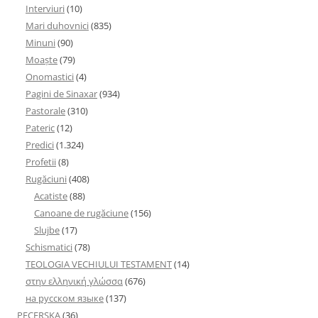
Interviuri
(10)
Mari duhovnici
(835)
Minuni
(90)
Moaşte
(79)
Onomastici
(4)
Pagini de Sinaxar
(934)
Pastorale
(310)
Pateric
(12)
Predici
(1.324)
Profetii
(8)
Rugăciuni
(408)
Acatiste
(88)
Canoane de rugăciune
(156)
Slujbe
(17)
Schismatici
(78)
TEOLOGIA VECHIULUI TESTAMENT
(14)
στην ελληνική γλώσσα
(676)
на русском языке
(137)
PECERSKA
(36)