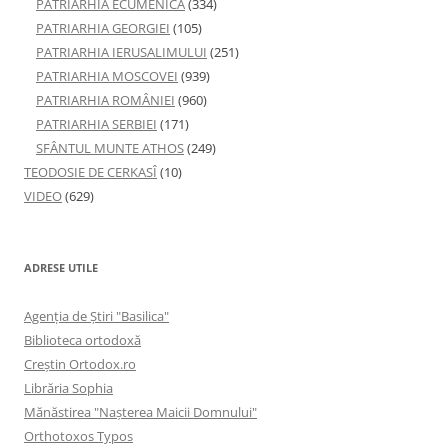
PATRIARHIA ECUMENICĂ
(334)
PATRIARHIA GEORGIEI
(105)
PATRIARHIA IERUSALIMULUI
(251)
PATRIARHIA MOSCOVEI
(939)
PATRIARHIA ROMÂNIEI
(960)
PATRIARHIA SERBIEI
(171)
SFÂNTUL MUNTE ATHOS
(249)
TEODOSIE DE CERKASÎ
(10)
VIDEO
(629)
ADRESE UTILE
Agenţia de Ştiri "Basilica"
Biblioteca ortodoxă
Creştin Ortodox.ro
Librăria Sophia
Mănăstirea "Naşterea Maicii Domnului"
Orthotoxos Typos