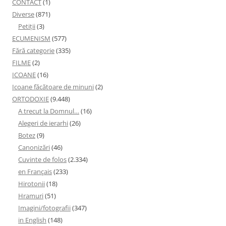
CONTACT
(1)
Diverse
(871)
Petiţii
(3)
ECUMENISM
(577)
Fără categorie
(335)
FILME
(2)
ICOANE
(16)
Icoane făcătoare de minuni
(2)
ORTODOXIE
(9.448)
A trecut la Domnul…
(16)
Alegeri de ierarhi
(26)
Botez
(9)
Canonizări
(46)
Cuvinte de folos
(2.334)
en Français
(233)
Hirotonii
(18)
Hramuri
(51)
Imagini/fotografii
(347)
in English
(148)