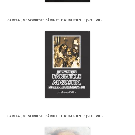
CARTEA „NE VORBEŞTE PĂRINTELE AUGUSTIN…” (VOL. VII)
CARTEA „NE VORBEŞTE PĂRINTELE AUGUSTIN…” (VOL. VIII)