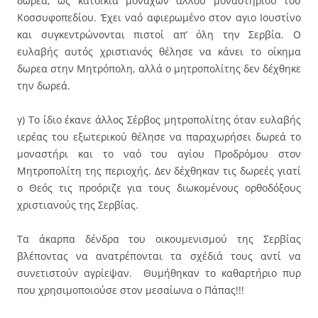
δωρεά, ως κατοικία μοναχών άλλου μοναστηριού του
Κοσσυφοπεδίου.
Έχει ναό αφιερωμένο στον αγιο Ιουστίνο
και συγκεντρώνονται πιστοί απ’ όλη την Σερβία. Ο
ευλαβής αυτός χριστιανός θέλησε να κάνει το οίκημα
δωρεα στην Μητρόπολη, αλλά ο μητροπολίτης δεν δέχθηκε
την δωρεά.
γ) Το ίδιο έκανε άλλος Σέρβος μητροπολίτης όταν ευλαβής
ιερέας του εξωτερικού θέλησε να παραχωρήσει δωρεά το
μοναστήρι και το ναό του αγίου Προδρόμου στον
Μητροπολίτη της περιοχής. Δεν δέχθηκαν τις δωρεές γιατί
ο Θεός τις προόριζε για τους διωκομένους ορθοδόξους
χριστιανούς της Σερβίας.
Τα άκαρπα δένδρα του οικουμενισμού της Σερβίας
βλέποντας να ανατρέπονται τα σχέδιά τους αντί να
συνετιστούν αγρίεψαν. Θυμήθηκαν το καθαρτήριο πυρ
που χρησιμοποιούσε στον μεσαίωνα ο Πάπας!!!