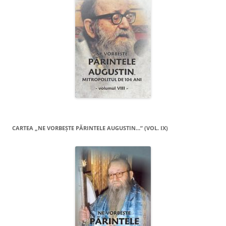
CARTEA „NE VORBEŞTE PĂRINTELE AUGUSTIN…” (VOL. IX)