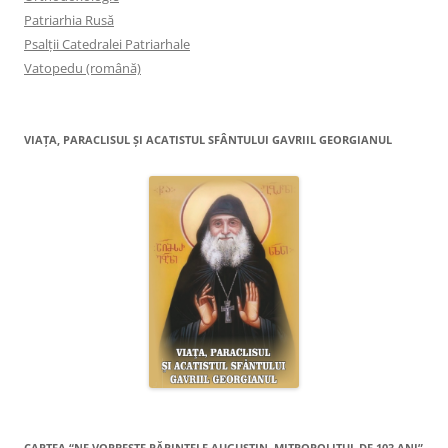
Patriarhia Rusă
Psalţii Catedralei Patriarhale
Vatopedu (română)
VIAŢA, PARACLISUL ŞI ACATISTUL SFÂNTULUI GAVRIIL GEORGIANUL
CARTEA “NE VORBEŞTE PĂRINTELE AUGUSTIN, MITROPOLITUL DE 103 ANI”