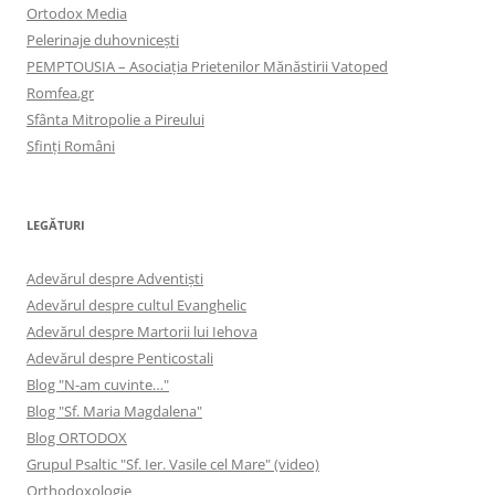
Ortodox Media
Pelerinaje duhovnicești
PEMPTOUSIA – Asociația Prietenilor Mănăstirii Vatoped
Romfea.gr
Sfânta Mitropolie a Pireului
Sfinţi Români
LEGĂTURI
Adevărul despre Adventişti
Adevărul despre cultul Evanghelic
Adevărul despre Martorii lui Iehova
Adevărul despre Penticostali
Blog "N-am cuvinte…"
Blog "Sf. Maria Magdalena"
Blog ORTODOX
Grupul Psaltic "Sf. Ier. Vasile cel Mare" (video)
Orthodoxologie