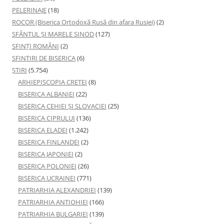
PELERINAJE
(18)
ROCOR (Biserica Ortodoxă Rusă din afara Rusiei)
(2)
SFÂNTUL ȘI MARELE SINOD
(127)
SFINȚI ROMÂNI
(2)
SFINTIRI DE BISERICA
(6)
ŞTIRI
(5.754)
ARHIEPISCOPIA CRETEI
(8)
BISERICA ALBANIEI
(22)
BISERICA CEHIEI ŞI SLOVACIEI
(25)
BISERICA CIPRULUI
(136)
BISERICA ELADEI
(1.242)
BISERICA FINLANDEI
(2)
BISERICA JAPONIEI
(2)
BISERICA POLONIEI
(26)
BISERICA UCRAINEI
(771)
PATRIARHIA ALEXANDRIEI
(139)
PATRIARHIA ANTIOHIEI
(166)
PATRIARHIA BULGARIEI
(139)