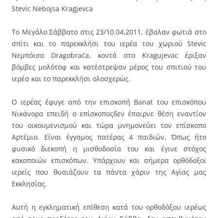
Stevic Nebojsa Kragjevca
Το Μεγάλο Σάββατο στις 23/10.04.2011, έβαλαν φωτιά στο
σπίτι και το παρεκκλήσι του ιερέα του χωριού Stevic
Νεμπόισα Dragobraća, κοντά στο Kragujevac έριξαν
βόμβες μολότοφ και κατέστρεψαν μέρος του σπιτιού του
ιερέα και το παρεκκλήσι ολοσχερώς.
Ο ιερέας έφυγε από την επισκοπή Banat του επισκόπου
Νικάνορα επειδή ο επίσκοποςδεν έπαιρνε θέση εναντίον
του οικουμενισμού και τώρα μνημονεύει τον επίσκοπο
Αρτέμιο. Είναι έγγαμος πατέρας 4 παιδιών. Όπως ήτο
φυσικό διεκοπή η μισθοδοσία του και έγινε στόχος
κακοποιών επισκόπων. Υπάρχουν και σήμερα ορθόδοξοι
ιερείς που θυσιάζουν τα πάντα χάριν της Αγίας μας
Εκκλησίας.
Αυτή η εγκληματική επίθεση κατά του ορθοδόξου ιερέως