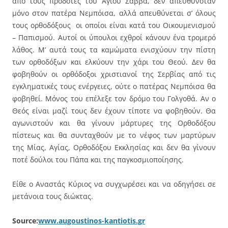
από τους προδότες του Αγίου Σάββα, δεν απευθυνόταν
μόνο στον πατέρα Νεμπόισα, αλλά απευθύνεται σ’ όλους
τους ορθοδόξους οι οποίοι είναι κατά του Οικουμενισμού
– Παπισμού. Αυτοί οι ύπουλοι εχθροί κάνουν ένα τρομερό
λάθος. Μ’ αυτά τους τα καμώματα ενισχύουν την πίστη
των ορθοδόξων και ελκύουν την χάρι του Θεού. Δεν θα
φοβηθούν οι ορθόδοξοι χριστιανοί της Σερβίας από τις
εγκληματικές τους ενέργειες, ούτε ο πατέρας Νεμπόισα θα
φοβηθεί. Μόνος του επέλεξε τον δρόμο του Γολγοθά. Αν ο
Θεός είναι μαζί τους δεν έχουν τίποτε να φοβηθούν. Θα
αγωνιστούν και θα γίνουν μάρτυρες της Ορθοδόξου
πίστεως και θα συνταχθούν με το νέφος των μαρτύρων
της Μίας, Αγίας, Ορθοδόξου Εκκλησίας και δεν θα γίνουν
ποτέ δούλοι του Πάπα και της παγκοσμιοποίησης.
Είθε ο Αναστάς Κύριος να συγχωρέσει και να οδηγήσει σε
μετάνοια τους διώκτας.
Source:
www.augoustinos-kantiotis.gr