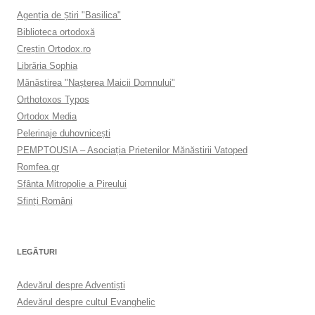
Agenţia de Ştiri "Basilica"
Biblioteca ortodoxă
Creştin Ortodox.ro
Librăria Sophia
Mănăstirea "Naşterea Maicii Domnului"
Orthotoxos Typos
Ortodox Media
Pelerinaje duhovnicești
PEMPTOUSIA – Asociația Prietenilor Mănăstirii Vatoped
Romfea.gr
Sfânta Mitropolie a Pireului
Sfinţi Români
LEGĂTURI
Adevărul despre Adventişti
Adevărul despre cultul Evanghelic