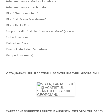
Adevărul despre Martorii lui Iehova
Adevărul despre Penticostali
Blog "N-am cuvinte…"
Blog "Sf. Maria Magdalena"
Blog ORTODOX
Grupul Psaltic "Sf. Ier. Vasile cel Mare" (video)
Orthodoxologie
Patriarhia Rusă
Psalţii Catedralei Patriarhale
Vatopedu (română)
VIAŢA, PARACLISUL ŞI ACATISTUL SFÂNTULUI GAVRIIL GEORGIANUL
CARTEA “NE VORBEŞTE PĂRINTELE AUGUSTIN, MITROPOLITUL DE 103