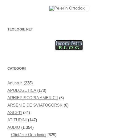
t
r
ă
n
o
u
ă
)
TEOLOGIE.NET
CATEGORII
Anunţuri
(238)
APOLOGETICA
(170)
ARHIEPISCOPIA AMERICII
(5)
ARSENIE DE SVIATOGORSK
(6)
ASCEȚI
(34)
ATITUDINI
(147)
AUDIO
(1.354)
Cântările Ortodoxiei
(629)