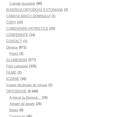
Colinde bizantine
(90)
BISERICA ORTODOXĂ ESTONIANĂ
(2)
CĂMAȘA MAICII DOMNULUI
(1)
CĂRȚI
(10)
COMENTARII PATRISTICE
(25)
CONFERINTE
(14)
CONTACT
(1)
Diverse
(871)
Petiţii
(3)
ECUMENISM
(577)
Fără categorie
(335)
FILME
(2)
ICOANE
(16)
Icoane făcătoare de minuni
(2)
ORTODOXIE
(9.448)
A trecut la Domnul…
(16)
Alegeri de ierarhi
(26)
Botez
(9)
Canonizări
(46)