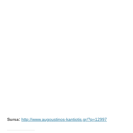
Sursa:
http://www.augoustinos-kantiotis.gr/?p=12997