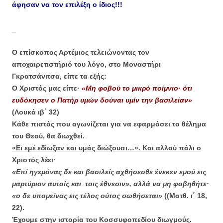
άφησαν να τον επιλέξη ο ίδιος!!!
_
Ο επίσκοπος Αρτέμιος τελειώνοντας τον
αποχαιρετιστήριό του λόγο, στο Μοναστήρι
Γκρατσάνιτσα, είπε τα εξής:
Ο Χριστός μας είπε·
«Μη φοβού το μικρό ποίμνιο· ότι
ευδόκησεν ο Πατήρ υμών δούναι υμίν την βασιλείαν»
(Λουκά ιβ΄ 32)
Κάθε πιστός που αγωνίζεται για να εφαρμόσει το θέλημα
του Θεού, θα διωχθεί.
«Ει εμέ εδίωξαν και υμάς διώξουσι…». Και αλλού πάλι ο
Χριστός λέει·
«Eπί ηγεμόνας δε και βασιλείς αχθήσεσθε ένεκεν εμού εις
μαρτύριον αυτοίς και τοις έθνεσιν», αλλά να μη φοβηθήτε·
«ο δε υπομείνας εις τέλος ούτος σωθήσεται»
((Ματθ. ι΄ 18,
22).
Έχουμε στην ιστορία του Κοσσυφοπεδίου διωγμούς.