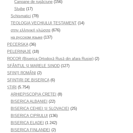
Canoane de rugăciune
(156)
Slujbe
(17)
Schismatici
(78)
TEOLOGIA VECHIULUI TESTAMENT
(14)
στην ελληνική γλώσσα
(676)
на русском языке
(137)
PECERSKA
(36)
PELERINAJE
(18)
ROCOR (Biserica Ortodoxă Rusă din afara Rusiei)
(2)
SFÂNTUL ȘI MARELE SINOD
(127)
SFINȚI ROMÂNI
(2)
SFINTIRI DE BISERICA
(6)
ŞTIRI
(5.754)
ARHIEPISCOPIA CRETEI
(8)
BISERICA ALBANIEI
(22)
BISERICA CEHIEI ŞI SLOVACIEI
(25)
BISERICA CIPRULUI
(136)
BISERICA ELADEI
(1.242)
BISERICA FINLANDEI
(2)