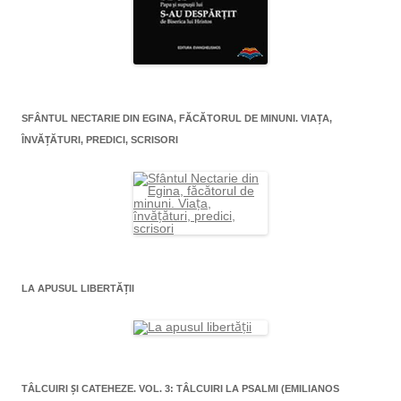
SFÂNTUL NECTARIE DIN EGINA, FĂCĂTORUL DE MINUNI. VIAŢA,
ÎNVĂŢĂTURI, PREDICI, SCRISORI
LA APUSUL LIBERTĂŢII
TÂLCUIRI ŞI CATEHEZE. VOL. 3: TÂLCUIRI LA PSALMI (EMILIANOS