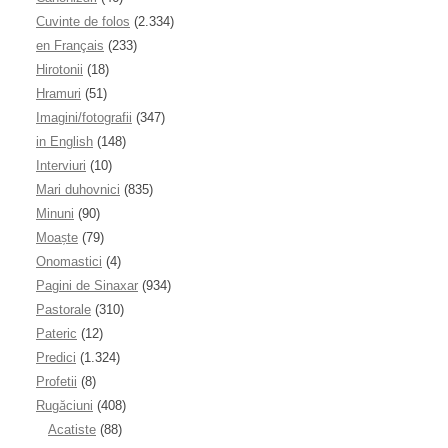
Cuvinte de folos
(2.334)
en Français
(233)
Hirotonii
(18)
Hramuri
(51)
Imagini/fotografii
(347)
in English
(148)
Interviuri
(10)
Mari duhovnici
(835)
Minuni
(90)
Moaşte
(79)
Onomastici
(4)
Pagini de Sinaxar
(934)
Pastorale
(310)
Pateric
(12)
Predici
(1.324)
Profetii
(8)
Rugăciuni
(408)
Acatiste
(88)