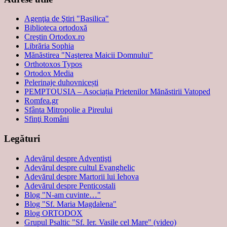
Agenţia de Ştiri "Basilica"
Biblioteca ortodoxă
Creştin Ortodox.ro
Librăria Sophia
Mănăstirea "Naşterea Maicii Domnului"
Orthotoxos Typos
Ortodox Media
Pelerinaje duhovnicești
PEMPTOUSIA – Asociația Prietenilor Mănăstirii Vatoped
Romfea.gr
Sfânta Mitropolie a Pireului
Sfinţi Români
Legături
Adevărul despre Adventişti
Adevărul despre cultul Evanghelic
Adevărul despre Martorii lui Iehova
Adevărul despre Penticostali
Blog "N-am cuvinte…"
Blog "Sf. Maria Magdalena"
Blog ORTODOX
Grupul Psaltic "Sf. Ier. Vasile cel Mare" (video)