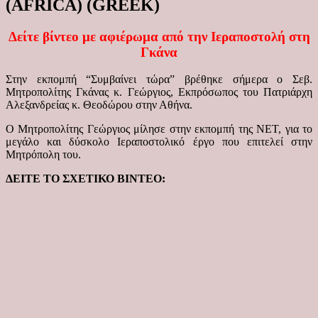
(AFRICA) (GREEK)
Δείτε βίντεο με αφιέρωμα από την Ιεραποστολή στη
Γκάνα
Στην εκπομπή “Συμβαίνει τώρα” βρέθηκε σήμερα ο Σεβ.
Μητροπολίτης Γκάνας κ. Γεώργιος, Εκπρόσωπος του Πατριάρχη
Αλεξανδρείας κ. Θεοδώρου στην Αθήνα.
Ο Μητροπολίτης Γεώργιος μίλησε στην εκπομπή της ΝΕΤ, για το
μεγάλο και δύσκολο Ιεραποστολικό έργο που επιτελεί στην
Μητρόπολη του.
ΔΕΙΤΕ ΤΟ ΣΧΕΤΙΚΟ ΒΙΝΤΕΟ: