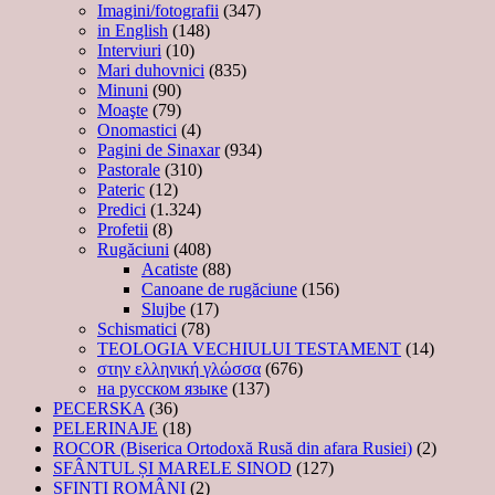
Imagini/fotografii
(347)
in English
(148)
Interviuri
(10)
Mari duhovnici
(835)
Minuni
(90)
Moaşte
(79)
Onomastici
(4)
Pagini de Sinaxar
(934)
Pastorale
(310)
Pateric
(12)
Predici
(1.324)
Profetii
(8)
Rugăciuni
(408)
Acatiste
(88)
Canoane de rugăciune
(156)
Slujbe
(17)
Schismatici
(78)
TEOLOGIA VECHIULUI TESTAMENT
(14)
στην ελληνική γλώσσα
(676)
на русском языке
(137)
PECERSKA
(36)
PELERINAJE
(18)
ROCOR (Biserica Ortodoxă Rusă din afara Rusiei)
(2)
SFÂNTUL ȘI MARELE SINOD
(127)
SFINȚI ROMÂNI
(2)