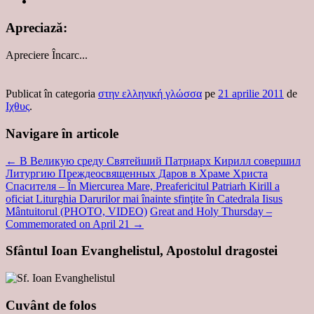
Apreciază:
Apreciere
Încarc...
Publicat în categoria
στην ελληνική γλώσσα
pe
21 aprilie 2011
de
Ιχθυς
.
Navigare în articole
←
В Великую среду Святейший Патриарх Кирилл совершил
Литургию Преждеосвященных Даров в Храме Христа
Спасителя – În Miercurea Mare, Preafericitul Patriarh Kirill a
oficiat Liturghia Darurilor mai înainte sfinţite în Catedrala Iisus
Mântuitorul (PHOTO, VIDEO)
Great and Holy Thursday –
Commemorated on April 21
→
Sfântul Ioan Evanghelistul, Apostolul dragostei
Cuvânt de folos