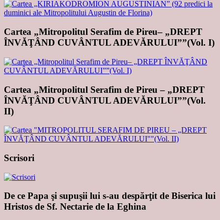
Cartea „Mitropolitul Serafim de Pireu– „DREPT
ÎNVĂŢÂND CUVÂNTUL ADEVĂRULUI””(Vol. I)
Cartea „Mitropolitul Serafim de Pireu – „DREPT
ÎNVĂŢÂND CUVÂNTUL ADEVĂRULUI””(Vol.
II)
Scrisori
De ce Papa şi supuşii lui s-au despărţit de Biserica lui
Hristos de Sf. Nectarie de la Eghina