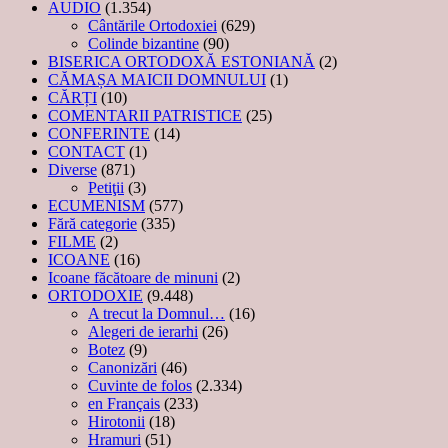
AUDIO
(1.354)
Cântările Ortodoxiei
(629)
Colinde bizantine
(90)
BISERICA ORTODOXĂ ESTONIANĂ
(2)
CĂMAȘA MAICII DOMNULUI
(1)
CĂRȚI
(10)
COMENTARII PATRISTICE
(25)
CONFERINTE
(14)
CONTACT
(1)
Diverse
(871)
Petiţii
(3)
ECUMENISM
(577)
Fără categorie
(335)
FILME
(2)
ICOANE
(16)
Icoane făcătoare de minuni
(2)
ORTODOXIE
(9.448)
A trecut la Domnul…
(16)
Alegeri de ierarhi
(26)
Botez
(9)
Canonizări
(46)
Cuvinte de folos
(2.334)
en Français
(233)
Hirotonii
(18)
Hramuri
(51)