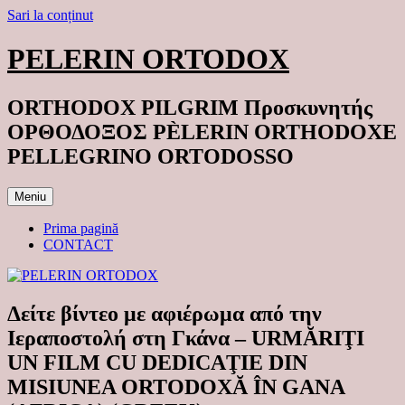
Sari la conținut
PELERIN ORTODOX
ORTHODOX PILGRIM Προσκυνητής
ΟΡΘΟΔΟΞΟΣ PÈLERIN ORTHODOXE
PELLEGRINO ORTODOSSO
Meniu
Prima pagină
CONTACT
Δείτε βίντεο με αφιέρωμα από την
Ιεραποστολή στη Γκάνα – URMĂRIŢI
UN FILM CU DEDICAŢIE DIN
MISIUNEA ORTODOXĂ ÎN GANA