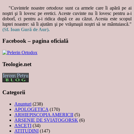
"Cuvintele noastre ortodoxe sunt ca armele care îi apără pe ai
noştri şi îi lovesc pe eretici. Aceste cuvinte nu îi lovesc pentru a-i
doborî, ci pentru a-i ridica după ce au căzut. Acesta este scopul
luptei noastre: să îi ajutăm şi pe vrăşmaşii noştri să se mântuiască."
(Sf. Ioan Gură de Aur).
Facebook – pagina oficială
Teologie.net
Categorii
Anunţuri
(238)
APOLOGETICA
(170)
ARHIEPISCOPIA AMERICII
(5)
ARSENIE DE SVIATOGORSK
(6)
ASCEȚI
(34)
ATITUDINI
(147)