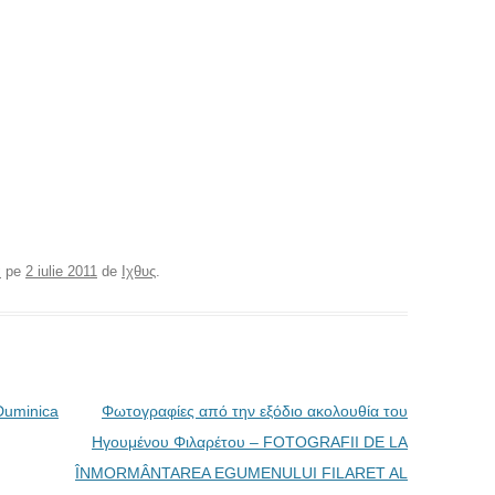
α
pe
2 iulie 2011
de
Ιχθυς
.
Duminica
Φωτογραφίες από την εξόδιο ακολουθία του
Ηγουμένου Φιλαρέτου – FOTOGRAFII DE LA
ÎNMORMÂNTAREA EGUMENULUI FILARET AL