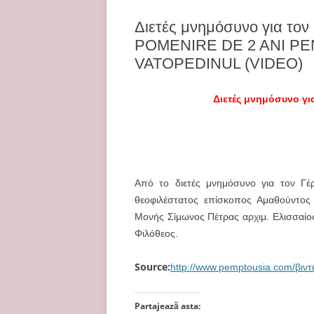
Διετές μνημόσυνο για τον
POMENIRE DE 2 ANI PE
VATOPEDINUL (VIDEO)
Διετές μνημόσυνο γι
Από το διετές μνημόσυνο για τον Γέ
θεοφιλέστατος επίσκοπος Αμαθούντος
Μονής Σίμωνος Πέτρας αρχιμ. Ελισσαίο
Φιλόθεος.
Source:
http://www.pemptousia.com/βιν
Partajează asta: