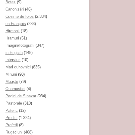
Botez
(9)
Canonizări
(46)
Cuvinte de folos
(2.334)
en Français
(233)
Hirotonii
(18)
Hramuri
(51)
Imagini/fotografii
(347)
in English
(148)
Interviuri
(10)
Mari duhovnici
(835)
Minuni
(90)
Moaşte
(79)
Onomastici
(4)
Pagini de Sinaxar
(934)
Pastorale
(310)
Pateric
(12)
Predici
(1.324)
Profetii
(8)
Rugăciuni
(408)