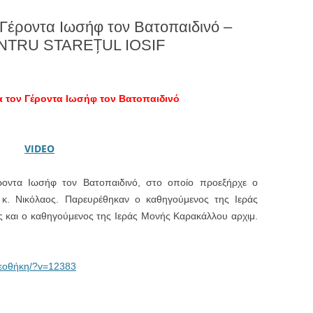
 Γέροντα Ιωσήφ τον Βατοπαιδινό –
NTRU STAREŢUL IOSIF
α τον Γέροντα Ιωσήφ τον Βατοπαιδινό
VIDEO
ροντα Ιωσήφ τον Βατοπαιδινό, στο οποίο προεξήρχε ο
 κ. Νικόλαος. Παρευρέθηκαν ο καθηγούμενος της Ιεράς
ς και ο καθηγούμενος της Ιεράς Μονής Καρακάλλου αρχιμ.
τεοθήκη/?v=12383