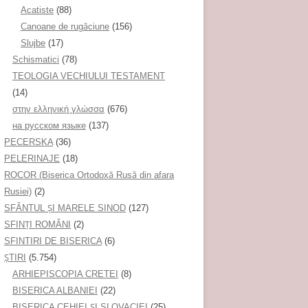
Acatiste
(88)
Canoane de rugăciune
(156)
Slujbe
(17)
Schismatici
(78)
TEOLOGIA VECHIULUI TESTAMENT
(14)
στην ελληνική γλώσσα
(676)
на русском языке
(137)
PECERSKA
(36)
PELERINAJE
(18)
ROCOR (Biserica Ortodoxă Rusă din afara
Rusiei)
(2)
SFÂNTUL ȘI MARELE SINOD
(127)
SFINȚI ROMÂNI
(2)
SFINTIRI DE BISERICA
(6)
ŞTIRI
(5.754)
ARHIEPISCOPIA CRETEI
(8)
BISERICA ALBANIEI
(22)
BISERICA CEHIEI ŞI SLOVACIEI
(25)