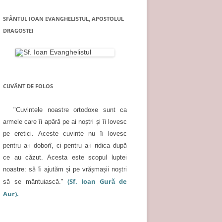
SFÂNTUL IOAN EVANGHELISTUL, APOSTOLUL
DRAGOSTEI
CUVÂNT DE FOLOS
"Cuvintele noastre ortodoxe sunt ca
armele care îi apără pe ai noştri şi îi lovesc
pe eretici. Aceste cuvinte nu îi lovesc
pentru a-i doborî, ci pentru a-i ridica după
ce au căzut. Acesta este scopul luptei
noastre: să îi ajutăm şi pe vrăşmaşii noştri
(Sf. Ioan Gură de
să se mântuiască."
Aur).