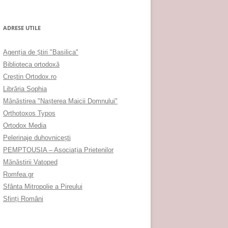
ADRESE UTILE
Agenţia de Ştiri "Basilica"
Biblioteca ortodoxă
Creştin Ortodox.ro
Librăria Sophia
Mănăstirea "Naşterea Maicii Domnului"
Orthotoxos Typos
Ortodox Media
Pelerinaje duhovnicești
PEMPTOUSIA – Asociația Prietenilor
Mănăstirii Vatoped
Romfea.gr
Sfânta Mitropolie a Pireului
Sfinţi Români