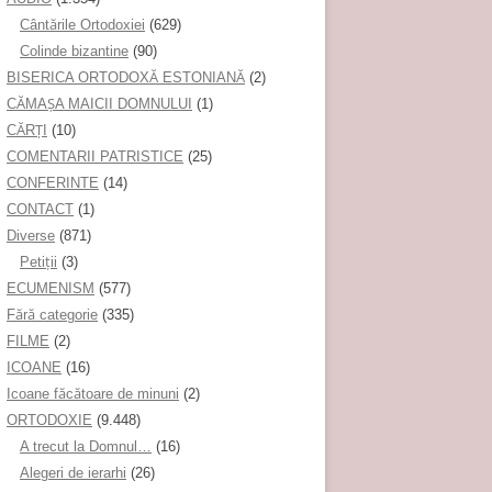
Cântările Ortodoxiei
(629)
Colinde bizantine
(90)
BISERICA ORTODOXĂ ESTONIANĂ
(2)
CĂMAȘA MAICII DOMNULUI
(1)
CĂRȚI
(10)
COMENTARII PATRISTICE
(25)
CONFERINTE
(14)
CONTACT
(1)
Diverse
(871)
Petiţii
(3)
ECUMENISM
(577)
Fără categorie
(335)
FILME
(2)
ICOANE
(16)
Icoane făcătoare de minuni
(2)
ORTODOXIE
(9.448)
A trecut la Domnul…
(16)
Alegeri de ierarhi
(26)