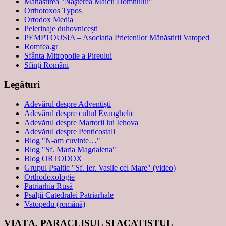
Mănăstirea "Naşterea Maicii Domnului"
Orthotoxos Typos
Ortodox Media
Pelerinaje duhovnicești
PEMPTOUSIA – Asociația Prietenilor Mănăstirii Vatoped
Romfea.gr
Sfânta Mitropolie a Pireului
Sfinţi Români
Legături
Adevărul despre Adventişti
Adevărul despre cultul Evanghelic
Adevărul despre Martorii lui Iehova
Adevărul despre Penticostali
Blog "N-am cuvinte…"
Blog "Sf. Maria Magdalena"
Blog ORTODOX
Grupul Psaltic "Sf. Ier. Vasile cel Mare" (video)
Orthodoxologie
Patriarhia Rusă
Psalţii Catedralei Patriarhale
Vatopedu (română)
VIAŢA, PARACLISUL ŞI ACATISTUL