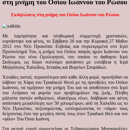
στη μνήμη του Οσίου Ιωάννου του Ρώσου
Εκδηλώσεις στη μνήμη του Οσίου Ιωάννου του Ρώσου
Με λαμπρότητα και πληθωρική συμμετοχή χριστιανών,
εορτάστηκε και φέτος, το Σάββατο 26 και την Κυριακή 27 Μαΐου
2012 στο Νέο Προκόπιο Ευβοίας και συγκεκριμένα στο Ιερό
Προσκύνημά Του, η μνήμη του Οσίου πατρός ημών Ιωάννου του
Ρώσου του νέου Ομολογητού, του οποίου το άφθαρτο Ιερό
Σκήνωμα, ως δώρο πολύτιμο φυλάσσει με ευλάβεια η Ιερά
Μητρόπολις Χαλκίδος, Ιστιαίας και Βορείων Σποράδων.
Χιλιάδες πιστοί, περισσότεροι από κάθε άλλη φορά, προσήλθαν να
λάβουν τη Χάρη του Τριαδικού Θεού με τις πρεσβείες του Οσίου
Ιωάννου, να τιμήσουν την μνήμη Του και να αποθέσουν στο Ιερό
του Λείψανο τα φορτία των προβλημάτων της ζωής. Πλήθη
μάλιστα πιστών ανθρώπων, ιδιαιτέρως νέων, διάβηκαν και φέτος
απόσταση μεγαλύτερη των 50 χιλιομέτρων, από τη Χαλκίδα ως το
Νέο Προκόπιο, πεζοπορώντας, εκπληρώνοντας το «τάμα» τους
δείχνοντας έτσι την μεγάλη πίστη τους στον Τριαδικό Θεό και τον
«φίλο» Του Όσιο Ιωάννη.
Στη φετινή εορτή συμμετείχαν οι Σεβασμιώτατοι Μητροπολίτες