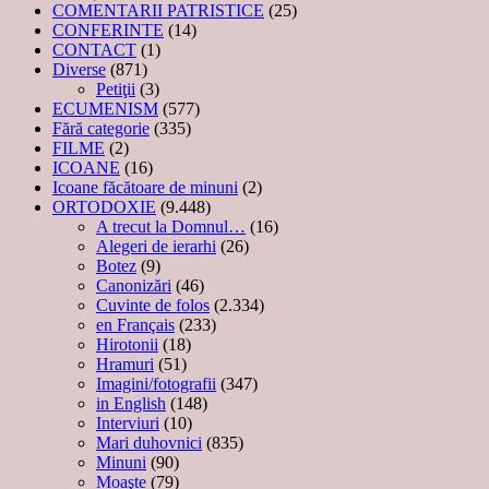
COMENTARII PATRISTICE
(25)
CONFERINTE
(14)
CONTACT
(1)
Diverse
(871)
Petiţii
(3)
ECUMENISM
(577)
Fără categorie
(335)
FILME
(2)
ICOANE
(16)
Icoane făcătoare de minuni
(2)
ORTODOXIE
(9.448)
A trecut la Domnul…
(16)
Alegeri de ierarhi
(26)
Botez
(9)
Canonizări
(46)
Cuvinte de folos
(2.334)
en Français
(233)
Hirotonii
(18)
Hramuri
(51)
Imagini/fotografii
(347)
in English
(148)
Interviuri
(10)
Mari duhovnici
(835)
Minuni
(90)
Moaşte
(79)