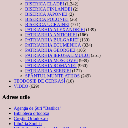
BISERICA ELADEI
(1.242)
BISERICA FINLANDEI
(2)
BISERICA JAPONIEI
(2)
BISERICA POLONIEI
(26)
BISERICA UCRAINEI
(771)
PATRIARHIA ALEXANDRIEI
(139)
PATRIARHIA ANTIOHIEI
(166)
PATRIARHIA BULGARIEI
(139)
PATRIARHIA ECUMENICĂ
(334)
PATRIARHIA GEORGIEI
(105)
PATRIARHIA IERUSALIMULUI
(251)
PATRIARHIA MOSCOVEI
(939)
PATRIARHIA ROMÂNIEI
(960)
PATRIARHIA SERBIEI
(171)
SFÂNTUL MUNTE ATHOS
(249)
TEODOSIE DE CERKASÎ
(10)
VIDEO
(629)
Adrese utile
Agenţia de Ştiri "Basilica"
Biblioteca ortodoxă
Creştin Ortodox.ro
Librăria Sophia