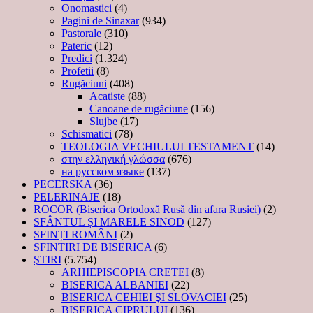
Onomastici
(4)
Pagini de Sinaxar
(934)
Pastorale
(310)
Pateric
(12)
Predici
(1.324)
Profetii
(8)
Rugăciuni
(408)
Acatiste
(88)
Canoane de rugăciune
(156)
Slujbe
(17)
Schismatici
(78)
TEOLOGIA VECHIULUI TESTAMENT
(14)
στην ελληνική γλώσσα
(676)
на русском языке
(137)
PECERSKA
(36)
PELERINAJE
(18)
ROCOR (Biserica Ortodoxă Rusă din afara Rusiei)
(2)
SFÂNTUL ȘI MARELE SINOD
(127)
SFINȚI ROMÂNI
(2)
SFINTIRI DE BISERICA
(6)
ŞTIRI
(5.754)
ARHIEPISCOPIA CRETEI
(8)
BISERICA ALBANIEI
(22)
BISERICA CEHIEI ŞI SLOVACIEI
(25)
BISERICA CIPRULUI
(136)