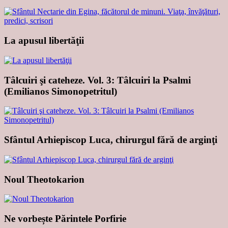
La apusul libertăţii
Tâlcuiri şi cateheze. Vol. 3: Tâlcuiri la Psalmi
(Emilianos Simonopetritul)
Sfântul Arhiepiscop Luca, chirurgul fără de arginţi
Noul Theotokarion
Ne vorbește Părintele Porfirie