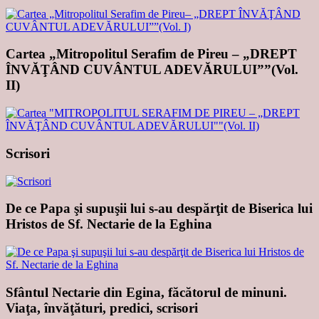
Cartea „Mitropolitul Serafim de Pireu – „DREPT
ÎNVĂŢÂND CUVÂNTUL ADEVĂRULUI””(Vol.
II)
Scrisori
De ce Papa şi supuşii lui s-au despărţit de Biserica lui
Hristos de Sf. Nectarie de la Eghina
Sfântul Nectarie din Egina, făcătorul de minuni.
Viaţa, învăţături, predici, scrisori