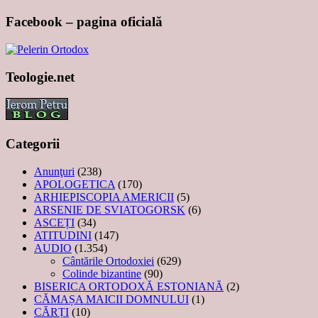
Facebook – pagina oficială
Teologie.net
Categorii
Anunţuri
(238)
APOLOGETICA
(170)
ARHIEPISCOPIA AMERICII
(5)
ARSENIE DE SVIATOGORSK
(6)
ASCEȚI
(34)
ATITUDINI
(147)
AUDIO
(1.354)
Cântările Ortodoxiei
(629)
Colinde bizantine
(90)
BISERICA ORTODOXĂ ESTONIANĂ
(2)
CĂMAȘA MAICII DOMNULUI
(1)
CĂRȚI
(10)