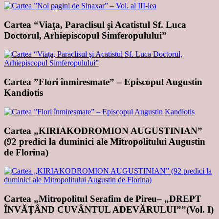
Cartea “Viaţa, Paraclisul şi Acatistul Sf. Luca
Doctorul, Arhiepiscopul Simferopulului”
Cartea ”Flori înmiresmate” – Episcopul Augustin
Kandiotis
Cartea „KIRIAKODROMION AUGUSTINIAN”
(92 predici la duminici ale Mitropolitului Augustin
de Florina)
Cartea „Mitropolitul Serafim de Pireu– „DREPT
ÎNVĂŢÂND CUVÂNTUL ADEVĂRULUI””(Vol. I)