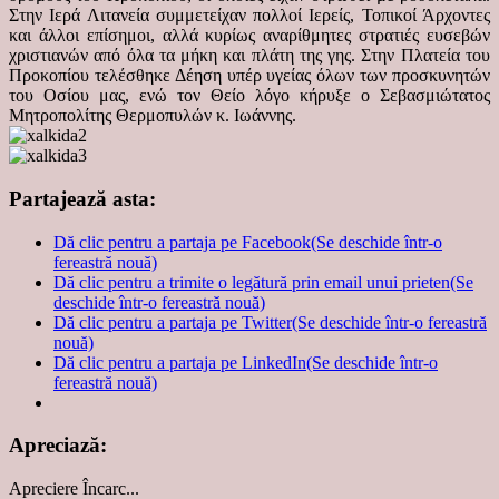
Στην Ιερά Λιτανεία συμμετείχαν πολλοί Ιερείς, Τοπικοί Άρχοντες
και άλλοι επίσημοι, αλλά κυρίως αναρίθμητες στρατιές ευσεβών
χριστιανών από όλα τα μήκη και πλάτη της γης. Στην Πλατεία του
Προκοπίου τελέσθηκε Δέηση υπέρ υγείας όλων των προσκυνητών
του Οσίου μας, ενώ τον Θείο λόγο κήρυξε ο Σεβασμιώτατος
Μητροπολίτης Θερμοπυλών κ. Ιωάννης.
Partajează asta:
Dă clic pentru a partaja pe Facebook(Se deschide într-o
fereastră nouă)
Dă clic pentru a trimite o legătură prin email unui prieten(Se
deschide într-o fereastră nouă)
Dă clic pentru a partaja pe Twitter(Se deschide într-o fereastră
nouă)
Dă clic pentru a partaja pe LinkedIn(Se deschide într-o
fereastră nouă)
Apreciază:
Apreciere
Încarc...