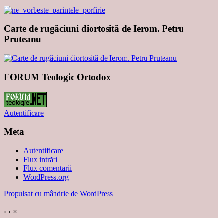
Carte de rugăciuni diortosită de Ierom. Petru
Pruteanu
FORUM Teologic Ortodox
Autentificare
Meta
Autentificare
Flux intrări
Flux comentarii
WordPress.org
Propulsat cu mândrie de WordPress
‹
›
×