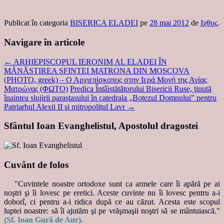
Publicat în categoria
BISERICA ELADEI
pe
28 mai 2012
de
Ιχθυς
.
Navigare în articole
←
ARHIEPISCOPUL IERONIM AL ELADEI ÎN
MĂNĂSTIREA SFINTEI MATRONA DIN MOSCOVA
(PHOTO, greek) – Ο Αρχιεπίσκοπος στην Ιερά Μονή της Αγίας
Ματρώνας (ΦΩΤΟ)
Predica Întâistătătorului Bisericii Ruse, ţinută
înaintea slujirii parastasului în catedrala „Botezul Domnului” pentru
Patriarhul Alexii II şi mitropolitul Lavr
→
Sfântul Ioan Evanghelistul, Apostolul dragostei
Cuvânt de folos
"Cuvintele noastre ortodoxe sunt ca armele care îi apără pe ai
noştri şi îi lovesc pe eretici. Aceste cuvinte nu îi lovesc pentru a-i
doborî, ci pentru a-i ridica după ce au căzut. Acesta este scopul
luptei noastre: să îi ajutăm şi pe vrăşmaşii noştri să se mântuiască."
(Sf. Ioan Gură de Aur).