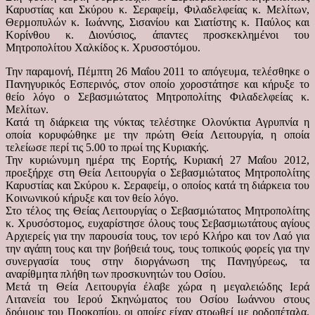
Καρυστίας και Σκύρου κ. Σεραφείμ, Φιλαδελφείας κ. Μελίτων,
Θερμοπυλών κ. Ιωάννης, Σισανίου και Σιατίστης κ. Παύλος και
Κορίνθου κ. Διονύσιος, άπαντες προσκεκλημένοι του
Μητροπολίτου Χαλκίδος κ. Χρυσοστόμου.
Την παραμονή, Πέμπτη 26 Μαΐου 2011 το απόγευμα, τελέσθηκε ο
Πανηγυρικός Εσπερινός, στον οποίο χοροστάτησε και κήρυξε το
θείο λόγο ο Σεβασμιώτατος Μητροπολίτης Φιλαδελφείας κ.
Μελίτων.
Κατά τη διάρκεια της νύκτας τελέστηκε Ολονύκτια Αγρυπνία η
οποία κορυφώθηκε με την πρώτη Θεία Λειτουργία, η οποία
τελείωσε περί τις 5.00 το πρωί της Κυριακής.
Την κυριώνυμη ημέρα της Εορτής, Κυριακή 27 Μαΐου 2012,
προεξήρχε στη Θεία Λειτουργία ο Σεβασμιώτατος Μητροπολίτης
Καρυστίας και Σκύρου κ. Σεραφείμ, ο οποίος κατά τη διάρκεια του
Κοινωνικού κήρυξε και τον θείο λόγο.
Στο τέλος της Θείας Λειτουργίας ο Σεβασμιώτατος Μητροπολίτης
κ. Χρυσόστομος, ευχαρίστησε όλους τους Σεβασμιωτάτους αγίους
Αρχιερείς για την παρουσία τους, τον ιερό Κλήρο και τον Λαό για
την αγάπη τους και την βοήθειά τους, τους τοπικούς φορείς για την
συνεργασία τους στην διοργάνωση της Πανηγύρεως, τα
αναρίθμητα πλήθη των προσκυνητών του Οσίου.
Μετά τη Θεία Λειτουργία έλαβε χώρα η μεγαλειώδης Ιερά
Λιτανεία του Ιερού Σκηνώματος του Οσίου Ιωάννου στους
δρόμους του Προκοπίου, οι οποίες είχαν στρωθεί με ροδοπέταλα.