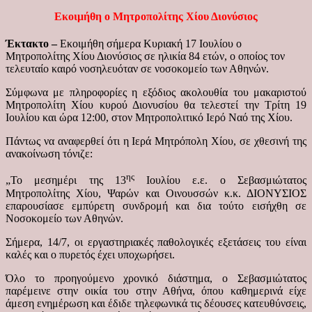
Εκοιμήθη ο Μητροπολίτης Χίου Διονύσιος
Έκτακτο –
Εκοιμήθη σήμερα Κυριακή 17 Ιουλίου ο
Μητροπολίτης Χίου Διονύσιος σε ηλικία 84 ετών, ο οποίος τον
τελευταίο καιρό νοσηλευόταν σε νοσοκομείο των Αθηνών.
Σύμφωνα με πληροφορίες η εξόδιος ακολουθία του μακαριστού
Μητροπολίτη Χίου κυρού Διονυσίου θα τελεστεί την Τρίτη 19
Ιουλίου και ώρα 12:00, στον Μητροπολιτικό Ιερό Ναό της Χίου.
Πάντως να αναφερθεί ότι η Ιερά Μητρόπολη Χίου, σε χθεσινή της
ανακοίνωση τόνιζε:
ης
„Το μεσημέρι της 13
Ιουλίου ε.ε. ο Σεβασμιώτατος
Μητροπολίτης Χίου, Ψαρών και Οινουσσών κ.κ. ΔΙΟΝΥΣΙΟΣ
επαρουσίασε εμπύρετη συνδρομή και δια τούτο εισήχθη σε
Νοσοκομείο των Αθηνών.
Σήμερα, 14/7, οι εργαστηριακές παθολογικές εξετάσεις του είναι
καλές και ο πυρετός έχει υποχωρήσει.
Όλο το προηγούμενο χρονικό διάστημα, ο Σεβασμιώτατος
παρέμεινε στην οικία του στην Αθήνα, όπου καθημερινά είχε
άμεση ενημέρωση και έδιδε τηλεφωνικά τις δέουσες κατευθύνσεις,