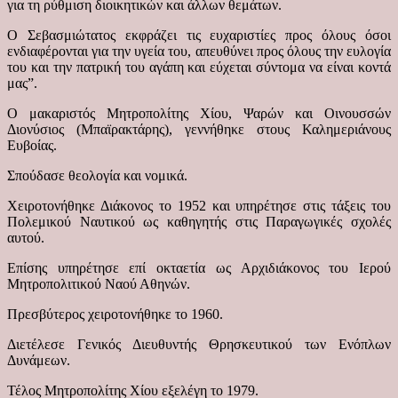
για τη ρύθμιση διοικητικών και άλλων θεμάτων.
Ο Σεβασμιώτατος εκφράζει τις ευχαριστίες προς όλους όσοι
ενδιαφέρονται για την υγεία του, απευθύνει προς όλους την ευλογία
του και την πατρική του αγάπη και εύχεται σύντομα να είναι κοντά
μας”.
Ο μακαριστός Μητροπολίτης Χίου, Ψαρών και Οινουσσών
Διονύσιος (Μπαϊρακτάρης), γεννήθηκε στους Καλημεριάνους
Ευβοίας.
Σπούδασε θεολογία και νομικά.
Χειροτονήθηκε Διάκονος το 1952 και υπηρέτησε στις τάξεις του
Πολεμικού Ναυτικού ως καθηγητής στις Παραγωγικές σχολές
αυτού.
Επίσης υπηρέτησε επί οκταετία ως Αρχιδιάκονος του Ιερού
Μητροπολιτικού Ναού Αθηνών.
Πρεσβύτερος χειροτονήθηκε το 1960.
Διετέλεσε Γενικός Διευθυντής Θρησκευτικού των Ενόπλων
Δυνάμεων.
Τέλος Μητροπολίτης Χίου εξελέγη το 1979.