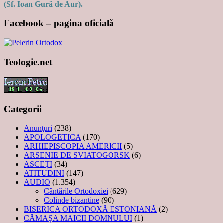
(Sf. Ioan Gură de Aur).
Facebook – pagina oficială
Teologie.net
Categorii
Anunţuri
(238)
APOLOGETICA
(170)
ARHIEPISCOPIA AMERICII
(5)
ARSENIE DE SVIATOGORSK
(6)
ASCEȚI
(34)
ATITUDINI
(147)
AUDIO
(1.354)
Cântările Ortodoxiei
(629)
Colinde bizantine
(90)
BISERICA ORTODOXĂ ESTONIANĂ
(2)
CĂMAȘA MAICII DOMNULUI
(1)