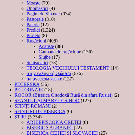
Moaşte
(79)
Onomastici
(4)
Pagini de Sinaxar
(934)
Pastorale
(310)
Pateric
(12)
Predici
(1.324)
Profetii
(8)
Rugăciuni
(408)
Acatiste
(88)
Canoane de rugăciune
(156)
Slujbe
(17)
Schismatici
(78)
TEOLOGIA VECHIULUI TESTAMENT
(14)
στην ελληνική γλώσσα
(676)
на русском языке
(137)
PECERSKA
(36)
PELERINAJE
(18)
ROCOR (Biserica Ortodoxă Rusă din afara Rusiei)
(2)
SFÂNTUL ȘI MARELE SINOD
(127)
SFINȚI ROMÂNI
(2)
SFINTIRI DE BISERICA
(6)
ŞTIRI
(5.754)
ARHIEPISCOPIA CRETEI
(8)
BISERICA ALBANIEI
(22)
BISERICA CEHIEI ŞI SLOVACIEI
(25)