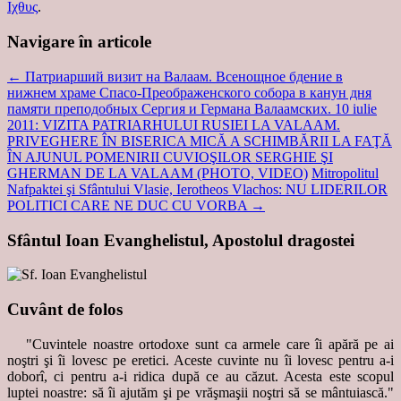
Ιχθυς
.
Navigare în articole
←
Патриарший визит на Валаам. Всенощное бдение в
нижнем храме Спасо-Преображенского собора в канун дня
памяти преподобных Сергия и Германа Валаамских. 10 iulie
2011: VIZITA PATRIARHULUI RUSIEI LA VALAAM.
PRIVEGHERE ÎN BISERICA MICĂ A SCHIMBĂRII LA FAŢĂ
ÎN AJUNUL POMENIRII CUVIOŞILOR SERGHIE ŞI
GHERMAN DE LA VALAAM (PHOTO, VIDEO)
Mitropolitul
Nafpaktei şi Sfântului Vlasie, Ierotheos Vlachos: NU LIDERILOR
POLITICI CARE NE DUC CU VORBA
→
Sfântul Ioan Evanghelistul, Apostolul dragostei
Cuvânt de folos
"Cuvintele noastre ortodoxe sunt ca armele care îi apără pe ai
noştri şi îi lovesc pe eretici. Aceste cuvinte nu îi lovesc pentru a-i
doborî, ci pentru a-i ridica după ce au căzut. Acesta este scopul
luptei noastre: să îi ajutăm şi pe vrăşmaşii noştri să se mântuiască."