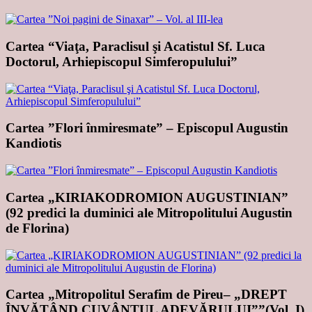
Cartea “Viaţa, Paraclisul şi Acatistul Sf. Luca
Doctorul, Arhiepiscopul Simferopulului”
Cartea ”Flori înmiresmate” – Episcopul Augustin
Kandiotis
Cartea „KIRIAKODROMION AUGUSTINIAN”
(92 predici la duminici ale Mitropolitului Augustin
de Florina)
Cartea „Mitropolitul Serafim de Pireu– „DREPT
ÎNVĂŢÂND CUVÂNTUL ADEVĂRULUI””(Vol. I)