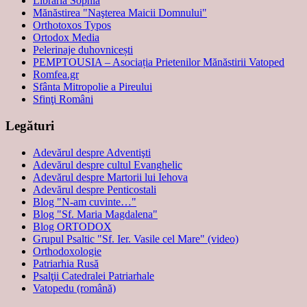
Librăria Sophia
Mănăstirea "Naşterea Maicii Domnului"
Orthotoxos Typos
Ortodox Media
Pelerinaje duhovnicești
PEMPTOUSIA – Asociația Prietenilor Mănăstirii Vatoped
Romfea.gr
Sfânta Mitropolie a Pireului
Sfinţi Români
Legături
Adevărul despre Adventişti
Adevărul despre cultul Evanghelic
Adevărul despre Martorii lui Iehova
Adevărul despre Penticostali
Blog "N-am cuvinte…"
Blog "Sf. Maria Magdalena"
Blog ORTODOX
Grupul Psaltic "Sf. Ier. Vasile cel Mare" (video)
Orthodoxologie
Patriarhia Rusă
Psalţii Catedralei Patriarhale
Vatopedu (română)