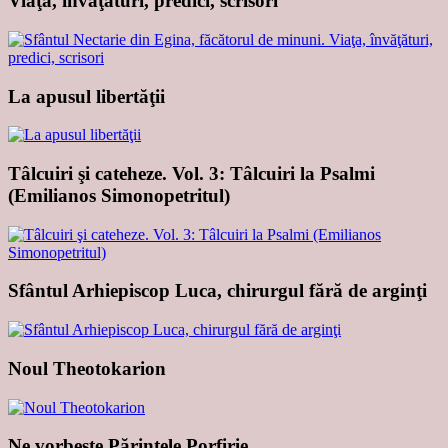
Viaţa, învăţături, predici, scrisori
La apusul libertăţii
Tâlcuiri şi cateheze. Vol. 3: Tâlcuiri la Psalmi
(Emilianos Simonopetritul)
Sfântul Arhiepiscop Luca, chirurgul fără de arginţi
Noul Theotokarion
Ne vorbește Părintele Porfirie