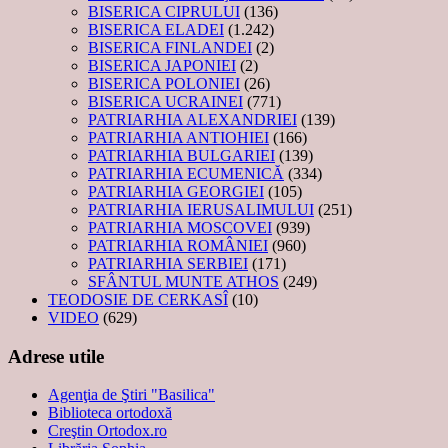
BISERICA CIPRULUI
(136)
BISERICA ELADEI
(1.242)
BISERICA FINLANDEI
(2)
BISERICA JAPONIEI
(2)
BISERICA POLONIEI
(26)
BISERICA UCRAINEI
(771)
PATRIARHIA ALEXANDRIEI
(139)
PATRIARHIA ANTIOHIEI
(166)
PATRIARHIA BULGARIEI
(139)
PATRIARHIA ECUMENICĂ
(334)
PATRIARHIA GEORGIEI
(105)
PATRIARHIA IERUSALIMULUI
(251)
PATRIARHIA MOSCOVEI
(939)
PATRIARHIA ROMÂNIEI
(960)
PATRIARHIA SERBIEI
(171)
SFÂNTUL MUNTE ATHOS
(249)
TEODOSIE DE CERKASÎ
(10)
VIDEO
(629)
Adrese utile
Agenţia de Ştiri "Basilica"
Biblioteca ortodoxă
Creştin Ortodox.ro