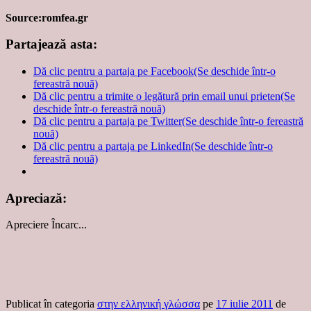
Source:romfea.gr
Partajează asta:
Dă clic pentru a partaja pe Facebook(Se deschide într-o
fereastră nouă)
Dă clic pentru a trimite o legătură prin email unui prieten(Se
deschide într-o fereastră nouă)
Dă clic pentru a partaja pe Twitter(Se deschide într-o fereastră
nouă)
Dă clic pentru a partaja pe LinkedIn(Se deschide într-o
fereastră nouă)
Apreciază:
Apreciere
Încarc...
Publicat în categoria
στην ελληνική γλώσσα
pe
17 iulie 2011
de