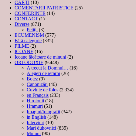
CĂRȚI
(10)
COMENTARII PATRISTICE
(25)
CONFERINTE
(14)
CONTACT
(1)
Diverse
(871)
Petiţii
(3)
ECUMENISM
(577)
Fără categorie
(335)
FILME
(2)
ICOANE
(16)
Icoane făcătoare de minuni
(2)
ORTODOXIE
(9.448)
A trecut la Domnul…
(16)
Alegeri de ierarhi
(26)
Botez
(9)
Canonizări
(46)
Cuvinte de folos
(2.334)
en Français
(233)
Hirotonii
(18)
Hramuri
(51)
Imagini/fotografii
(347)
in English
(148)
Interviuri
(10)
Mari duhovnici
(835)
Minuni
(90)