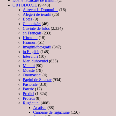
Icoane făcătoare de minuni
(2)
ORTODOXIE
(9.448)
A trecut la Domnul…
(16)
Alegeri de ierarhi
(26)
Botez
(9)
Canonizări
(46)
Cuvinte de folos
(2.334)
en Français
(233)
Hirotonii
(18)
Hramuri
(51)
Imagini/fotografii
(347)
in English
(148)
Interviuri
(10)
Mari duhovnici
(835)
Minuni
(90)
Moaşte
(79)
Onomastici
(4)
Pagini de Sinaxar
(934)
Pastorale
(310)
Pateric
(12)
Predici
(1.324)
Profetii
(8)
Rugăciuni
(408)
Acatiste
(88)
Canoane de rugăciune
(156)