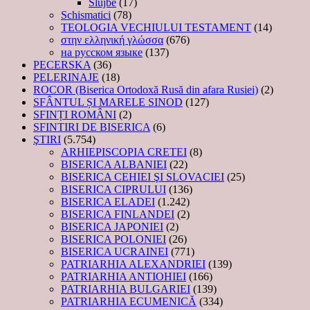
Slujbe
(17)
Schismatici
(78)
TEOLOGIA VECHIULUI TESTAMENT
(14)
στην ελληνική γλώσσα
(676)
на русском языке
(137)
PECERSKA
(36)
PELERINAJE
(18)
ROCOR (Biserica Ortodoxă Rusă din afara Rusiei)
(2)
SFÂNTUL ȘI MARELE SINOD
(127)
SFINȚI ROMÂNI
(2)
SFINTIRI DE BISERICA
(6)
ŞTIRI
(5.754)
ARHIEPISCOPIA CRETEI
(8)
BISERICA ALBANIEI
(22)
BISERICA CEHIEI ŞI SLOVACIEI
(25)
BISERICA CIPRULUI
(136)
BISERICA ELADEI
(1.242)
BISERICA FINLANDEI
(2)
BISERICA JAPONIEI
(2)
BISERICA POLONIEI
(26)
BISERICA UCRAINEI
(771)
PATRIARHIA ALEXANDRIEI
(139)
PATRIARHIA ANTIOHIEI
(166)
PATRIARHIA BULGARIEI
(139)
PATRIARHIA ECUMENICĂ
(334)