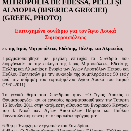
MITROPOLIA DE EDESSA, PELLI ŞI
ALMOPIA (BISERICA GRECIEI)
(GREEK, PHOTO)
Επιτυχημένο συνέδριο για τον Άγιο Λουκά
Συμφερουπόλεως
εκ της Ιεράς Μητροπόλεως Εδέσσης, Πέλλης και Αλμωπίας
Πραγματοποιήθηκε με μεγάλη επιτυχία το Συνέδριο που
διοργάνωσε με την ευλογία της Ιεράς Μητροπόλεως Εδέσσης,
Πέλλης και Αλμωπίας η Ενορία των Αγίων Αποστόλων Πέτρου και
Παύλου Γιαννιτσών με την ευκαιρία της συμπληρώσεως 50 ετών
από την κοίμηση του εορταζομένου Αγίου Λουκά του Ιατρού
(1961-2011).
Το γενικό θέμα του Συνεδρίου ήταν «Ο Άγιος Λουκάς ο
Θαυματουργός» και οι εργασίες πραγματοποιήθηκαν την Τετάρτη
15 Ιουνίου 2011 στην κατάμεστη αίθουσα του Ενοριακού Κέντρου
του Ι. Ναού των Αγίων Αποστόλων Πέτρου και Παύλου
Γιαννιτσών σύμφωνα με το παρακάτω πρόγραμμα:
6.30μ.μ Έναρξη των εργασιών του Συνεδρίου.
6.45μ.μ. Ο Σεβασμιώτατος Μητροπολίτης Εδέσσης, Πέλλης και