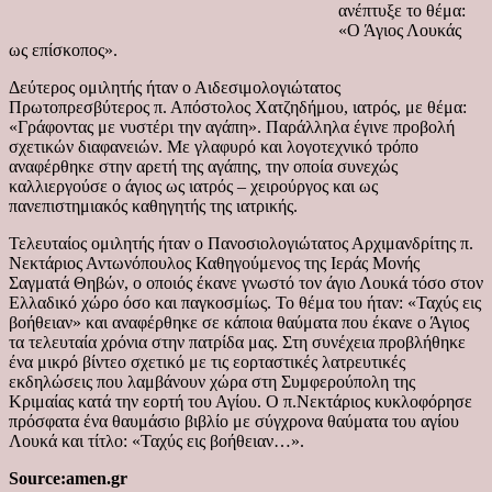
ανέπτυξε το θέμα:
«Ο Άγιος Λουκάς
ως επίσκοπος».
Δεύτερος ομιλητής ήταν ο Αιδεσιμολογιώτατος
Πρωτοπρεσβύτερος π. Απόστολος Χατζηδήμου, ιατρός, με θέμα:
«Γράφοντας με νυστέρι την αγάπη». Παράλληλα έγινε προβολή
σχετικών διαφανειών. Με γλαφυρό και λογοτεχνικό τρόπο
αναφέρθηκε στην αρετή της αγάπης, την οποία συνεχώς
καλλιεργούσε ο άγιος ως ιατρός – χειρούργος και ως
πανεπιστημιακός καθηγητής της ιατρικής.
Τελευταίος ομιλητής ήταν ο Πανοσιολογιώτατος Αρχιμανδρίτης π.
Νεκτάριος Αντωνόπουλος Καθηγούμενος της Ιεράς Μονής
Σαγματά Θηβών, ο οποιός έκανε γνωστό τον άγιο Λουκά τόσο στον
Ελλαδικό χώρο όσο και παγκοσμίως. Το θέμα του ήταν: «Ταχύς εις
βοήθειαν» και αναφέρθηκε σε κάποια θαύματα που έκανε ο Άγιος
τα τελευταία χρόνια στην πατρίδα μας. Στη συνέχεια προβλήθηκε
ένα μικρό βίντεο σχετικό με τις εορταστικές λατρευτικές
εκδηλώσεις που λαμβάνουν χώρα στη Συμφερούπολη της
Κριμαίας κατά την εορτή του Αγίου. Ο π.Νεκτάριος κυκλοφόρησε
πρόσφατα ένα θαυμάσιο βιβλίο με σύγχρονα θαύματα του αγίου
Λουκά και τίτλο: «Ταχύς εις βοήθειαν…».
Source:amen.gr