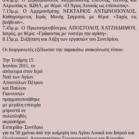
Αλμωπίας κ. ΙΩΗΛ, με θέμα: «Ο Άγιος Λουκάς ως επίσκοπος».
7.15μ.μ. Ο Αρχιμανδρίτης ΝΕΚΤΑΡΙΟΣ ΑΝΤΩΝΟΠΟΥΛΟΣ,
Καθηγούμενος Ιεράς Μονής Σαγματά, με θέμα: «Ταχύς εις
βοήθειαν».
7.45μ.μ. Ο Πρωτοπρεσβύτερος ΑΠΟΣΤΟΛΟΣ ΧΑΤΖΗΔΗΜΟΥ,
Ιατρός, με θέμα: «Γράφοντας με νυστέρι την αγάπη».
8.15μ.μ. Συζήτηση και Λήξη των εργασιών του Συνεδρίου.
Οι διοργανωτές εξέδωσαν την παρακάτω ανακοίνωση τύπου:
Την Τετάρτη 15
Ιουνίου 2011, το
απόγευμα στον Ιερό
Ναό των Αγίων
Αποστόλων Πέτρου
και Παύλου
Γιαννιτσών
πραγματοποιήθηκε
με μεγάλη επιτυχία
μπροστά σε
πολυπληθές
ακροατήριο
Εσπερίδα- Συνέδριο
για τα 50 χρόνια από την κοίμηση του Αγίου Λουκά του Ιατρού και
Ομολογητού, Αρχιεπισκόπου Συμφερουπόλεως και Κριμαίας