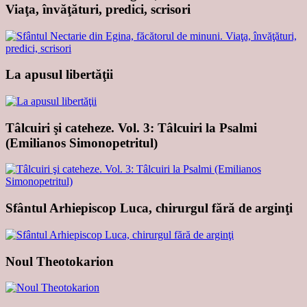
Viaţa, învăţături, predici, scrisori
La apusul libertăţii
Tâlcuiri şi cateheze. Vol. 3: Tâlcuiri la Psalmi
(Emilianos Simonopetritul)
Sfântul Arhiepiscop Luca, chirurgul fără de arginţi
Noul Theotokarion