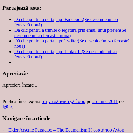
Partajează asta:
Dă clic pentru a partaja pe Facebook(Se deschide într-o
fereastră nouă)
Dă clic pentru a trimite o legătură prin email unui prieten(Se
deschide într-o fereastră nouă)
Dă clic pentru a partaja pe Twitter(Se deschide într-o fereastră
nouă)
Dă clic pentru a partaja pe LinkedIn(Se deschide într-o
fereastră nouă)
Apreciază:
Apreciere
Încarc...
Publicat în categoria
στην ελληνική γλώσσα
pe
25 iunie 2011
de
Ιχθυς
.
Navigare în articole
←
Elder Arsenie Papacioc – The Ecumenism
Η εορτή του Αγίου