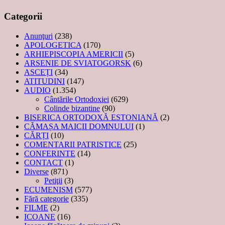
Categorii
Anunţuri
(238)
APOLOGETICA
(170)
ARHIEPISCOPIA AMERICII
(5)
ARSENIE DE SVIATOGORSK
(6)
ASCEȚI
(34)
ATITUDINI
(147)
AUDIO
(1.354)
Cântările Ortodoxiei
(629)
Colinde bizantine
(90)
BISERICA ORTODOXĂ ESTONIANĂ
(2)
CĂMAȘA MAICII DOMNULUI
(1)
CĂRȚI
(10)
COMENTARII PATRISTICE
(25)
CONFERINTE
(14)
CONTACT
(1)
Diverse
(871)
Petiţii
(3)
ECUMENISM
(577)
Fără categorie
(335)
FILME
(2)
ICOANE
(16)