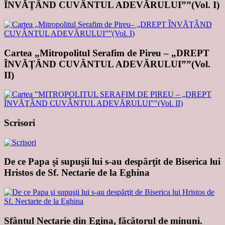
ÎNVĂŢÂND CUVÂNTUL ADEVĂRULUI””(Vol. I)
Cartea „Mitropolitul Serafim de Pireu – „DREPT
ÎNVĂŢÂND CUVÂNTUL ADEVĂRULUI””(Vol.
II)
Scrisori
De ce Papa şi supuşii lui s-au despărţit de Biserica lui
Hristos de Sf. Nectarie de la Eghina
Sfântul Nectarie din Egina, făcătorul de minuni.