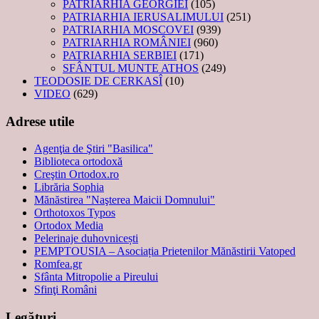
PATRIARHIA GEORGIEI
(105)
PATRIARHIA IERUSALIMULUI
(251)
PATRIARHIA MOSCOVEI
(939)
PATRIARHIA ROMÂNIEI
(960)
PATRIARHIA SERBIEI
(171)
SFÂNTUL MUNTE ATHOS
(249)
TEODOSIE DE CERKASÎ
(10)
VIDEO
(629)
Adrese utile
Agenţia de Ştiri "Basilica"
Biblioteca ortodoxă
Creştin Ortodox.ro
Librăria Sophia
Mănăstirea "Naşterea Maicii Domnului"
Orthotoxos Typos
Ortodox Media
Pelerinaje duhovnicești
PEMPTOUSIA – Asociația Prietenilor Mănăstirii Vatoped
Romfea.gr
Sfânta Mitropolie a Pireului
Sfinţi Români
Legături