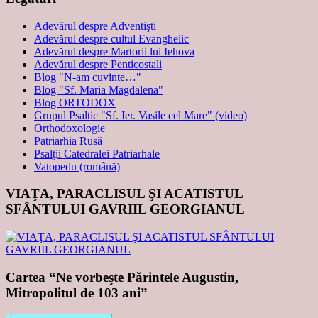
Adevărul despre Adventişti
Adevărul despre cultul Evanghelic
Adevărul despre Martorii lui Iehova
Adevărul despre Penticostali
Blog "N-am cuvinte…"
Blog "Sf. Maria Magdalena"
Blog ORTODOX
Grupul Psaltic "Sf. Ier. Vasile cel Mare" (video)
Orthodoxologie
Patriarhia Rusă
Psalţii Catedralei Patriarhale
Vatopedu (română)
VIAŢA, PARACLISUL ŞI ACATISTUL
SFÂNTULUI GAVRIIL GEORGIANUL
Cartea “Ne vorbeşte Părintele Augustin,
Mitropolitul de 103 ani”