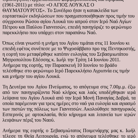
(1961-2011) με τίτλο: «Ο ΑΓΙΟΣ ΛΟΥΚΑΣ Ο
ΘΑΥΜΑΤΟΥΡΓΟΣ». Το Συνέδριο ήταν η κατακλείδα των
εορταστικών εκδηλώσεων που πραγματοποιήθηκαν προς τιμήν του
σύγχρονου Ρώσου αγίου Λουκά του ιατρού στον Ιερό Ναό Αγίων
Πέτρου και Παύλου Γιαννιτσών, επειδή πανηγύριζε το φερώνυμο
παρεκκλήσιο που υπάρχει στον παραπάνω Ναό.
Όπως είναι γνωστό η μνήμη του Αγίου τιμάται στις 11 Ιουνίου κι
επειδή εφέτος συνέπεσε με το Ψυχοσάββατο προ της Πεντηκοστής,
η εορτή του μεταφέρθηκε κατόπιν ευλογίας του Σεβασμιωτάτου
Μητροπολίτου Εδέσσης κ. Ιωήλ την Τρίτη 14 Ιουνίου 2011.
Ανήμερα της εορτής, την Παρασκευή 10 Ιουνίου το βράδυ
τελέσθηκε στο φερώνυμο Ιερό Παρεκκλήσιο Αγρυπνία εις τιμήν
και μνήμην του αγίου Λουκά.
Τη Δευτέρα του Αγίου Πνεύματος, το απόγευμα στις 7.00μ.μ. έξω
από τον πανηγυρίζοντα Ναό κλήρος και λαός υποδέχθηκαν ιερά
λείψανα του Αγίου Λουκά από την Ιερά Μονή Παναγίας Δοβρά, τα
οποία παρέμειναν για τρεις ημέρες στο ναό για ευλογία και αγιασμό
των πιστών της πόλεως των Γιαννιτσών. Ακολούθησε πανηγυρικός
Εσπερινός με αρτοκλασία, θείο κήρυγμα και λιτανεία των ιερών
λειψάνων πέριξ του Ναού.
Ανήμερα της εορτής ο Σεβασμιώτατος Ποιμενάρχης μας κ. Ιωήλ
τέλεσε τη Θεία Λειτουργία, ενώ το απόγευμα τελέσθηκε το ιερό