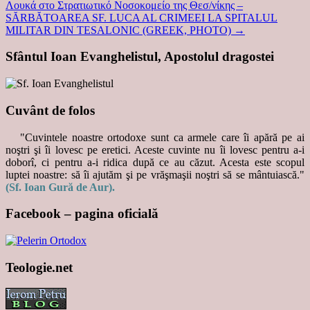
Λουκά στο Στρατιωτικό Νοσοκομείο της Θεσ/νίκης –
SĂRBĂTOAREA SF. LUCA AL CRIMEEI LA SPITALUL
MILITAR DIN TESALONIC (GREEK, PHOTO)
→
Sfântul Ioan Evanghelistul, Apostolul dragostei
Cuvânt de folos
"Cuvintele noastre ortodoxe sunt ca armele care îi apără pe ai
noştri şi îi lovesc pe eretici. Aceste cuvinte nu îi lovesc pentru a-i
doborî, ci pentru a-i ridica după ce au căzut. Acesta este scopul
luptei noastre: să îi ajutăm şi pe vrăşmaşii noştri să se mântuiască."
(Sf. Ioan Gură de Aur).
Facebook – pagina oficială
Teologie.net