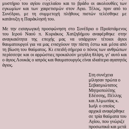
μυστήριο του αγίου ευχελαίου και το βράδυ οι ακολουθίες των
εγκωμίων και των χαιρετισμών στον Αγιο. Τέλος, πριν από το
Συνέδριο, με τη συμμετοχή πλήθους πιστών τελέσθηκε με
κατάνυξη η Παράκλησή του.
Με την εισαγωγική προσφώνηση στο Συνέδριο ο Προϊστάμενος
του Ιερού Ναού π. Κυριάκος Χατζηδήμου αναφέρθηκε στην
αναγκαιότητα της εποχής μας να υπάρχουν τέτοιοι άγιοι
θαυματουργοί για να μας ενισχύουν την πίστη έστω και μέσα από
τη βίωση του θαύματος. Κι επειδή σήμερα ο πόνος των ανθρώπων
περίσσεψε και οι αρρώστιες προκαλούν μεγάλη θλίψη, γι’ αυτό και
ο άγιος Λουκάς ο ιατρός και θαυματουργός είναι ιδιαίτερα αγαπητός
άγιος.
Στη συνέχεια
μίλησαν πρώτα ο
Σεβασμιώτατος
Μητροπολίτης
Εδέσσης, Πέλλης
και Αλμωπίας κ.
Ιωήλ ο οποίος
αρχικά αναφέρθηκε
σε τρία θαύματα του
Αγίου, που γνώριζε
προσωπικά και μετά