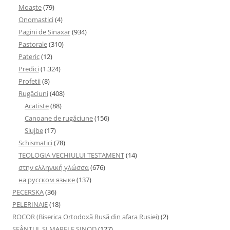
Moaşte
(79)
Onomastici
(4)
Pagini de Sinaxar
(934)
Pastorale
(310)
Pateric
(12)
Predici
(1.324)
Profetii
(8)
Rugăciuni
(408)
Acatiste
(88)
Canoane de rugăciune
(156)
Slujbe
(17)
Schismatici
(78)
TEOLOGIA VECHIULUI TESTAMENT
(14)
στην ελληνική γλώσσα
(676)
на русском языке
(137)
PECERSKA
(36)
PELERINAJE
(18)
ROCOR (Biserica Ortodoxă Rusă din afara Rusiei)
(2)
SFÂNTUL ȘI MARELE SINOD
(127)