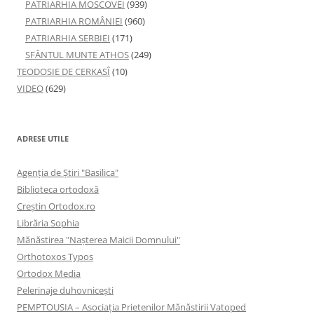
PATRIARHIA MOSCOVEI
(939)
PATRIARHIA ROMÂNIEI
(960)
PATRIARHIA SERBIEI
(171)
SFÂNTUL MUNTE ATHOS
(249)
TEODOSIE DE CERKASÎ
(10)
VIDEO
(629)
ADRESE UTILE
Agenţia de Ştiri "Basilica"
Biblioteca ortodoxă
Creştin Ortodox.ro
Librăria Sophia
Mănăstirea "Naşterea Maicii Domnului"
Orthotoxos Typos
Ortodox Media
Pelerinaje duhovnicești
PEMPTOUSIA – Asociația Prietenilor Mănăstirii Vatoped