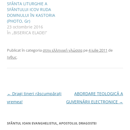
s
d
t
s
SFÂNTA LITURGHIE A
t
e
r
t
r
s
ă
r
SFÂNTULUI ICOV RUDA
ă
c
n
ă
n
h
o
n
DOMNULUI ÎN KASTORIA
o
i
u
o
(PHOTO, Gr)
u
d
ă
u
ă
e
)
ă
23 octombrie 2016
)
î
)
n
În „BISERICA ELADEI”
t
r
-
o
f
Publicat în categoria
στην ελληνική γλώσσα
pe
4 iulie 2011
de
e
r
Ιχθυς
.
e
a
s
t
r
ă
n
o
u
ă
N
←
Dragi tineri răscumpăraţi
ABORDARE TEOLOGICĂ A
)
a
vremea!
GUVERNĂRII ELECTRONICE
→
v
i
SFÂNTUL IOAN EVANGHELISTUL, APOSTOLUL DRAGOSTEI
g