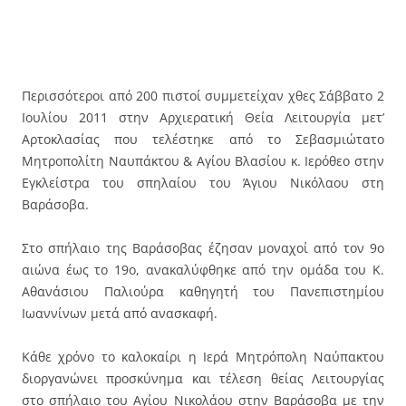
Περισσότεροι από 200 πιστοί συμμετείχαν χθες Σάββατο 2
Ιουλίου 2011 στην Αρχιερατική Θεία Λειτουργία μετ’
Αρτοκλασίας που τελέστηκε από το Σεβασμιώτατο
Μητροπολίτη Ναυπάκτου & Αγίου Βλασίου κ. Ιερόθεο στην
Εγκλείστρα του σπηλαίου του Άγιου Νικόλαου στη
Βαράσοβα.
Στο σπήλαιο της Βαράσοβας έζησαν μοναχοί από τον 9o
αιώνα έως το 19ο, ανακαλύφθηκε από την ομάδα του Κ.
Αθανάσιου Παλιούρα καθηγητή του Πανεπιστημίου
Ιωαννίνων μετά από ανασκαφή.
Κάθε χρόνο το καλοκαίρι η Ιερά Μητρόπολη Ναύπακτου
διοργανώνει προσκύνημα και τέλεση θείας Λειτουργίας
στο σπήλαιο του Αγίου Νικολάου στην Βαράσοβα με την