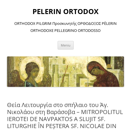
Sari
la
PELERIN ORTODOX
conținut
ORTHODOX PILGRIM Προσκυνητής ΟΡΘΟΔΟΞΟΣ PÈLERIN
ORTHODOXE PELLEGRINO ORTODOSSO
Meniu
Θεία Λειτουργία στο σπήλαιο του Άγ.
Νικολάου στη Βαράσοβα – MITROPOLITUL
IEROTEI DE NAVPAKTOS A SLUJIT SF.
LITURGHIE ÎN PEŞTERA SF. NICOLAE DIN