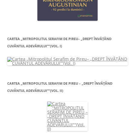
CARTEA „MITROPOLITUL SERAFIM DE PIREU– „DREPT ÎNVĂŢÂND
CUVÂNTUL ADEVĂRULUI””(VOL. I)
CARTEA „MITROPOLITUL SERAFIM DE PIREU – „DREPT ÎNVĂŢÂND
CUVÂNTUL ADEVĂRULUI””(VOL. II)