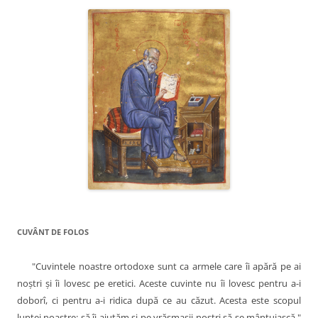
a
r
e
î
n
a
r
t
i
c
o
l
CUVÂNT DE FOLOS
e
"Cuvintele noastre ortodoxe sunt ca armele care îi apără pe ai
noştri şi îi lovesc pe eretici. Aceste cuvinte nu îi lovesc pentru a-i
doborî, ci pentru a-i ridica după ce au căzut. Acesta este scopul
luptei noastre: să îi ajutăm şi pe vrăşmaşii noştri să se mântuiască."