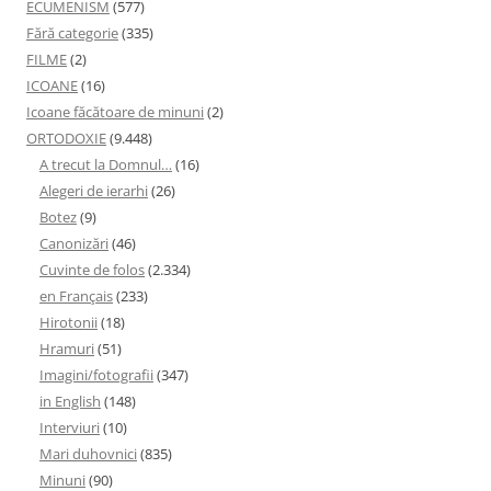
ECUMENISM
(577)
Fără categorie
(335)
FILME
(2)
ICOANE
(16)
Icoane făcătoare de minuni
(2)
ORTODOXIE
(9.448)
A trecut la Domnul…
(16)
Alegeri de ierarhi
(26)
Botez
(9)
Canonizări
(46)
Cuvinte de folos
(2.334)
en Français
(233)
Hirotonii
(18)
Hramuri
(51)
Imagini/fotografii
(347)
in English
(148)
Interviuri
(10)
Mari duhovnici
(835)
Minuni
(90)