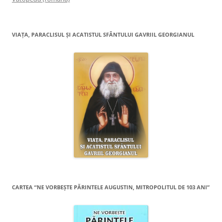
VIAŢA, PARACLISUL ŞI ACATISTUL SFÂNTULUI GAVRIIL GEORGIANUL
CARTEA “NE VORBEŞTE PĂRINTELE AUGUSTIN, MITROPOLITUL DE 103 ANI”