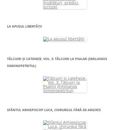
LA APUSUL LIBERTĂŢII
TÂLCUIRI ŞI CATEHEZE. VOL. 3: TÂLCUIRI LA PSALMI (EMILIANOS
SIMONOPETRITUL)
SFÂNTUL ARHIEPISCOP LUCA, CHIRURGUL FĂRĂ DE ARGINŢI