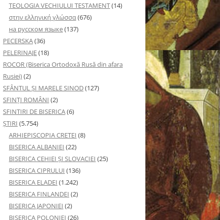
TEOLOGIA VECHIULUI TESTAMENT
(14)
στην ελληνική γλώσσα
(676)
на русском языке
(137)
PECERSKA
(36)
PELERINAJE
(18)
ROCOR (Biserica Ortodoxă Rusă din afara
Rusiei)
(2)
SFÂNTUL ȘI MARELE SINOD
(127)
SFINȚI ROMÂNI
(2)
SFINTIRI DE BISERICA
(6)
ŞTIRI
(5.754)
ARHIEPISCOPIA CRETEI
(8)
BISERICA ALBANIEI
(22)
BISERICA CEHIEI ŞI SLOVACIEI
(25)
BISERICA CIPRULUI
(136)
BISERICA ELADEI
(1.242)
BISERICA FINLANDEI
(2)
BISERICA JAPONIEI
(2)
BISERICA POLONIEI
(26)