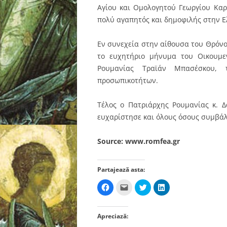
Αγίου και Ομολογητού Γεωργίου Καρ
πολύ αγαπητός και δημοφιλής στην Ε
Εν συνεχεία στην αίθουσα του Θρόν
το ευχητήριο μήνυμα του Οικουμε
Ρουμανίας Τραϊάν Μπασέσκου,
προσωπικοτήτων.
Τέλος ο Πατριάρχης Ρουμανίας κ. Δ
ευχαρίστησε και όλους όσους συμβάλ
Source: www.romfea.gr
Partajează asta:
D
D
D
D
ă
ă
ă
ă
c
c
c
c
l
l
l
l
i
i
i
i
Apreciază:
c
c
c
c
p
p
p
p