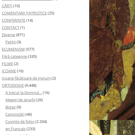
CĂRȚI
(10)
COMENTARII PATRISTICE
(25)
CONFERINTE
(14)
CONTACT
(1)
Diverse
(871)
Petiţii
(3)
ECUMENISM
(577)
Fără categorie
(335)
FILME
(2)
ICOANE
(16)
Icoane făcătoare de minuni
(2)
ORTODOXIE
(9.448)
A trecut la Domnul…
(16)
Alegeri de ierarhi
(26)
Botez
(9)
Canonizări
(46)
Cuvinte de folos
(2.334)
en Français
(233)