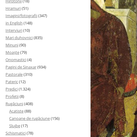
Hirotonii
(18)
Hramuri
(51)
Imagini/fotografii
(347)
in English
(148)
Interviuri
(10)
Mari duhovnici
(835)
Minuni
(90)
Moaşte
(79)
Onomastici
(4)
Pagini de Sinaxar
(934)
Pastorale
(310)
Pateric
(12)
Predici
(1.324)
Profetii
(8)
Rugăciuni
(408)
Acatiste
(88)
Canoane de rugăciune
(156)
Slujbe
(17)
Schismatici
(78)