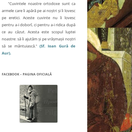
"Cuvintele noastre ortodoxe sunt ca
armele care îi apără pe ai noştri şi îi lovesc
pe eretici. Aceste cuvinte nu îi lovesc
pentru a-i doborî, ci pentru a-i ridica după
ce au căzut. Acesta este scopul luptei
noastre: să îi ajutăm şi pe vrăşmaşii noştri
să se mântuiască."
(Sf. Ioan Gură de
Aur).
FACEBOOK – PAGINA OFICIALĂ