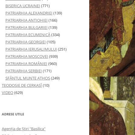
BISERICA UCRAINEI
(771)
PATRIARHIA ALEXANDRIEI
(139)
PATRIARHIA ANTIOHIEI
(166)
PATRIARHIA BULGARIEI
(139)
PATRIARHIA ECUMENICĂ
(334)
PATRIARHIA GEORGIEI
(105)
PATRIARHIA IERUSALIMULUI
(251)
PATRIARHIA MOSCOVEI
(939)
PATRIARHIA ROMÂNIEI
(960)
PATRIARHIA SERBIEI
(171)
SFÂNTUL MUNTE ATHOS
(249)
TEODOSIE DE CERKASÎ
(10)
VIDEO
(629)
ADRESE UTILE
Agenţia de Ştiri "Basilica"