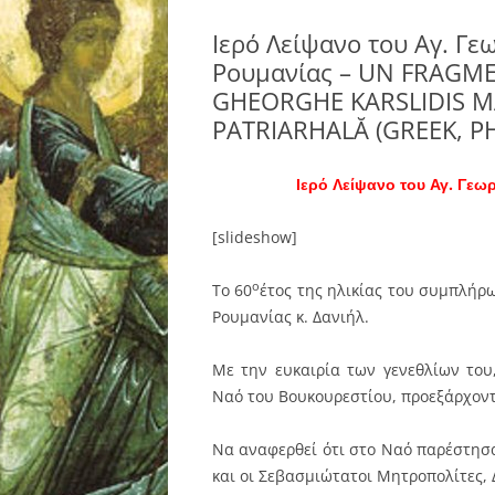
Ιερό Λείψανο του Αγ. Γ
Ρουμανίας – UN FRAGM
GHEORGHE KARSLIDIS M
PATRIARHALĂ (GREEK, P
Ιερό Λείψανο του Αγ. Γε
[slideshow]
ο
Το 60
έτος της ηλικίας του συμπλήρ
Ρουμανίας κ. Δανιήλ.
Με την ευκαιρία των γενεθλίων του
Ναό του Βουκουρεστίου, προεξάρχοντ
Να αναφερθεί ότι στο Ναό παρέστησ
και οι Σεβασμιώτατοι Μητροπολίτες, 