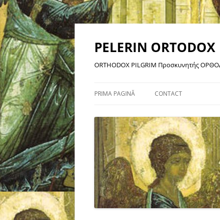
Sari
la
conținut
PELERIN ORTODOX
ORTHODOX PILGRIM Προσκυνητής ΟΡΘΟ
PRIMA PAGINĂ
CONTACT