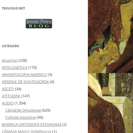
TEOLOGIE.NET
CATEGORII
Anunţuri
(238)
APOLOGETICA
(170)
ARHIEPISCOPIA AMERICII
(5)
ARSENIE DE SVIATOGORSK
(6)
ASCEȚI
(34)
ATITUDINI
(147)
AUDIO
(1.354)
Cântările Ortodoxiei
(629)
Colinde bizantine
(90)
BISERICA ORTODOXĂ ESTONIANĂ
(2)
CĂMAȘA MAICII DOMNULUI
(1)