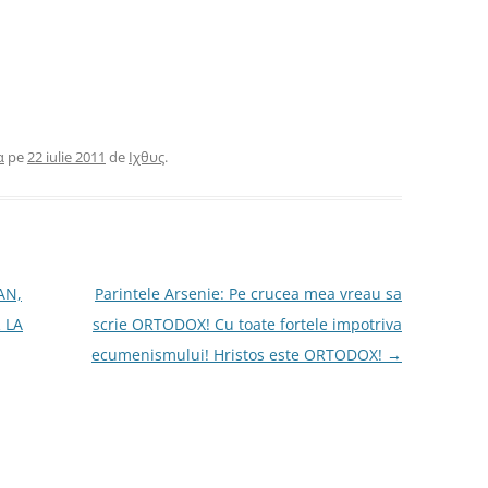
α
pe
22 iulie 2011
de
Ιχθυς
.
AN,
Parintele Arsenie: Pe crucea mea vreau sa
 LA
scrie ORTODOX! Cu toate fortele impotriva
ecumenismului! Hristos este ORTODOX!
→