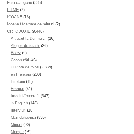
Fără categorie
(335)
FILME
(2)
ICOANE
(16)
Icoane făcătoare de minuni
(2)
ORTODOXIE
(9.448)
A trecut la Domnul…
(16)
Alegeri de ierarhi
(26)
Botez
(9)
Canonizări
(46)
Cuvinte de folos
(2.334)
en Français
(233)
Hirotonii
(18)
Hramuri
(51)
Imagini/fotografii
(347)
in English
(148)
Interviuri
(10)
Mari duhovnici
(835)
Minuni
(90)
Moaşte
(79)