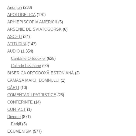
Anunţuri
(238)
APOLOGETICA
(170)
ARHIEPISCOPIA AMERICII
(5)
ARSENIE DE SVIATOGORSK
(6)
ASCEȚI
(34)
ATITUDINI
(147)
AUDIO
(1.354)
Cântările Ortodoxiei
(629)
Colinde bizantine
(90)
BISERICA ORTODOXĂ ESTONIANĂ
(2)
CĂMAȘA MAICII DOMNULUI
(1)
CĂRȚI
(10)
COMENTARII PATRISTICE
(25)
CONFERINTE
(14)
CONTACT
(1)
Diverse
(871)
Petiţii
(3)
ECUMENISM
(577)