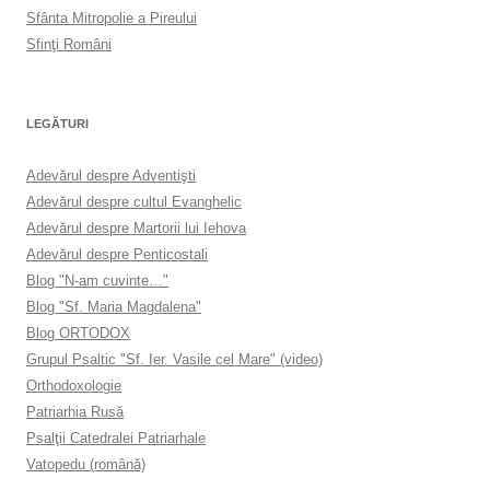
Sfânta Mitropolie a Pireului
Sfinţi Români
LEGĂTURI
Adevărul despre Adventişti
Adevărul despre cultul Evanghelic
Adevărul despre Martorii lui Iehova
Adevărul despre Penticostali
Blog "N-am cuvinte…"
Blog "Sf. Maria Magdalena"
Blog ORTODOX
Grupul Psaltic "Sf. Ier. Vasile cel Mare" (video)
Orthodoxologie
Patriarhia Rusă
Psalţii Catedralei Patriarhale
Vatopedu (română)