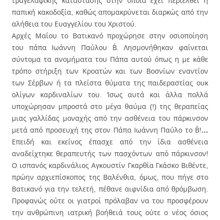
τραγελαφικής κατάστασης στην οποία έχει περιέλθει η
παπική κακοδοξία, καθώς απομακρύνεται διαρκώς από την
αλήθεια του Ευαγγελίου του Χριστού.
Αρχές Μαΐου το Βατικανό προχώρησε στην οσιοποίηση
του πάπα Ιωάννη Παύλου Β΄. Λησμονήθηκαν φαίνεται
σύντομα τα ανομήματα του Πάπα αυτού όπως η με κάθε
τρόπο στήριξη των Κροατών και των Βοσνίων εναντίον
των Σέρβων ή τα πλείστα θύματα της παιδεραστίας ουκ
ολίγων καρδιναλίων του.
Ίσως αυτά και άλλα πολλά
υποχώρησαν μπροστά στο μέγα θαύμα (!) της θεραπείας
μιας γαλλίδας μοναχής από την ασθένεια του πάρκινσον
μετά από προσευχή της στον Πάπα Ιωάννη Παύλο το Β΄!
…
Επειδή και εκείνος έπασχε από την ίδια ασθένεια
αναδείχτηκε θεραπευτής των πασχόντων από πάρκινσον!
Ο ισπανός καρδινάλιος Αγκουστίν Γκαρθία Γκάσκο Βιθέντε,
πρώην αρχιεπίσκοπος της Βαλένθια, όμως, που πήγε στο
Βατικανό για την τελετή, πέθανε αιφνίδια από θρόμβωση.
Προφανώς ούτε οι γιατροί πρόλαβαν να του προσφέρουν
την ανθρώπινη ιατρική βοήθειά τους ούτε ο νέος όσιος