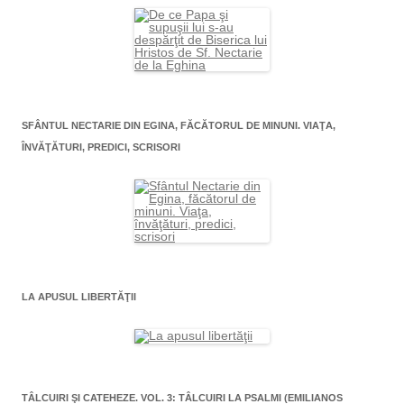
SFÂNTUL NECTARIE DIN EGINA, FĂCĂTORUL DE MINUNI. VIAŢA,
ÎNVĂŢĂTURI, PREDICI, SCRISORI
LA APUSUL LIBERTĂŢII
TÂLCUIRI ŞI CATEHEZE. VOL. 3: TÂLCUIRI LA PSALMI (EMILIANOS