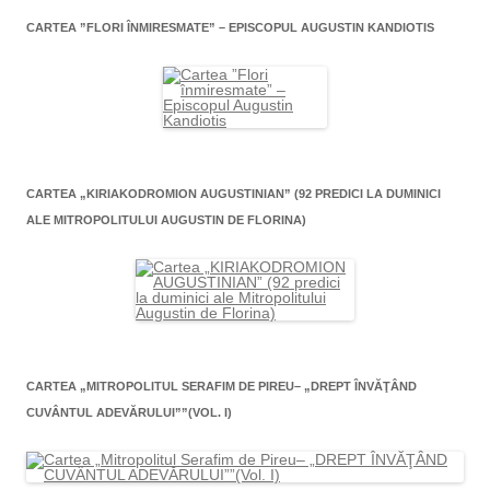
CARTEA ”FLORI ÎNMIRESMATE” – EPISCOPUL AUGUSTIN KANDIOTIS
CARTEA „KIRIAKODROMION AUGUSTINIAN” (92 PREDICI LA DUMINICI
ALE MITROPOLITULUI AUGUSTIN DE FLORINA)
CARTEA „MITROPOLITUL SERAFIM DE PIREU– „DREPT ÎNVĂŢÂND
CUVÂNTUL ADEVĂRULUI””(VOL. I)