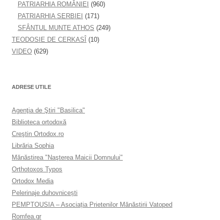
PATRIARHIA ROMÂNIEI
(960)
PATRIARHIA SERBIEI
(171)
SFÂNTUL MUNTE ATHOS
(249)
TEODOSIE DE CERKASÎ
(10)
VIDEO
(629)
ADRESE UTILE
Agenţia de Ştiri "Basilica"
Biblioteca ortodoxă
Creştin Ortodox.ro
Librăria Sophia
Mănăstirea "Naşterea Maicii Domnului"
Orthotoxos Typos
Ortodox Media
Pelerinaje duhovnicești
PEMPTOUSIA – Asociația Prietenilor Mănăstirii Vatoped
Romfea.gr