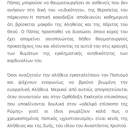
Πάπας μπορούσε να θαυματουργήσει σε ασθενείς που δεν
ανήκουν στη δική του «ειδικότητα», της θεραπείας του
πάρκινσον.Η παπική κακοδοξία αποδεικνύει καθημερινά
ότι βρίσκεται μακράν της Αληθείας και της Χάριτος του
Θεού. Ο Πάπας προσπαθεί να διασώσει όποιο κύρος του
έχει απομείνει οσιοποιώντας δήθεν θαυματουργούς
προκατόχους του και κλείνοντας τα αυτιά του στις κραυγές
των θυμάτων της εγκληματικής ανηθικότητας των
καρδιναλίων του.
Όσοι αναζητούν την αλήθεια εγκαταλείπουν τον Παπισμό
και ψάχνουν εναγωνίως να βρούνε βιωμένη την
ευαγγελική Αλήθεια. Μερικοί από αυτούς απογοητεύονται
όταν συναντούν και στην Ορθόδοξη Εκκλησία επισκόπους
που υποκλίνονται δουλικά στον «αδελφό επίσκοπο της
Ρώμης» γιατί οι ίδιοι γνωρίζουν καλά πως ο
χρεωκοπημένος παπικός «χριστιανισμός» είναι κενός της
Αλήθειας και της Ζωής, του ιδίου του Αναστάντος Χριστού.