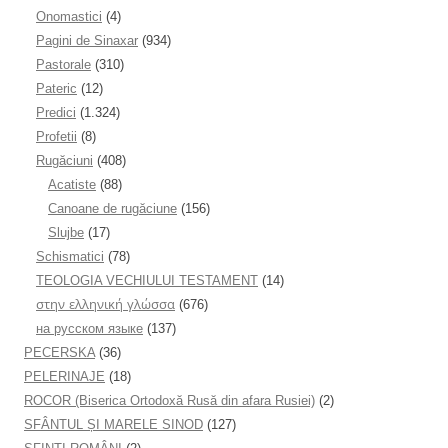
Onomastici
(4)
Pagini de Sinaxar
(934)
Pastorale
(310)
Pateric
(12)
Predici
(1.324)
Profetii
(8)
Rugăciuni
(408)
Acatiste
(88)
Canoane de rugăciune
(156)
Slujbe
(17)
Schismatici
(78)
TEOLOGIA VECHIULUI TESTAMENT
(14)
στην ελληνική γλώσσα
(676)
на русском языке
(137)
PECERSKA
(36)
PELERINAJE
(18)
ROCOR (Biserica Ortodoxă Rusă din afara Rusiei)
(2)
SFÂNTUL ȘI MARELE SINOD
(127)