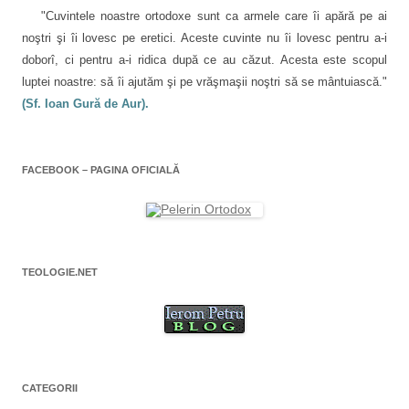
r
l
e
"Cuvintele noastre ortodoxe sunt ca armele care îi apără pe ai
a
e
s
noştri şi îi lovesc pe eretici. Aceste cuvinte nu îi lovesc pentru a-i
t
r
doborî, ci pentru a-i ridica după ce au căzut. Acesta este scopul
ă
n
luptei noastre: să îi ajutăm şi pe vrăşmaşii noştri să se mântuiască."
o
u
(Sf. Ioan Gură de Aur).
ă
)
FACEBOOK – PAGINA OFICIALĂ
TEOLOGIE.NET
CATEGORII