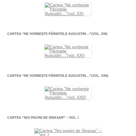
CARTEA “NE VORBEŞTE PĂRINTELE AUGUSTIN…”(VOL. XXI)
CARTEA “NE VORBEŞTE PĂRINTELE AUGUSTIN…”(VOL. XXII)
CARTEA ”NOI PAGINI DE SINAXAR” – VOL. I