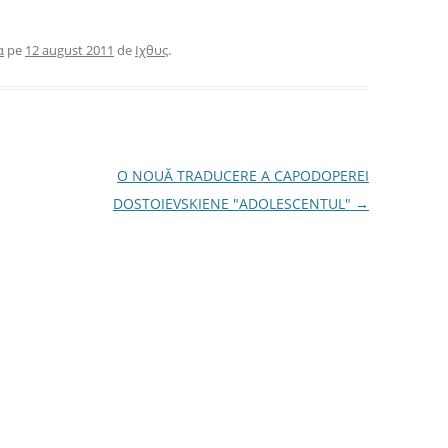
α
pe
12 august 2011
de
Ιχθυς
.
O NOUĂ TRADUCERE A CAPODOPEREI
DOSTOIEVSKIENE "ADOLESCENTUL"
→