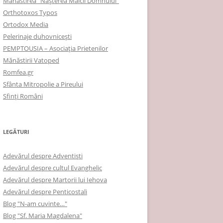
Mănăstirea "Naşterea Maicii Domnului"
Orthotoxos Typos
Ortodox Media
Pelerinaje duhovnicești
PEMPTOUSIA – Asociația Prietenilor
Mănăstirii Vatoped
Romfea.gr
Sfânta Mitropolie a Pireului
Sfinţi Români
LEGĂTURI
Adevărul despre Adventişti
Adevărul despre cultul Evanghelic
Adevărul despre Martorii lui Iehova
Adevărul despre Penticostali
Blog "N-am cuvinte…"
Blog "Sf. Maria Magdalena"