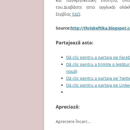
και πανθρησκειακή ενότητα, υπ
του.Διαβάστε (στα αγγλικά) ολό
Σερβίας
ΕΔΩ
.
Source:
http://thriskeftika.blogspot.
Partajează asta:
Dă clic pentru a partaja pe Face
Dă clic pentru a trimite o legătu
nouă)
Dă clic pentru a partaja pe Twitt
Dă clic pentru a partaja pe Linke
Apreciază:
Apreciere
Încarc...