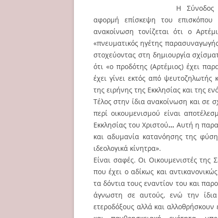
Η Σύνοδος 
αφορμή επίσκεψη του επισκόπου Ρ
ανακοίνωση τονίζεται ότι ο Αρτέμι
«πνευματικός ηγέτης παρασυναγωγής 
στοχεύοντας στη δημιουργία σχίσμα
ότι «ο προδότης (Αρτέμιος) έχει παρ
έχει γίνει εκτός από ψευτοζηλωτής
της ειρήνης της Εκκλησίας και της εν
Τέλος στην ίδια ανακοίνωση και σε σχ
περί οικουμενισμού είναι αποτέλε
Εκκλησίας του Χριστού
…
Αυτή η παρα
και αδυμανία κατανόησης της φύσης
ιδεολογικά κίνητρα».
Είναι σαφές. Οι Οικουμενιστές της
που έχει ο αδίκως και αντικανονικώ
τα δόντια τους εναντίον του και πα
άγνωστη σε αυτούς, ενώ την ίδια
ετεροδόξους αλλά και αλλοθρήσκουν 