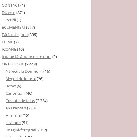
CONTACT
(1)
Diverse
(871)
Petiţii
(3)
ECUMENISM
(577)
Fără categorie
(335)
FILME
(2)
ICOANE
(16)
Icoane făcătoare de minuni
(2)
ORTODOXIE
(9.448)
A trecut la Domnul…
(16)
Alegeri de ierarhi
(26)
Botez
(9)
Canonizări
(46)
Cuvinte de folos
(2.334)
en Français
(233)
Hirotonii
(18)
Hramuri
(51)
Imagini/fotografii
(347)