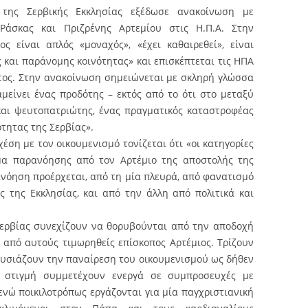
της Σερβικής Εκκλησίας εξέδωσε ανακοίνωση με
άσκας και Πριζρένης Αρτεμίου στις Η.Π.Α. Στην
ος είναι απλός «μοναχός», «έχει καθαιρεθεί», είναι
και παράνομης κοινότητας» και επισκέπτεται τις ΗΠΑ
τος. Στην ανακοίνωση σημειώνεται με σκληρή γλώσσα
αμείνει ένας προδότης – εκτός από το ότι στο μεταξύ
 και ψευτοπατριώτης, ένας πραγματικός καταστροφέας
ότητας της Σερβίας».
έση με τον οικουμενισμό τονίζεται ότι «οι κατηγορίες
σμα παρανόησης από τον Αρτέμιο της αποστολής της
νόηση προέρχεται, από τη μία πλευρά, από φανατισμό
 της Εκκλησίας, και από την άλλη από πολιτικά και
 Σερβίας συνεχίζουν να θορυβούνται από την αποδοχή
ς από αυτούς τιμωρηθείς επίσκοπος Αρτέμιος. Τρίζουν
ρουσιάζουν την παναίρεση του οικουμενισμού ως δήθεν
 στιγμή συμμετέχουν ενεργά σε συμπροσευχές με
ενώ ποικιλοτρόπως εργάζονται για μία παγχριστιανική