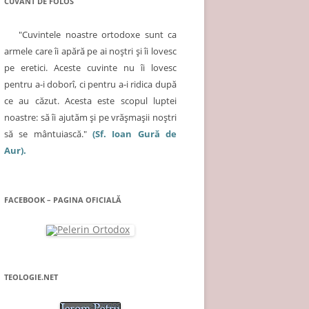
CUVÂNT DE FOLOS
"Cuvintele noastre ortodoxe sunt ca
armele care îi apără pe ai noştri şi îi lovesc
pe eretici. Aceste cuvinte nu îi lovesc
pentru a-i doborî, ci pentru a-i ridica după
ce au căzut. Acesta este scopul luptei
noastre: să îi ajutăm şi pe vrăşmaşii noştri
să se mântuiască."
(Sf. Ioan Gură de
Aur).
FACEBOOK – PAGINA OFICIALĂ
TEOLOGIE.NET