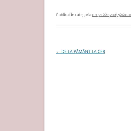
Publicat în categoria
στην ελληνική γλώσσ
Navigare
←
DE LA PĂMÂNT LA CER
în
articole