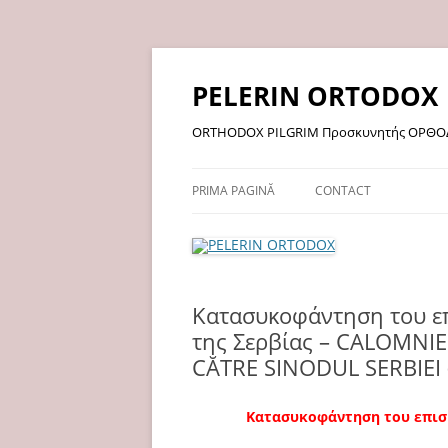
Sari
la
conținut
PELERIN ORTODOX
ORTHODOX PILGRIM Προσκυνητής ΟΡΘΟ
PRIMA PAGINĂ
CONTACT
Κατασυκοφάντηση του ε
της Σερβίας – CALOMNI
CĂTRE SINODUL SERBIEI 
Κατασυκοφάντηση του επισ