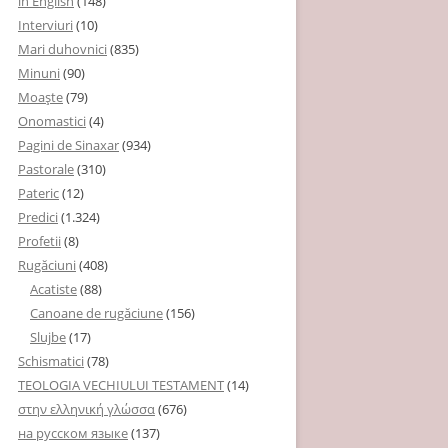
in English
(148)
Interviuri
(10)
Mari duhovnici
(835)
Minuni
(90)
Moaşte
(79)
Onomastici
(4)
Pagini de Sinaxar
(934)
Pastorale
(310)
Pateric
(12)
Predici
(1.324)
Profetii
(8)
Rugăciuni
(408)
Acatiste
(88)
Canoane de rugăciune
(156)
Slujbe
(17)
Schismatici
(78)
TEOLOGIA VECHIULUI TESTAMENT
(14)
στην ελληνική γλώσσα
(676)
на русском языке
(137)