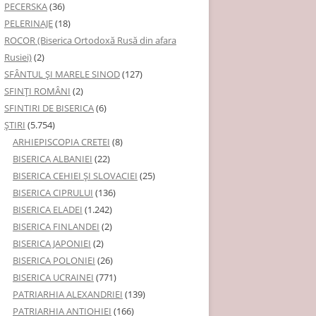
PECERSKA
(36)
PELERINAJE
(18)
ROCOR (Biserica Ortodoxă Rusă din afara
Rusiei)
(2)
SFÂNTUL ȘI MARELE SINOD
(127)
SFINȚI ROMÂNI
(2)
SFINTIRI DE BISERICA
(6)
ŞTIRI
(5.754)
ARHIEPISCOPIA CRETEI
(8)
BISERICA ALBANIEI
(22)
BISERICA CEHIEI ŞI SLOVACIEI
(25)
BISERICA CIPRULUI
(136)
BISERICA ELADEI
(1.242)
BISERICA FINLANDEI
(2)
BISERICA JAPONIEI
(2)
BISERICA POLONIEI
(26)
BISERICA UCRAINEI
(771)
PATRIARHIA ALEXANDRIEI
(139)
PATRIARHIA ANTIOHIEI
(166)