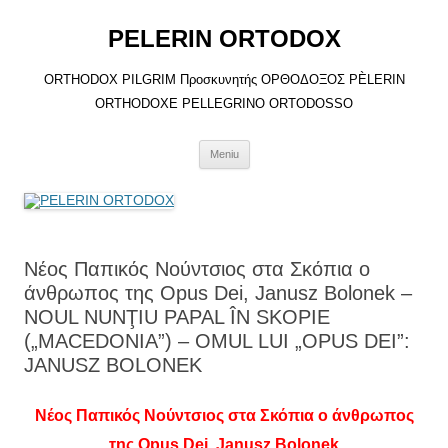
Sari
la
PELERIN ORTODOX
conținut
ORTHODOX PILGRIM Προσκυνητής ΟΡΘΟΔΟΞΟΣ PÈLERIN
ORTHODOXE PELLEGRINO ORTODOSSO
Meniu
Νέος Παπικός Νούντσιος στα Σκόπια ο
άνθρωπος της Opus Dei, Janusz Bolonek –
NOUL NUNŢIU PAPAL ÎN SKOPIE
(„MACEDONIA”) – OMUL LUI „OPUS DEI”:
JANUSZ BOLONEK
Νέος Παπικός Νούντσιος στα Σκόπια ο άνθρωπος
της Opus Dei, Janusz Bolonek