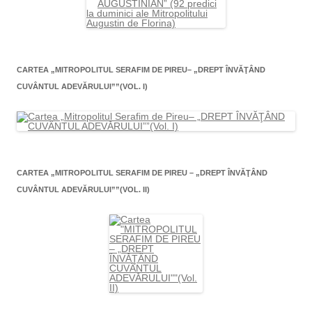
CARTEA „MITROPOLITUL SERAFIM DE PIREU– „DREPT ÎNVĂŢÂND
CUVÂNTUL ADEVĂRULUI””(VOL. I)
CARTEA „MITROPOLITUL SERAFIM DE PIREU – „DREPT ÎNVĂŢÂND
CUVÂNTUL ADEVĂRULUI””(VOL. II)