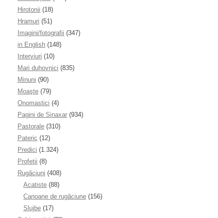
Hirotonii
(18)
Hramuri
(51)
Imagini/fotografii
(347)
in English
(148)
Interviuri
(10)
Mari duhovnici
(835)
Minuni
(90)
Moaşte
(79)
Onomastici
(4)
Pagini de Sinaxar
(934)
Pastorale
(310)
Pateric
(12)
Predici
(1.324)
Profetii
(8)
Rugăciuni
(408)
Acatiste
(88)
Canoane de rugăciune
(156)
Slujbe
(17)