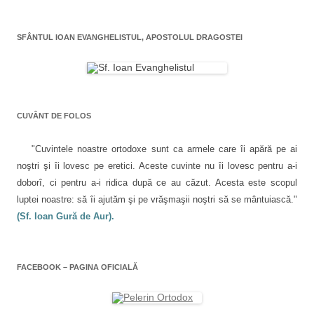
e
t
r
r
t
r
i
-
r
-
e
o
-
î
o
t
f
o
SFÂNTUL IOAN EVANGHELISTUL, APOSTOLUL DRAGOSTEI
f
e
e
f
n
e
n
r
e
r
(
e
r
a
e
S
a
e
a
e
s
a
s
d
t
s
r
t
e
r
t
r
s
ă
r
t
ă
c
n
ă
n
h
o
n
CUVÂNT DE FOLOS
i
o
i
u
o
u
d
ă
u
ă
e
)
ă
c
)
î
)
"Cuvintele noastre ortodoxe sunt ca armele care îi apără pe ai
n
o
t
noştri şi îi lovesc pe eretici. Aceste cuvinte nu îi lovesc pentru a-i
r
l
-
doborî, ci pentru a-i ridica după ce au căzut. Acesta este scopul
o
f
luptei noastre: să îi ajutăm şi pe vrăşmaşii noştri să se mântuiască."
e
e
r
(Sf. Ioan Gură de Aur).
e
a
s
t
r
ă
FACEBOOK – PAGINA OFICIALĂ
n
o
u
ă
)