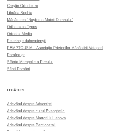
Creştin Ortodox.ro
Librăria Sophia
Mănăstirea "Naşterea Maicii Domnului"
Orthotoxos Typos
Ortodox Media
Pelerinaje duhovnicești
PEMPTOUSIA – Asociația Prietenilor Mănăstirii Vatoped
Romfea.gr
Sfânta Mitropolie a Pireului
Sfinţi Români
LEGĂTURI
Adevărul despre Adventişti
Adevărul despre cultul Evanghelic
Adevărul despre Martorii lui Iehova
Adevărul despre Penticostali