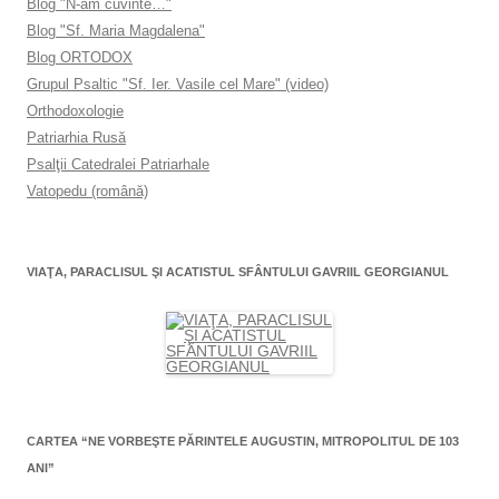
Blog "N-am cuvinte…"
Blog "Sf. Maria Magdalena"
Blog ORTODOX
Grupul Psaltic "Sf. Ier. Vasile cel Mare" (video)
Orthodoxologie
Patriarhia Rusă
Psalţii Catedralei Patriarhale
Vatopedu (română)
VIAŢA, PARACLISUL ŞI ACATISTUL SFÂNTULUI GAVRIIL GEORGIANUL
CARTEA “NE VORBEŞTE PĂRINTELE AUGUSTIN, MITROPOLITUL DE 103
ANI”