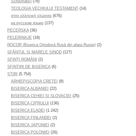
Schismatici
(78)
TEOLOGIA VECHIULUI TESTAMENT
(14)
στην ελληνική γλώσσα
(676)
на русском языке
(137)
PECERSKA
(36)
PELERINAJE
(18)
ROCOR (Biserica Ortodoxă Rusă din afara Rusiei)
(2)
SFÂNTUL ȘI MARELE SINOD
(127)
SFINȚI ROMÂNI
(2)
SFINTIRI DE BISERICA
(6)
ŞTIRI
(5.754)
ARHIEPISCOPIA CRETEI
(8)
BISERICA ALBANIEI
(22)
BISERICA CEHIEI ŞI SLOVACIEI
(25)
BISERICA CIPRULUI
(136)
BISERICA ELADEI
(1.242)
BISERICA FINLANDEI
(2)
BISERICA JAPONIEI
(2)
BISERICA POLONIEI
(26)