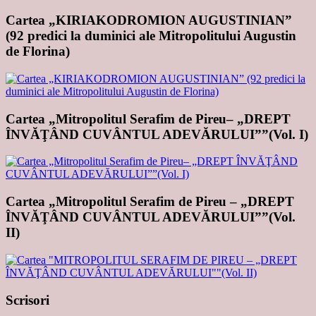
Cartea „KIRIAKODROMION AUGUSTINIAN”
(92 predici la duminici ale Mitropolitului Augustin
de Florina)
Cartea „Mitropolitul Serafim de Pireu– „DREPT
ÎNVĂŢÂND CUVÂNTUL ADEVĂRULUI””(Vol. I)
Cartea „Mitropolitul Serafim de Pireu – „DREPT
ÎNVĂŢÂND CUVÂNTUL ADEVĂRULUI””(Vol.
II)
Scrisori