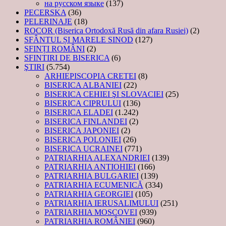
на русском языке
(137)
PECERSKA
(36)
PELERINAJE
(18)
ROCOR (Biserica Ortodoxă Rusă din afara Rusiei)
(2)
SFÂNTUL ȘI MARELE SINOD
(127)
SFINȚI ROMÂNI
(2)
SFINTIRI DE BISERICA
(6)
ŞTIRI
(5.754)
ARHIEPISCOPIA CRETEI
(8)
BISERICA ALBANIEI
(22)
BISERICA CEHIEI ŞI SLOVACIEI
(25)
BISERICA CIPRULUI
(136)
BISERICA ELADEI
(1.242)
BISERICA FINLANDEI
(2)
BISERICA JAPONIEI
(2)
BISERICA POLONIEI
(26)
BISERICA UCRAINEI
(771)
PATRIARHIA ALEXANDRIEI
(139)
PATRIARHIA ANTIOHIEI
(166)
PATRIARHIA BULGARIEI
(139)
PATRIARHIA ECUMENICĂ
(334)
PATRIARHIA GEORGIEI
(105)
PATRIARHIA IERUSALIMULUI
(251)
PATRIARHIA MOSCOVEI
(939)
PATRIARHIA ROMÂNIEI
(960)