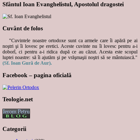
Sfântul Ioan Evanghelistul, Apostolul dragostei
Cuvânt de folos
"Cuvintele noastre ortodoxe sunt ca armele care îi apără pe ai
noştri şi îi lovesc pe eretici. Aceste cuvinte nu îi lovesc pentru a-i
doborî, ci pentru a-i ridica după ce au căzut. Acesta este scopul
luptei noastre: să îi ajutăm şi pe vrăşmaşii noştri să se mântuiască."
(Sf. Ioan Gură de Aur).
Facebook – pagina oficială
Teologie.net
Categorii