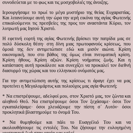
συνοδεύεται με το φως και τις μοσχοβολιές της άνοιξης.
Ιερουργήσαμε το πρωί το μέγα μυστήριο της θείας Ευχαριστίας.
Και λιτανεύουμε αυτή την ώρα την ιερή εικόνα της αγίας Φωτεινής
επικαλούμενοι τις πρεσβείες της προς τον αναστάντα Κύριο, τον
λυτρωτή μας Ιησού Χριστό.
Η εφετινή εορτή της αγίας Φωτεινής βρίσκει την πατρίδα μας σε
πολύ δύσκολη θέση· στη δίνη μιας πρωτοφανούς κρίσεως, που
όμοιά της δεν αντιμετώπισε εδώ και μισόν αιώνα. Κρίση
οικονομική, που στο βάθος της όμως είναι πνευματική κρίση.
Κρίση ήθους. Κρίση αξιών. Κρίση νοήματος ζωής. Και η
κατάσταση αυτή προκάλεσε και συνεχίζει να προκαλεί τον διεθνή
διασυρμό της χώρας και του ελληνικού ονόματός μας.
Για την αντιμετώπιση αυτής της κρίσεως τι άραγε έχει να μας
προτείνει η Μεγαλομάρτυς και πολιούχος μας αγία Φωτεινή;
* Να επιστρέψουμε, αδελφοί μου, στον Χριστό μας, τον ζώντα και
αληθινό Θεό. Να επιστρέψουμε όσοι Τον ξεχάσαμε· όσοι Τον
εγκαταλείψαμε· όσοι χλευάζουμε την πίστη σ᾽ Αυτόν· όσοι
προκλητικά βλαστημούμε το όνομά Του.
* Να θυμηθούμε και πάλι το Ευαγγέλιό Του και να
ακολουθήσουμε τις εντολές Του. Να ζήσουμε την ευλογημένη
χριστιανική ζωή στην οποία μας καλεί.