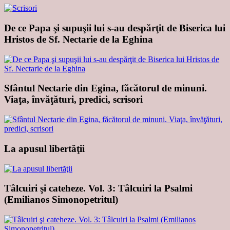
De ce Papa şi supuşii lui s-au despărţit de Biserica lui
Hristos de Sf. Nectarie de la Eghina
Sfântul Nectarie din Egina, făcătorul de minuni.
Viaţa, învăţături, predici, scrisori
La apusul libertăţii
Tâlcuiri şi cateheze. Vol. 3: Tâlcuiri la Psalmi
(Emilianos Simonopetritul)