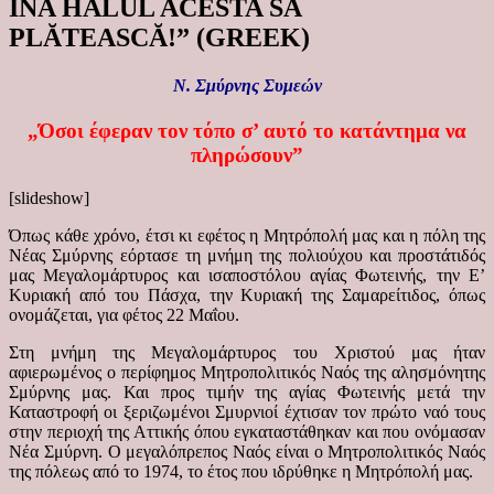
ÎNA HALUL ACESTA SĂ
PLĂTEASCĂ!” (GREEK)
Ν. Σμύρνης Συμεών
„Όσοι έφεραν τον τόπο σ’ αυτό το κατάντημα να
πληρώσουν”
[slideshow]
Όπως κάθε χρόνο, έτσι κι εφέτος η Μητρόπολή μας και η πόλη της
Νέας Σμύρνης εόρτασε τη μνήμη της πολιούχου και προστάτιδός
μας Μεγαλομάρτυρος και ισαποστόλου αγίας Φωτεινής, την Ε’
Κυριακή από του Πάσχα, την Κυριακή της Σαμαρείτιδος, όπως
ονομάζεται, για φέτος 22 Μαΐου.
Στη μνήμη της Μεγαλομάρτυρος του Χριστού μας ήταν
αφιερωμένος ο περίφημος Μητροπολιτικός Ναός της αλησμόνητης
Σμύρνης μας. Και προς τιμήν της αγίας Φωτεινής μετά την
Καταστροφή οι ξεριζωμένοι Σμυρνιοί έχτισαν τον πρώτο ναό τους
στην περιοχή της Αττικής όπου εγκαταστάθηκαν και που ονόμασαν
Νέα Σμύρνη. Ο μεγαλόπρεπος Ναός είναι ο Μητροπολιτικός Ναός
της πόλεως από το 1974, το έτος που ιδρύθηκε η Μητρόπολή μας.