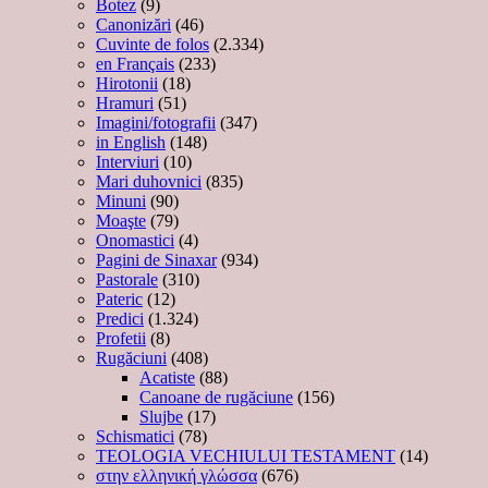
Botez
(9)
Canonizări
(46)
Cuvinte de folos
(2.334)
en Français
(233)
Hirotonii
(18)
Hramuri
(51)
Imagini/fotografii
(347)
in English
(148)
Interviuri
(10)
Mari duhovnici
(835)
Minuni
(90)
Moaşte
(79)
Onomastici
(4)
Pagini de Sinaxar
(934)
Pastorale
(310)
Pateric
(12)
Predici
(1.324)
Profetii
(8)
Rugăciuni
(408)
Acatiste
(88)
Canoane de rugăciune
(156)
Slujbe
(17)
Schismatici
(78)
TEOLOGIA VECHIULUI TESTAMENT
(14)
στην ελληνική γλώσσα
(676)