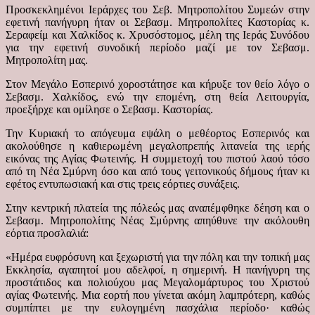
Προσκεκλημένοι Ιεράρχες του Σεβ. Μητροπολίτου Συμεών στην
εφετινή πανήγυρη ήταν οι Σεβασμ. Μητροπολίτες Καστορίας κ.
Σεραφείμ και Χαλκίδος κ. Χρυσόστομος, μέλη της Ιεράς Συνόδου
για την εφετινή συνοδική περίοδο μαζί με τον Σεβασμ.
Μητροπολίτη μας.
Στον Μεγάλο Εσπερινό χοροστάτησε και κήρυξε τον θείο λόγο ο
Σεβασμ. Χαλκίδος, ενώ την επομένη, στη θεία Λειτουργία,
προεξήρχε και ομίλησε ο Σεβασμ. Καστορίας.
Την Κυριακή το απόγευμα εψάλη ο μεθέορτος Εσπερινός και
ακολούθησε η καθιερωμένη μεγαλοπρεπής λιτανεία της ιερής
εικόνας της Αγίας Φωτεινής. Η συμμετοχή του πιστού λαού τόσο
από τη Νέα Σμύρνη όσο και από τους γειτονικούς δήμους ήταν κι
εφέτος εντυπωσιακή και στις τρεις εόρτιες συνάξεις.
Στην κεντρική πλατεία της πόλεώς μας αναπέμφθηκε δέηση και ο
Σεβασμ. Μητροπολίτης Νέας Σμύρνης απηύθυνε την ακόλουθη
εόρτια προσλαλιά:
«Ημέρα ευφρόσυνη και ξεχωριστή για την πόλη και την τοπική μας
Εκκλησία, αγαπητοί μου αδελφοί, η σημερινή. Η πανήγυρη της
προστάτιδος και πολιούχου μας Μεγαλομάρτυρος του Χριστού
αγίας Φωτεινής. Μια εορτή που γίνεται ακόμη λαμπρότερη, καθώς
συμπίπτει με την ευλογημένη πασχάλια περίοδο· καθώς