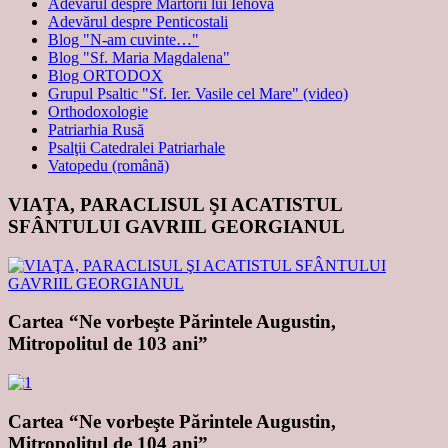
Adevărul despre Martorii lui Iehova
Adevărul despre Penticostali
Blog "N-am cuvinte…"
Blog "Sf. Maria Magdalena"
Blog ORTODOX
Grupul Psaltic "Sf. Ier. Vasile cel Mare" (video)
Orthodoxologie
Patriarhia Rusă
Psalţii Catedralei Patriarhale
Vatopedu (română)
VIAŢA, PARACLISUL ŞI ACATISTUL
SFÂNTULUI GAVRIIL GEORGIANUL
Cartea “Ne vorbeşte Părintele Augustin,
Mitropolitul de 103 ani”
Cartea “Ne vorbeşte Părintele Augustin,
Mitropolitul de 104 ani”