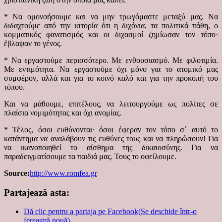
* Να ομονοήσουμε και να μην τρωγόμαστε μεταξύ μας. Να
διδαχτούμε από την ιστορία ότι η διχόνια, τα πολιτικά πάθη, ο
κομματικός φανατισμός και οι διχασμοί ζημίωσαν τον τόπο·
έβλαψαν το γένος.
* Να εργαστούμε περισσότερο. Με ενθουσιασμό. Με φιλοτιμία.
Με εντιμότητα. Να εργαστούμε όχι μόνο για το ατομικό μας
συμφέρον, αλλά και για το κοινό καλό και για την προκοπή του
τόπου.
Και να μάθουμε, επιτέλους, να λειτουργούμε ως πολίτες σε
πλαίσια νομιμότητας και όχι ανομίας.
* Τέλος, όσοι ευθύνονται· όσοι έφεραν τον τόπο σ᾽ αυτό το
κατάντημα να αναλάβουν τις ευθύνες τους και να πληρώσουν! Για
να ικανοποιηθεί το αίσθημα της δικαιοσύνης. Για να
παραδειγματίσουμε τα παιδιά μας. Τους το οφείλουμε.
Source:
http://www.romfea.gr
Partajează asta:
Dă clic pentru a partaja pe Facebook(Se deschide într-o
fereastră nouă)