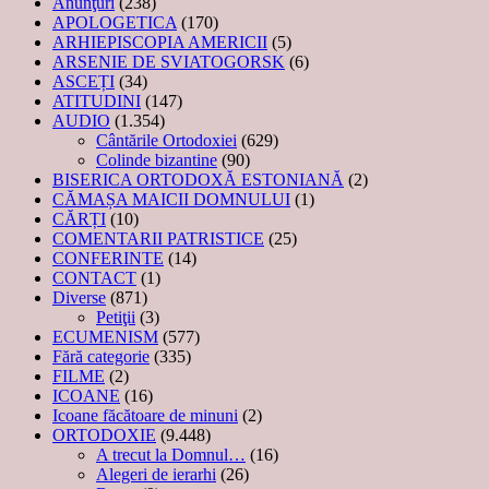
Anunţuri
(238)
APOLOGETICA
(170)
ARHIEPISCOPIA AMERICII
(5)
ARSENIE DE SVIATOGORSK
(6)
ASCEȚI
(34)
ATITUDINI
(147)
AUDIO
(1.354)
Cântările Ortodoxiei
(629)
Colinde bizantine
(90)
BISERICA ORTODOXĂ ESTONIANĂ
(2)
CĂMAȘA MAICII DOMNULUI
(1)
CĂRȚI
(10)
COMENTARII PATRISTICE
(25)
CONFERINTE
(14)
CONTACT
(1)
Diverse
(871)
Petiţii
(3)
ECUMENISM
(577)
Fără categorie
(335)
FILME
(2)
ICOANE
(16)
Icoane făcătoare de minuni
(2)
ORTODOXIE
(9.448)
A trecut la Domnul…
(16)
Alegeri de ierarhi
(26)