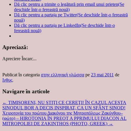
Dă clic pentru a trimite o legătură prin email unui prieten(Se
deschide într-o fereastră nouă)
Dă clic pentru a partaja pe Twitter(Se deschide într-o fereastră
nouă)
Dă clic pentru a partaja pe LinkedIn(Se deschide într-o
fereastră nouă)
Apreciază:
Apreciere
Încarc...
Publicat în categoria
στην ελληνική γλώσσα
pe
23 mai 2011
de
Ιχθυς
.
Navigare în articole
←
TIMIŞORENI, NU ŞTIŢI CE CEREŢI! ÎN CAZUL ACESTA
SINODUL BOR A DECIS INSPIRAT, CA UN SFÂNT SINOD!
Χειροτονία του πρώτου Διακόνου της Μητροπόλεως Ζακύνθου–
(φώτο) – HIROTONIA ÎN PREOT A PPRIMULUI DIACON AL
MITROPOLIEI DE ZAKINTHOS (PHOTO, GREEK)
→