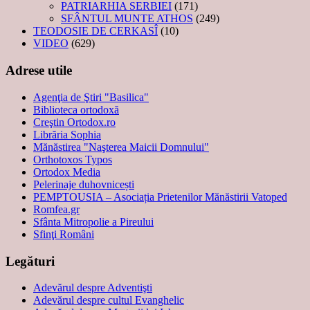
PATRIARHIA SERBIEI
(171)
SFÂNTUL MUNTE ATHOS
(249)
TEODOSIE DE CERKASÎ
(10)
VIDEO
(629)
Adrese utile
Agenţia de Ştiri "Basilica"
Biblioteca ortodoxă
Creştin Ortodox.ro
Librăria Sophia
Mănăstirea "Naşterea Maicii Domnului"
Orthotoxos Typos
Ortodox Media
Pelerinaje duhovnicești
PEMPTOUSIA – Asociația Prietenilor Mănăstirii Vatoped
Romfea.gr
Sfânta Mitropolie a Pireului
Sfinţi Români
Legături
Adevărul despre Adventişti
Adevărul despre cultul Evanghelic