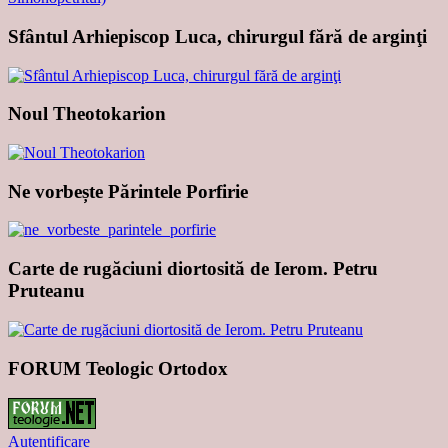
Sfântul Arhiepiscop Luca, chirurgul fără de arginţi
Noul Theotokarion
Ne vorbește Părintele Porfirie
Carte de rugăciuni diortosită de Ierom. Petru
Pruteanu
FORUM Teologic Ortodox
Autentificare