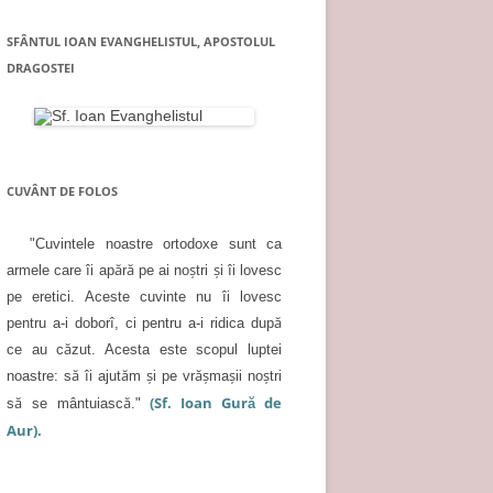
SFÂNTUL IOAN EVANGHELISTUL, APOSTOLUL
DRAGOSTEI
CUVÂNT DE FOLOS
"Cuvintele noastre ortodoxe sunt ca
armele care îi apără pe ai noştri şi îi lovesc
pe eretici. Aceste cuvinte nu îi lovesc
pentru a-i doborî, ci pentru a-i ridica după
ce au căzut. Acesta este scopul luptei
noastre: să îi ajutăm şi pe vrăşmaşii noştri
(Sf. Ioan Gură de
să se mântuiască."
Aur).