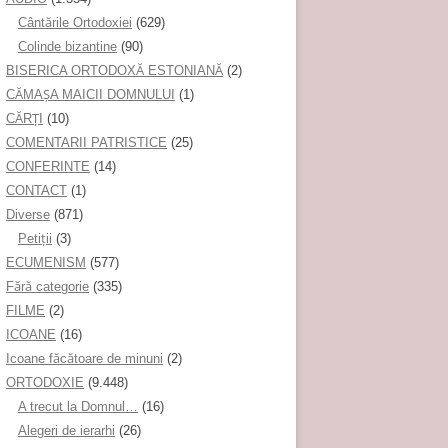
Cântările Ortodoxiei
(629)
Colinde bizantine
(90)
BISERICA ORTODOXĂ ESTONIANĂ
(2)
CĂMAȘA MAICII DOMNULUI
(1)
CĂRȚI
(10)
COMENTARII PATRISTICE
(25)
CONFERINTE
(14)
CONTACT
(1)
Diverse
(871)
Petiţii
(3)
ECUMENISM
(577)
Fără categorie
(335)
FILME
(2)
ICOANE
(16)
Icoane făcătoare de minuni
(2)
ORTODOXIE
(9.448)
A trecut la Domnul…
(16)
Alegeri de ierarhi
(26)