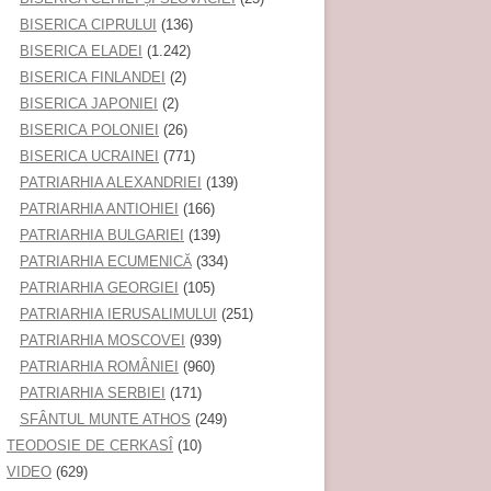
BISERICA CIPRULUI
(136)
BISERICA ELADEI
(1.242)
BISERICA FINLANDEI
(2)
BISERICA JAPONIEI
(2)
BISERICA POLONIEI
(26)
BISERICA UCRAINEI
(771)
PATRIARHIA ALEXANDRIEI
(139)
PATRIARHIA ANTIOHIEI
(166)
PATRIARHIA BULGARIEI
(139)
PATRIARHIA ECUMENICĂ
(334)
PATRIARHIA GEORGIEI
(105)
PATRIARHIA IERUSALIMULUI
(251)
PATRIARHIA MOSCOVEI
(939)
PATRIARHIA ROMÂNIEI
(960)
PATRIARHIA SERBIEI
(171)
SFÂNTUL MUNTE ATHOS
(249)
TEODOSIE DE CERKASÎ
(10)
VIDEO
(629)