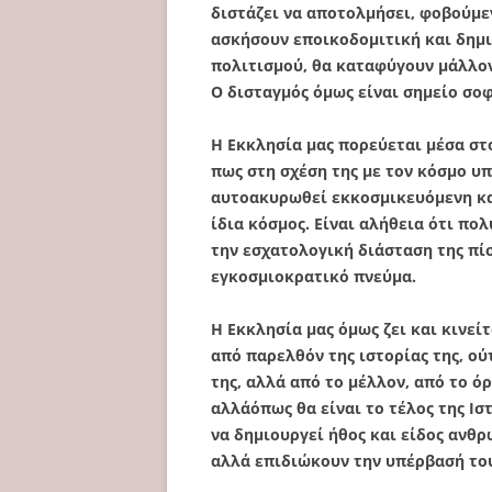
διστάζει να αποτολμήσει, φοβούμεν
ασκήσουν εποικοδομιτική και δημι
πολιτισμού, θα καταφύγουν μάλλον
Ο δισταγμός όμως είναι σημείο σοφ
Η Εκκλησία μας πορεύεται μέσα στο
πως στη σχέση της με τον κόσμο υ
αυτοακυρωθεί εκκοσμικευόμενη και
ίδια κόσμος. Είναι αλήθεια ότι πο
την εσχατολογική διάσταση της πί
εγκοσμιοκρατικό πνεύμα.
Η Εκκλησία μας όμως ζει και κινείτ
από παρελθόν της ιστορίας της, ού
της, αλλά από το μέλλον, από το ό
αλλάόπως θα είναι το τέλος της Ισ
να δημιουργεί ήθος και είδος ανθ
αλλά επιδιώκουν την υπέρβασή το