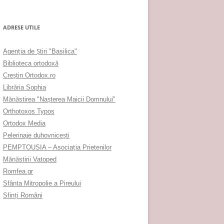
ADRESE UTILE
Agenţia de Ştiri "Basilica"
Biblioteca ortodoxă
Creştin Ortodox.ro
Librăria Sophia
Mănăstirea "Naşterea Maicii Domnului"
Orthotoxos Typos
Ortodox Media
Pelerinaje duhovnicești
PEMPTOUSIA – Asociația Prietenilor
Mănăstirii Vatoped
Romfea.gr
Sfânta Mitropolie a Pireului
Sfinţi Români