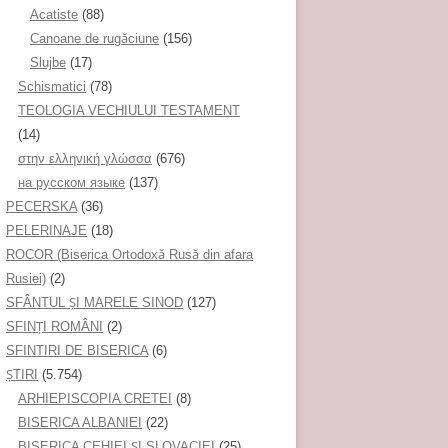
Acatiste
(88)
Canoane de rugăciune
(156)
Slujbe
(17)
Schismatici
(78)
TEOLOGIA VECHIULUI TESTAMENT
(14)
στην ελληνική γλώσσα
(676)
на русском языке
(137)
PECERSKA
(36)
PELERINAJE
(18)
ROCOR (Biserica Ortodoxă Rusă din afara
Rusiei)
(2)
SFÂNTUL ȘI MARELE SINOD
(127)
SFINȚI ROMÂNI
(2)
SFINTIRI DE BISERICA
(6)
ŞTIRI
(5.754)
ARHIEPISCOPIA CRETEI
(8)
BISERICA ALBANIEI
(22)
BISERICA CEHIEI ŞI SLOVACIEI
(25)