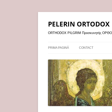
Sari
la
conținut
PELERIN ORTODOX
ORTHODOX PILGRIM Προσκυνητής ΟΡ
PRIMA PAGINĂ
CONTACT