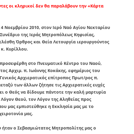
τες οι κληρικοί δεν θα παραλάβουν την «Κάρτα
 Νοεμβρίου 2010, στον Ιερό Ναό Αγίου Νεκταρίου
 Συνέδριο της Ιεράς Μητροπόλεως Κηφισίας,
ελέσθη Όρθρος και Θεία Λετουργία ιερουργούντος
κ. Κυρίλλου.
 προσεφέρθη στο Πνευματικό Κέντρο του Ναού,
τος Αρχιμ. π. Ιωάννης Κοκάκης, εφημέριος του
 Γενικός Αρχιερατικός επίτροπος Πρωτ/ρος π.
μεταξύ των άλλων ζήτησε τις Αρχιερατικές ευχές
ει ο Θεός να δίδουμε πάντοτε την καλή μαρτυρία
Λόγον Θεού, τον Λόγον της Αληθείας προς
ου μας εμπιστεύθηκε η Εκκλησία μας με το
χειροτονία μας.
υ ήταν ο Σεβασμιώτατος Μητροπολίτης μας ο