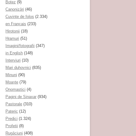
Botez
(9)
Canonizări
(46)
Cuvinte de folos
(2.334)
en Français
(233)
Hirotonii
(18)
Hramuri
(51)
Imagini/fotografii
(347)
in English
(148)
Interviuri
(10)
Mari duhovnici
(835)
Minuni
(90)
Moaşte
(79)
Onomastici
(4)
Pagini de Sinaxar
(934)
Pastorale
(310)
Pateric
(12)
Predici
(1.324)
Profetii
(8)
Rugăciuni
(408)