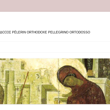
ΘΟΔΟΞΟΣ PÈLERIN ORTHODOXE PELLEGRINO ORTODOSSO