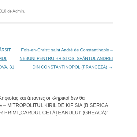
2010
de
Admin
.
ÂRŞIT
Fols-en-Christ: saint André de Constantinople –
AMUL
NEBUNI PENTRU HRISTOS: SFÂNTUL ANDREI
VA, 31
DIN CONSTANTINOPOL (FRANCEZĂ)
→
ηφισίας και άπαντες οι κληρικοί δεν θα
η» – MITROPOLITUL KIRIL DE KIFISIA (BISERICA
VOR PRIMI „CARDUL CETĂŢEANULUI” (GREACĂ)
”