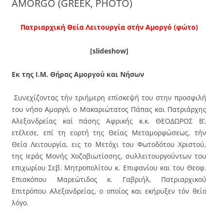
AMORGO (GREEK, PHOTO)
Πατριαρχική Θεία Λειτουργία στήν Αμοργό (φώτο)
[slideshow]
Εκ της Ι.Μ. Θήρας Αμοργού και Νήσων
Συνεχίζοντας τήν τριήμερη επίσκεψή του στην προσφιλή
του νήσο Αμοργό, ο Μακαριώτατος Πάπας και Πατριάρχης
Αλεξανδρείας καί πάσης Αφρικής κ.κ. ΘΕΟΔΩΡΟΣ Βʼ,
ετέλεσε, επί τη εορτή της Θείας Μεταμορφώσεως, τήν
Θεία Λειτουργία, εις το Μετόχι του Φωτοδότου Χριστού,
της Ιεράς Μονής Χοζοβιωτίσσης, συλλειτουργούντων του
επιχωρίου Σεβ. Μητροπολίτου κ. Επιφανίου και του Θεοφ.
Επισκόπου Μαρεώτιδος κ. Γαβριήλ, Πατριαρχικού
Επιτρόπου Αλεξανδρείας, ο οποίος και εκήρυξεν τόν θείο
λόγο.