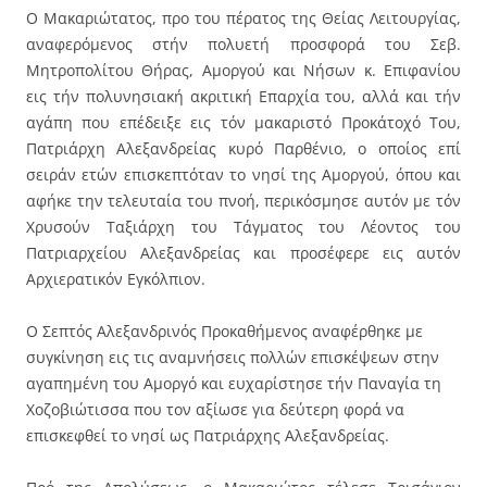
Ο Μακαριώτατος, προ του πέρατος της Θείας Λειτουργίας,
αναφερόμενος στήν πολυετή προσφορά του Σεβ.
Μητροπολίτου Θήρας, Αμοργού και Νήσων κ. Επιφανίου
εις τήν πολυνησιακή ακριτική Επαρχία του, αλλά και τήν
αγάπη που επέδειξε εις τόν μακαριστό Προκάτοχό Του,
Πατριάρχη Αλεξανδρείας κυρό Παρθένιο, ο οποίος επί
σειράν ετών επισκεπτόταν το νησί της Αμοργού, όπου και
αφήκε την τελευταία του πνοή, περικόσμησε αυτόν με τόν
Χρυσούν Ταξιάρχη του Τάγματος του Λέοντος του
Πατριαρχείου Αλεξανδρείας και προσέφερε εις αυτόν
Αρχιερατικόν Εγκόλπιον.
Ο Σεπτός Αλεξανδρινός Προκαθήμενος αναφέρθηκε με
συγκίνηση εις τις αναμνήσεις πολλών επισκέψεων στην
αγαπημένη του Αμοργό και ευχαρίστησε τήν Παναγία τη
Χοζοβιώτισσα που τον αξίωσε για δεύτερη φορά να
επισκεφθεί το νησί ως Πατριάρχης Αλεξανδρείας.