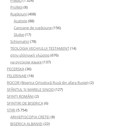
Predici
(1.324)
Profetii
(8)
Rugăciuni
(408)
Acatiste
(88)
Canoane de rugăciune
(156)
Slujbe
(17)
Schismatici
(78)
TEOLOGIA VECHIULUI TESTAMENT
(14)
στην ελληνική γλώσσα
(676)
на русском языке
(137)
PECERSKA
(36)
PELERINAJE
(18)
ROCOR (Biserica Ortodoxă Rusă din afara Rusiei)
(2)
SFÂNTUL ȘI MARELE SINOD
(127)
SFINȚI ROMÂNI
(2)
SFINTIRI DE BISERICA
(6)
ŞTIRI
(5.754)
ARHIEPISCOPIA CRETEI
(8)
BISERICA ALBANIEI
(22)