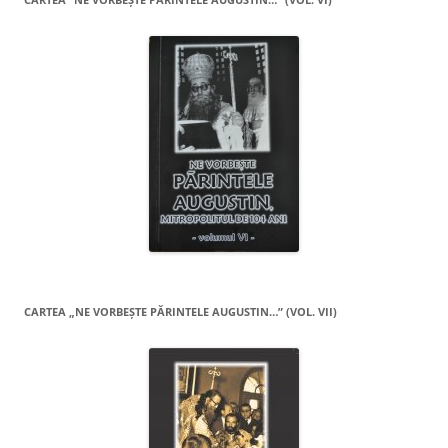
CARTEA „NE VORBEŞTE PĂRINTELE AUGUSTIN…” (VOL. VII)