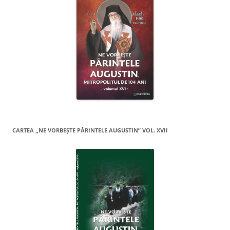
CARTEA „NE VORBEŞTE PĂRINTELE AUGUSTIN” VOL. XVII