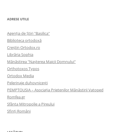
ADRESE UTILE
Agenţia de Ştiri "Basilica"
Biblioteca ortodoxă
Creştin Ortodox.ro
Librăria Sophia
Mănăstirea "Naşterea Maicii Domnului"
Orthotoxos Typos
Ortodox Media
Pelerinaje duhovnicești
PEMPTOUSIA – Asociația Prietenilor Mănăstirii Vatoped
Romfea.gr
Sfânta Mitropolie a Pireului
Sfinţi Români