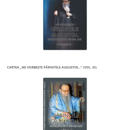
CARTEA „NE VORBEŞTE PĂRINTELE AUGUSTIN…” (VOL. XI)