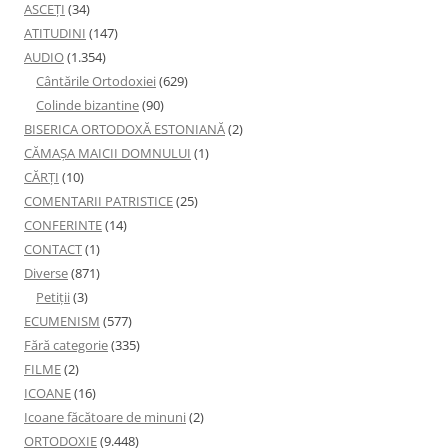
ASCEȚI
(34)
ATITUDINI
(147)
AUDIO
(1.354)
Cântările Ortodoxiei
(629)
Colinde bizantine
(90)
BISERICA ORTODOXĂ ESTONIANĂ
(2)
CĂMAȘA MAICII DOMNULUI
(1)
CĂRȚI
(10)
COMENTARII PATRISTICE
(25)
CONFERINTE
(14)
CONTACT
(1)
Diverse
(871)
Petiţii
(3)
ECUMENISM
(577)
Fără categorie
(335)
FILME
(2)
ICOANE
(16)
Icoane făcătoare de minuni
(2)
ORTODOXIE
(9.448)