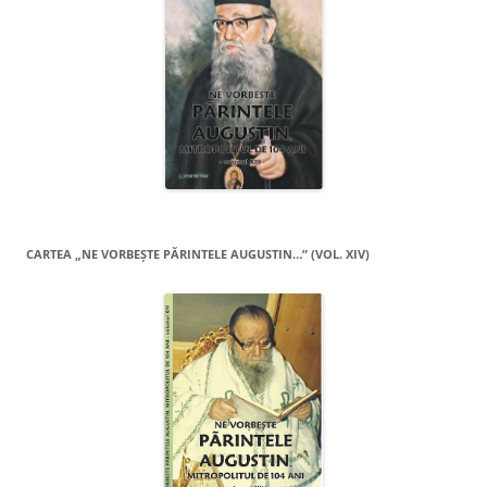
CARTEA „NE VORBEŞTE PĂRINTELE AUGUSTIN…” (VOL. XIV)