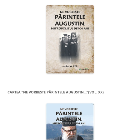
CARTEA “NE VORBEŞTE PĂRINTELE AUGUSTIN…”(VOL. XX)