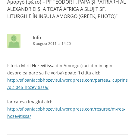
Αμοργό (φώτο) – PF TEODOR II, PAPĂ ŞI PATRIARH AL
e
ALEXANDRIEI ŞI A TOATĂ AFRICA A SLUJIT SF.
î
LITURGHIE ÎN INSULA AMORGO (GREEK, PHOTO)
”
n
a
Info
r
8 august 2011 la 14:20
t
i
c
Istoria M-rii Hozevitissa din Amorgo (caci din imagini
despre ea pare sa fie vorba) poate fi citita aici:
o
http://sfioaniacobhozevitul.wordpress.com/partea2_cuprins
l
/p2_046_hozevitissa/
e
iar cateva imagini aici:
http://sfioaniacobhozevitul.wordpress.com/resurse/m-rea-
hozevitissa/