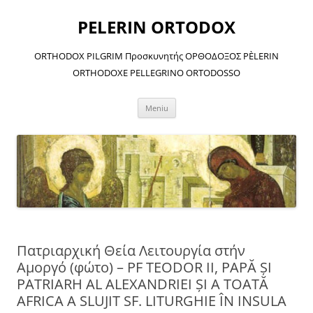
Sari
la
PELERIN ORTODOX
conținut
ORTHODOX PILGRIM Προσκυνητής ΟΡΘΟΔΟΞΟΣ PÈLERIN
ORTHODOXE PELLEGRINO ORTODOSSO
Meniu
Πατριαρχική Θεία Λειτουργία στήν
Αμοργό (φώτο) – PF TEODOR II, PAPĂ ŞI
PATRIARH AL ALEXANDRIEI ŞI A TOATĂ
AFRICA A SLUJIT SF. LITURGHIE ÎN INSULA