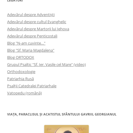
LEGĂTURI
Adevărul despre Adventişti
Adevărul despre cultul Evanghelic
Adevărul despre Martorii lui Iehova
Adevărul despre Penticostali
Blog "N-am cuvinte…"
Blog "Sf. Maria Magdalena"
Blog ORTODOX
Grupul Psaltic "Sf. Ier. Vasile cel Mare" (video)
Orthodoxologie
Patriarhia Rusă
Psalţii Catedralei Patriarhale
Vatopedu (română)
VIAŢA, PARACLISUL ŞI ACATISTUL SFÂNTULUI GAVRIIL GEORGIANUL