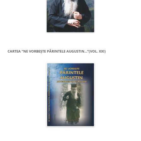
CARTEA “NE VORBEŞTE PĂRINTELE AUGUSTIN…”(VOL. XXI)