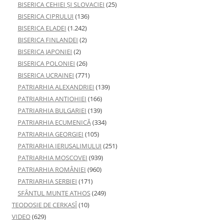
BISERICA CEHIEI ŞI SLOVACIEI
(25)
BISERICA CIPRULUI
(136)
BISERICA ELADEI
(1.242)
BISERICA FINLANDEI
(2)
BISERICA JAPONIEI
(2)
BISERICA POLONIEI
(26)
BISERICA UCRAINEI
(771)
PATRIARHIA ALEXANDRIEI
(139)
PATRIARHIA ANTIOHIEI
(166)
PATRIARHIA BULGARIEI
(139)
PATRIARHIA ECUMENICĂ
(334)
PATRIARHIA GEORGIEI
(105)
PATRIARHIA IERUSALIMULUI
(251)
PATRIARHIA MOSCOVEI
(939)
PATRIARHIA ROMÂNIEI
(960)
PATRIARHIA SERBIEI
(171)
SFÂNTUL MUNTE ATHOS
(249)
TEODOSIE DE CERKASÎ
(10)
VIDEO
(629)