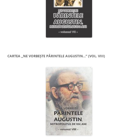
CARTEA „NE VORBEŞTE PĂRINTELE AUGUSTIN…” (VOL. VIII)