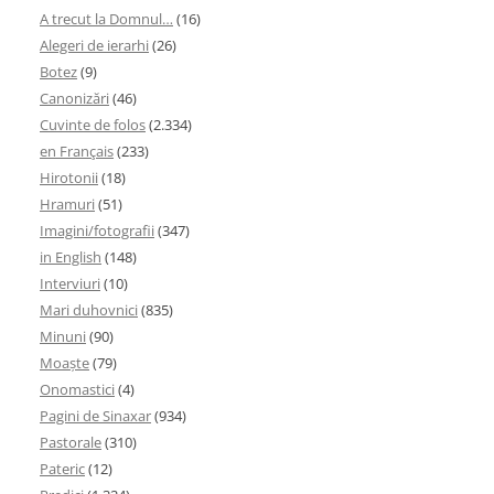
A trecut la Domnul…
(16)
Alegeri de ierarhi
(26)
Botez
(9)
Canonizări
(46)
Cuvinte de folos
(2.334)
en Français
(233)
Hirotonii
(18)
Hramuri
(51)
Imagini/fotografii
(347)
in English
(148)
Interviuri
(10)
Mari duhovnici
(835)
Minuni
(90)
Moaşte
(79)
Onomastici
(4)
Pagini de Sinaxar
(934)
Pastorale
(310)
Pateric
(12)