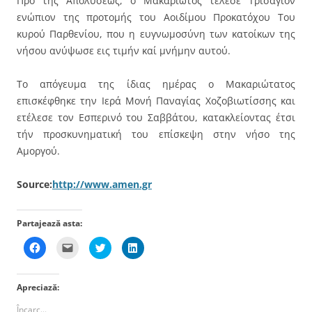
Πρό της Απολύσεως, ο Μακαριώτος τέλεσε Τρισάγιον
ενώπιον της προτομής του Αοιδίμου Προκατόχου Του
κυρού Παρθενίου, που η ευγνωμοσύνη των κατοίκων της
νήσου ανύψωσε εις τιμήν καί μνήμην αυτού.
Το απόγευμα της ίδιας ημέρας ο Μακαριώτατος
επισκέφθηκε την Ιερά Μονή Παναγίας Χοζοβιωτίσσης και
ετέλεσε τον Εσπερινό του Σαββάτου, κατακλείοντας έτσι
τήν προσκυνηματική του επίσκεψη στην νήσο της
Αμοργού.
Source:
http://www.amen.gr
Partajează asta:
D
D
D
D
ă
ă
ă
ă
c
c
c
c
l
l
l
l
i
i
i
i
Apreciază:
c
c
c
c
p
p
p
p
e
e
e
e
Încarc...