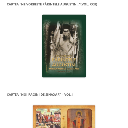
CARTEA “NE VORBEŞTE PĂRINTELE AUGUSTIN…”(VOL. XXII)
CARTEA ”NOI PAGINI DE SINAXAR” – VOL. I