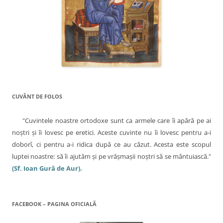
CUVÂNT DE FOLOS
"Cuvintele noastre ortodoxe sunt ca armele care îi apără pe ai
noştri şi îi lovesc pe eretici. Aceste cuvinte nu îi lovesc pentru a-i
doborî, ci pentru a-i ridica după ce au căzut. Acesta este scopul
luptei noastre: să îi ajutăm şi pe vrăşmaşii noştri să se mântuiască."
(Sf. Ioan Gură de Aur).
FACEBOOK – PAGINA OFICIALĂ