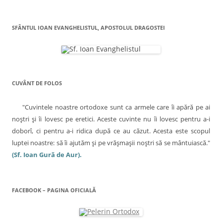
a
r
SFÂNTUL IOAN EVANGHELISTUL, APOSTOLUL DRAGOSTEI
e
î
n
a
CUVÂNT DE FOLOS
r
t
"Cuvintele noastre ortodoxe sunt ca armele care îi apără pe ai
i
noştri şi îi lovesc pe eretici. Aceste cuvinte nu îi lovesc pentru a-i
c
doborî, ci pentru a-i ridica după ce au căzut. Acesta este scopul
luptei noastre: să îi ajutăm şi pe vrăşmaşii noştri să se mântuiască."
o
(Sf. Ioan Gură de Aur).
l
e
FACEBOOK – PAGINA OFICIALĂ