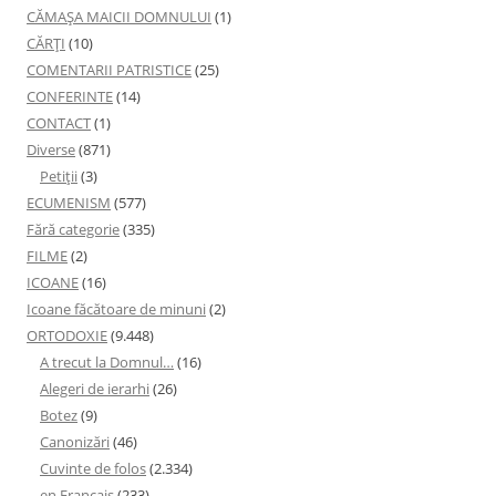
CĂMAȘA MAICII DOMNULUI
(1)
CĂRȚI
(10)
COMENTARII PATRISTICE
(25)
CONFERINTE
(14)
CONTACT
(1)
Diverse
(871)
Petiţii
(3)
ECUMENISM
(577)
Fără categorie
(335)
FILME
(2)
ICOANE
(16)
Icoane făcătoare de minuni
(2)
ORTODOXIE
(9.448)
A trecut la Domnul…
(16)
Alegeri de ierarhi
(26)
Botez
(9)
Canonizări
(46)
Cuvinte de folos
(2.334)
en Français
(233)