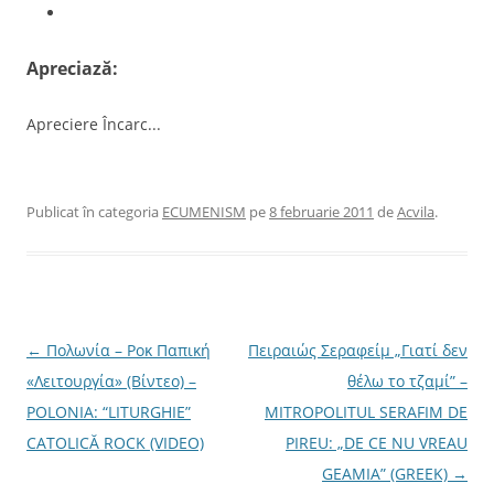
Apreciază:
Apreciere
Încarc...
Publicat în categoria
ECUMENISM
pe
8 februarie 2011
de
Acvila
.
N
←
Πολωνία – Ροκ Παπική
Πειραιώς Σεραφείμ „Γιατί δεν
a
«Λειτουργία» (Βίντεο) –
θέλω το τζαμί” –
v
POLONIA: “LITURGHIE”
MITROPOLITUL SERAFIM DE
i
CATOLICĂ ROCK (VIDEO)
PIREU: „DE CE NU VREAU
g
GEAMIA” (GREEK)
→