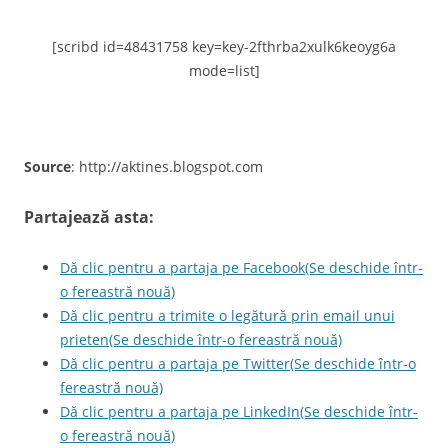
[scribd id=48431758 key=key-2fthrba2xulk6keoyg6a
mode=list]
Source
: http://aktines.blogspot.com
Partajează asta:
Dă clic pentru a partaja pe Facebook(Se deschide într-
o fereastră nouă)
Dă clic pentru a trimite o legătură prin email unui
prieten(Se deschide într-o fereastră nouă)
Dă clic pentru a partaja pe Twitter(Se deschide într-o
fereastră nouă)
Dă clic pentru a partaja pe LinkedIn(Se deschide într-
o fereastră nouă)