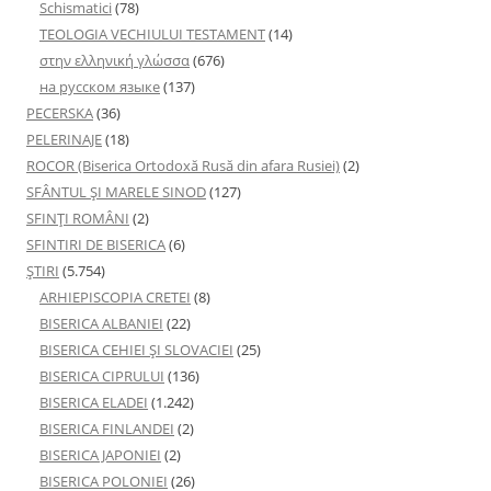
Schismatici
(78)
TEOLOGIA VECHIULUI TESTAMENT
(14)
στην ελληνική γλώσσα
(676)
на русском языке
(137)
PECERSKA
(36)
PELERINAJE
(18)
ROCOR (Biserica Ortodoxă Rusă din afara Rusiei)
(2)
SFÂNTUL ȘI MARELE SINOD
(127)
SFINȚI ROMÂNI
(2)
SFINTIRI DE BISERICA
(6)
ŞTIRI
(5.754)
ARHIEPISCOPIA CRETEI
(8)
BISERICA ALBANIEI
(22)
BISERICA CEHIEI ŞI SLOVACIEI
(25)
BISERICA CIPRULUI
(136)
BISERICA ELADEI
(1.242)
BISERICA FINLANDEI
(2)
BISERICA JAPONIEI
(2)
BISERICA POLONIEI
(26)