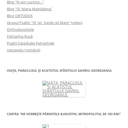
Blog "N-am cuvinte…"
Blog "Sf. Maria Magdalena"
Blog ORTODOX
Grupul Psaltic "Sf. Ier. Vasile cel Mare" (video)
Orthodoxologie
Patriarhia Rusă
Psalţii Catedralei Patriarhale
Vatopedu (română)
VIAŢA, PARACLISUL ŞI ACATISTUL SFÂNTULUI GAVRIIL GEORGIANUL
CARTEA “NE VORBEŞTE PĂRINTELE AUGUSTIN, MITROPOLITUL DE 103 ANI”