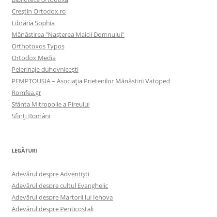
Creştin Ortodox.ro
Librăria Sophia
Mănăstirea "Naşterea Maicii Domnului"
Orthotoxos Typos
Ortodox Media
Pelerinaje duhovnicești
PEMPTOUSIA – Asociația Prietenilor Mănăstirii Vatoped
Romfea.gr
Sfânta Mitropolie a Pireului
Sfinţi Români
LEGĂTURI
Adevărul despre Adventişti
Adevărul despre cultul Evanghelic
Adevărul despre Martorii lui Iehova
Adevărul despre Penticostali