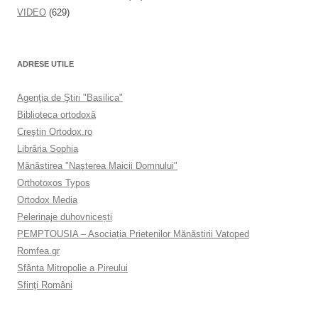
VIDEO
(629)
ADRESE UTILE
Agenţia de Ştiri "Basilica"
Biblioteca ortodoxă
Creştin Ortodox.ro
Librăria Sophia
Mănăstirea "Naşterea Maicii Domnului"
Orthotoxos Typos
Ortodox Media
Pelerinaje duhovnicești
PEMPTOUSIA – Asociația Prietenilor Mănăstirii Vatoped
Romfea.gr
Sfânta Mitropolie a Pireului
Sfinţi Români