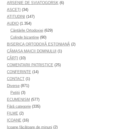
ARSENIE DE SVIATOGORSK
(6)
ASCEȚI
(34)
ATITUDINI
(147)
AUDIO
(1.354)
Cântările Ortodoxiei
(629)
Colinde bizantine
(90)
BISERICA ORTODOXĂ ESTONIANĂ
(2)
CĂMAȘA MAICII DOMNULUI
(1)
CĂRȚI
(10)
COMENTARII PATRISTICE
(25)
CONFERINTE
(14)
CONTACT
(1)
Diverse
(871)
Petiţii
(3)
ECUMENISM
(577)
Fără categorie
(335)
FILME
(2)
ICOANE
(16)
Icoane făcătoare de minuni
(2)