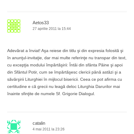
u
ă
)
Aetos33
27 aprilie 2011 la 15:44
Adevărat a înviat! Aşa reiese din titlu şi din expresia folosită şi
în anunţul-invitaţie, dar mai multe referinţe nu transpar din text,
cu excepţia modului împărtăşirii: Întâi din sfânta Pâine şi apoi
din Sfântul Potir, cum se împărtăşesc clericii până astăzi şi a
săvârşirii Liturghiei în mijlocul bisericii. Ceea ce pot afirma cu
certitudine e că grecii nu leagă deloc Liturghia Darurilor mai
înainte sfinţite de numele Sf. Grigorie Dialogul.
catalin
4 mai 2011 la 23:26