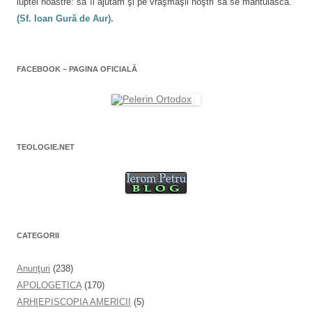
luptei noastre: să îi ajutăm şi pe vrăşmaşii noştri să se mântuiască."
(Sf. Ioan Gură de Aur).
FACEBOOK – PAGINA OFICIALĂ
TEOLOGIE.NET
CATEGORII
Anunţuri
(238)
APOLOGETICA
(170)
ARHIEPISCOPIA AMERICII
(5)