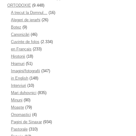
ORTODOXIE
(9.448)
A trecut la Domnul…
(16)
Alegeri de ierarhi
(26)
Botez
(9)
Canonizări
(46)
Cuvinte de folos
(2.334)
en Français
(233)
Hirotonii
(18)
Hramuri
(51)
Imagini/fotografii
(347)
in English
(148)
Interviuri
(10)
Mari duhovnici
(835)
Minuni
(90)
Moaşte
(79)
Onomastici
(4)
Pagini de Sinaxar
(934)
Pastorale
(310)