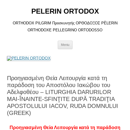
Sari
la
PELERIN ORTODOX
conținut
ORTHODOX PILGRIM Προσκυνητής ΟΡΘΟΔΟΞΟΣ PÈLERIN
ORTHODOXE PELLEGRINO ORTODOSSO
Meniu
Προηγιασμένη Θεία Λειτουργία κατά τη
παράδοση του Αποστόλου Ιακώβου του
Αδελφοθέου – LITURGHIA DARURILOR
MAI-ÎNAINTE-SFINŢITE DUPĂ TRADIŢIA
APOSTOLULUI IACOV, RUDA DOMNULUI
(GREEK)
Προηγιασμένη Θεία Λειτουργία κατά τη παράδοση