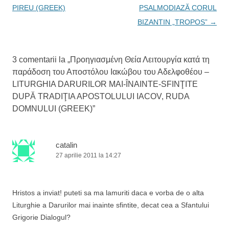
e
u
î
e
r
PIREU (GREEK)
PSALMODIAZĂ CORUL
î
i
n
î
n
p
t
n
e
BIZANTIN „TROPOS”
→
t
r
r
t
r
i
-
r
-
e
o
-
î
o
t
f
o
f
e
e
f
n
e
n
r
e
3 comentarii la „
r
(
e
Προηγιασμένη Θεία Λειτουργία κατά τη
r
a
e
S
a
e
παράδοση του Αποστόλου Ιακώβου του Αδελφοθέου –
a
e
s
a
s
d
t
s
r
LITURGHIA DARURILOR MAI-ÎNAINTE-SFINŢITE
t
e
r
t
r
s
ă
r
t
DUPĂ TRADIŢIA APOSTOLULUI IACOV, RUDA
ă
c
n
ă
n
h
o
n
i
DOMNULUI (GREEK)
o
i
u
o
”
u
d
ă
u
ă
e
)
ă
c
)
î
)
n
o
t
catalin
r
l
-
27 aprilie 2011 la 14:27
o
f
e
e
r
e
a
Hristos a inviat! puteti sa ma lamuriti daca e vorba de o alta
s
t
Liturghie a Darurilor mai inainte sfintite, decat cea a Sfantului
r
ă
Grigorie Dialogul?
n
o