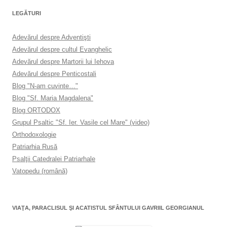
LEGĂTURI
Adevărul despre Adventişti
Adevărul despre cultul Evanghelic
Adevărul despre Martorii lui Iehova
Adevărul despre Penticostali
Blog "N-am cuvinte…"
Blog "Sf. Maria Magdalena"
Blog ORTODOX
Grupul Psaltic "Sf. Ier. Vasile cel Mare" (video)
Orthodoxologie
Patriarhia Rusă
Psalţii Catedralei Patriarhale
Vatopedu (română)
VIAŢA, PARACLISUL ŞI ACATISTUL SFÂNTULUI GAVRIIL GEORGIANUL