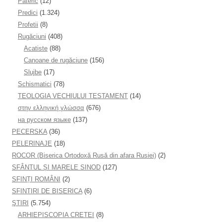
Pateric
(12)
Predici
(1.324)
Profetii
(8)
Rugăciuni
(408)
Acatiste
(88)
Canoane de rugăciune
(156)
Slujbe
(17)
Schismatici
(78)
TEOLOGIA VECHIULUI TESTAMENT
(14)
στην ελληνική γλώσσα
(676)
на русском языке
(137)
PECERSKA
(36)
PELERINAJE
(18)
ROCOR (Biserica Ortodoxă Rusă din afara Rusiei)
(2)
SFÂNTUL ȘI MARELE SINOD
(127)
SFINȚI ROMÂNI
(2)
SFINTIRI DE BISERICA
(6)
ŞTIRI
(5.754)
ARHIEPISCOPIA CRETEI
(8)