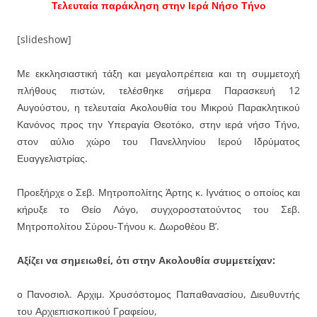
Τελευταία παράκληση στην Ιερά Νήσο Τήνο
[slideshow]
Με εκκλησιαστική τάξη και μεγαλοπρέπεια και τη συμμετοχή
πλήθους πιστών, τελέσθηκε σήμερα Παρασκευή 12
Αυγούστου, η τελευταία Ακολουθία του Μικρού Παρακλητικού
Κανόνος προς την Υπεραγία Θεοτόκο, στην ιερά νήσο Τήνο,
στον αύλιο χώρο του Πανελληνίου Ιερού Ιδρύματος
Ευαγγελιστρίας.
Προεξήρχε ο Σεβ. Μητροπολίτης Άρτης κ. Ιγνάτιος ο οποίος και
κήρυξε το Θείο Λόγο, συγχοροστατούντος του Σεβ.
Μητροπολίτου Σύρου-Τήνου κ. Δωροθέου Β’.
Αξίζει να σημειωθεί, ότι στην Ακολουθία συμμετείχαν:
ο Πανοσιολ. Αρχιμ. Χρυσόστομος Παπαθανασίου, Διευθυντής
του Αρχιεπισκοπικού Γραφείου,