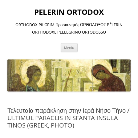
Sari
la
PELERIN ORTODOX
conținut
ORTHODOX PILGRIM Προσκυνητής ΟΡΘΟΔΟΞΟΣ PÈLERIN
ORTHODOXE PELLEGRINO ORTODOSSO
Meniu
Τελευταία παράκληση στην Ιερά Νήσο Τήνο /
ULTIMUL PARACLIS IN SFANTA INSULA
TINOS (GREEK, PHOTO)