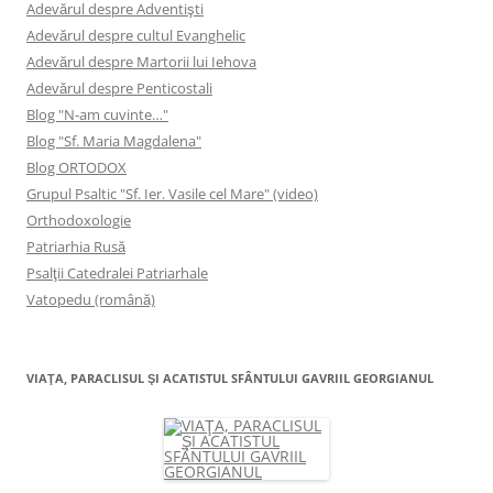
Adevărul despre Adventişti
Adevărul despre cultul Evanghelic
Adevărul despre Martorii lui Iehova
Adevărul despre Penticostali
Blog "N-am cuvinte…"
Blog "Sf. Maria Magdalena"
Blog ORTODOX
Grupul Psaltic "Sf. Ier. Vasile cel Mare" (video)
Orthodoxologie
Patriarhia Rusă
Psalţii Catedralei Patriarhale
Vatopedu (română)
VIAŢA, PARACLISUL ŞI ACATISTUL SFÂNTULUI GAVRIIL GEORGIANUL