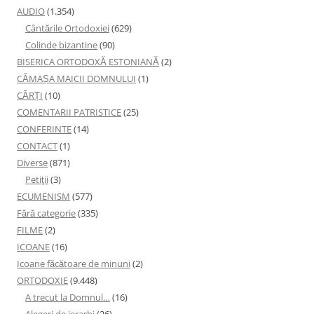
AUDIO
(1.354)
Cântările Ortodoxiei
(629)
Colinde bizantine
(90)
BISERICA ORTODOXĂ ESTONIANĂ
(2)
CĂMAȘA MAICII DOMNULUI
(1)
CĂRȚI
(10)
COMENTARII PATRISTICE
(25)
CONFERINTE
(14)
CONTACT
(1)
Diverse
(871)
Petiţii
(3)
ECUMENISM
(577)
Fără categorie
(335)
FILME
(2)
ICOANE
(16)
Icoane făcătoare de minuni
(2)
ORTODOXIE
(9.448)
A trecut la Domnul…
(16)
Alegeri de ierarhi
(26)