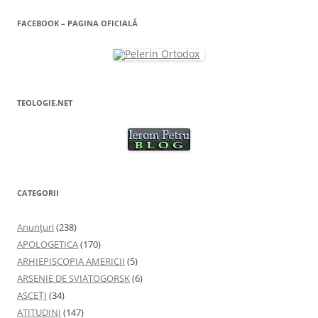
t
r
ă
FACEBOOK – PAGINA OFICIALĂ
n
o
u
ă
)
TEOLOGIE.NET
CATEGORII
Anunţuri
(238)
APOLOGETICA
(170)
ARHIEPISCOPIA AMERICII
(5)
ARSENIE DE SVIATOGORSK
(6)
ASCEȚI
(34)
ATITUDINI
(147)