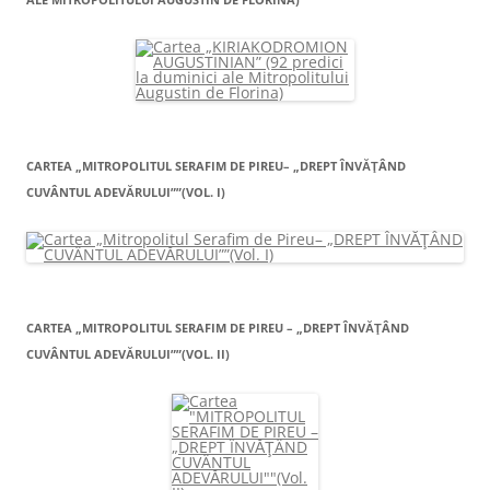
CARTEA „MITROPOLITUL SERAFIM DE PIREU– „DREPT ÎNVĂŢÂND
CUVÂNTUL ADEVĂRULUI””(VOL. I)
CARTEA „MITROPOLITUL SERAFIM DE PIREU – „DREPT ÎNVĂŢÂND
CUVÂNTUL ADEVĂRULUI””(VOL. II)