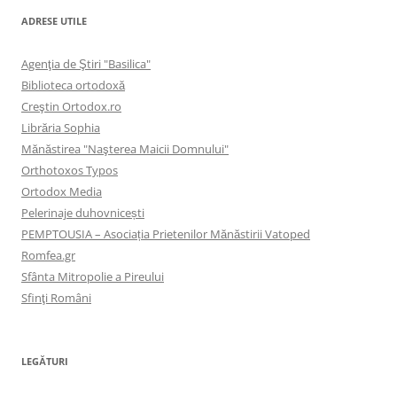
ADRESE UTILE
Agenţia de Ştiri "Basilica"
Biblioteca ortodoxă
Creştin Ortodox.ro
Librăria Sophia
Mănăstirea "Naşterea Maicii Domnului"
Orthotoxos Typos
Ortodox Media
Pelerinaje duhovnicești
PEMPTOUSIA – Asociația Prietenilor Mănăstirii Vatoped
Romfea.gr
Sfânta Mitropolie a Pireului
Sfinţi Români
LEGĂTURI