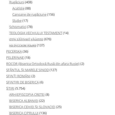
Rugăciuni
(408)
Acatiste
(88)
Canoane de rugăciune
(156)
Slujbe
(17)
Schismatici
(78)
TEOLOGIA VECHIULUI TESTAMENT
(14)
στην ελληνική γλώσσα
(676)
на русском языке
(137)
PECERSKA
(36)
PELERINAJE
(18)
ROCOR (Biserica Ortodoxă Rusă din afara Rusiei)
(2)
SFÂNTUL ȘI MARELE SINOD
(127)
SFINȚI ROMÂNI
(2)
SFINTIRI DE BISERICA
(6)
ŞTIRI
(5.754)
ARHIEPISCOPIA CRETEI
(8)
BISERICA ALBANIEI
(22)
BISERICA CEHIEI ŞI SLOVACIEI
(25)
BISERICA CIPRULUI
(136)