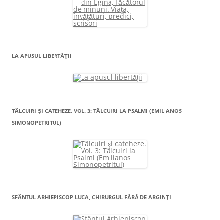
LA APUSUL LIBERTĂŢII
TÂLCUIRI ŞI CATEHEZE. VOL. 3: TÂLCUIRI LA PSALMI (EMILIANOS
SIMONOPETRITUL)
SFÂNTUL ARHIEPISCOP LUCA, CHIRURGUL FĂRĂ DE ARGINŢI