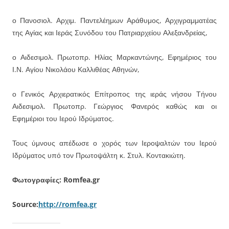
ο Πανοσιολ. Αρχιμ. Παντελέημων Αράθυμος, Αρχιγραμματέας
της Αγίας και Ιεράς Συνόδου του Πατριαρχείου Αλεξανδρείας,
ο Αιδεσιμολ. Πρωτοπρ. Ηλίας Μαρκαντώνης, Εφημέριος του
Ι.Ν. Αγίου Νικολάου Καλλιθέας Αθηνών,
ο Γενικός Αρχιερατικός Επίτροπος της ιεράς νήσου Τήνου
Αιδεσιμολ. Πρωτοπρ. Γεώργιος Φανερός καθώς και οι
Εφημέριοι του Ιερού Ιδρύματος.
Τους ύμνους απέδωσε ο χορός των Ιεροψαλτών του Ιερού
Ιδρύματος υπό τον Πρωτοψάλτη κ. Στυλ. Κοντακιώτη.
Φωτογραφίες: Romfea.gr
Source:
http://romfea.gr