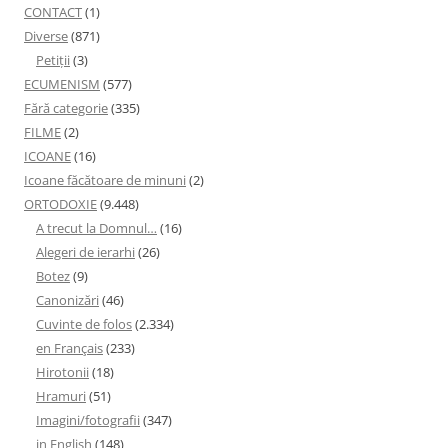
CONTACT
(1)
Diverse
(871)
Petiţii
(3)
ECUMENISM
(577)
Fără categorie
(335)
FILME
(2)
ICOANE
(16)
Icoane făcătoare de minuni
(2)
ORTODOXIE
(9.448)
A trecut la Domnul…
(16)
Alegeri de ierarhi
(26)
Botez
(9)
Canonizări
(46)
Cuvinte de folos
(2.334)
en Français
(233)
Hirotonii
(18)
Hramuri
(51)
Imagini/fotografii
(347)
in English
(148)