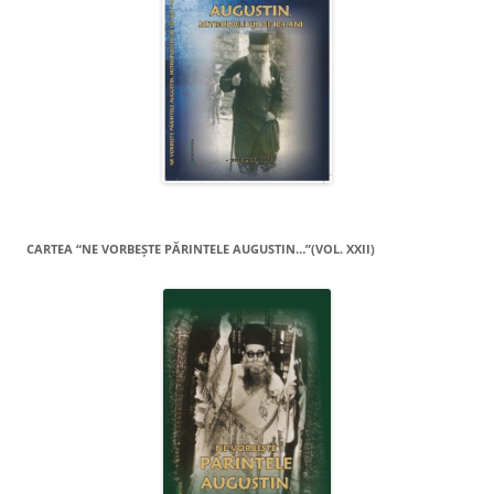
CARTEA “NE VORBEŞTE PĂRINTELE AUGUSTIN…”(VOL. XXII)