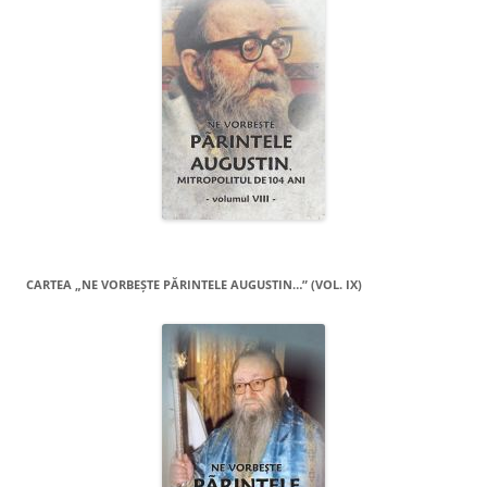
CARTEA „NE VORBEŞTE PĂRINTELE AUGUSTIN…” (VOL. IX)