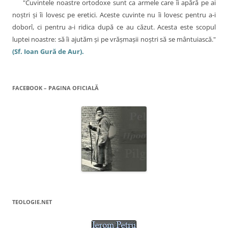
"Cuvintele noastre ortodoxe sunt ca armele care îi apără pe ai
noştri şi îi lovesc pe eretici. Aceste cuvinte nu îi lovesc pentru a-i
doborî, ci pentru a-i ridica după ce au căzut. Acesta este scopul
luptei noastre: să îi ajutăm şi pe vrăşmaşii noştri să se mântuiască."
(Sf. Ioan Gură de Aur).
FACEBOOK – PAGINA OFICIALĂ
TEOLOGIE.NET