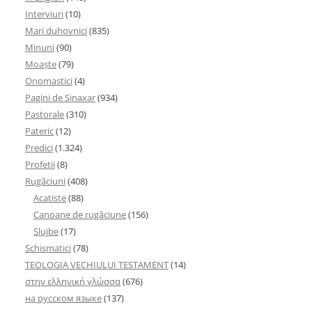
Interviuri
(10)
Mari duhovnici
(835)
Minuni
(90)
Moaşte
(79)
Onomastici
(4)
Pagini de Sinaxar
(934)
Pastorale
(310)
Pateric
(12)
Predici
(1.324)
Profetii
(8)
Rugăciuni
(408)
Acatiste
(88)
Canoane de rugăciune
(156)
Slujbe
(17)
Schismatici
(78)
TEOLOGIA VECHIULUI TESTAMENT
(14)
στην ελληνική γλώσσα
(676)
на русском языке
(137)