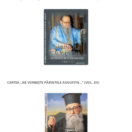
CARTEA „NE VORBEŞTE PĂRINTELE AUGUSTIN…” (VOL. XII)