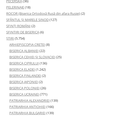
PECERSKA
(36)
PELERINAJE
(18)
ROCOR (Biserica Ortodoxă Rusă din afara Rusiei)
(2)
SFÂNTUL ȘI MARELE SINOD
(127)
SFINȚI ROMÂNI
(2)
SFINTIRI DE BISERICA
(6)
ŞTIRI
(5.754)
ARHIEPISCOPIA CRETEI
(8)
BISERICA ALBANIEI
(22)
BISERICA CEHIEI ŞI SLOVACIEI
(25)
BISERICA CIPRULUI
(136)
BISERICA ELADEI
(1.242)
BISERICA FINLANDEI
(2)
BISERICA JAPONIEI
(2)
BISERICA POLONIEI
(26)
BISERICA UCRAINEI
(771)
PATRIARHIA ALEXANDRIEI
(139)
PATRIARHIA ANTIOHIEI
(166)
PATRIARHIA BULGARIEI
(139)