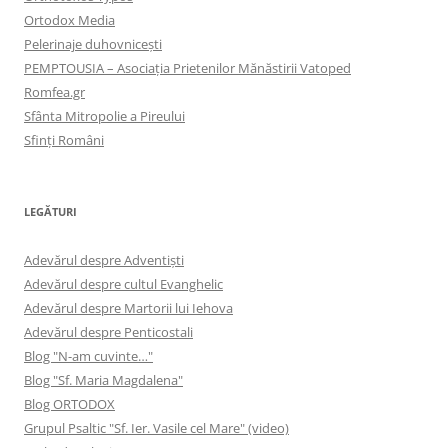
Ortodox Media
Pelerinaje duhovnicești
PEMPTOUSIA – Asociația Prietenilor Mănăstirii Vatoped
Romfea.gr
Sfânta Mitropolie a Pireului
Sfinţi Români
LEGĂTURI
Adevărul despre Adventişti
Adevărul despre cultul Evanghelic
Adevărul despre Martorii lui Iehova
Adevărul despre Penticostali
Blog "N-am cuvinte…"
Blog "Sf. Maria Magdalena"
Blog ORTODOX
Grupul Psaltic "Sf. Ier. Vasile cel Mare" (video)