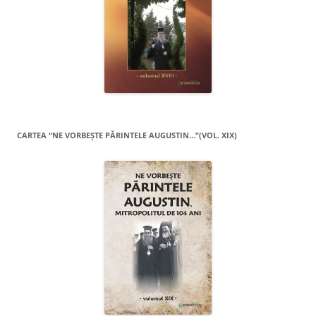
CARTEA “NE VORBEŞTE PĂRINTELE AUGUSTIN…”(VOL. XIX)