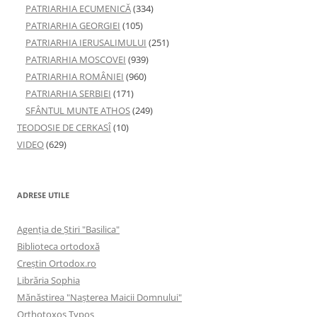
PATRIARHIA ECUMENICĂ
(334)
PATRIARHIA GEORGIEI
(105)
PATRIARHIA IERUSALIMULUI
(251)
PATRIARHIA MOSCOVEI
(939)
PATRIARHIA ROMÂNIEI
(960)
PATRIARHIA SERBIEI
(171)
SFÂNTUL MUNTE ATHOS
(249)
TEODOSIE DE CERKASÎ
(10)
VIDEO
(629)
ADRESE UTILE
Agenţia de Ştiri "Basilica"
Biblioteca ortodoxă
Creştin Ortodox.ro
Librăria Sophia
Mănăstirea "Naşterea Maicii Domnului"
Orthotoxos Typos