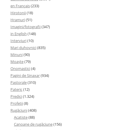
en Français
(233)
Hirotonii
(18)
Hramuri
(51)
Imagini/fotografii
(347)
in English
(148)
Interviuri
(10)
Mari duhovnici
(835)
Minuni
(90)
Moaşte
(79)
Onomastici
(4)
Pagini de Sinaxar
(934)
Pastorale
(310)
Pateric
(12)
Predici
(1.324)
Profetii
(8)
Rugăciuni
(408)
Acatiste
(88)
Canoane de rugăciune
(156)