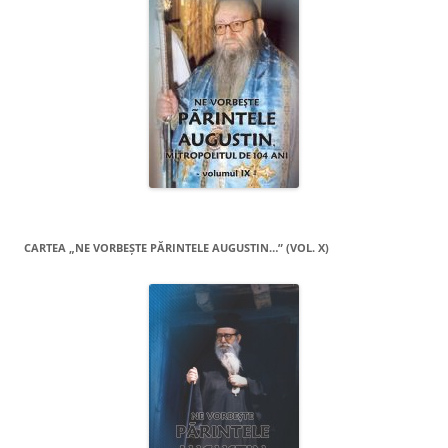
CARTEA „NE VORBEŞTE PĂRINTELE AUGUSTIN…” (VOL. X)