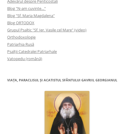
Adevărul despre Penticostali
Blog "N-am cuvinte…"
Blog "Sf. Maria Magdalena"
Blog ORTODOX
Grupul Psaltic "Sf. Ier. Vasile cel Mare" (video)
Orthodoxologie
Patriarhia Rusă
Psalţii Catedralei Patriarhale
Vatopedu (română)
VIAŢA, PARACLISUL ŞI ACATISTUL SFÂNTULUI GAVRIIL GEORGIANUL