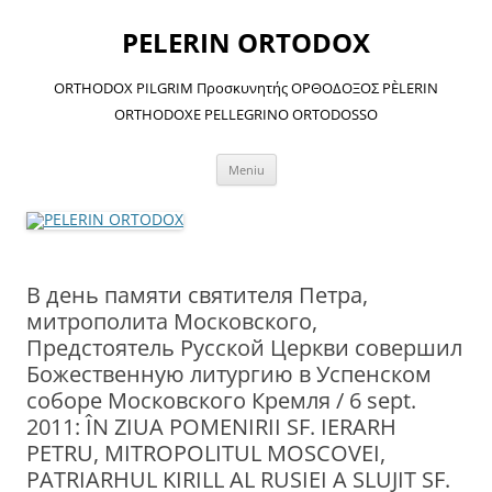
Sari
la
PELERIN ORTODOX
conținut
ORTHODOX PILGRIM Προσκυνητής ΟΡΘΟΔΟΞΟΣ PÈLERIN
ORTHODOXE PELLEGRINO ORTODOSSO
Meniu
В день памяти святителя Петра,
митрополита Московского,
Предстоятель Русской Церкви совершил
Божественную литургию в Успенском
соборе Московского Кремля / 6 sept.
2011: ÎN ZIUA POMENIRII SF. IERARH
PETRU, MITROPOLITUL MOSCOVEI,
PATRIARHUL KIRILL AL RUSIEI A SLUJIT SF.