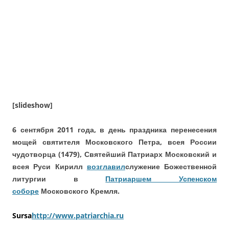
[slideshow]
6 сентября 2011 года, в день праздника перенесения
мощей святителя Московского Петра, всея России
чудотворца (1479), Святейший Патриарх Московский и
всея Руси Кирилл
возглавил
служение Божественной
литургии в
Патриаршем Успенском
соборе
Московского Кремля.
Sursa
http://www.patriarchia.ru