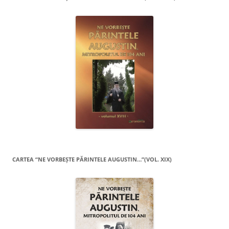
CARTEA “NE VORBEŞTE PĂRINTELE AUGUSTIN…”(VOL. XIX)