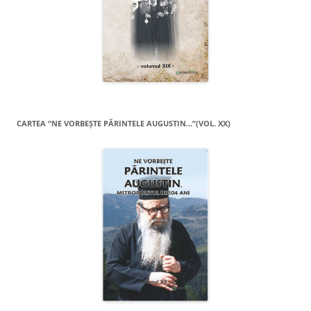
CARTEA “NE VORBEŞTE PĂRINTELE AUGUSTIN…”(VOL. XX)