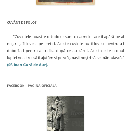
a
e
s
t
r
ă
n
o
CUVÂNT DE FOLOS
u
ă
)
"Cuvintele noastre ortodoxe sunt ca armele care îi apără pe ai
noştri şi îi lovesc pe eretici. Aceste cuvinte nu îi lovesc pentru a-i
doborî, ci pentru a-i ridica după ce au căzut. Acesta este scopul
luptei noastre: să îi ajutăm şi pe vrăşmaşii noştri să se mântuiască."
(Sf. Ioan Gură de Aur).
FACEBOOK – PAGINA OFICIALĂ