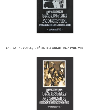
CARTEA „NE VORBEŞTE PĂRINTELE AUGUSTIN…” (VOL. VII)