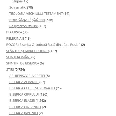
Slujbe
(17)
Schismatici
(78)
TEOLOGIA VECHIULUI TESTAMENT
(14)
στην ελληνική γλώσσα
(676)
на русском языке
(137)
PECERSKA
(36)
PELERINAJE
(18)
ROCOR (Biserica Ortodoxă Rusă din afara Rusiei)
(2)
SFÂNTUL ȘI MARELE SINOD
(127)
SFINȚI ROMÂNI
(2)
SFINTIRI DE BISERICA
(6)
ŞTIRI
(5.754)
ARHIEPISCOPIA CRETEI
(8)
BISERICA ALBANIEI
(22)
BISERICA CEHIEI ŞI SLOVACIEI
(25)
BISERICA CIPRULUI
(136)
BISERICA ELADEI
(1.242)
BISERICA FINLANDEI
(2)
BISERICA JAPONIEI
(2)