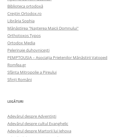
Biblioteca ortodoxă
Creştin Ortodox.ro
Librăria Sophia
Mănăstirea "Naşterea Maicii Domnului"
Orthotoxos Typos
Ortodox Media
Pelerinaje duhovnicești
PEMPTOUSIA – Asociația Prietenilor Mănăstirii Vatoped
Romfea.gr
Sfânta Mitropolie a Pireului
Sfinţi Români
LEGĂTURI
Adevărul despre Adventişti
Adevărul despre cultul Evanghelic
Adevărul despre Martorii lui Iehova