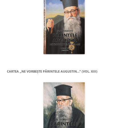
CARTEA „NE VORBEŞTE PĂRINTELE AUGUSTIN…” (VOL. XIII)