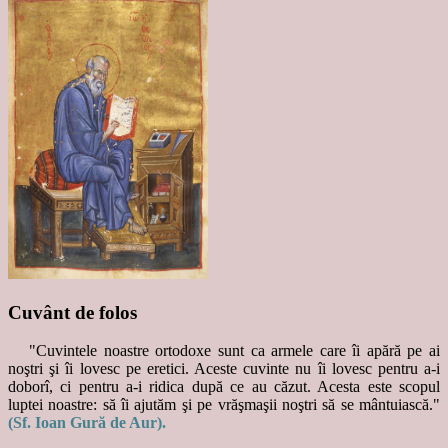
Cuvânt de folos
"Cuvintele noastre ortodoxe sunt ca armele care îi apără pe ai
noştri şi îi lovesc pe eretici. Aceste cuvinte nu îi lovesc pentru a-i
doborî, ci pentru a-i ridica după ce au căzut. Acesta este scopul
luptei noastre: să îi ajutăm şi pe vrăşmaşii noştri să se mântuiască."
(Sf. Ioan Gură de Aur).