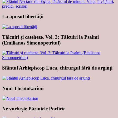
La apusul libertăţii
Tâlcuiri şi cateheze. Vol. 3: Tâlcuiri la Psalmi
(Emilianos Simonopetritul)
Sfântul Arhiepiscop Luca, chirurgul fără de arginţi
Noul Theotokarion
Ne vorbește Părintele Porfirie