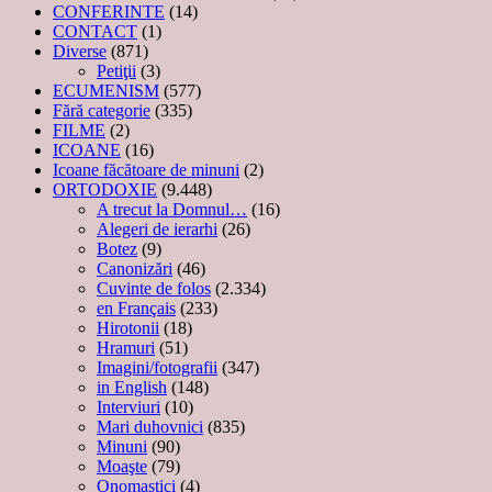
CONFERINTE
(14)
CONTACT
(1)
Diverse
(871)
Petiţii
(3)
ECUMENISM
(577)
Fără categorie
(335)
FILME
(2)
ICOANE
(16)
Icoane făcătoare de minuni
(2)
ORTODOXIE
(9.448)
A trecut la Domnul…
(16)
Alegeri de ierarhi
(26)
Botez
(9)
Canonizări
(46)
Cuvinte de folos
(2.334)
en Français
(233)
Hirotonii
(18)
Hramuri
(51)
Imagini/fotografii
(347)
in English
(148)
Interviuri
(10)
Mari duhovnici
(835)
Minuni
(90)
Moaşte
(79)
Onomastici
(4)