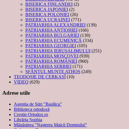
BISERICA FINLANDEI
(2)
BISERICA JAPONIEI
(2)
BISERICA POLONIEI
(26)
BISERICA UCRAINEI
(771)
PATRIARHIA ALEXANDRIEI
(139)
PATRIARHIA ANTIOHIEI
(166)
PATRIARHIA BULGARIEI
(139)
PATRIARHIA ECUMENICĂ
(334)
PATRIARHIA GEORGIEI
(105)
PATRIARHIA IERUSALIMULUI
(251)
PATRIARHIA MOSCOVEI
(939)
PATRIARHIA ROMÂNIEI
(960)
PATRIARHIA SERBIEI
(171)
SFÂNTUL MUNTE ATHOS
(249)
TEODOSIE DE CERKASÎ
(10)
VIDEO
(629)
Adrese utile
Agenţia de Ştiri "Basilica"
Biblioteca ortodoxă
Creştin Ortodox.ro
Librăria Sophia
Mănăstirea "Naşterea Maicii Domnului"