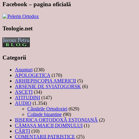
Facebook – pagina oficială
Teologie.net
Categorii
Anunţuri
(238)
APOLOGETICA
(170)
ARHIEPISCOPIA AMERICII
(5)
ARSENIE DE SVIATOGORSK
(6)
ASCEȚI
(34)
ATITUDINI
(147)
AUDIO
(1.354)
Cântările Ortodoxiei
(629)
Colinde bizantine
(90)
BISERICA ORTODOXĂ ESTONIANĂ
(2)
CĂMAȘA MAICII DOMNULUI
(1)
CĂRȚI
(10)
COMENTARII PATRISTICE
(25)