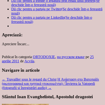
Dă clic pentru a trimite o legătură prin email unui prieten(Se
deschide într-o fereastră nouă)
Dă clic pentru a partaja pe Twitter(Se deschide într-o fereastră
nouă)
Dă clic pentru a partaja pe LinkedIn(Se deschide într-o
fereastră nouă)
Apreciază:
Apreciere
Încarc...
Publicat în categoria
ORTODOXIE
,
на русском языке
pe
25
aprilie 2011
de
Acvila
.
Navigare în articole
←
Travailler sous le regard du Christ
Η Ανάσταση στο Βατοπαίδι
(φωτογραφικά και ηχητικά ντοκουμέντα) / Învierea la Vatopedi
(fotografii şi înregistrări audio)
→
Sfântul Ioan Evanghelistul, Apostolul dragostei