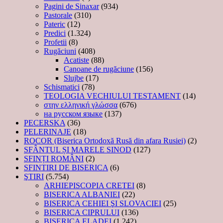
Pagini de Sinaxar
(934)
Pastorale
(310)
Pateric
(12)
Predici
(1.324)
Profetii
(8)
Rugăciuni
(408)
Acatiste
(88)
Canoane de rugăciune
(156)
Slujbe
(17)
Schismatici
(78)
TEOLOGIA VECHIULUI TESTAMENT
(14)
στην ελληνική γλώσσα
(676)
на русском языке
(137)
PECERSKA
(36)
PELERINAJE
(18)
ROCOR (Biserica Ortodoxă Rusă din afara Rusiei)
(2)
SFÂNTUL ȘI MARELE SINOD
(127)
SFINȚI ROMÂNI
(2)
SFINTIRI DE BISERICA
(6)
ŞTIRI
(5.754)
ARHIEPISCOPIA CRETEI
(8)
BISERICA ALBANIEI
(22)
BISERICA CEHIEI ŞI SLOVACIEI
(25)
BISERICA CIPRULUI
(136)
BISERICA ELADEI
(1.242)