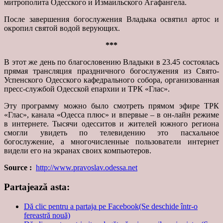
митрополита Одесского и Измаильского Агафангела.
После завершения богослужения Владыка освятил артос и
окропил святой водой верующих.
***
В этот же день по благословению Владыки в 23.45 состоялась
прямая трансляция праздничного богослужения из Свято-
Успенского Одесского кафедрального собора, организованная
пресс-службой Одесской епархии и ТРК «Глас».
Эту программу можно было смотреть прямом эфире ТРК
«Глас», канала «Одесса плюс» и впервые – в он-лайн режиме
в интернете. Тысячи одесситов и жителей южного региона
смогли увидеть по телевидению это пасхальное
богослужение, а многочисленные пользователи интернет
видели его на экранах своих компьютеров.
Source :
http://www.pravoslav.odessa.net
Partajează asta:
Dă clic pentru a partaja pe Facebook(Se deschide într-o
fereastră nouă)