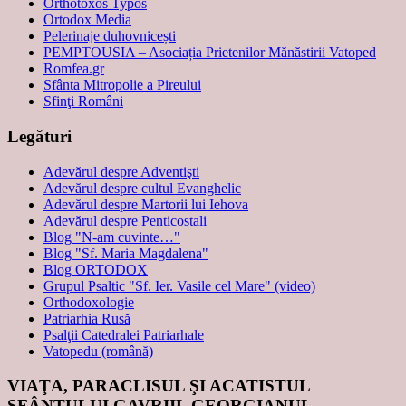
Orthotoxos Typos
Ortodox Media
Pelerinaje duhovnicești
PEMPTOUSIA – Asociația Prietenilor Mănăstirii Vatoped
Romfea.gr
Sfânta Mitropolie a Pireului
Sfinţi Români
Legături
Adevărul despre Adventişti
Adevărul despre cultul Evanghelic
Adevărul despre Martorii lui Iehova
Adevărul despre Penticostali
Blog "N-am cuvinte…"
Blog "Sf. Maria Magdalena"
Blog ORTODOX
Grupul Psaltic "Sf. Ier. Vasile cel Mare" (video)
Orthodoxologie
Patriarhia Rusă
Psalţii Catedralei Patriarhale
Vatopedu (română)
VIAŢA, PARACLISUL ŞI ACATISTUL
SFÂNTULUI GAVRIIL GEORGIANUL