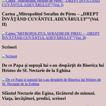
Cartea „Mitropolitul Serafim de Pireu – „DREPT
ÎNVĂŢÂND CUVÂNTUL ADEVĂRULUI””(Vol.
II)
Scrisori
De ce Papa şi supuşii lui s-au despărţit de Biserica lui
Hristos de Sf. Nectarie de la Eghina
Sfântul Nectarie din Egina, făcătorul de minuni.
Viaţa, învăţături, predici, scrisori