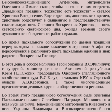
Высокопреосвященнейшего Агфангела, митрополита
Одесского и Измаильского, чтобы во главе с ним встретить
„праздников праздник, торжество есть торжеств” – светлое
Христово Воскресение. Еще с древних, апостольских времен,
христиане бодрствуют в священную и предпразднственную
спасительную ночь Светлого Воскресения Христова, – ночь
светозарную светоносного дня, ожидая времени своего
духовного освобождения от работы вражия.
Во время пасхального богослужения по давней традиции
перед выходом на каждое каждение митрополит Агафангел
переоблачался в различного цвета пасхальные одеяния в знак
радости о Воскресшем Господе.
В этот день в соборе молились Герой Украины В.С.Филипчук
с супругой, министр финансов Автономной республики
Крым Н.Л.Скорик, председатель Одесского апелляционного
хозяйственного суда В.С.Балух, начальник КРУ в Одесской
области А.В.Карабанов, а также многочисленные
представители деловых кругов и общественности региона.
Во время этого праздничного богослужения были зачитаны
Пасхальные послания Святейшего Патриарха Московского и
всея Руси Кирилла, Блаженнейшего митрополита Киевского и
всея Украины Владимира и Высокопреосвященнейшего