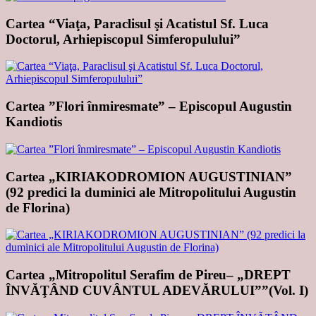
Cartea “Viaţa, Paraclisul şi Acatistul Sf. Luca
Doctorul, Arhiepiscopul Simferopulului”
Cartea ”Flori înmiresmate” – Episcopul Augustin
Kandiotis
Cartea „KIRIAKODROMION AUGUSTINIAN”
(92 predici la duminici ale Mitropolitului Augustin
de Florina)
Cartea „Mitropolitul Serafim de Pireu– „DREPT
ÎNVĂŢÂND CUVÂNTUL ADEVĂRULUI””(Vol. I)