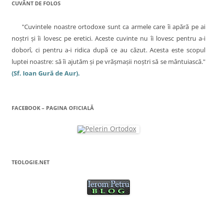
CUVÂNT DE FOLOS
l
e
"Cuvintele noastre ortodoxe sunt ca armele care îi apără pe ai
noştri şi îi lovesc pe eretici. Aceste cuvinte nu îi lovesc pentru a-i
doborî, ci pentru a-i ridica după ce au căzut. Acesta este scopul
luptei noastre: să îi ajutăm şi pe vrăşmaşii noştri să se mântuiască."
(Sf. Ioan Gură de Aur).
FACEBOOK – PAGINA OFICIALĂ
TEOLOGIE.NET