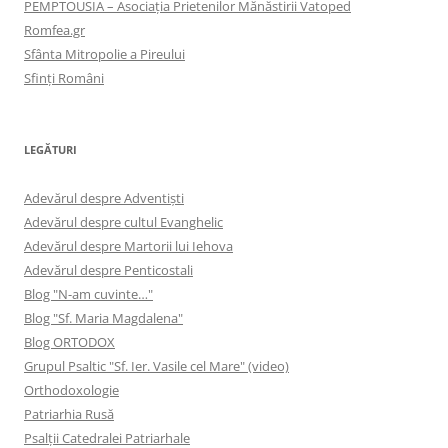
PEMPTOUSIA – Asociația Prietenilor Mănăstirii Vatoped
Romfea.gr
Sfânta Mitropolie a Pireului
Sfinţi Români
LEGĂTURI
Adevărul despre Adventişti
Adevărul despre cultul Evanghelic
Adevărul despre Martorii lui Iehova
Adevărul despre Penticostali
Blog "N-am cuvinte…"
Blog "Sf. Maria Magdalena"
Blog ORTODOX
Grupul Psaltic "Sf. Ier. Vasile cel Mare" (video)
Orthodoxologie
Patriarhia Rusă
Psalţii Catedralei Patriarhale