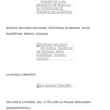
SFÂNTUL NECTARIE DIN EGINA, FĂCĂTORUL DE MINUNI. VIAŢA,
ÎNVĂŢĂTURI, PREDICI, SCRISORI
LA APUSUL LIBERTĂŢII
TÂLCUIRI ŞI CATEHEZE. VOL. 3: TÂLCUIRI LA PSALMI (EMILIANOS
SIMONOPETRITUL)