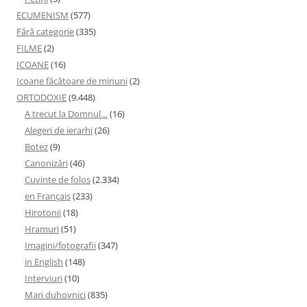
ECUMENISM
(577)
Fără categorie
(335)
FILME
(2)
ICOANE
(16)
Icoane făcătoare de minuni
(2)
ORTODOXIE
(9.448)
A trecut la Domnul…
(16)
Alegeri de ierarhi
(26)
Botez
(9)
Canonizări
(46)
Cuvinte de folos
(2.334)
en Français
(233)
Hirotonii
(18)
Hramuri
(51)
Imagini/fotografii
(347)
in English
(148)
Interviuri
(10)
Mari duhovnici
(835)