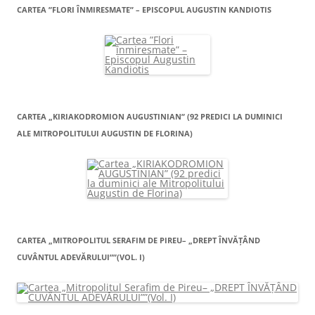
CARTEA ”FLORI ÎNMIRESMATE” – EPISCOPUL AUGUSTIN KANDIOTIS
CARTEA „KIRIAKODROMION AUGUSTINIAN” (92 PREDICI LA DUMINICI
ALE MITROPOLITULUI AUGUSTIN DE FLORINA)
CARTEA „MITROPOLITUL SERAFIM DE PIREU– „DREPT ÎNVĂŢÂND
CUVÂNTUL ADEVĂRULUI””(VOL. I)