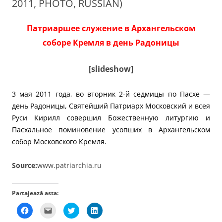
2011, PHOTO, RUSSIAN)
Патриаршее служение в Архангельском
соборе Кремля в день Радоницы
[slideshow]
3 мая 2011 года, во вторник 2-й седмицы по Пасхе —
день Радоницы, Святейший Патриарх Московский и всея
Руси Кирилл
совершил
Божественную литургию и
Пасхальное поминовение усопших в
Архангельском
собор
Московского Кремля.
Source:
www.patriarchia.ru
Partajează asta:
D
D
D
D
ă
ă
ă
ă
c
c
c
c