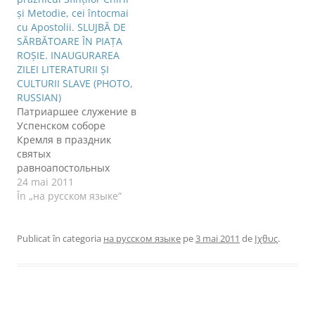
u
ă
şi Metodie, cei întocmai
)
cu Apostolii. SLUJBĂ DE
SĂRBĂTOARE ÎN PIAŢA
ROŞIE. INAUGURAREA
ZILEI LITERATURII ŞI
CULTURII SLAVE (PHOTO,
RUSSIAN)
Патриаршее служение в
Успенском соборе
Кремля в праздник
святых
равноапостольных
Кирилла и Мефодия.
24 mai 2011
Праздничный молебен
În „на русском языке”
на Красной площади.
Открытие Дня
славянской
Publicat în categoria
на русском языке
pe
3 mai 2011
de
Ιχθυς
.
письменности и
культуры [slideshow] 24
мая 2011 года, в
праздник святых
равноапостольных