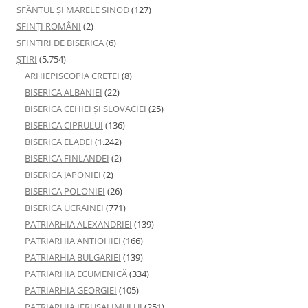
SFÂNTUL ȘI MARELE SINOD
(127)
SFINȚI ROMÂNI
(2)
SFINTIRI DE BISERICA
(6)
ŞTIRI
(5.754)
ARHIEPISCOPIA CRETEI
(8)
BISERICA ALBANIEI
(22)
BISERICA CEHIEI ŞI SLOVACIEI
(25)
BISERICA CIPRULUI
(136)
BISERICA ELADEI
(1.242)
BISERICA FINLANDEI
(2)
BISERICA JAPONIEI
(2)
BISERICA POLONIEI
(26)
BISERICA UCRAINEI
(771)
PATRIARHIA ALEXANDRIEI
(139)
PATRIARHIA ANTIOHIEI
(166)
PATRIARHIA BULGARIEI
(139)
PATRIARHIA ECUMENICĂ
(334)
PATRIARHIA GEORGIEI
(105)
PATRIARHIA IERUSALIMULUI
(251)