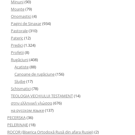
Minuni
(90)
Moaşte
(79)
Onomastici
(4)
Pagini de Sinaxar
(934)
Pastorale
(310)
Pateric
(12)
Predici
(1.324)
Profetii
(8)
Rugăciuni
(408)
Acatiste
(88)
Canoane de rugăciune
(156)
Slujbe
(17)
Schismatici
(78)
TEOLOGIA VECHIULUI TESTAMENT
(14)
στην ελληνική γλώσσα
(676)
на русском языке
(137)
PECERSKA
(36)
PELERINAJE
(18)
ROCOR (Biserica Ortodoxă Rusă din afara Rusiei)
(2)