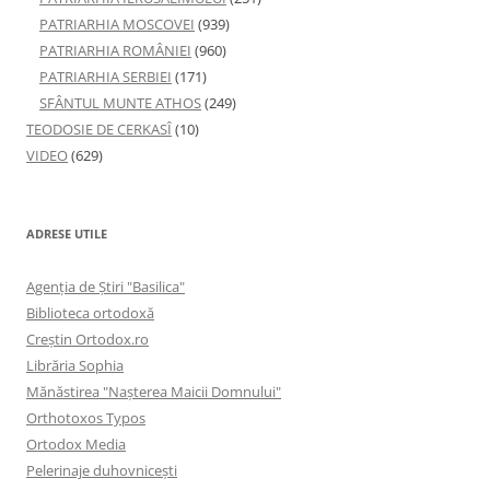
PATRIARHIA MOSCOVEI
(939)
PATRIARHIA ROMÂNIEI
(960)
PATRIARHIA SERBIEI
(171)
SFÂNTUL MUNTE ATHOS
(249)
TEODOSIE DE CERKASÎ
(10)
VIDEO
(629)
ADRESE UTILE
Agenţia de Ştiri "Basilica"
Biblioteca ortodoxă
Creştin Ortodox.ro
Librăria Sophia
Mănăstirea "Naşterea Maicii Domnului"
Orthotoxos Typos
Ortodox Media
Pelerinaje duhovnicești