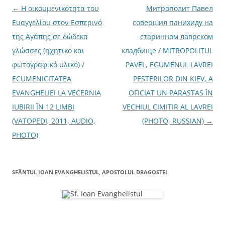
Кирилла и Мефодия,
N
←
Η οικουμενικότητα του
Митрополит Павел
учителей Словенских, и
a
Ευαγγελίου στον Εσπερινό
совершил панихиду на
День славянской
письменности и
v
της Αγάπης σε δώδεκα
старинном лаврском
культуры, Святейший
i
γλώσσες (ηχητικό και
кладбище / MITROPOLITUL
Патриарх Московский и
g
φωτογραφικό υλικό) /
PAVEL, EGUMENUL LAVREI
всея Руси…
a
ECUMENICITATEA
PEŞTERILOR DIN KIEV, A
r
EVANGHELIEI LA VECERNIA
OFICIAT UN PARASTAS ÎN
e
IUBIRII ÎN 12 LIMBI
VECHIUL CIMITIR AL LAVREI
î
(VATOPEDI, 2011, AUDIO,
(PHOTO, RUSSIAN)
→
n
PHOTO)
a
r
SFÂNTUL IOAN EVANGHELISTUL, APOSTOLUL DRAGOSTEI
t
i
c
o