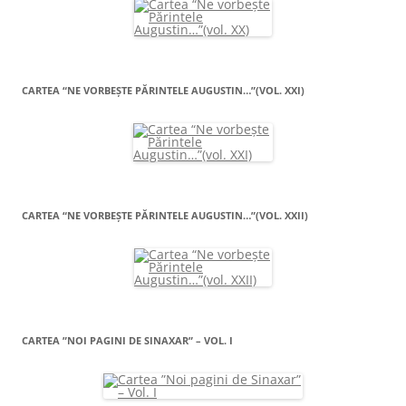
CARTEA “NE VORBEŞTE PĂRINTELE AUGUSTIN…”(VOL. XXI)
CARTEA “NE VORBEŞTE PĂRINTELE AUGUSTIN…”(VOL. XXII)
CARTEA ”NOI PAGINI DE SINAXAR” – VOL. I