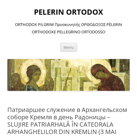
Sari
la
PELERIN ORTODOX
conținut
ORTHODOX PILGRIM Προσκυνητής ΟΡΘΟΔΟΞΟΣ PÈLERIN
ORTHODOXE PELLEGRINO ORTODOSSO
Meniu
Патриаршее служение в Архангельском
соборе Кремля в день Радоницы –
SLUJIRE PATRIARHALĂ ÎN CATEDRALA
ARHANGHELILOR DIN KREMLIN (3 MAI