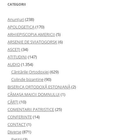
CATEGORII
Anunţuri
(238)
APOLOGETICA
(170)
ARHIEPISCOPIA AMERICII
(5)
ARSENIE DE SVIATOGORSK
(6)
ASCEȚI
(34)
ATITUDINI
(147)
AUDIO
(1.354)
Cântările Ortodoxiei
(629)
Colinde bizantine
(90)
BISERICA ORTODOXĂ ESTONIANĂ
(2)
CĂMAȘA MAICII DOMNULUI
(1)
CĂRȚI
(10)
COMENTARII PATRISTICE
(25)
CONFERINTE
(14)
CONTACT
(1)
Diverse
(871)
Petiţii
(3)